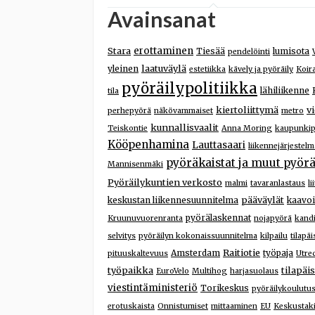
Avainsanat
Stara
erottaminen
Tiesää
lumisota
pendelöinti
laatuväylä
yleinen
estetiikka
kävely ja pyöräily
Koir
pyöräilypolitiikka
lähiliikenne
tila
kiertoliittymä
v
perhepyörä
näkövammaiset
metro
kunnallisvaalit
Teiskontie
Anna Moring
kaupunkip
Kööpenhamina
Lauttasaari
liikennejärjestelm
pyöräkaistat ja muut pyörä
Mannisenmäki
Pyöräilykuntien verkosto
malmi
tavaranlastaus
l
pääväylät
keskustan liikennesuunnitelma
kaavoi
pyörälaskennat
Kruunuvuorenranta
nojapyörä
kand
selvitys
pyöräilyn kokonaissuunnitelma
kilpailu
tilapä
Raitiotie
Amsterdam
työpaja
pituuskaltevuus
Utre
työpaikka
tilapäis
EuroVelo
Multihog
harjasuolaus
viestintäministeriö
Torikeskus
pyöräilykoulutu
erotuskaista
Onnistumiset
mittaaminen
EU
Keskustaki