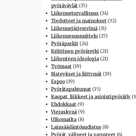
pyöräväylät
(35)
Liikenneturvallisuus
(34)
Tiedotteet ja mainokset
(32)
Liikennejärjestelmä
(31)
Liikennesuunnittelu
(27)
Pyöräparkit
(24)
Kriittinen pyöräretki
(21)
Liikenteen ideologia
(21)
Työmaat
(19)
Risteykset ja liittymät
(19)
Espoo
(19)
Pyörätapahtumat
(15)
Kaupat, liikkeet ja asiointipyöräily
(1
Ehdokkaat
(9)
Vieraskynä
(9)
Ulkomailta
(8)
Lainsäädäntöuudistus
(8)
Pyörät, välineet ja varusteet
(6)