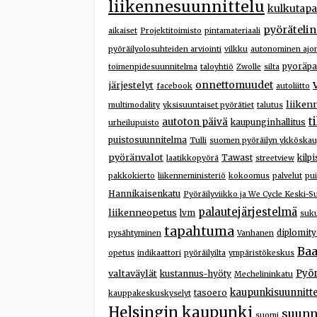
liikennesuunnittelu
kulkutapa
pyörätelin
aikaiset
Projektitoimisto
pintamateriaali
pyöräilyolosuhteiden arviointi
vilkku
autonominen ajo
pyoräpa
toimenpidesuunnitelma
taloyhtiö
Zwolle
silta
onnettomuudet
järjestelyt
facebook
autoliitto
liiken
multimodality
yksisuuntaiset pyörätiet
talutus
t
autoton päivä
kaupunginhallitus
urheilupuisto
puistosuunnitelma
Tulli
suomen pyöräilyn ykköska
pyöränvalot
Tawast
kilp
laatikkopyörä
streetview
pakkokierto
liikenneministeriö
kokoomus
palvelut
pui
Hannikaisenkatu
Pyöräilyviikko ja We Cycle Keski-S
palautejärjestelmä
liikenneopetus
lvm
suku
tapahtuma
diplomit
pysähtyminen
Vanhanen
Ba
opetus
indikaattori
pyöräilyilta
ympäristökeskus
valtaväylät
Pyör
kustannus-hyöty
Mechelininkatu
kaupunkisuunnitte
tasoero
kauppakeskuskyselyt
Helsingin kaupunki
suunn
suomi