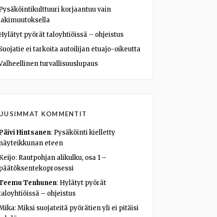
Pysäköintikulttuuri korjaantuu vain
lakimuutoksella
Hylätyt pyörät taloyhtiöissä – ohjeistus
Suojatie ei tarkoita autoilijan etuajo-oikeutta
Valheellinen turvallisuuslupaus
UUSIMMAT KOMMENTIT
Päivi Hintsanen
:
Pysäköinti kielletty
näyteikkunan eteen
Keijo
:
Rautpohjan alikulku, osa 1 –
päätöksentekoprosessi
Teemu Tenhunen
:
Hylätyt pyörät
taloyhtiöissä – ohjeistus
Mika
:
Miksi suojateitä pyörätien yli ei pitäisi