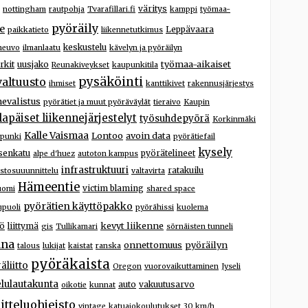
väritys
nottingham
rautpohja
Tvarafillari.fi
kamppi
työmaa-
pyöräily
e
Leppävaara
paikkatieto
liikennetutkimus
keskustelu
neuvo
ilmanlaatu
kävelyn ja pyöräilyn
työmaa-aikaiset
rkit
uusjako
Reunakiveykset
kaupunkitila
pysäköinti
valtuusto
ihmiset
kanttikivet
rakennusjärjestys
nevalistus
pyörätiet ja muut pyöräväylät
tieraivo
Kaupin
ilapäiset liikennejärjestelyt
työsuhdepyörä
Korkinmäki
Kalle Vaismaa
Lontoo
avoin data
upunki
pyörätiefail
kysely
isenkatu
pyörätelineet
alpe d'huez
autoton kampus
infrastruktuuri
ratakuilu
stosuuunnittelu
valtavirta
Hämeentie
victim blaming
uomi
shared space
pyörätien käyttöpakko
puoli
pyörähissi
kuolema
kevyt liikenne
yö
liittymä
gis
Tullikamari
sörnäisten tunneli
ana
onnettomuus
pyöräilyn
talous
lukijat
kaistat
ranska
pyöräkaista
äliitto
Oregon
vuorovaikuttaminen
Jyseli
lulautakunta
auto
vakuutusarvo
oikotie
kunnat
itteluohjeisto
vintage
katuajokoulutukset
30 km/h