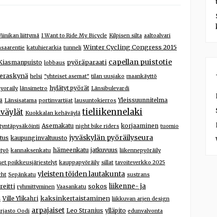
Viinikan liittymä
I Want to Ride My Bicycle
Kilpisen silta
aaltoalvari
Winter Cycling Congress 2015
asaarentie
katuhierarkia
tunneli
capellan puistotie
pyöräparaati
Kiasmanpuisto
lobbaus
ieraskynä
helsi
"yhteiset asemat"
tilan uusjako
maankäyttö
hylätyt pyörät
yoraily
länsimetro
Länsibulevardi
Yleissuunnitelma
ä
Länsisatama
portinvartijat
lausuntokierros
tieliikennelaki
väylät
Kuokkalan kehäväylä
Asemakatu
korjaaminen
iityntäpysäköinti
night bike riders
tuomio
jyväskylän pyöräilyseura
tus
kaupunginvaltuusto
hämeenkatu
jatkuvuus
ityö
kannaksenkatu
liikennepyöräily
iset poikkeusjärjestelyt
kauppapyöräily
sillat
tavoiteverkko 2025
yleisten töiden lautakunta
cht
Sepänkatu
sustrans
reitti
sokos
liikenne- ja
ryhmittyminen
Vaasankatu
kaksinkertaistaminen
Ville Ylikahri
s
liikkuvan arjen design
arpajaiset
Leo Stranius
ylläpito
rjasto Oodi
edunvalvonta