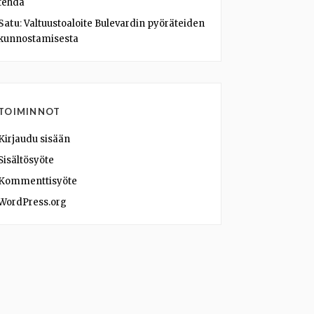
tehdä
Satu
:
Valtuustoaloite Bulevardin pyöräteiden
kunnostamisesta
TOIMINNOT
Kirjaudu sisään
Sisältösyöte
Kommenttisyöte
WordPress.org