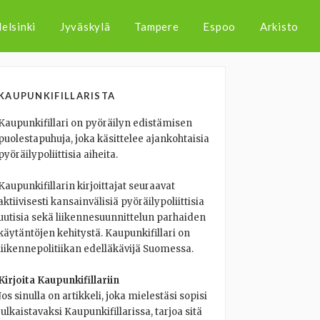
elsinki
Jyväskylä
Tampere
Espoo
Arkisto
KAUPUNKIFILLARISTA
Kaupunkifillari on pyöräilyn edistämisen
puolestapuhuja, joka käsittelee ajankohtaisia
pyöräilypoliittisia aiheita.
Kaupunkifillarin kirjoittajat seuraavat
aktiivisesti kansainvälisiä pyöräilypoliittisia
uutisia sekä liikennesuunnittelun parhaiden
käytäntöjen kehitystä. Kaupunkifillari on
liikennepolitiikan edelläkävijä Suomessa.
Kirjoita Kaupunkifillariin
Jos sinulla on artikkeli, joka mielestäsi sopisi
julkaistavaksi Kaupunkifillarissa, tarjoa sitä