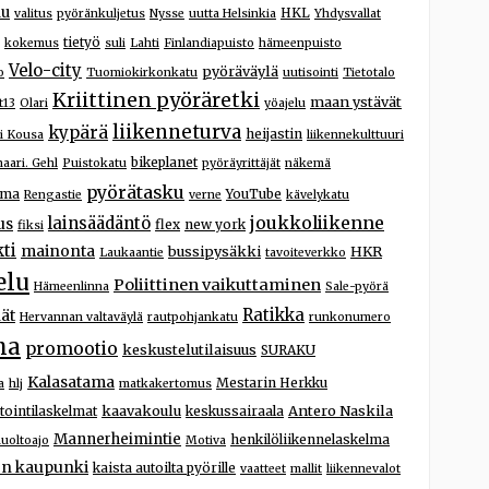
lu
HKL
valitus
pyöränkuljetus
Nysse
uutta Helsinkia
Yhdysvallat
tietyö
kokemus
suli
Lahti
Finlandiapuisto
hämeenpuisto
Velo-city
pyöräväylä
o
Tuomiokirkonkatu
uutisointi
Tietotalo
Kriittinen pyöräretki
maan ystävät
t13
Olari
yöajelu
liikenneturva
kypärä
heijastin
i Kousa
liikennekulttuuri
bikeplanet
aari. Gehl
Puistokatu
pyöräyrittäjät
näkemä
pyörätasku
ema
YouTube
Rengastie
verne
kävelykatu
joukkoliikenne
lainsäädäntö
us
flex
new york
fiksi
ti
mainonta
bussipysäkki
HKR
Laukaantie
tavoiteverkko
elu
Poliittinen vaikuttaminen
Hämeenlinna
Sale-pyörä
Ratikka
ät
Hervannan valtaväylä
rautpohjankatu
runkonumero
ma
promootio
keskustelutilaisuus
SURAKU
Kalasatama
Mestarin Herkku
a
hlj
matkakertomus
kaavakoulu
Antero Naskila
tointilaskelmat
keskussairaala
Mannerheimintie
henkilöliikennelaskelma
uoltoajo
Motiva
n kaupunki
kaista autoilta pyörille
vaatteet
mallit
liikennevalot