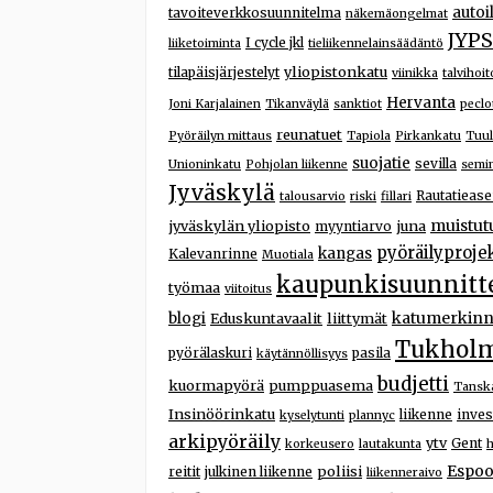
autoi
tavoiteverkkosuunnitelma
näkemäongelmat
JYPS
I cycle jkl
liiketoiminta
tieliikennelainsäädäntö
yliopistonkatu
tilapäisjärjestelyt
viinikka
talvihoit
Hervanta
Joni Karjalainen
Tikanväylä
sanktiot
peclo
reunatuet
Pyöräilyn mittaus
Tapiola
Pirkankatu
Tuul
suojatie
sevilla
Unioninkatu
Pohjolan liikenne
semin
Jyväskylä
Rautatieas
talousarvio
riski
fillari
muistut
jyväskylän yliopisto
juna
myyntiarvo
pyöräilyprojek
kangas
Kalevanrinne
Muotiala
kaupunkisuunnitt
työmaa
viitoitus
katumerkinn
blogi
Eduskuntavaalit
liittymät
Tukhol
pyörälaskuri
pasila
käytännöllisyys
budjetti
kuormapyörä
pumppuasema
Tansk
Insinöörinkatu
liikenne
inves
kyselytunti
plannyc
arkipyöräily
ytv
Gent
korkeusero
lautakunta
h
Espoo
poliisi
reitit
julkinen liikenne
liikenneraivo