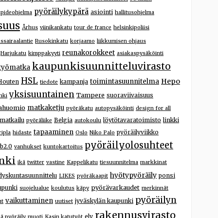
pyöräilykypärä
asiointi
npideohjelma
hallitusohjelma
suus
Århus
viinikankatu
tour de france
helsinkipoliisi
ssairaalantie
Rusokinkatu
korjaamo
liikkumisen ohjaus
reunakorokkeet
Harjukatu
kimppakyyti
asiakaspysäköinti
kaupunkisuunnitteluvirasto
työmatka
HSL
Hepo
toimintasuunnitelma
Houten
kampanja
tiedote
yksisuuntainen
Tampere
suoraviivaisuus
nki
ahuomio
matkaketju
pyöräkatu
autopysäköinti
design for all
matkailu
Belgia
löytötavaratoimisto
linkki
pyöräliike
autokoulu
tapaaminen
pyöräilyviikko
ripla
hidaste
Oslo
Niko Palo
pyöräilyolosuhteet
b2.0
vanhukset
kuntokartoitus
nki
ikä
twitter
vastine
Kappelikatu
tiesuunnitelma
markkinat
hyötypyöräily
dyskuntasuunnittelu
ponsi
LIKES
pyöräkaapit
pyörävarkaudet
upunki
suojelualue
koulutus
käpy
merkinnät
pyöräilyn
vaikuttaminen
jyväskylän kaupunki
ut
uutiset
rakennusvirasto
ely
lä pyöräily
muoti
Kasin katutyöt