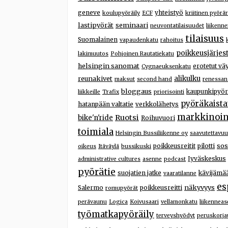
geneve
yhteistyö
koulupyöräily
ECF
kriitinen pyörär
lastipyörät
seminaari
neuvontatilaisuudet
liikenne
tilaisuus
Suomalainen
vapaudenkatu
rahoitus
poikkeusjärjest
lakimuutos
Pohjoinen Rautatiekatu
helsingin sanomat
erotetut väy
Cygnaeuksenkatu
reunakivet
alikulku
maksut
second hand
renessan
bloggaus
kaupunkipyör
liikkeille
Trafix
priorisointi
pyöräkaista
hatanpään valtatie
verkkolähetys
markkinoin
Ruotsi
bike'n'ride
Roihuvuori
toimiala
Helsingin Bussiliikenne oy
saavutettavu
sos
poikkeusreitit
pilotti
oikeus
Itäväylä
bussikuski
Jyväskeskus
administrative cultures
asenne
podcast
pyörätie
suojatien jatke
kävijämä
vaaratilanne
es
näkyvyys
Salermo
poikkeusreitti
romupyörät
perävaunu
Logica
Koivusaari
vellamonkatu
liikenneas
työmatkapyöräily
terveyshyödyt
peruskorja