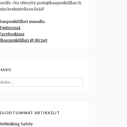
meille. Ota yhteyttä posti@kaupunkifillari.fi,
niin keskustellaan lisää!
Kaupunkifillari muualla:
Twitterissä
Facebookissa
#kaupunkifillari @ IRCnet
HAKU
Haku:
SUOSITUIMMAT ARTIKKELIT
Rethinking Safety