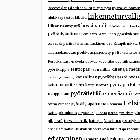
kevytväylät
Fillarikonsultit
tilapäisyys
pyöräilyn toime
liikenneturvalli
hiukkaspäästöt
hikoilu
bussi
vaalit
liikenneympyrä
Töölönlahti
kesku
pyöräilykulttuuri
kivilaatta
Aamulehti
Jyväskyläntie
turvaväli
pariisi
Johanna Taskinen
peli
Ratapihankatu
poikkeusjärjestely
liikennekasvatus
päätöksenteko
Kerrokantasi -palvelu
pop-up -pyörätie
pyöräilykaupu
reittiopas
medi
kuljettaja
pyöräkirppis
tavarafillari
kansallinen pyöräilyjärjestö
pyörä
cycling-friendly
pyöräparkit
katuremontit
ohitus
kampuspyörä
T
pyörätiet
liikennesäännöt
Kauppakatu
we
Helsi
pyöräilytapahtuma
törmäystestit
Romania
katuajokoulutus
yh
Brysselin julistus
paradigm shift
Vuoden pyöräilyka
qik
scaft
turvallinen tila
katuajot
energiatehokkuus
iltalehti
vieraileva kirjoittaja
ratkais
edistäminen
keskimaa
Tampere-talo
jyväsky