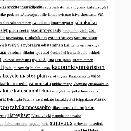
arkkitehtuurikilpailu
etki
rautatienkatu
fiilis
töytäisy
kuljetuspyörä
VM
rike
pedelec
#AutotAjoradalle
liikennevirasto
kävelykeskusta
jalankulku
tweed run
kadun rakentaminen
kuormapyörät
elyt
prioriteetit
asiointipyöräily
kaupunkipyörät
2011
esteettömyys
lät
runkolukitus
Sammonkatu
Kuovinkuja
kävelyn ja pyöräilyn edistäminen
ssi
kääntyminen
merkitys
äjärjestelmä
ajovalot
alikulut
Cycleinhel
korkeakoulu
sykkeli
t
tempaus
pyörä & juna
kokonaisuudistus
sitoutuminen
kaupunkiympäristön
ti
wiki
eurovaalit
huoltokurssi
bicycle master plan
valot
us
verot
töyssy
Kanjoninkatu
iaalinen media
väinönkatu
public image
Yliopisto
etuajooikeus
aloite
katusuunnitelma
vr
pyörätien jatke
hovioikeus
ärät
Marek
Helsingin Satama
savelankatu
laatukäytävä
tulppakatu
poo
talvikunnossapito
liikennemoralismi
kolari
risteykset
Länsiväylä
etus
nappiliikennevalot
sujuvuus
us
dokumentointi
nopeus
kirja
ciclovida
mixedink