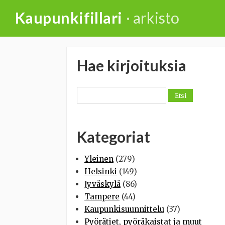
Skip
Kaupunkifillari
· arkisto
to
content
Hae kirjoituksia
Search
for:
Kategoriat
Yleinen
(279)
Helsinki
(149)
Jyväskylä
(86)
Tampere
(44)
Kaupunkisuunnittelu
(37)
Pyörätiet, pyöräkaistat ja muut