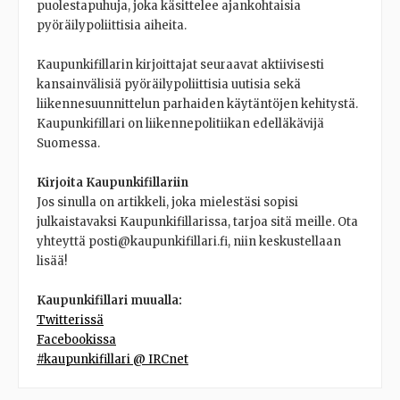
puolestapuhuja, joka käsittelee ajankohtaisia
pyöräilypoliittisia aiheita.
Kaupunkifillarin kirjoittajat seuraavat aktiivisesti
kansainvälisiä pyöräilypoliittisia uutisia sekä
liikennesuunnittelun parhaiden käytäntöjen kehitystä.
Kaupunkifillari on liikennepolitiikan edelläkävijä
Suomessa.
Kirjoita Kaupunkifillariin
Jos sinulla on artikkeli, joka mielestäsi sopisi
julkaistavaksi Kaupunkifillarissa, tarjoa sitä meille. Ota
yhteyttä posti@kaupunkifillari.fi, niin keskustellaan
lisää!
Kaupunkifillari muualla:
Twitterissä
Facebookissa
#kaupunkifillari @ IRCnet