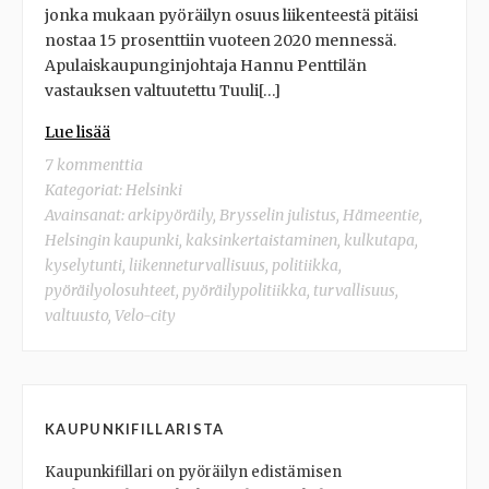
jonka mukaan pyöräilyn osuus liikenteestä pitäisi
nostaa 15 prosenttiin vuoteen 2020 mennessä.
Apulaiskaupunginjohtaja Hannu Penttilän
vastauksen valtuutettu Tuuli[…]
Lue lisää
7 kommenttia
Kategoriat:
Helsinki
Avainsanat:
arkipyöräily
,
Brysselin julistus
,
Hämeentie
,
Helsingin kaupunki
,
kaksinkertaistaminen
,
kulkutapa
,
kyselytunti
,
liikenneturvallisuus
,
politiikka
,
pyöräilyolosuhteet
,
pyöräilypolitiikka
,
turvallisuus
,
valtuusto
,
Velo-city
KAUPUNKIFILLARISTA
Kaupunkifillari on pyöräilyn edistämisen