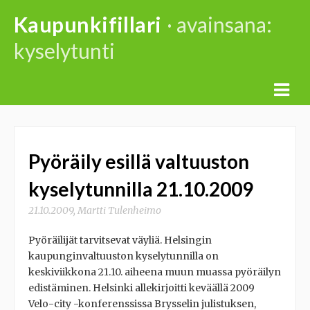
Skip
Kaupunkifillari
· avainsana:
to
kyselytunti
content
Pyöräily esillä valtuuston
kyselytunnilla 21.10.2009
21.10.2009
,
Martti Tulenheimo
Pyöräilijät tarvitsevat väyliä. Helsingin
kaupunginvaltuuston kyselytunnilla on
keskiviikkona 21.10. aiheena muun muassa pyöräilyn
edistäminen. Helsinki allekirjoitti keväällä 2009
Velo-city -konferenssissa Brysselin julistuksen,