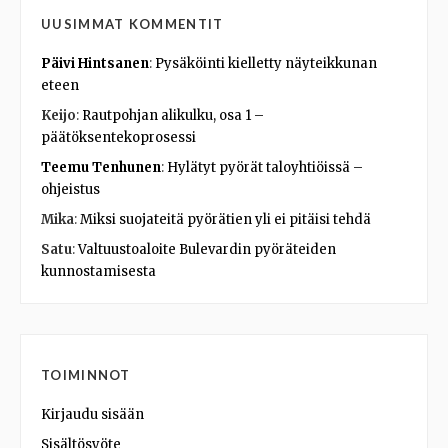
UUSIMMAT KOMMENTIT
Päivi Hintsanen
:
Pysäköinti kielletty näyteikkunan
eteen
Keijo
:
Rautpohjan alikulku, osa 1 –
päätöksentekoprosessi
Teemu Tenhunen
:
Hylätyt pyörät taloyhtiöissä –
ohjeistus
Mika
:
Miksi suojateitä pyörätien yli ei pitäisi tehdä
Satu
:
Valtuustoaloite Bulevardin pyöräteiden
kunnostamisesta
TOIMINNOT
Kirjaudu sisään
Sisältösyöte