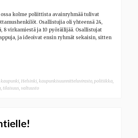
 jossa kolme poliittista avainryhmää tulivat
ttamushenkilöt. Osallistujia oli yhteensä 24,
, 8 virkamiestä ja 10 pyöräilijää. Osallistujat
appuja, ja ideoivat ensin ryhmät sekaisin, sitten
n kaupunki
,
Helsinki
,
kaupunkisuunnitteluvirasto
,
politiikka
,
a
,
tilaisuus
,
valtuusto
tielle!