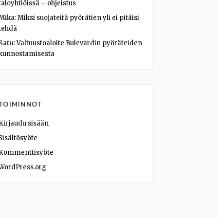
taloyhtiöissä – ohjeistus
Mika
:
Miksi suojateitä pyörätien yli ei pitäisi
tehdä
Satu
:
Valtuustoaloite Bulevardin pyöräteiden
kunnostamisesta
TOIMINNOT
Kirjaudu sisään
Sisältösyöte
Kommenttisyöte
WordPress.org