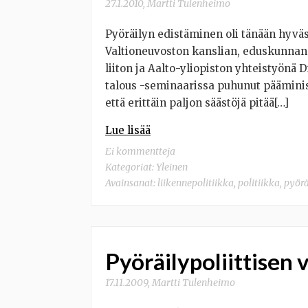
27.1.2010
,
Martti Tulenheimo
Pyöräilyn edistäminen oli tänään hyväss
Valtioneuvoston kanslian, eduskunna
liiton ja Aalto-yliopiston yhteistyönä
talous -seminaarissa puhunut pääminis
että erittäin paljon säästöjä pitää[…]
Lue lisää
Ei kommentteja
Kategoriat:
Yleinen
Avainsanat:
liikennepolitiikka
,
politiikka
,
pyörä
Pyöräilypoliittisen
17.11.2009
,
Martti Tulenheimo