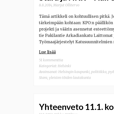
8.8.2014
,
Marjut Ollitervo
Tämä artikkeli on kohtuullisen pitkä. 
tärkeimpään kohtaan: KPO:n päällikön 
projekti ja väärin asennetut esteettö
tie Pakilantie Arkadiankatu Laittomat 
Työmaajärjestelyt Katusuunnitelmien
Lue lisää
51 kommenttia
Kategoriat:
Helsinki
Avainsanat:
Helsingin kaupunki
,
politiikka
,
pyö
Stara
,
yleisten töiden lautakunta
Yhteenveto 11.1. k