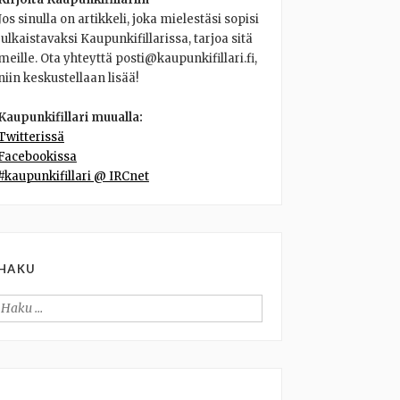
Jos sinulla on artikkeli, joka mielestäsi sopisi
julkaistavaksi Kaupunkifillarissa, tarjoa sitä
meille. Ota yhteyttä posti@kaupunkifillari.fi,
niin keskustellaan lisää!
Kaupunkifillari muualla:
Twitterissä
Facebookissa
#kaupunkifillari @ IRCnet
HAKU
Haku: