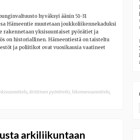
punginvaltuusto hyväksyi äänin 51–31
ssa Hämeentie muutetaan joukkoliikennekaduksi
e rakennetaan yksisuuntaiset pyörätiet ja
tös on historiallinen. Hämeentiestä on taisteltu
stöt ja poliitikot ovat vuosikausia vaatineet
kisuunnittelu
,
Kriittinen pyöräretki
,
liikennesuunnittelu
,
usta arkiliikuntaan