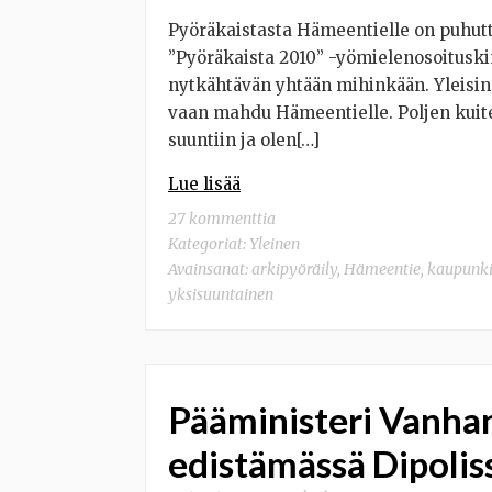
Pyöräkaistasta Hämeentielle on puhuttu
”Pyöräkaista 2010” -yömielenosoituski
nytkähtävän yhtään mihinkään. Yleisin 
vaan mahdu Hämeentielle. Poljen kuit
suuntiin ja olen[…]
Lue lisää
27 kommenttia
Kategoriat:
Yleinen
Avainsanat:
arkipyöräily
,
Hämeentie
,
kaupunki
yksisuuntainen
Pääministeri Vanha
edistämässä Dipolis