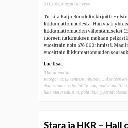
23.1.2015
,
Marjut Ollitervo
Tutkija Katja Borodulin kirjoitti Helsi
liikkumattomuudesta. Hän vaati yhteis
liikkumattomuuden vähentämiseksi (HS
tuoreen tutkimuksen mukaan pelkästä
vuosittain noin 676 000 ihmistä. Maail
vuosittain liikkumattomuuden seurauk
Lue lisää
9 kommenttia
Kategoriat:
Liikennesuunnittelu
,
Liikenteen ide
Avainsanat:
arkipyöräily
,
kaupunkisuunnittelu
liikenneturvallisuus
,
politiikka
,
pyöräilyolosuh
Stara ja HKR – Hall o