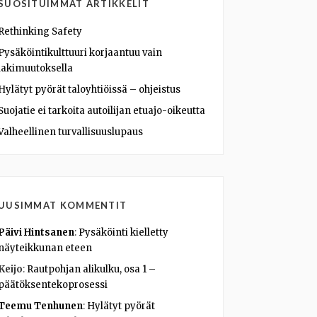
SUOSITUIMMAT ARTIKKELIT
Rethinking Safety
Pysäköintikulttuuri korjaantuu vain
lakimuutoksella
Hylätyt pyörät taloyhtiöissä – ohjeistus
Suojatie ei tarkoita autoilijan etuajo-oikeutta
Valheellinen turvallisuuslupaus
UUSIMMAT KOMMENTIT
Päivi Hintsanen
:
Pysäköinti kielletty
näyteikkunan eteen
Keijo
:
Rautpohjan alikulku, osa 1 –
päätöksentekoprosessi
Teemu Tenhunen
:
Hylätyt pyörät