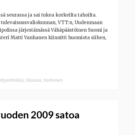
ä seurassa ja sai tukea korkeilta tahoilta.
n tulevaisuusvaliokunnan, VTT:n, Uudenmaan
 Dipolissa järjestämässä Vähäpäästöinen Suomi ja
teri Matti Vanhanen kiinnitti huomiota siihen,
ilypolitiikka
,
tilaisuus
,
Vanhanen
 vuoden 2009 satoa