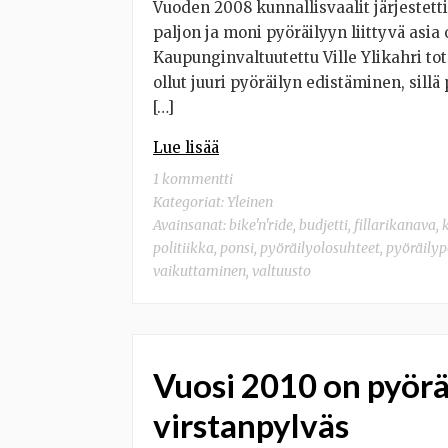
Vuoden 2008 kunnallisvaalit järjestett
paljon ja moni pyöräilyyn liittyvä asia 
Kaupunginvaltuutettu Ville Ylikahri to
ollut juuri pyöräilyn edistäminen, sill
[…]
Lue lisää
1 kommentti
Kategoriat:
Yleinen
Avainsanat:
bike'n'ride
,
budjetti
,
fillarikanava
,
politiikka
,
ponsi
,
pyöräilyolosuhteet
,
pyöräilyp
vaikuttaminen
,
valtuusto
Vuosi 2010 on pyörä
virstanpylväs