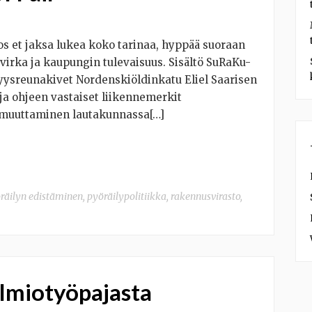
Jos et jaksa lukea koko tarinaa, hyppää suoraan
virka ja kaupungin tulevaisuus. Sisältö SuRaKu-
myysreunakivet Nordenskiöldinkatu Eliel Saarisen
ja ohjeen vastaiset liikennemerkit
 muuttaminen lautakunnassa[…]
räilyn edistäminen
,
pyöräilypolitiikka
,
rakennusvirasto
,
olmiotyöpajasta