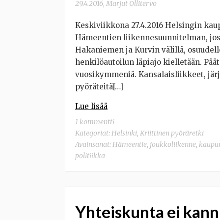
29.4.2016
,
Marjut Ollitervo
Keskiviikkona 27.4.2016 Helsingin kau
Hämeentien liikennesuunnitelman, jo
Hakaniemen ja Kurvin välillä, osuudell
henkilöautoilun läpiajo kielletään. Pää
vuosikymmeniä. Kansalaisliikkeet, järje
pyöräteitä[…]
Lue lisää
1 kommentti
Kategoriat:
Helsinki
,
Kriittinen pyöräretki
Avainsanat:
Hämeentie
,
joukkoliikenne
,
kaupun
politiikka
Yhteiskunta ei kann