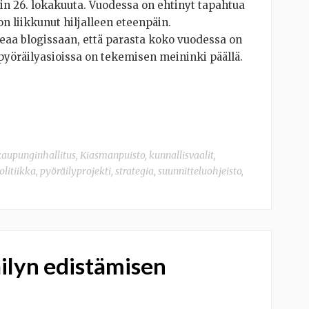
iin 26. lokakuuta. Vuodessa on ehtinyt tapahtua
on liikkunut hiljalleen eteenpäin.
teaa blogissaan, että parasta koko vuodessa on
ä pyöräilyasioissa on tekemisen meininki päällä.
kaupunginhallitus
,
Kiasmanpuisto
,
kunnallisvaalit
,
olitiikka
,
pyöräilyprojekti
,
strategia
,
suunnitteluohjeisto
,
ilyn edistämisen