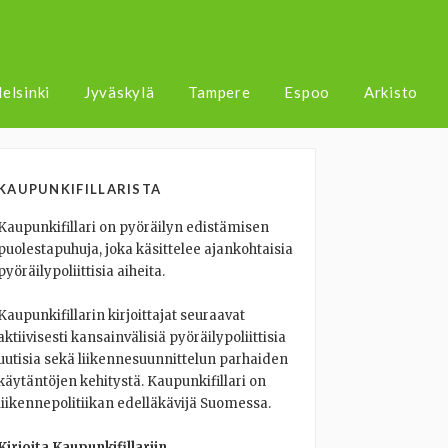
elsinki
Jyväskylä
Tampere
Espoo
Arkisto
KAUPUNKIFILLARISTA
Kaupunkifillari on pyöräilyn edistämisen
puolestapuhuja, joka käsittelee ajankohtaisia
pyöräilypoliittisia aiheita.
Kaupunkifillarin kirjoittajat seuraavat
aktiivisesti kansainvälisiä pyöräilypoliittisia
uutisia sekä liikennesuunnittelun parhaiden
käytäntöjen kehitystä. Kaupunkifillari on
liikennepolitiikan edelläkävijä Suomessa.
Kirjoita Kaupunkifillariin