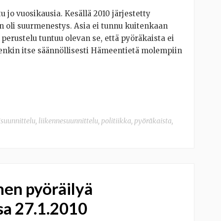
 jo vuosikausia. Kesällä 2010 järjestetty
n oli suurmenestys. Asia ei tunnu kuitenkaan
perustelu tuntuu olevan se, että pyöräkaista ei
enkin itse säännöllisesti Hämeentietä molempiin
suunnittelu
,
liikennesuunnittelu
,
politiikka
,
pyöräkaista
,
nen pyöräilyä
sa 27.1.2010