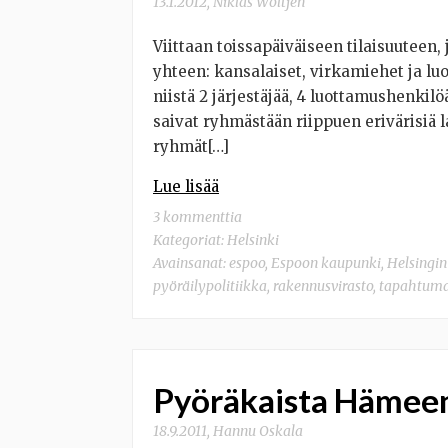
13.1.2012
,
Niklas Wöltjen
Viittaan toissapäiväiseen tilaisuuteen,
yhteen: kansalaiset, virkamiehet ja luo
niistä 2 järjestäjää, 4 luottamushenkilöä
saivat ryhmästään riippuen erivärisiä l
ryhmät[…]
Lue lisää
3 kommenttia
Kategoriat:
Helsinki
Avainsanat:
espoo
,
Espoon kaupunki
,
Helsingi
pyöräilypolitiikka
,
rakennusvirasto
,
tapahtum
Pyöräkaista Hämeen
18.9.2011
,
Hannu Oskala