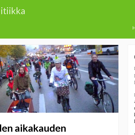
itiikka
H
den aikakauden