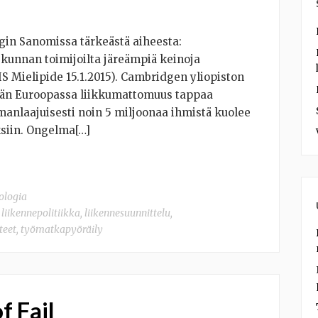
ngin Sanomissa tärkeästä aiheesta:
kunnan toimijoilta järeämpiä keinoja
 Mielipide 15.1.2015). Cambridgen yliopiston
än Euroopassa liikkumattomuus tappaa
manlaajuisesti noin 5 miljoonaa ihmistä kuolee
siin. Ongelma[…]
ologia
,
liikennepolitiikka
,
liikennesuunnittelu
,
teet
,
työmatkapyöräily
f Fail