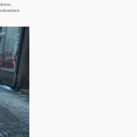
oitoon.
riteettien