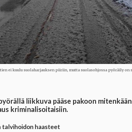
n ei kuulu suolaharjauksen piiriin, mutta suolasohjossa pyöräily on si
 pyörällä liikkuva pääse pakoon mitenkään
us kriminalisoitaisiin.
 talvihoidon haasteet