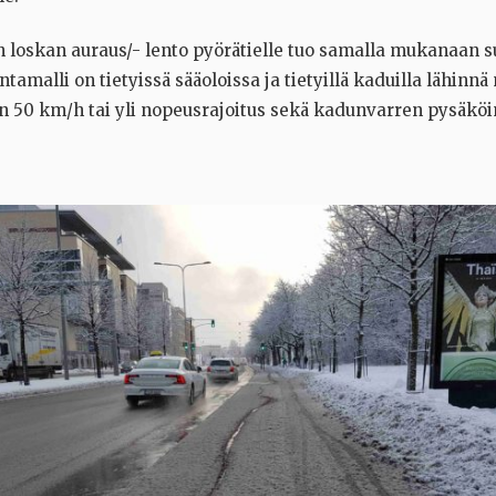
 loskan auraus/- lento pyörätielle tuo samalla mukanaan su
tamalli on tietyissä sääoloissa ja tietyillä kaduilla lähinnä
on 50 km/h tai yli nopeusrajoitus sekä kadunvarren pysäköin