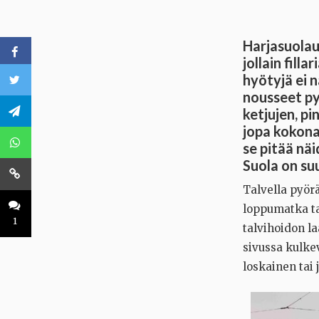
Harjasuolau
jollain fill
hyötyjä ei 
nousseet p
ketjujen, pi
jopa kokona
se pitää näi
Suola on suu
Talvella pyörä
loppumatka tai
1
talvihoidon la
sivussa kulke
loskainen tai 