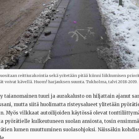
sitaan reittiurakointia sekä yritetään pitää kiinni liikkumisen priori
ät voivat kävellä. Huom! harjauksen suunta. Tukholma, talvi 2018-2019.
äy taianomainen tuuri ja aurakalusto on hiljattain ajanut s
ani, mutta siitä huolimatta risteysalueet ylitetään pyörätie
in. Myös vilkkaat autoilijoiden käytössä olevat tonttiliittym
lta pyörätielle kulkeutuneen suolan ansiosta, tosin ensimm
rätien lumen muuttuminen suolasohjoksi. Näissäkin kohdis
le.