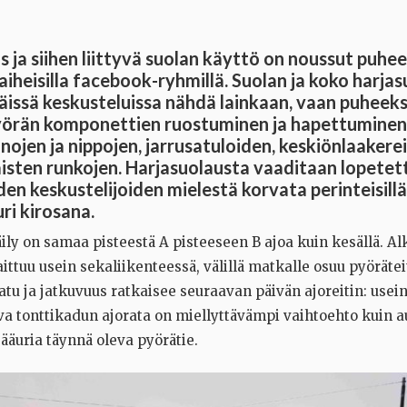
s ja siihen liittyvä suolan käyttö on noussut puhe
ariaiheisilla facebook-ryhmillä. Suolan ja koko harj
näissä keskusteluissa nähdä lainkaan, vaan puheeks
yörän komponettien ruostuminen ja hapettuminen
nnojen ja nippojen, jarrusatuloiden, keskiönlaaker
isten runkojen. Harjasuolausta vaaditaan lopetett
den keskustelijoiden mielestä korvata perinteisillä 
ri kirosana.
ily on samaa pisteestä A pisteeseen B ajoa kuin kesällä. Al
ttuu usein sekaliikenteessä, välillä matkalle osuu pyörätei
atu ja jatkuvuus ratkaisee seuraavan päivän ajoreitin: usein
va tonttikadun ajorata on miellyttävämpi vaihtoehto kuin 
jääuria täynnä oleva pyörätie.