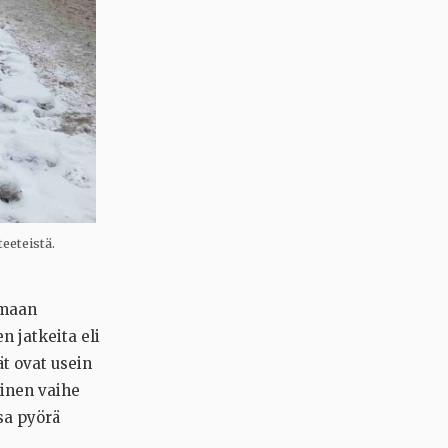
teeteistä.
amaan
n jatkeita eli
ät ovat usein
äinen vaihe
sa pyörä