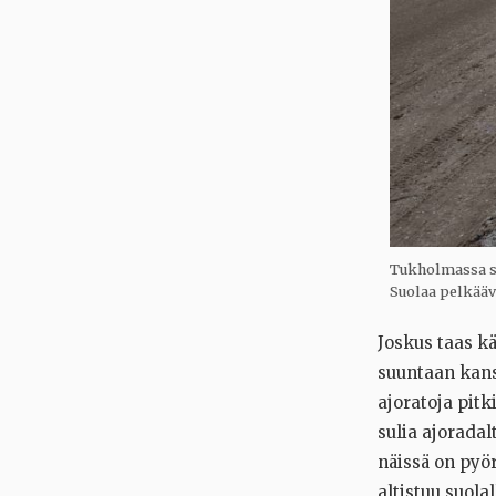
Tukholmassa suo
Suolaa pelkääv
Joskus taas k
suuntaan kanss
ajoratoja pitk
sulia ajorada
näissä on pyö
altistuu suolal