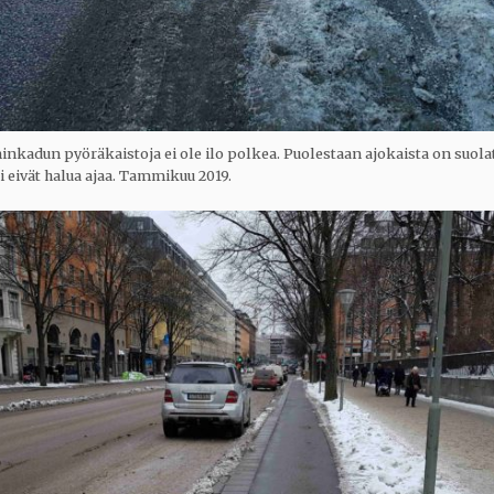
nkadun pyöräkaistoja ei ole ilo polkea. Puolestaan ajokaista on suolat
 eivät halua ajaa. Tammikuu 2019.