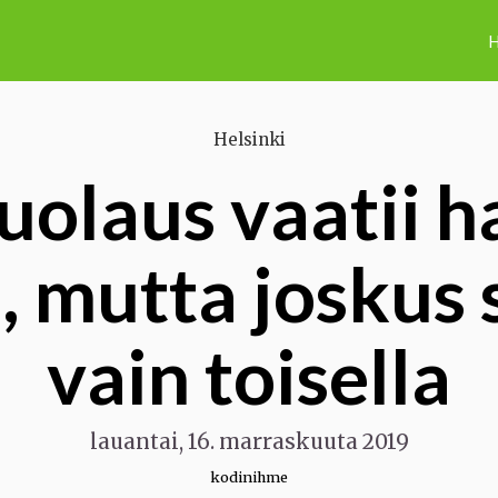
H
Helsinki
uolaus vaatii ha
, mutta joskus 
vain toisella
lauantai, 16. marraskuuta 2019
kodinihme