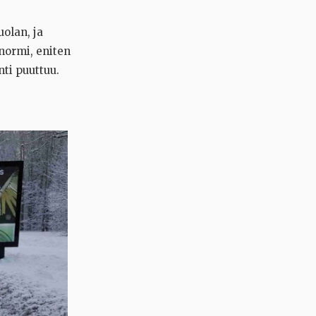
olan, ja
 normi, eniten
ti puuttuu.