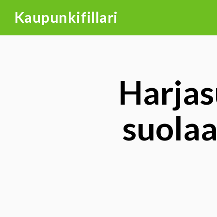
Skip
Kaupunkifillari
to
content
Harjas
suolaa