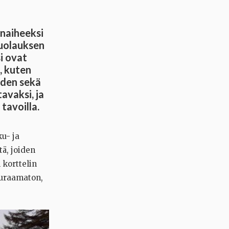
enaiheeksi
asuolauksen
i ovat
, kuten
eiden sekä
avaksi, ja
tavoilla.
ku- ja
tä, joiden
 korttelin
auraamaton,