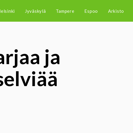
elsinki
Jyväskylä
Tampere
Espoo
Arkisto
rjaa ja
selviää