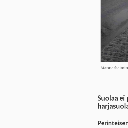
Mannerheimintie
Suolaa ei
harjasuola
Perinteisen