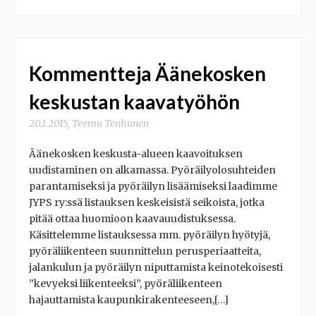
Kommentteja Äänekosken
keskustan kaavatyöhön
20.1.2015
,
Teemu Tenhunen
Äänekosken keskusta-alueen kaavoituksen
uudistaminen on alkamassa. Pyöräilyolosuhteiden
parantamiseksi ja pyöräilyn lisäämiseksi laadimme
JYPS ry:ssä listauksen keskeisistä seikoista, jotka
pitää ottaa huomioon kaavauudistuksessa.
Käsittelemme listauksessa mm. pyöräilyn hyötyjä,
pyöräliikenteen suunnittelun perusperiaatteita,
jalankulun ja pyöräilyn niputtamista keinotekoisesti
”kevyeksi liikenteeksi”, pyöräliikenteen
hajauttamista kaupunkirakenteeseen,[…]