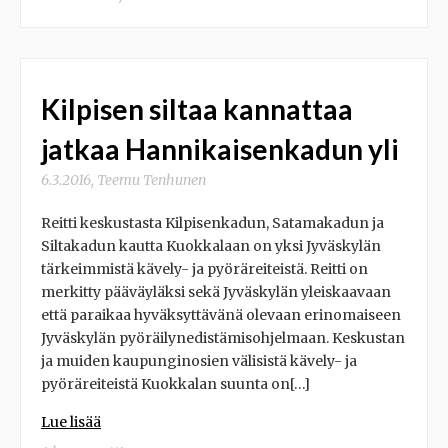
Kilpisen siltaa kannattaa
jatkaa Hannikaisenkadun yli
6.3.2016
,
Teemu Tenhunen
Reitti keskustasta Kilpisenkadun, Satamakadun ja
Siltakadun kautta Kuokkalaan on yksi Jyväskylän
tärkeimmistä kävely- ja pyöräreiteistä. Reitti on
merkitty pääväyläksi sekä Jyväskylän yleiskaavaan
että paraikaa hyväksyttävänä olevaan erinomaiseen
Jyväskylän pyöräilynedistämisohjelmaan. Keskustan
ja muiden kaupunginosien välisistä kävely- ja
pyöräreiteistä Kuokkalan suunta on[…]
Lue lisää