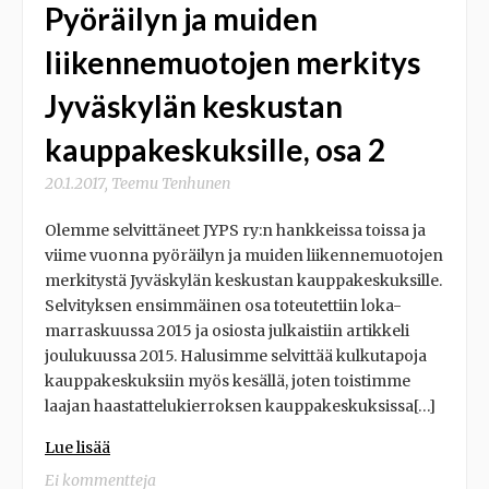
Pyöräilyn ja muiden
liikennemuotojen merkitys
Jyväskylän keskustan
kauppakeskuksille, osa 2
20.1.2017
,
Teemu Tenhunen
Olemme selvittäneet JYPS ry:n hankkeissa toissa ja
viime vuonna pyöräilyn ja muiden liikennemuotojen
merkitystä Jyväskylän keskustan kauppakeskuksille.
Selvityksen ensimmäinen osa toteutettiin loka-
marraskuussa 2015 ja osiosta julkaistiin artikkeli
joulukuussa 2015. Halusimme selvittää kulkutapoja
kauppakeskuksiin myös kesällä, joten toistimme
laajan haastattelukierroksen kauppakeskuksissa[…]
Lue lisää
Ei kommentteja