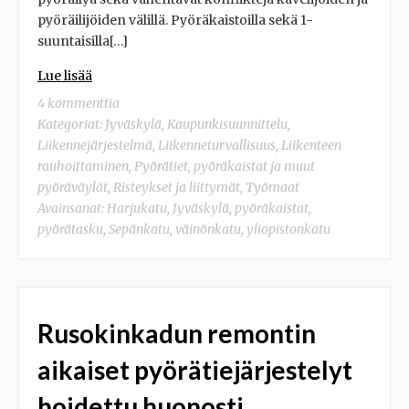
pyöräilijöiden välillä. Pyöräkaistoilla sekä 1-
suuntaisilla[…]
Lue lisää
4 kommenttia
Kategoriat:
Jyväskylä
,
Kaupunkisuunnittelu
,
Liikennejärjestelmä
,
Liikenneturvallisuus
,
Liikenteen
rauhoittaminen
,
Pyörätiet, pyöräkaistat ja muut
pyöräväylät
,
Risteykset ja liittymät
,
Työmaat
Avainsanat:
Harjukatu
,
Jyväskylä
,
pyöräkaistat
,
pyörätasku
,
Sepänkatu
,
väinönkatu
,
yliopistonkatu
Rusokinkadun remontin
aikaiset pyörätiejärjestelyt
hoidettu huonosti