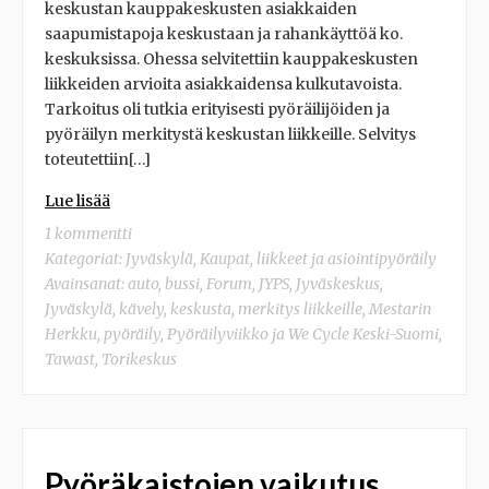
keskustan kauppakeskusten asiakkaiden
saapumistapoja keskustaan ja rahankäyttöä ko.
keskuksissa. Ohessa selvitettiin kauppakeskusten
liikkeiden arvioita asiakkaidensa kulkutavoista.
Tarkoitus oli tutkia erityisesti pyöräilijöiden ja
pyöräilyn merkitystä keskustan liikkeille. Selvitys
toteutettiin[…]
Lue lisää
1 kommentti
Kategoriat:
Jyväskylä
,
Kaupat, liikkeet ja asiointipyöräily
Avainsanat:
auto
,
bussi
,
Forum
,
JYPS
,
Jyväskeskus
,
Jyväskylä
,
kävely
,
keskusta
,
merkitys liikkeille
,
Mestarin
Herkku
,
pyöräily
,
Pyöräilyviikko ja We Cycle Keski-Suomi
,
Tawast
,
Torikeskus
Pyöräkaistojen vaikutus