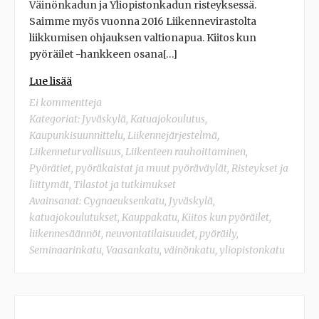
Väinönkadun ja Yliopistonkadun risteyksessä.
Saimme myös vuonna 2016 Liikennevirastolta
liikkumisen ohjauksen valtionapua. Kiitos kun
pyöräilet -hankkeen osana[…]
Lue lisää
Ei kommentteja
Kategoriat:
Jyväskylä
,
Katuajokoulutus
,
Kaupunkisuunnittelu
,
Liikennejärjestelmä
,
Liikenneturvallisuus
,
Liikenteen rauhoittaminen
,
Pyörätiet, pyöräkaistat ja muut pyöräväylät
,
Risteykset ja
liittymät
,
Tilastot ja tutkimukset
Avainsanat:
Cygnaeuksenkatu
,
Jyväskylä
,
katuajokoulutukset
,
Kauppakatu
,
Kiitos kun pyöräilet
,
liikennesäännöt
,
neuvontatilaisuudet
,
pyöräily
,
Seminaarinkatu
,
Vaasankatu
,
väinönkatu
,
yliopistonkatu