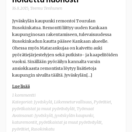
16.8.2015
,
Teemu Tenhunen
Jyväskylän kaupunki remontoi Tourulan
Rusokinkatua. Remontti liittyy uuden Kankaan
kaupunginosan rakentamiseen, tulevaisuudessa
Rusokinkadun kautta pääsee Kankaan alueelle.
Ohessa myös Matarankujaa on kaivettu auki
pyörätiejärjestelyjen sekä putkisto- ja kaapelitöiden
vuoksi. Sinällään pyöräilyn kannalta varsin
ansiokkaasta remontista löytyy lisätietoja
kaupungin sivuilta täältä. Jyväskylän[…]
Lue lisää
1 kommentti
Kategoriat:
Jyväskylä
,
Liikenneturvallisuus
,
Pyörätiet,
pyöräkaistat ja muut pyöräväylät
,
Työmaat
Avainsanat:
Jyväskylä
,
jyväskylän kaupunki
,
katuremontit
,
pyöräkaistat ja muut pyöräväylät
,
pyörätiet
,
Rusokinkatu