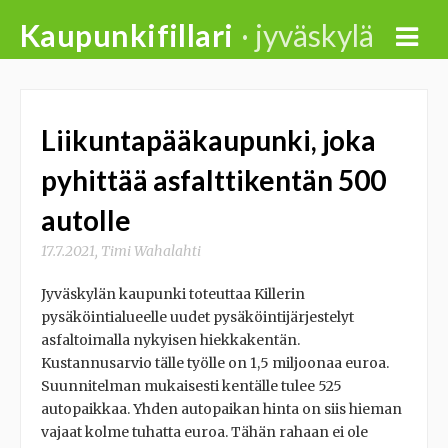
Skip
Kaupunkifillari
· jyväskylä
to
content
Liikuntapääkaupunki, joka
pyhittää asfalttikentän 500
autolle
17.7.2021
,
Timi Wahalahti
Jyväskylän kaupunki toteuttaa Killerin
pysäköintialueelle uudet pysäköintijärjestelyt
asfaltoimalla nykyisen hiekkakentän.
Kustannusarvio tälle työlle on 1,5 miljoonaa euroa.
Suunnitelman mukaisesti kentälle tulee 525
autopaikkaa. Yhden autopaikan hinta on siis hieman
vajaat kolme tuhatta euroa. Tähän rahaan ei ole