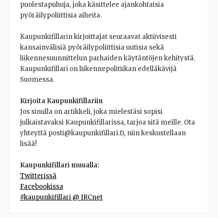
puolestapuhuja, joka käsittelee ajankohtaisia
pyöräilypoliittisia aiheita.
Kaupunkifillarin kirjoittajat seuraavat aktiivisesti
kansainvälisiä pyöräilypoliittisia uutisia sekä
liikennesuunnittelun parhaiden käytäntöjen kehitystä.
Kaupunkifillari on liikennepolitiikan edelläkävijä
Suomessa.
Kirjoita Kaupunkifillariin
Jos sinulla on artikkeli, joka mielestäsi sopisi
julkaistavaksi Kaupunkifillarissa, tarjoa sitä meille. Ota
yhteyttä posti@kaupunkifillari.fi, niin keskustellaan
lisää!
Kaupunkifillari muualla:
Twitterissä
Facebookissa
#kaupunkifillari @ IRCnet