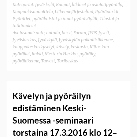
Kategoriat:
Jyväskylä
,
Kaupat, liikkeet ja asiointipyöräily
,
Kaupunkisuunnittelu
,
Liikennejärjestelmä
,
Pyöräparkit
,
Pyörätiet, pyöräkaistat ja muut pyöräväylät
,
Tilastot ja
tutkimukset
Avainsanat:
auto
,
autoilu
,
bussi
,
Forum
,
JYPS
,
Jyseli
,
Jyväskeskus
,
Jyväskylä
,
Jyväskylän paikallisliikenne
,
kauppakeskuskyselyt
,
kävely
,
keskusta
,
Kiitos kun
pyöräilet
,
linkki
,
Mestarin Herkku
,
pyöräily
,
pyöräliikenne
,
Tawast
,
Torikeskus
Kävelyn ja pyöräilyn
edistäminen Keski-
Suomessa -seminaari
torstaina 17.3.2016 klo 12–