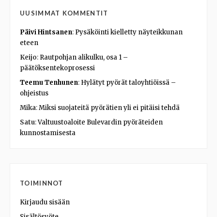
UUSIMMAT KOMMENTIT
Päivi Hintsanen
:
Pysäköinti kielletty näyteikkunan
eteen
Keijo
:
Rautpohjan alikulku, osa 1 –
päätöksentekoprosessi
Teemu Tenhunen
:
Hylätyt pyörät taloyhtiöissä –
ohjeistus
Mika
:
Miksi suojateitä pyörätien yli ei pitäisi tehdä
Satu
:
Valtuustoaloite Bulevardin pyöräteiden
kunnostamisesta
TOIMINNOT
Kirjaudu sisään
Sisältösyöte