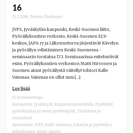
16
15.3.2016
,
Teemu Tenhunen
JYPS, Jyväskylän kaupunki, Keski-Suomen liitto,
Pyöräilykuntien verkosto, Keski-Suomen ELY-
keskus, JAPA ry ja Liikenneturva järjestävät Kävelyn
ja pyöräilyn edistäminen Keski-Suomessa -
seminaarin torstaina 17.3. Seminaarissa esitelmöivät
esim. Pyöräilykuntien verkoston Matti Hirvonen ja
Suomen ainut pyöräilystä väitellyt tohtori Kalle
Vaismaa. Vaismaa on ollut mm.[…]
Lue lisää
Ei kommentteja
Kategoriat:
Jyväskylä
,
Kaupunkisuunnittelu
,
Pyörätiet,
pyöräkaistat ja muut pyöräväylät
,
Tiedotteet ja
mainokset
Avainsanat:
JYPS
,
Kalle Vaismaa
,
kävelyn ja pyöräilyn
edistäminen
,
Keski-Suomi