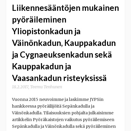
Liikennesääntöjen mukainen
pyöräileminen
Yliopistonkadun ja
Väinönkadun, Kauppakadun
ja Cygnaeuksenkadun sekä
Kauppakadun ja
Vaasankadun risteyksissä
18.2.2017
,
Teemu Tenhunen
Vuonna 2015 neuvoimme ja laskimme JYPSin
hankkeessa pyöräilijöitä Sepänkadulla ja
Väinönkadulla. Tilaisuuksien pohjalta julkaisimme
artikkelin Pyöräkaistojen vaikutus pyöräilemiseen
Sepänkadulla ja Väinönkadulla sekä pyöräileminen