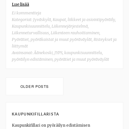
Lue lisää
Ei kommentteja
Kategoriat:
Jyväskylä
,
Kaupat, liikkeet ja asiointipyöräily
,
Kaupunkisuunnittelu
,
Liikennejärjestelmä
,
Liikenneturvallisuus
,
Liikenteen rauhoittaminen
,
Pyörätiet, pyöräkaistat ja muut pyöräväylät
,
Risteykset ja
liittymät
Avainsanat:
Äänekoski
,
JYPS
,
kaupunkisuunnittelu
,
pyöräilyn edistäminen
,
pyörätiet ja muut pyöräväylät
Posts
OLDER POSTS
navigation
KAUPUNKIFILLARISTA
Kaupunkifillari on pyöräilyn edistämisen