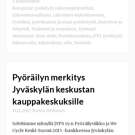
4 kommenttia
Kategoriat:
Jyväskylä
,
Liikennejärjestelmä
,
Liikenneturvallisuus
,
Liikenteen rauhoittaminen
,
Pyörätiet, pyöräkaistat ja muut pyöräväylät
,
Risteykset ja
liittymät
,
Tiedotteet ja mainokset
,
Työmaat
Avainsanat:
Alvar Aalto
,
Hannikaisenkatu
,
JYPS
,
Jyväskylä
,
Kilpisen silta
,
kilpisenkatu
,
silta
,
Tietotalo
Pyöräilyn merkitys
Jyväskylän keskustan
kauppakeskuksille
15.12.2015
,
Teemu Tenhunen
Selvitimme syksyllä JYPS ry:n Pyöräilyviikko ja We
Cycle Keski-Suomi 2015 -hankkeessa Jyväskylän