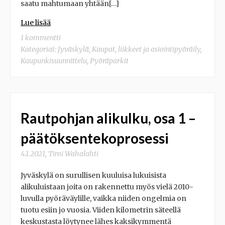
saatu mahtumaan yhtään[…]
Lue lisää
1 kommentti
Kategoriat:
Jyväskylä
,
Kaupat, liikkeet ja asiointipyöräily
,
Kaupunkisuunnittelu
,
Pyöräparkit
Rautpohjan alikulku, osa 1 –
päätöksentekoprosessi
4.1.2021
,
Timi Wahalahti
Jyväskylä on surullisen kuuluisa lukuisista
alikuluistaan joita on rakennettu myös vielä 2010-
luvulla pyöräväylille, vaikka niiden ongelmia on
tuotu esiin jo vuosia. Viiden kilometrin säteellä
keskustasta löytynee lähes kaksikymmentä