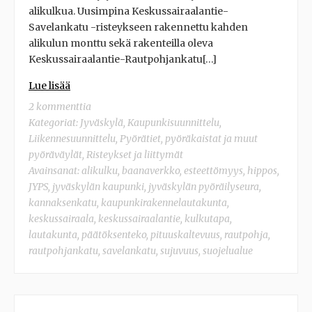
alikulkua. Uusimpina Keskussairaalantie-
Savelankatu -risteykseen rakennettu kahden
alikulun monttu sekä rakenteilla oleva
Keskussairaalantie-Rautpohjankatu[…]
Lue lisää
2 kommenttia
Kategoriat:
Jyväskylä
,
Kaupunkisuunnittelu
,
Liikennesuunnittelu
,
Pyörätiet, pyöräkaistat ja muut
pyöräväylät
,
Risteykset ja liittymät
Avainsanat:
alikulku
,
baanaverkko
,
esteettömyys
,
hippos
,
JYPS
,
jyväskylän kaupunki
,
jyväskylän pyöräilyseura
,
kannaksenkatu
,
kaupunkirakennelautakunta
,
keskussairaala
,
keskussairaalantie
,
kulkutapa
,
lautakunta
,
päätöksenteko
,
pituuskaltevuus
,
rautpohja
,
rautpohjankatu
,
savelankatu
,
sujuvuus
,
suojelualue