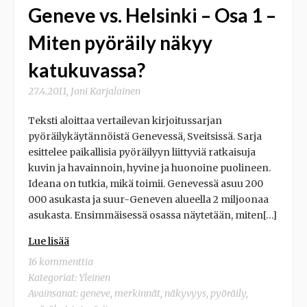
Geneve vs. Helsinki – Osa 1 –
Miten pyöräily näkyy
katukuvassa?
27.4.2011
,
Joni Karjalainen
Teksti aloittaa vertailevan kirjoitussarjan
pyöräilykäytännöistä Genevessä, Sveitsissä. Sarja
esittelee paikallisia pyöräilyyn liittyviä ratkaisuja
kuvin ja havainnoin, hyvine ja huonoine puolineen.
Ideana on tutkia, mikä toimii. Genevessä asuu 200
000 asukasta ja suur-Geneven alueella 2 miljoonaa
asukasta. Ensimmäisessä osassa näytetään, miten[…]
Lue lisää
16 kommenttia
Kategoriat:
Yleinen
Avainsanat:
geneve
,
merkinnät
,
näkyvyys
,
pyöräily
,