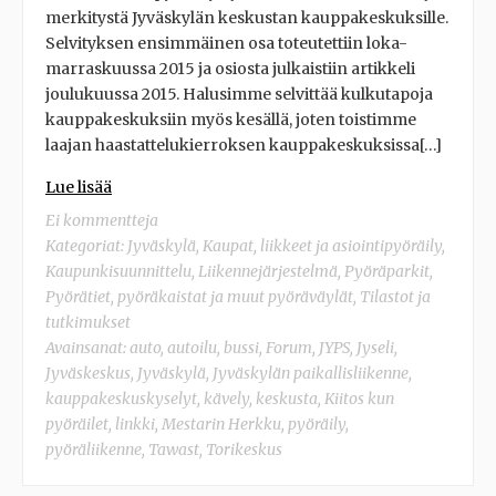
merkitystä Jyväskylän keskustan kauppakeskuksille.
Selvityksen ensimmäinen osa toteutettiin loka-
marraskuussa 2015 ja osiosta julkaistiin artikkeli
joulukuussa 2015. Halusimme selvittää kulkutapoja
kauppakeskuksiin myös kesällä, joten toistimme
laajan haastattelukierroksen kauppakeskuksissa[…]
Lue lisää
Ei kommentteja
Kategoriat:
Jyväskylä
,
Kaupat, liikkeet ja asiointipyöräily
,
Kaupunkisuunnittelu
,
Liikennejärjestelmä
,
Pyöräparkit
,
Pyörätiet, pyöräkaistat ja muut pyöräväylät
,
Tilastot ja
tutkimukset
Avainsanat:
auto
,
autoilu
,
bussi
,
Forum
,
JYPS
,
Jyseli
,
Jyväskeskus
,
Jyväskylä
,
Jyväskylän paikallisliikenne
,
kauppakeskuskyselyt
,
kävely
,
keskusta
,
Kiitos kun
pyöräilet
,
linkki
,
Mestarin Herkku
,
pyöräily
,
pyöräliikenne
,
Tawast
,
Torikeskus