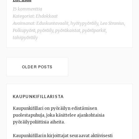
15 kommenttia
Kategoriat:
Ehdokkaat
Avainsanat:
Eduskuntavaalit
,
hyötypyöräily
,
Leo Stranius
,
Polkupyörä
,
pyöräily
,
pyöräkaistat
,
pyöräparkit
,
talvipyöräily
Posts
OLDER POSTS
navigation
KAUPUNKIFILLARISTA
Kaupunkifillari on pyöräilyn edistämisen
puolestapuhuja, joka käsittelee ajankohtaisia
pyöräilypoliittisia aiheita.
Kaupunkifillarin kirjoittajat seuraavat aktiivisesti