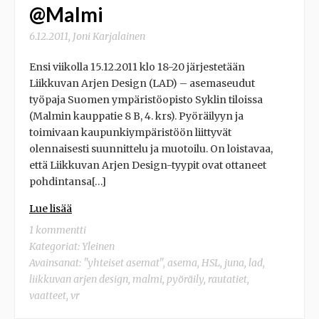
@Malmi
6.12.2011
,
Joni Karjalainen
Ensi viikolla 15.12.2011 klo 18-20 järjestetään
Liikkuvan Arjen Design (LAD) – asemaseudut
työpaja Suomen ympäristöopisto Syklin tiloissa
(Malmin kauppatie 8 B, 4. krs). Pyöräilyyn ja
toimivaan kaupunkiympäristöön liittyvät
olennaisesti suunnittelu ja muotoilu. On loistavaa,
että Liikkuvan Arjen Design-tyypit ovat ottaneet
pohdintansa[…]
Lue lisää
1 kommentti
Kategoriat:
Yleinen
Avainsanat:
"yhteiset asemat"
,
asema
,
HSL
,
juna
,
lad
,
liikkuvan arjen design
,
malmi
,
pyöräily
,
rautatiet
,
vaatteet
,
vr