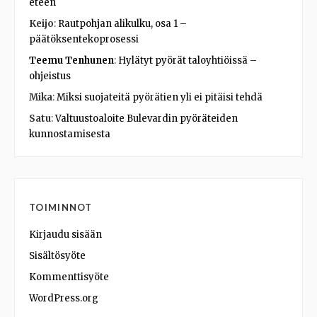
eteen
Keijo
:
Rautpohjan alikulku, osa 1 –
päätöksentekoprosessi
Teemu Tenhunen
:
Hylätyt pyörät taloyhtiöissä –
ohjeistus
Mika
:
Miksi suojateitä pyörätien yli ei pitäisi tehdä
Satu
:
Valtuustoaloite Bulevardin pyöräteiden
kunnostamisesta
TOIMINNOT
Kirjaudu sisään
Sisältösyöte
Kommenttisyöte
WordPress.org