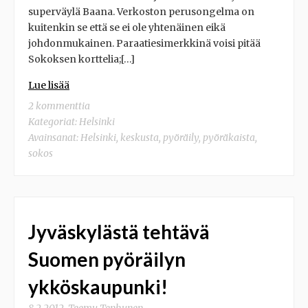
superväylä Baana. Verkoston perusongelma on
kuitenkin se että se ei ole yhtenäinen eikä
johdonmukainen. Paraatiesimerkkinä voisi pitää
Sokoksen korttelia;[…]
Lue lisää
2 kommenttia
Kategoriat:
Helsinki
Avainsanat:
Helsinki
,
keskusta
,
pyöräily
,
pyöräkaista
,
sokos
Jyväskylästä tehtävä
Suomen pyöräilyn
ykköskaupunki!