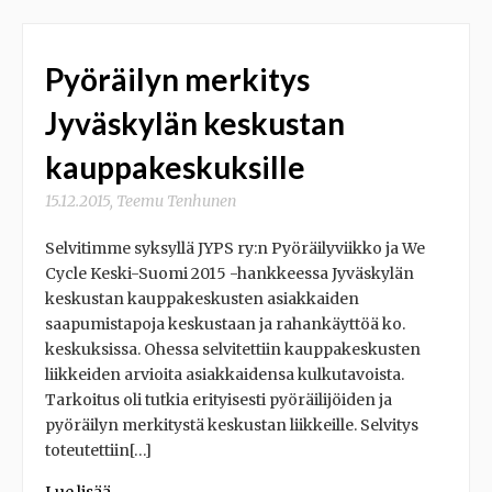
Pyöräilyn merkitys
Jyväskylän keskustan
kauppakeskuksille
15.12.2015
,
Teemu Tenhunen
Selvitimme syksyllä JYPS ry:n Pyöräilyviikko ja We
Cycle Keski-Suomi 2015 -hankkeessa Jyväskylän
keskustan kauppakeskusten asiakkaiden
saapumistapoja keskustaan ja rahankäyttöä ko.
keskuksissa. Ohessa selvitettiin kauppakeskusten
liikkeiden arvioita asiakkaidensa kulkutavoista.
Tarkoitus oli tutkia erityisesti pyöräilijöiden ja
pyöräilyn merkitystä keskustan liikkeille. Selvitys
toteutettiin[…]