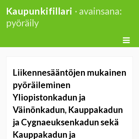
Skip
Kaupunkifillari
· avainsana:
to
pyöräily
content
Liikennesääntöjen mukainen
pyöräileminen
Yliopistonkadun ja
Väinönkadun, Kauppakadun
ja Cygnaeuksenkadun sekä
Kauppakadun ja