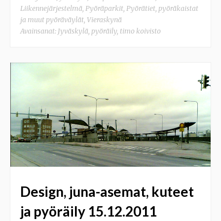
Liikennejärjestelmä
,
Pyöräparkit
,
Pyörätiet, pyöräkaistat
ja muut pyöräväylät
,
Vieraskynä
Avainsanat:
Jyväskylä
,
pyöräily
,
timo koivisto
Design, juna-asemat, kuteet
ja pyöräily 15.12.2011