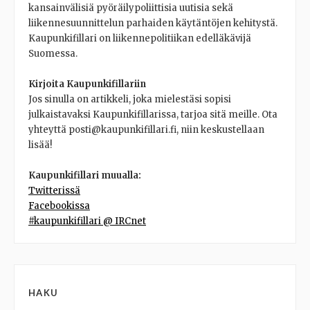
kansainvälisiä pyöräilypoliittisia uutisia sekä
liikennesuunnittelun parhaiden käytäntöjen kehitystä.
Kaupunkifillari on liikennepolitiikan edelläkävijä
Suomessa.
Kirjoita Kaupunkifillariin
Jos sinulla on artikkeli, joka mielestäsi sopisi
julkaistavaksi Kaupunkifillarissa, tarjoa sitä meille. Ota
yhteyttä posti@kaupunkifillari.fi, niin keskustellaan
lisää!
Kaupunkifillari muualla:
Twitterissä
Facebookissa
#kaupunkifillari @ IRCnet
HAKU