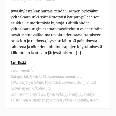
8.2.2012
,
Teemu Tenhunen
Jyväskylästä kannattaisi tehdä Suomen pyöräilyn
ykköskaupunki. Tämä tuottaisi kaupungille ja sen
asukkaille merkittäviä hyötyjä. Lähtökohdat
ykköskaupungin aseman tavoitteluun ovat erittäin
hyvät. Keinovalikoima tavoitteiden saavuttamiseen
on sekin jo tiedossa, kyse on lähinnä poliittisesta
tahdosta ja oikeiden toimintatapojen käyttämisestä.
Liikenteen kestävän järjestämisen –[…]
Lue lisää
3 kommenttia
Kategoriat:
Jyväskylä
,
Kaupunkisuunnittelu
,
Liikennejärjestelmä
,
Pyörätiet, pyöräkaistat ja muut
pyöräväylät
,
Ulkomailta
Avainsanat:
I cycle jkl
,
Jyväskylä
,
pyöräily
,
pyöräilyn
edistäminen
,
suomen pyöräilyn ykköskaupunki
,
suomi