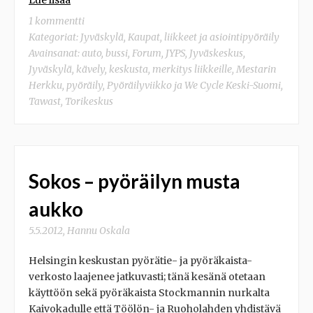
Lue lisää
1 kommentti
Kategoriat:
Jyväskylä
,
Kaupat, liikkeet ja asiointipyöräily
Avainsanat:
auto
,
bussi
,
Forum
,
JYPS
,
Jyväskeskus
,
Jyväskylä
,
kävely
,
keskusta
,
merkitys liikkeille
,
Mestarin
Herkku
,
pyöräily
,
Pyöräilyviikko ja We Cycle Keski-Suomi
,
Tawast
,
Torikeskus
Sokos – pyöräilyn musta
aukko
5.5.2012
,
Hannu Oskala
Helsingin keskustan pyörätie- ja pyöräkaista-
verkosto laajenee jatkuvasti; tänä kesänä otetaan
käyttöön sekä pyöräkaista Stockmannin nurkalta
Kaivokadulle että Töölön- ja Ruoholahden yhdistävä