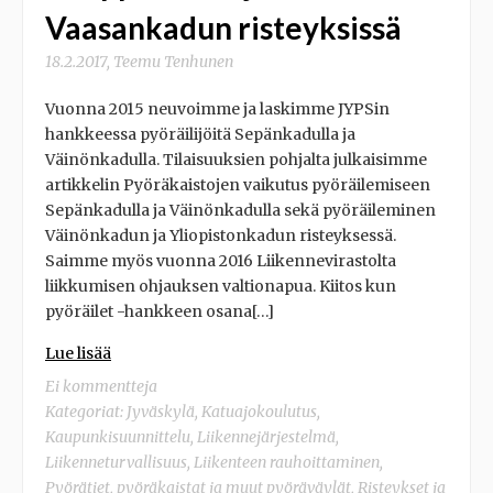
Vaasankadun risteyksissä
18.2.2017
,
Teemu Tenhunen
Vuonna 2015 neuvoimme ja laskimme JYPSin
hankkeessa pyöräilijöitä Sepänkadulla ja
Väinönkadulla. Tilaisuuksien pohjalta julkaisimme
artikkelin Pyöräkaistojen vaikutus pyöräilemiseen
Sepänkadulla ja Väinönkadulla sekä pyöräileminen
Väinönkadun ja Yliopistonkadun risteyksessä.
Saimme myös vuonna 2016 Liikennevirastolta
liikkumisen ohjauksen valtionapua. Kiitos kun
pyöräilet -hankkeen osana[…]
Lue lisää
Ei kommentteja
Kategoriat:
Jyväskylä
,
Katuajokoulutus
,
Kaupunkisuunnittelu
,
Liikennejärjestelmä
,
Liikenneturvallisuus
,
Liikenteen rauhoittaminen
,
Pyörätiet, pyöräkaistat ja muut pyöräväylät
,
Risteykset ja