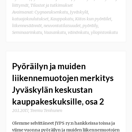
liittymät
,
Tilastot ja tutkimukset
Avainsanat:
Cygnaeuksenkatu
,
Jyväskylä
,
katuajokoulutukset
,
Kauppakatu
,
Kiitos kun pyöräilet
,
liikennesäännöt
,
neuvontatilaisuudet
,
pyöräily
,
Seminaarinkatu
,
Vaasankatu
,
väinönkatu
,
yliopistonkatu
Pyöräilyn ja muiden
liikennemuotojen merkitys
Jyväskylän keskustan
kauppakeskuksille, osa 2
20.1.2017
,
Teemu Tenhunen
Olemme selvittäneet JYPS ry:n hankkeissa toissa ja
viime vuonna pyöräilyn ja muiden liikennemuotojen