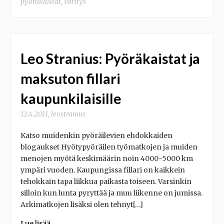
pyöräkaistat
,
väritys
Leo Stranius: Pyöräkaistat ja
maksuton fillari
kaupunkilaisille
12.4.2011
,
leostranius
Katso muidenkin pyöräilevien ehdokkaiden
blogaukset Hyötypyöräilen työmatkojen ja muiden
menojen myötä keskimäärin noin 4000-5000 km
ympäri vuoden. Kaupungissa fillari on kaikkein
tehokkain tapa liikkua paikasta toiseen. Varsinkin
silloin kun lunta pyryttää ja muu liikenne on jumissa.
Arkimatkojen lisäksi olen tehnyt[…]
Lue lisää