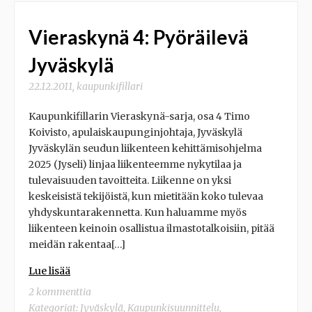
Vieraskynä 4: Pyöräilevä
Jyväskylä
22.12.2011
,
kaupunkifillari
Kaupunkifillarin Vieraskynä-sarja, osa 4 Timo
Koivisto, apulaiskaupunginjohtaja, Jyväskylä
Jyväskylän seudun liikenteen kehittämisohjelma
2025 (Jyseli) linjaa liikenteemme nykytilaa ja
tulevaisuuden tavoitteita. Liikenne on yksi
keskeisistä tekijöistä, kun mietitään koko tulevaa
yhdyskuntarakennetta. Kun haluamme myös
liikenteen keinoin osallistua ilmastotalkoisiin, pitää
meidän rakentaa[…]
Lue lisää
2 kommenttia
Kategoriat:
Jyväskylä
,
Kaupunkisuunnittelu
,