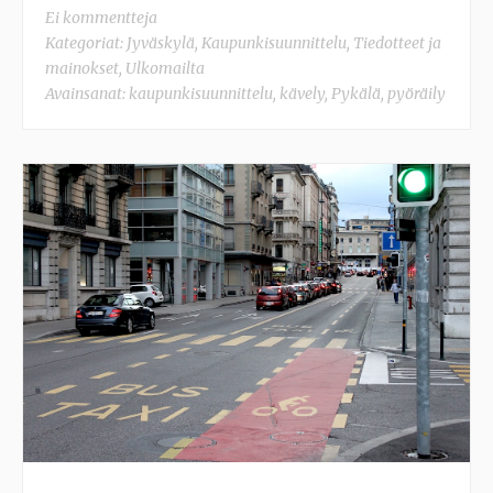
Ei kommentteja
Kategoriat:
Jyväskylä
,
Kaupunkisuunnittelu
,
Tiedotteet ja
mainokset
,
Ulkomailta
Avainsanat:
kaupunkisuunnittelu
,
kävely
,
Pykälä
,
pyöräily