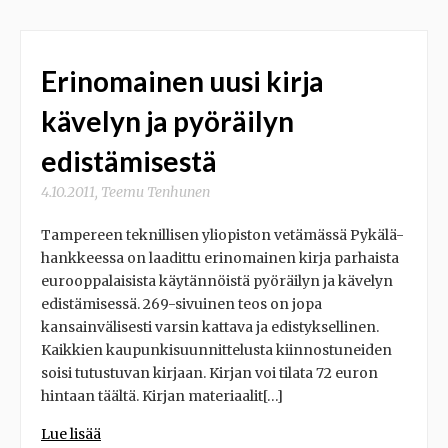
Erinomainen uusi kirja
kävelyn ja pyöräilyn
edistämisestä
4.10.2011
,
Teemu Tenhunen
Tampereen teknillisen yliopiston vetämässä Pykälä-
hankkeessa on laadittu erinomainen kirja parhaista
eurooppalaisista käytännöistä pyöräilyn ja kävelyn
edistämisessä. 269-sivuinen teos on jopa
kansainvälisesti varsin kattava ja edistyksellinen.
Kaikkien kaupunkisuunnittelusta kiinnostuneiden
soisi tutustuvan kirjaan. Kirjan voi tilata 72 euron
hintaan täältä. Kirjan materiaalit[…]
Lue lisää