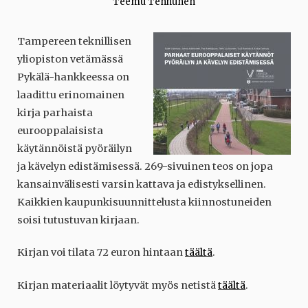
Teemu Tenhunen
Tampereen teknillisen
yliopiston vetämässä
Pykälä-hankkeessa on
laadittu erinomainen
kirja parhaista
eurooppalaisista
käytännöistä pyöräilyn
ja kävelyn edistämisessä. 269-sivuinen teos on jopa
kansainvälisesti varsin kattava ja edistyksellinen.
Kaikkien kaupunkisuunnittelusta kiinnostuneiden
soisi tutustuvan kirjaan.
Kirjan voi tilata 72 euron hintaan
täältä
.
Kirjan materiaalit löytyvät myös netistä
täältä
.