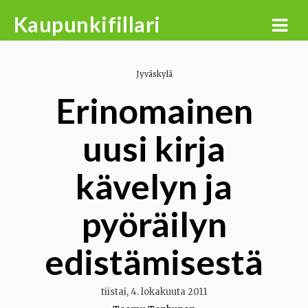
Skip
Kaupunkifillari
to
content
Jyväskylä
Erinomainen
uusi kirja
kävelyn ja
pyöräilyn
edistämisestä
tiistai, 4. lokakuuta 2011