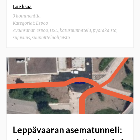
Lue lisää
3 kommenttia
Kategoriat:
Espoo
Avainsanat:
espoo
,
HSL
,
katusuunnittelu
,
pyöräkaista
,
sujuvuus
,
suunnitteluohjeisto
Leppävaaran asematunneli: