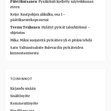
Päivi Hintsanen
:
Pysäköinti kielletty näyteikkunan
eteen
Keijo
:
Rautpohjan alikulku, osa 1 –
päätöksentekoprosessi
Teemu Tenhunen
:
Hylätyt pyörät taloyhtiöissä –
ohjeistus
Mika
:
Miksi suojateitä pyörätien yli ei pitäisi tehdä
Satu
:
Valtuustoaloite Bulevardin pyöräteiden
kunnostamisesta
TOIMINNOT
Kirjaudu sisään
Sisältösyöte
Kommenttisyöte
WordPress.org