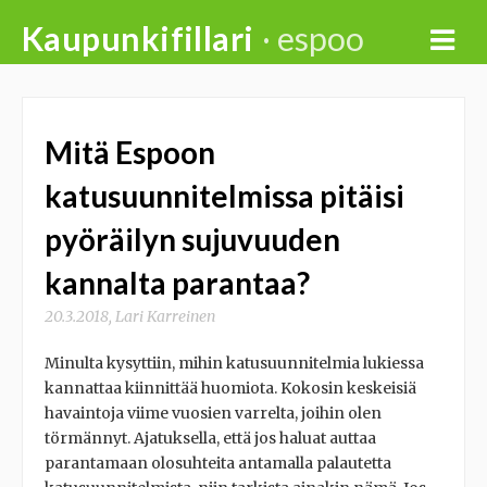
Skip
Kaupunkifillari
· espoo
to
content
Mitä Espoon
katusuunnitelmissa pitäisi
pyöräilyn sujuvuuden
kannalta parantaa?
20.3.2018
,
Lari Karreinen
Minulta kysyttiin, mihin katusuunnitelmia lukiessa
kannattaa kiinnittää huomiota. Kokosin keskeisiä
havaintoja viime vuosien varrelta, joihin olen
törmännyt. Ajatuksella, että jos haluat auttaa
parantamaan olosuhteita antamalla palautetta