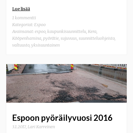
Lue lisää
1 kommentti
Kategoriat:
Espoo
Avainsanat:
espoo
,
kaupunkisuunnittelu
,
Kera
,
Kööpenhamina
,
pyörätie
,
sujuvuus
,
suunnitteluohjeisto
,
valtuusto
,
yksisuuntainen
Espoon pyöräilyvuosi 2016
3.1.2017
,
Lari Karreinen