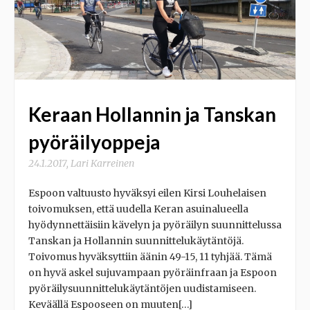
Keraan Hollannin ja Tanskan
pyöräilyoppeja
24.1.2017
,
Lari Karreinen
Espoon valtuusto hyväksyi eilen Kirsi Louhelaisen
toivomuksen, että uudella Keran asuinalueella
hyödynnettäisiin kävelyn ja pyöräilyn suunnittelussa
Tanskan ja Hollannin suunnittelukäytäntöjä.
Toivomus hyväksyttiin äänin 49-15, 11 tyhjää. Tämä
on hyvä askel sujuvampaan pyöräinfraan ja Espoon
pyöräilysuunnittelukäytäntöjen uudistamiseen.
Keväällä Espooseen on muuten[…]