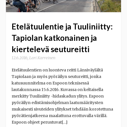
Etelätuulentie ja Tuuliniitty:
Tapiolan katkonainen ja
kiertelevä seutureitti
12.6.2016
,
Lari Karreinen
Etelätuulentien on luonteva reitti Länsiväylältä
Tapiolaan ja myös pyöräilyn seutureitti, jonka
katusuunnitelma on Espoon teknisessä
lautakunnassa 15.6.2016. Kuvassa on keltaisella
merkitty Tuuliniitty -hidaskadun ylitys. Espoon
pyöräilyn edistämisohjelman laatumääritysten
mukaisesti sivuteiden ylitykset tehdään korotettuna
pyörätienjatkeena maalattuna erottuvalla värillä.
Espoon ohjeet perustuvat[…]