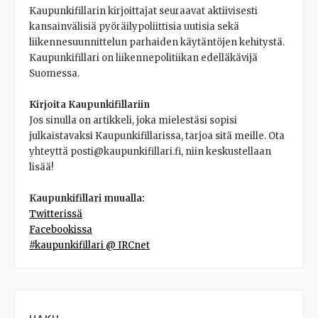
Kaupunkifillarin kirjoittajat seuraavat aktiivisesti
kansainvälisiä pyöräilypoliittisia uutisia sekä
liikennesuunnittelun parhaiden käytäntöjen kehitystä.
Kaupunkifillari on liikennepolitiikan edelläkävijä
Suomessa.
Kirjoita Kaupunkifillariin
Jos sinulla on artikkeli, joka mielestäsi sopisi
julkaistavaksi Kaupunkifillarissa, tarjoa sitä meille. Ota
yhteyttä posti@kaupunkifillari.fi, niin keskustellaan
lisää!
Kaupunkifillari muualla:
Twitterissä
Facebookissa
#kaupunkifillari @ IRCnet