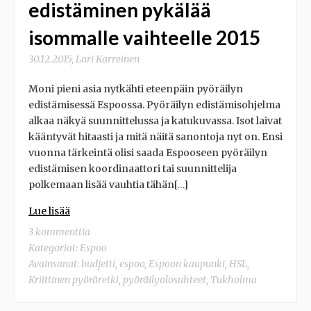
edistäminen pykälää
isommalle vaihteelle 2015
30.12.2015
,
Lari Karreinen
Moni pieni asia nytkähti eteenpäin pyöräilyn
edistämisessä Espoossa. Pyöräilyn edistämisohjelma
alkaa näkyä suunnittelussa ja katukuvassa. Isot laivat
kääntyvät hitaasti ja mitä näitä sanontoja nyt on. Ensi
vuonna tärkeintä olisi saada Espooseen pyöräilyn
edistämisen koordinaattori tai suunnittelija
polkemaan lisää vauhtia tähän[…]
Lue lisää
3 kommenttia
Kategoriat:
Espoo
Avainsanat:
budjetti
,
espoo
,
Espoon kaupunki
,
HSL
,
Kriittinen pyöräretki
,
pyöräilyolosuhteet
,
Tukholma