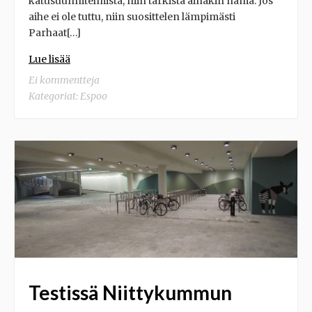
katusuunnitelmista, niin tarkista ainakin nämä. Jos
aihe ei ole tuttu, niin suosittelen lämpimästi
Parhaat[…]
Lue lisää
Ei kommentteja
Kategoriat:
Espoo
Testissä Niittykummun