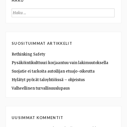
HAKU
Haku:
SUOSITUIMMAT ARTIKKELIT
Rethinking Safety
Pysäköintikulttuuri korjaantuu vain lakimuutoksella
Suojatie ei tarkoita autoilijan etuajo-oikeutta
Hylätyt pyörät taloyhtiöissä – ohjeistus
Valheellinen turvallisuuslupaus
UUSIMMAT KOMMENTIT