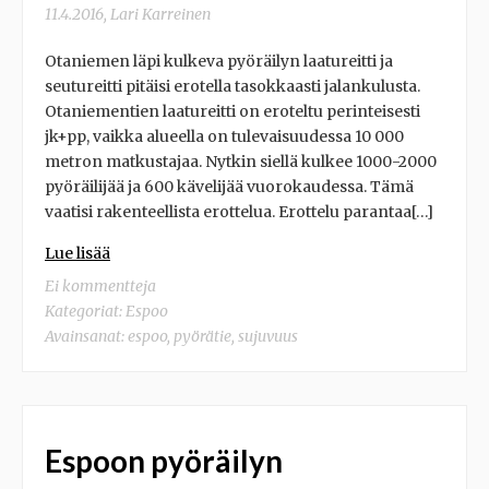
11.4.2016
,
Lari Karreinen
Otaniemen läpi kulkeva pyöräilyn laatureitti ja
seutureitti pitäisi erotella tasokkaasti jalankulusta.
Otaniementien laatureitti on eroteltu perinteisesti
jk+pp, vaikka alueella on tulevaisuudessa 10 000
metron matkustajaa. Nytkin siellä kulkee 1000-2000
pyöräilijää ja 600 kävelijää vuorokaudessa. Tämä
vaatisi rakenteellista erottelua. Erottelu parantaa[…]
Lue lisää
Ei kommentteja
Kategoriat:
Espoo
Avainsanat:
espoo
,
pyörätie
,
sujuvuus
Espoon pyöräilyn