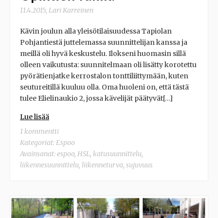
11.4.2015
,
Lari Karreinen
Kävin joulun alla yleisötilaisuudessa Tapiolan
Pohjantiestä juttelemassa suunnittelijan kanssa ja
meillä oli hyvä keskustelu. Ilokseni huomasin sillä
olleen vaikutusta: suunnitelmaan oli lisätty korotettu
pyörätienjatke kerrostalon tonttiliittymään, kuten
seutureitillä kuuluu olla. Oma huoleni on, että tästä
tulee Elielinaukio 2, jossa kävelijät päätyvät[…]
Lue lisää
1 kommentti
Kategoriat:
Espoo
Avainsanat:
espoo
,
HSL
,
katusuunnittelu
,
liikennesuunnittelu
,
liikenneturva
,
sujuvuus