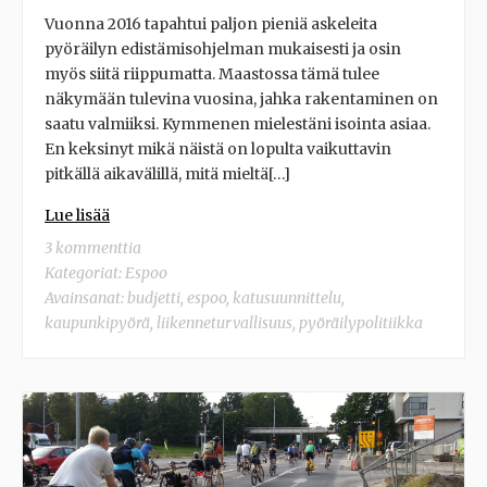
Vuonna 2016 tapahtui paljon pieniä askeleita
pyöräilyn edistämisohjelman mukaisesti ja osin
myös siitä riippumatta. Maastossa tämä tulee
näkymään tulevina vuosina, jahka rakentaminen on
saatu valmiiksi. Kymmenen mielestäni isointa asiaa.
En keksinyt mikä näistä on lopulta vaikuttavin
pitkällä aikavälillä, mitä mieltä[…]
Lue lisää
3 kommenttia
Kategoriat:
Espoo
Avainsanat:
budjetti
,
espoo
,
katusuunnittelu
,
kaupunkipyörä
,
liikenneturvallisuus
,
pyöräilypolitiikka