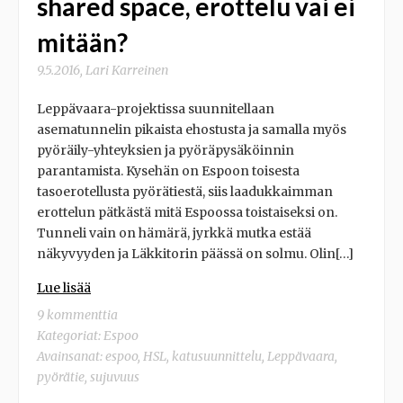
shared space, erottelu vai ei
mitään?
9.5.2016
,
Lari Karreinen
Leppävaara-projektissa suunnitellaan
asematunnelin pikaista ehostusta ja samalla myös
pyöräily-yhteyksien ja pyöräpysäköinnin
parantamista. Kysehän on Espoon toisesta
tasoerotellusta pyörätiestä, siis laadukkaimman
erottelun pätkästä mitä Espoossa toistaiseksi on.
Tunneli vain on hämärä, jyrkkä mutka estää
näkyvyyden ja Läkkitorin päässä on solmu. Olin[…]
Lue lisää
9 kommenttia
Kategoriat:
Espoo
Avainsanat:
espoo
,
HSL
,
katusuunnittelu
,
Leppävaara
,
pyörätie
,
sujuvuus