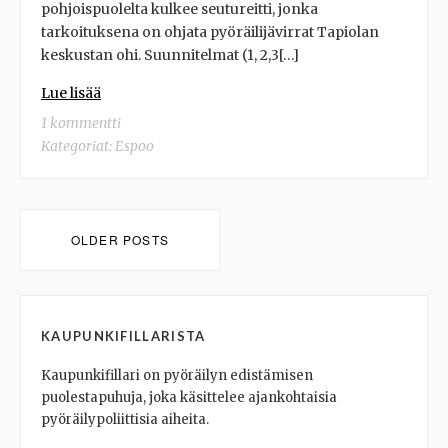
pohjoispuolelta kulkee seutureitti, jonka
tarkoituksena on ohjata pyöräilijävirrat Tapiolan
keskustan ohi. Suunnitelmat (1, 2,3[…]
Lue lisää
1 kommentti
Kategoriat:
Espoo
Posts
OLDER POSTS
navigation
KAUPUNKIFILLARISTA
Kaupunkifillari on pyöräilyn edistämisen
puolestapuhuja, joka käsittelee ajankohtaisia
pyöräilypoliittisia aiheita.