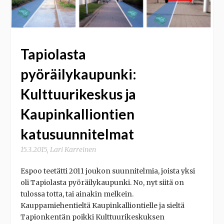
Tapiolasta
pyöräilykaupunki:
Kulttuurikeskus ja
Kaupinkalliontien
katusuunnitelmat
15.3.2015
,
Lari Karreinen
Espoo teetätti 2011 joukon suunnitelmia, joista yksi
oli Tapiolasta pyöräilykaupunki. No, nyt siitä on
tulossa totta, tai ainakin melkein.
Kauppamiehentieltä Kaupinkalliontielle ja sieltä
Tapionkentän poikki Kulttuurikeskuksen