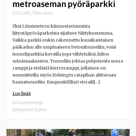
metroaseman pyöräparkki
27.11.2017
,
Timo Hast
Yksi Länsimetron kiinnostavimmista
liityntäpyöräparkeista sijaitsee Niittykummussa.
Vaikka parkki onkin rakennettu kuusikaistaisen
pääkadun alle umpinaiseen betonitunneliin, voisi
tunneliparkkia kuvailla jopa viihtyisäksi, kiitos
seinämaalausten. Tunneliin johtaa pohjoisesta suora
ramppi ja etelästä kierreramppi, jollainen on
suunnitteilla myös Helsingin ratapihan alittavaan
baanatunneliin. Kaupunkifillari vieraili[…]
Lue lisää
Ei kommentteja
Kategoriat:
Espoo