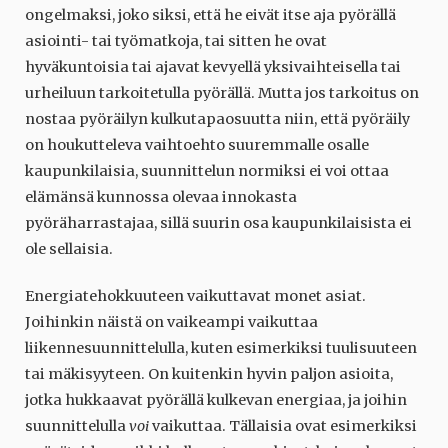
ongelmaksi, joko siksi, että he eivät itse aja pyörällä
asiointi- tai työmatkoja, tai sitten he ovat
hyväkuntoisia tai ajavat kevyellä yksivaihteisella tai
urheiluun tarkoitetulla pyörällä. Mutta jos tarkoitus on
nostaa pyöräilyn kulkutapaosuutta niin, että pyöräily
on houkutteleva vaihtoehto suuremmalle osalle
kaupunkilaisia, suunnittelun normiksi ei voi ottaa
elämänsä kunnossa olevaa innokasta
pyöräharrastajaa, sillä suurin osa kaupunkilaisista ei
ole sellaisia.
Energiatehokkuuteen vaikuttavat monet asiat.
Joihinkin näistä on vaikeampi vaikuttaa
liikennesuunnittelulla, kuten esimerkiksi tuulisuuteen
tai mäkisyyteen. On kuitenkin hyvin paljon asioita,
jotka hukkaavat pyörällä kulkevan energiaa, ja joihin
suunnittelulla
voi
vaikuttaa. Tällaisia ovat esimerkiksi