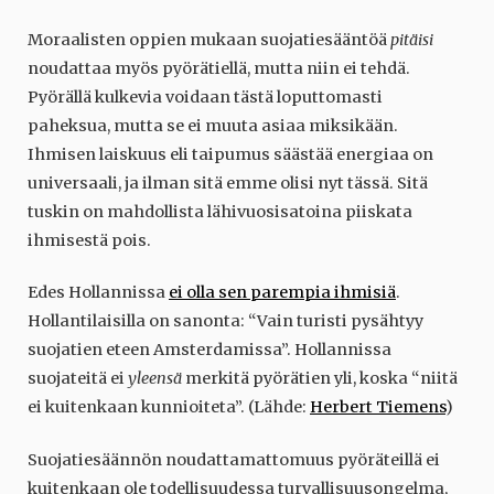
Moraalisten oppien mukaan suojatiesääntöä
pitäisi
noudattaa myös pyörätiellä, mutta niin ei tehdä.
Pyörällä kulkevia voidaan tästä loputtomasti
paheksua, mutta se ei muuta asiaa miksikään.
Ihmisen laiskuus eli taipumus säästää energiaa on
universaali, ja ilman sitä emme olisi nyt tässä. Sitä
tuskin on mahdollista lähivuosisatoina piiskata
ihmisestä pois.
Edes Hollannissa
ei olla sen parempia ihmisiä
.
Hollantilaisilla on sanonta: “Vain turisti pysähtyy
suojatien eteen Amsterdamissa”. Hollannissa
suojateitä ei
yleensä
merkitä pyörätien yli, koska “niitä
ei kuitenkaan kunnioiteta”. (Lähde:
Herbert Tiemens
)
Suojatiesäännön noudattamattomuus pyöräteillä ei
kuitenkaan ole todellisuudessa turvallisuusongelma,