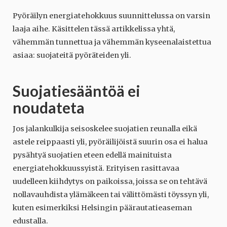
Pyöräilyn energiatehokkuus suunnittelussa on varsin
laaja aihe. Käsittelen tässä artikkelissa yhtä,
vähemmän tunnettua ja vähemmän kyseenalaistettua
asiaa: suojateitä pyöräteiden yli.
Suojatiesääntöä ei
noudateta
Jos jalankulkija seisoskelee suojatien reunalla eikä
astele reippaasti yli, pyöräilijöistä suurin osa ei halua
pysähtyä suojatien eteen edellä mainituista
energiatehokkuussyistä. Erityisen rasittavaa
uudelleen kiihdytys on paikoissa, joissa se on tehtävä
nollavauhdista ylämäkeen tai välittömästi töyssyn yli,
kuten esimerkiksi Helsingin päärautatieaseman
edustalla.