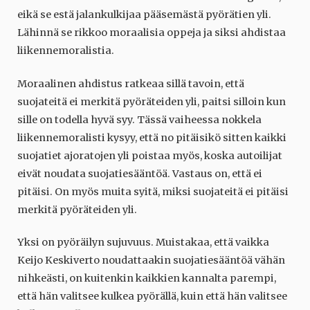
eikä se estä jalankulkijaa pääsemästä pyörätien yli.
Lähinnä se rikkoo moraalisia oppeja ja siksi ahdistaa
liikennemoralistia.
Moraalinen ahdistus ratkeaa sillä tavoin, että
suojateitä ei merkitä pyöräteiden yli, paitsi silloin kun
sille on todella hyvä syy. Tässä vaiheessa nokkela
liikennemoralisti kysyy, että no pitäisikö sitten kaikki
suojatiet ajoratojen yli poistaa myös, koska autoilijat
eivät noudata suojatiesääntöä. Vastaus on, että ei
pitäisi. On myös muita syitä, miksi suojateitä ei pitäisi
merkitä pyöräteiden yli.
Yksi on pyöräilyn sujuvuus. Muistakaa, että vaikka
Keijo Keskiverto noudattaakin suojatiesääntöä vähän
nihkeästi, on kuitenkin kaikkien kannalta parempi,
että hän valitsee kulkea pyörällä, kuin että hän valitsee