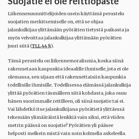
Suojatie ei ole reittiopaste
Liikennesuunnittelijoiden usein käyttämä perustelu
suojatien merkitsemiselle on, että se ohjaa
jalankulkijaa ylittämään pyörätien tietystä paikasta ja
myös velvoittaa jalankulkijaa ylittämään pyörätien
juuri siitä (
TLL 44 §
).
Tämä perustelu on liikennemoralismia, koska siinä
rakennetaan kaupunkia ideaalille ihmiselle, jota ei ole
olemassa, sen sijaan että rakennettaisiin kaupunkia
todellisille ihmisille. Todellisessa elämässä jalankulkija
ylittää pyörätien täsmälleen siitä kohdasta, joka osuu
hänen suorimmalle reitilleen, oli siinä suojatie tai ei.
Vai lähdetkö itse jalankulkijana pyörätietä ylittäessä
tekemään ylimääräistä lenkkiä vain siksi, että viiden
metrin päässä on suojatie? Pyörätien yli pääsee
helposti melkein mistä vain noin kolmella askeleella.