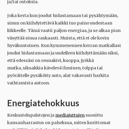
ja/tai ostoksia.
Joka kerta kun joudut hidastamaan tai pysähtymään,
sinun on kiihdytettävä kaikki tuo paino uudestaan
liikkeelle. Tämä vaatii paljon energiaa, ja se alkaa pian
väsyttää sinua raskaasti. Muista, että et ole kovin
hyväkuntoinen. Kun kymmenennen kerran matkallasi
joudut hidastamaan ja uudelleen kiihdyttämään siksi,
että edessäsi on reunakivi, kuoppa, jyrkkä
mutka, siksakkia kävelevä ihminen, tolppa tai
pyörätielle pysäköity auto, alat vakavasti harkita
vaihtamista autoon.
Energiatehokkuus
Keskustelupalstojen ja
mediajuttujen
suosittu
kansanharrastus on paheksua, miten kurittomat