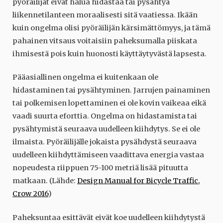
pyöräilijät eivät halua hidastaa tai pysähtyä
liikennetilanteen moraalisesti sitä vaatiessa. Ikään
kuin ongelma olisi pyöräilijän kärsimättömyys, ja tämä
pahainen vitsaus voitaisiin paheksumalla piiskata
ihmisestä pois kuin huonosti käyttäytyvästä lapsesta.
Pääasiallinen ongelma ei kuitenkaan ole
hidastaminen tai pysähtyminen. Jarrujen painaminen
tai polkemisen lopettaminen ei ole kovin vaikeaa eikä
vaadi suurta eforttia. Ongelma on hidastamista tai
pysähtymistä seuraava uudelleen kiihdytys. Se ei ole
ilmaista. Pyöräilijälle jokaista pysähdystä seuraava
uudelleen kiihdyttämiseen vaadittava energia vastaa
nopeudesta riippuen 75-100 metriä lisää pituutta
matkaan. (Lähde:
Design Manual for Bicycle Traffic,
Crow 2016
)
Paheksuntaa esittävät eivät koe uudelleen kiihdytystä