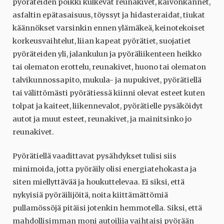
pyöräteiden poikki kulkevat reunakivet, kaivonkannet,
asfaltin epätasaisuus, töyssyt ja hidasteraidat, tiukat
käännökset varsinkin ennen ylämäkeä, keinotekoiset
korkeusvaihtelut, liian kapeat pyörätiet, suojatiet
pyöräteiden yli, jalankulun ja pyöräliikenteen heikko
tai olematon erottelu, reunakivet, huono tai olematon
talvikunnossapito, mukula- ja nupukivet, pyörätiellä
tai välittömästi pyörätiessä kiinni olevat esteet kuten
tolpat ja kaiteet, liikennevalot, pyörätielle pysäköidyt
autot ja muut esteet, reunakivet, ja mainitsinko jo
reunakivet.
Pyörätiellä vaadittavat pysähdykset tulisi siis
minimoida, jotta pyöräily olisi energiatehokasta ja
siten miellyttävää ja houkuttelevaa. Ei siksi, että
nykyisiä pyöräilijöitä, noita kiittämättömiä
pullamössöjä pitäisi jotenkin hemmotella. Siksi, että
mahdollisimman moni autoilija vaihtaisi pyörään