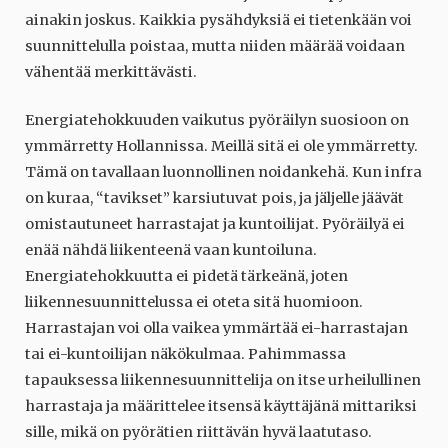
ainakin joskus. Kaikkia pysähdyksiä ei tietenkään voi
suunnittelulla poistaa, mutta niiden määrää voidaan
vähentää merkittävästi.
Energiatehokkuuden vaikutus pyöräilyn suosioon on
ymmärretty Hollannissa. Meillä sitä ei ole ymmärretty.
Tämä on tavallaan luonnollinen noidankehä. Kun infra
on kuraa, “tavikset” karsiutuvat pois, ja jäljelle jäävät
omistautuneet harrastajat ja kuntoilijat. Pyöräilyä ei
enää nähdä liikenteenä vaan kuntoiluna.
Energiatehokkuutta ei pidetä tärkeänä, joten
liikennesuunnittelussa ei oteta sitä huomioon.
Harrastajan voi olla vaikea ymmärtää ei-harrastajan
tai ei-kuntoilijan näkökulmaa. Pahimmassa
tapauksessa liikennesuunnittelija on itse urheilullinen
harrastaja ja määrittelee itsensä käyttäjänä mittariksi
sille, mikä on pyörätien riittävän hyvä laatutaso.