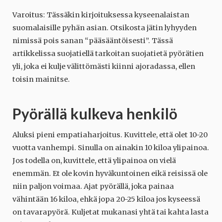
Varoitus: Tässäkin kirjoituksessa kyseenalaistan
suomalaisille pyhän asian. Otsikosta jätin lyhyyden
nimissä pois sanan “pääsääntöisesti”. Tässä
artikkelissa suojatiellä tarkoitan suojatietä pyörätien
yli, joka ei kulje välittömästi kiinni ajoradassa, ellen
toisin mainitse.
Pyörällä kulkeva henkilö
Aluksi pieni empatiaharjoitus. Kuvittele, että olet 10-20
vuotta vanhempi. Sinulla on ainakin 10 kiloa ylipainoa.
Jos todella on, kuvittele, että ylipainoa on vielä
enemmän. Et ole kovin hyväkuntoinen eikä reisissä ole
niin paljon voimaa. Ajat pyörällä, joka painaa
vähintään 16 kiloa, ehkä jopa 20-25 kiloa jos kyseessä
on tavarapyörä. Kuljetat mukanasi yhtä tai kahta lasta