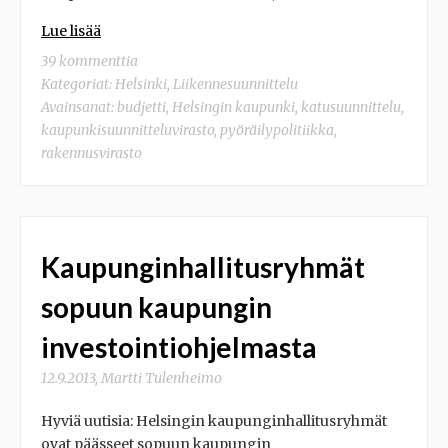
Lue lisää
39 kommenttia
Kategoriat:
Helsinki
,
Liikennesuunnittelu
Avainsanat:
budjetti
,
Helsingin kaupunki
,
katusuunnittelu
,
kaupunkisuunnitteluvirasto
,
pyöräilypolitiikka
,
rakennusvirasto
Kaupunginhallitusryhmät
sopuun kaupungin
investointiohjelmasta
12.9.2013
,
Martti Tulenheimo
Hyviä uutisia: Helsingin kaupunginhallitusryhmät
ovat päässeet sopuun kaupungin