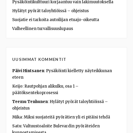
Pysäköintikulttuuri korjaantuu vain lakimuutoksella
Hylätyt pyörät taloyhtiöissä – ohjeistus
Suojatie ei tarkoita autoilijan etuajo-oikeutta
Valheellinen turvallisuuslupaus
UUSIMMAT KOMMENTIT
Päivi Hintsanen
:
Pysäköinti kielletty näyteikkunan
eteen
Keijo
:
Rautpohjan alikulku, osa 1 –
päätöksentekoprosessi
Teemu Tenhunen
:
Hylätyt pyörät taloyhtiöissä –
ohjeistus
Mika
:
Miksi suojateitä pyörätien yli ei pitäisi tehdä
Satu
:
Valtuustoaloite Bulevardin pyöräteiden
kunnostamisesta