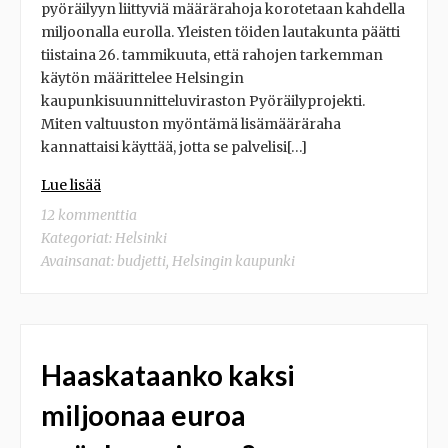
pyöräilyyn liittyviä määrärahoja korotetaan kahdella
miljoonalla eurolla. Yleisten töiden lautakunta päätti
tiistaina 26. tammikuuta, että rahojen tarkemman
käytön määrittelee Helsingin
kaupunkisuunnitteluviraston Pyöräilyprojekti.
Miten valtuuston myöntämä lisämääräraha
kannattaisi käyttää, jotta se palvelisi[…]
Lue lisää
12 kommenttia
Kategoriat:
Helsinki
Avainsanat:
budjetti
,
Helsingin kaupunki
Haaskataanko kaksi
miljoonaa euroa