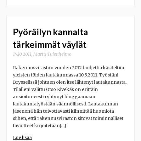
Pyöräilyn kannalta
tärkeimmät väylät
14.10.2011
,
Martti Tulenheimo
Rakennusviraston vuoden 2012 budjettia käsiteltiin
yleisten töiden lautakunnassa 10.5.2011. Työstäni
Brysselissä johtuen olen itse lähtenyt lautakunnasta.
Tilalleni valittu Otso Kivekäs on erittäin
ansioituneesti ryhtynyt bloggaamaan
lautakuntatyöstään säännöllisesti. Lautakunnan
jäsenenä hän toivottavasti kiinnittää huomiota
siihen, että rakennusviraston sitovat toiminnalliset
tavoitteet kirjoitetaan[…]
Lue lisää