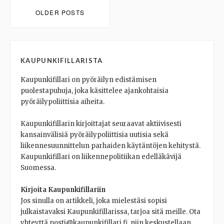
Posts
OLDER POSTS
navigation
KAUPUNKIFILLARISTA
Kaupunkifillari on pyöräilyn edistämisen
puolestapuhuja, joka käsittelee ajankohtaisia
pyöräilypoliittisia aiheita.
Kaupunkifillarin kirjoittajat seuraavat aktiivisesti
kansainvälisiä pyöräilypoliittisia uutisia sekä
liikennesuunnittelun parhaiden käytäntöjen kehitystä.
Kaupunkifillari on liikennepolitiikan edelläkävijä
Suomessa.
Kirjoita Kaupunkifillariin
Jos sinulla on artikkeli, joka mielestäsi sopisi
julkaistavaksi Kaupunkifillarissa, tarjoa sitä meille. Ota
yhteyttä posti@kaupunkifillari.fi, niin keskustellaan