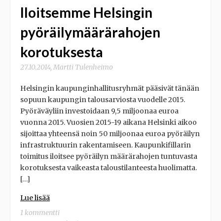
Iloitsemme Helsingin
pyöräilymäärärahojen
korotuksesta
27.10.2014
,
Martti Tulenheimo
Helsingin kaupunginhallitusryhmät pääsivät tänään
sopuun kaupungin talousarviosta vuodelle 2015.
Pyöräväyliin investoidaan 9,5 miljoonaa euroa
vuonna 2015. Vuosien 2015-19 aikana Helsinki aikoo
sijoittaa yhteensä noin 50 miljoonaa euroa pyöräilyn
infrastruktuurin rakentamiseen. Kaupunkifillarin
toimitus iloitsee pyöräilyn määrärahojen tuntuvasta
korotuksesta vaikeasta taloustilanteesta huolimatta.
[…]
Lue lisää
1 kommentti