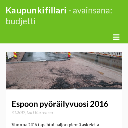
Skip
Kaupunkifillari
· avainsana:
to
budjetti
content
Espoon pyöräilyvuosi 2016
3.1.2017
,
Lari Karreinen
Vuonna 2016 tapahtui paljon pieniä askeleita