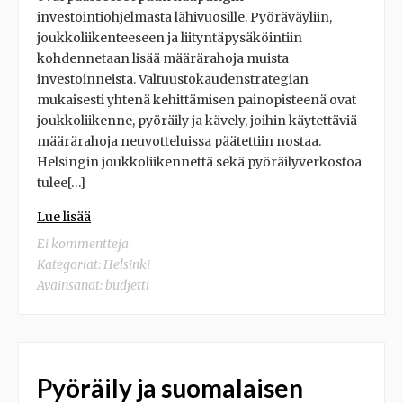
investointiohjelmasta lähivuosille. Pyöräväyliin,
joukkoliikenteeseen ja liityntäpysäköintiin
kohdennetaan lisää määrärahoja muista
investoinneista. Valtuustokaudenstrategian
mukaisesti yhtenä kehittämisen painopisteenä ovat
joukkoliikenne, pyöräily ja kävely, joihin käytettäviä
määrärahoja neuvotteluissa päätettiin nostaa.
Helsingin joukkoliikennettä sekä pyöräilyverkostoa
tulee[…]
Lue lisää
Ei kommentteja
Kategoriat:
Helsinki
Avainsanat:
budjetti
Pyöräily ja suomalaisen