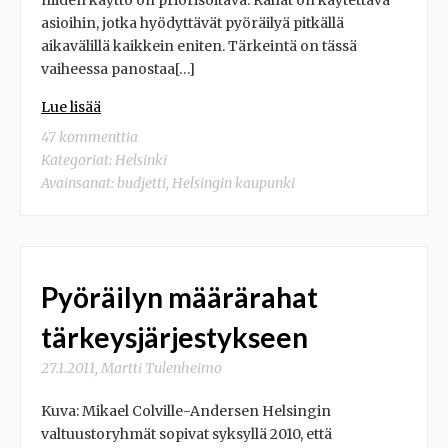
asioihin, jotka hyödyttävät pyöräilyä pitkällä
aikavälillä kaikkein eniten. Tärkeintä on tässä
vaiheessa panostaa[…]
Lue lisää
47 kommenttia
Kategoriat:
Helsinki
Avainsanat:
budjetti
,
Helsingin kaupunki
Pyöräilyn määrärahat
tärkeysjärjestykseen
27.1.2011
,
Martti Tulenheimo
Kuva: Mikael Colville-Andersen Helsingin
valtuustoryhmät sopivat syksyllä 2010, että