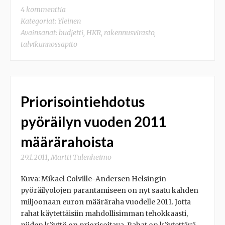
4 kommenttia
Kategoriat:
Yleinen
Avainsanat:
budjetti
,
HKR
,
rakennusvirasto
,
talvikunnossapito
Priorisointiehdotus
pyöräilyn vuoden 2011
määrärahoista
29.1.2011
,
Martti Tulenheimo
Kuva: Mikael Colville-Andersen Helsingin
pyöräilyolojen parantamiseen on nyt saatu kahden
miljoonaan euron määräraha vuodelle 2011. Jotta
rahat käytettäisiin mahdollisimman tehokkaasti,
niiden käyttö on priorisoitava. Rahat on käytettävä