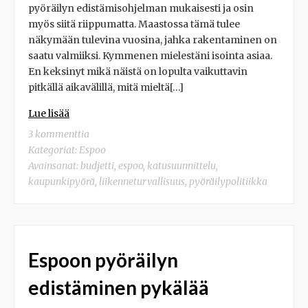
pyöräilyn edistämisohjelman mukaisesti ja osin
myös siitä riippumatta. Maastossa tämä tulee
näkymään tulevina vuosina, jahka rakentaminen on
saatu valmiiksi. Kymmenen mielestäni isointa asiaa.
En keksinyt mikä näistä on lopulta vaikuttavin
pitkällä aikavälillä, mitä mieltä[…]
Lue lisää
3 kommenttia
Kategoriat:
Espoo
Avainsanat:
budjetti
,
espoo
,
katusuunnittelu
,
kaupunkipyörä
,
liikenneturvallisuus
,
pyöräilypolitiikka
Espoon pyöräilyn
edistäminen pykälää