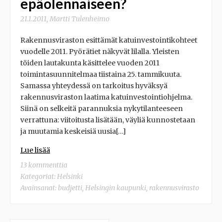
epäolennaiseen?
21.1.2011
,
Martti Tulenheimo
Rakennusviraston esittämät katuinvestointikohteet
vuodelle 2011. Pyörätiet näkyvät lilalla. Yleisten
töiden lautakunta käsittelee vuoden 2011
toimintasuunnitelmaa tiistaina 25. tammikuuta.
Samassa yhteydessä on tarkoitus hyväksyä
rakennusviraston laatima katuinvestointiohjelma.
Siinä on selkeitä parannuksia nykytilanteeseen
verrattuna: viitoitusta lisätään, väyliä kunnostetaan
ja muutamia keskeisiä uusia[…]
Lue lisää
13 kommenttia
Kategoriat:
Helsinki
Avainsanat:
budjetti
,
Helsingin kaupunki
,
rakennusvirasto