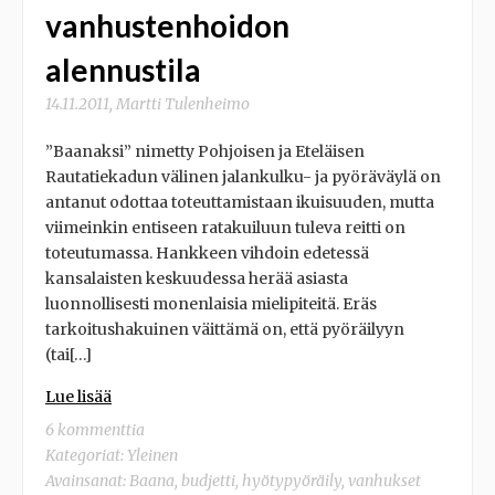
vanhustenhoidon
alennustila
14.11.2011
,
Martti Tulenheimo
”Baanaksi” nimetty Pohjoisen ja Eteläisen
Rautatiekadun välinen jalankulku- ja pyöräväylä on
antanut odottaa toteuttamistaan ikuisuuden, mutta
viimeinkin entiseen ratakuiluun tuleva reitti on
toteutumassa. Hankkeen vihdoin edetessä
kansalaisten keskuudessa herää asiasta
luonnollisesti monenlaisia mielipiteitä. Eräs
tarkoitushakuinen väittämä on, että pyöräilyyn
(tai[…]
Lue lisää
6 kommenttia
Kategoriat:
Yleinen
Avainsanat:
Baana
,
budjetti
,
hyötypyöräily
,
vanhukset