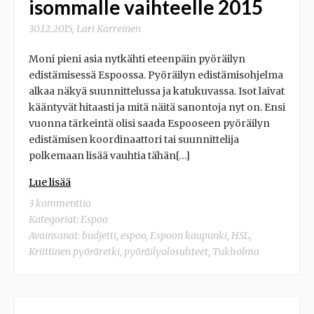
isommalle vaihteelle 2015
30.12.2015
,
Lari Karreinen
Moni pieni asia nytkähti eteenpäin pyöräilyn
edistämisessä Espoossa. Pyöräilyn edistämisohjelma
alkaa näkyä suunnittelussa ja katukuvassa. Isot laivat
kääntyvät hitaasti ja mitä näitä sanontoja nyt on. Ensi
vuonna tärkeintä olisi saada Espooseen pyöräilyn
edistämisen koordinaattori tai suunnittelija
polkemaan lisää vauhtia tähän[…]
Lue lisää
3 kommenttia
Kategoriat:
Espoo
Avainsanat:
budjetti
,
espoo
,
Espoon kaupunki
,
HSL
,
Kriittinen pyöräretki
,
pyöräilyolosuhteet
,
Tukholma