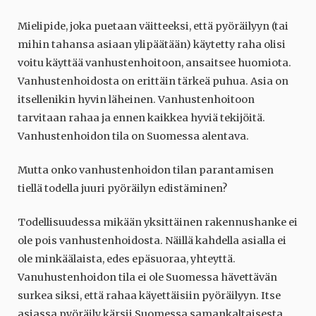
Mielipide, joka puetaan väitteeksi, että pyöräilyyn (tai
mihin tahansa asiaan ylipäätään) käytetty raha olisi
voitu käyttää vanhustenhoitoon, ansaitsee huomiota.
Vanhustenhoidosta on erittäin tärkeä puhua. Asia on
itsellenikin hyvin läheinen. Vanhustenhoitoon
tarvitaan rahaa ja ennen kaikkea hyviä tekijöitä.
Vanhustenhoidon tila on Suomessa alentava.
Mutta onko vanhustenhoidon tilan parantamisen
tiellä todella juuri pyöräilyn edistäminen?
Todellisuudessa mikään yksittäinen rakennushanke ei
ole pois vanhustenhoidosta. Näillä kahdella asialla ei
ole minkäälaista, edes epäsuoraa, yhteyttä.
Vanuhustenhoidon tila ei ole Suomessa hävettävän
surkea siksi, että rahaa käyettäisiin pyöräilyyn. Itse
asiassa pyöräily kärsii Suomessa samankaltaisesta