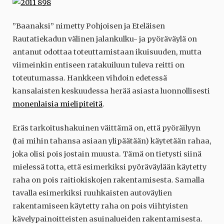
”Baanaksi” nimetty Pohjoisen ja Eteläisen
Rautatiekadun välinen jalankulku- ja pyöräväylä on
antanut odottaa toteuttamistaan ikuisuuden, mutta
viimeinkin entiseen ratakuiluun tuleva reitti on
toteutumassa. Hankkeen vihdoin edetessä
kansalaisten keskuudessa herää asiasta luonnollisesti
monenlaisia mielipiteitä
.
Eräs tarkoitushakuinen väittämä on, että pyöräilyyn
(tai mihin tahansa asiaan ylipäätään) käytetään rahaa,
joka olisi pois jostain muusta. Tämä on tietysti siinä
mielessä totta, että esimerkiksi pyöräväylään käytetty
raha on pois raitiokiskojen rakentamisesta. Samalla
tavalla esimerkiksi ruuhkaisten autoväylien
rakentamiseen käytetty raha on pois viihtyisten
kävelypainoitteisten asuinalueiden rakentamisesta.