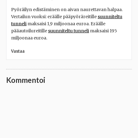
Pyöräilyn edistäminen on aivan naurettavan halpaa.
Vertailun vuoksi: eräälle pääpyöräreitille
suunniteltu
tunneli
maksaisi 1,9 miljoonaa euroa. Eräälle
pääautoilureitille
suunniteltu tunneli
maksaisi 195
miljoonaa euroa.
Vastaa
Kommentoi