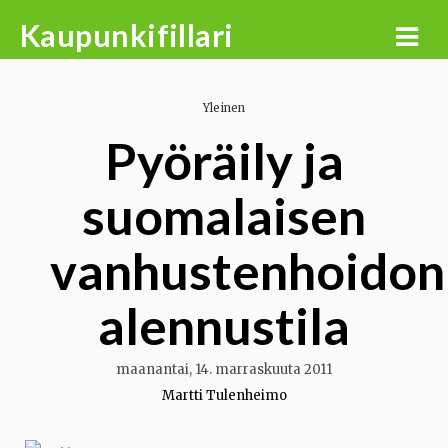
Skip
Kaupunkifillari
to
content
Yleinen
Pyöräily ja
suomalaisen
vanhustenhoidon
alennustila
maanantai, 14. marraskuuta 2011
Martti Tulenheimo