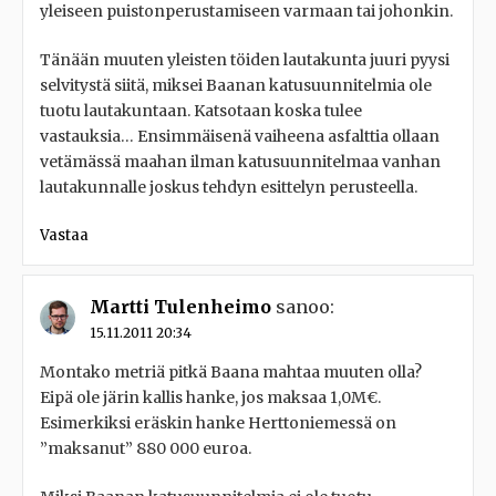
yleiseen puistonperustamiseen varmaan tai johonkin.
Tänään muuten yleisten töiden lautakunta juuri pyysi
selvitystä siitä, miksei Baanan katusuunnitelmia ole
tuotu lautakuntaan. Katsotaan koska tulee
vastauksia… Ensimmäisenä vaiheena asfalttia ollaan
vetämässä maahan ilman katusuunnitelmaa vanhan
lautakunnalle joskus tehdyn esittelyn perusteella.
Vastaa
Martti Tulenheimo
sanoo:
15.11.2011 20:34
Montako metriä pitkä Baana mahtaa muuten olla?
Eipä ole järin kallis hanke, jos maksaa 1,0M€.
Esimerkiksi eräskin hanke Herttoniemessä on
”maksanut” 880 000 euroa.