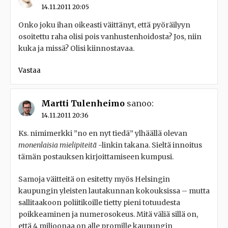
14.11.2011 20:05
Onko joku ihan oikeasti väittänyt, että pyöräilyyn
osoitettu raha olisi pois vanhustenhoidosta? Jos, niin
kuka ja missä? Olisi kiinnostavaa.
Vastaa
Martti Tulenheimo
sanoo:
14.11.2011 20:36
Ks. nimimerkki ”no en nyt tiedä” ylhäällä olevan
monenlaisia mielipiteitä
-linkin takana. Sieltä innoitus
tämän postauksen kirjoittamiseen kumpusi.
Samoja väitteitä on esitetty myös Helsingin
kaupungin yleisten lautakunnan kokouksissa – mutta
sallitaakoon poliitikoille tietty pieni totuudesta
poikkeaminen ja numerosokeus. Mitä väliä sillä on,
että 4 miljoonaa on alle promille kaupungin