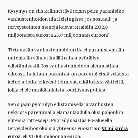
Kysymys on siis käännettävä toisin päin: paranisiko
vanhustenhoidon tila Helsingissä, jos sosiaali- ja
terveystoimen menoja kasvatettaisiin 2332,8
miljoonasta eurosta 2337 miljoonaan euroon?
Tietenkään vanhustenhoidon tila ei paranisi yhtään
mitenkään vähentämällä rahaa pyöräilyn
edistämisestä. Jos vanhustenhoidon alennustilaa
oikeasti halutaan parantaa, on parempi etsiä sellaisia
keinoja, jotka oikeasti toimivat, eikä keksiä väitteitä,
joilla ei ole minkäänlaista todellisuuspohjaa.
Sen sijaan pyöräilyn edistämisellä ja vanhusten
nykyistä paremmalla elämänlaadulla olisi paljonkin
yhteisiä intressejä. Pyöräily säästää EU-alueella
terveydenhoitokuluja yhteensä vuosittain
91 miljardia
euroa
, eli 91 000 miljoonaa euroa.