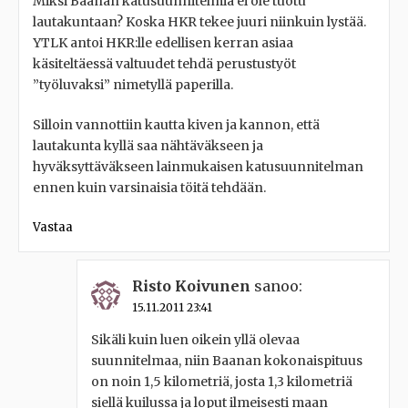
Miksi Baanan katusuunnitelmia ei ole tuotu
lautakuntaan? Koska HKR tekee juuri niinkuin lystää.
YTLK antoi HKR:lle edellisen kerran asiaa
käsiteltäessä valtuudet tehdä perustustyöt
”työluvaksi” nimetyllä paperilla.
Silloin vannottiin kautta kiven ja kannon, että
lautakunta kyllä saa nähtäväkseen ja
hyväksyttäväkseen lainmukaisen katusuunnitelman
ennen kuin varsinaisia töitä tehdään.
Vastaa
Risto Koivunen
sanoo:
15.11.2011 23:41
Sikäli kuin luen oikein yllä olevaa
suunnitelmaa, niin Baanan kokonaispituus
on noin 1,5 kilometriä, josta 1,3 kilometriä
siellä kuilussa ja loput ilmeisesti maan