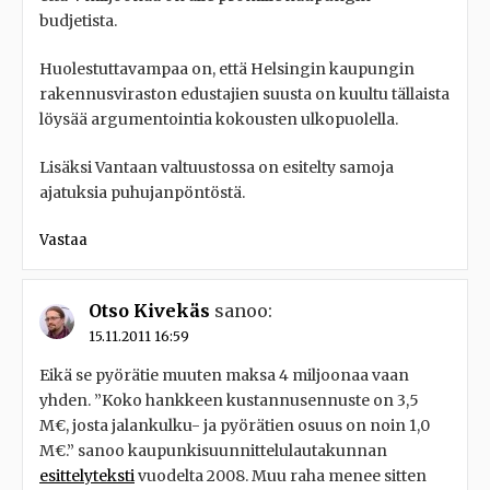
budjetista.
Huolestuttavampaa on, että Helsingin kaupungin
rakennusviraston edustajien suusta on kuultu tällaista
löysää argumentointia kokousten ulkopuolella.
Lisäksi Vantaan valtuustossa on esitelty samoja
ajatuksia puhujanpöntöstä.
Vastaa
Otso Kivekäs
sanoo:
15.11.2011 16:59
Eikä se pyörätie muuten maksa 4 miljoonaa vaan
yhden. ”Koko hankkeen kustannusennuste on 3,5
M€, josta jalankulku- ja pyörätien osuus on noin 1,0
M€.” sanoo kaupunkisuunnittelulautakunnan
esittelyteksti
vuodelta 2008. Muu raha menee sitten