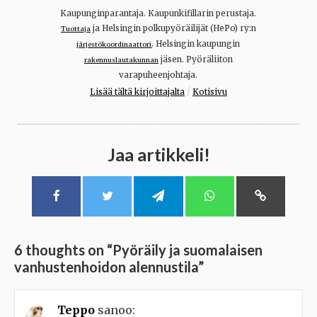
Kaupunginparantaja. Kaupunkifillarin perustaja.
ja Helsingin polkupyöräilijät (HePo) ry:n
Tuottaja
. Helsingin kaupungin
järjestökoordinaattori
jäsen. Pyöräliiton
rakennuslautakunnan
varapuheenjohtaja.
/
Lisää tältä kirjoittajalta
Kotisivu
Jaa artikkeli!
6 thoughts on “
Pyöräily ja suomalaisen
vanhustenhoidon alennustila
”
Teppo
sanoo: