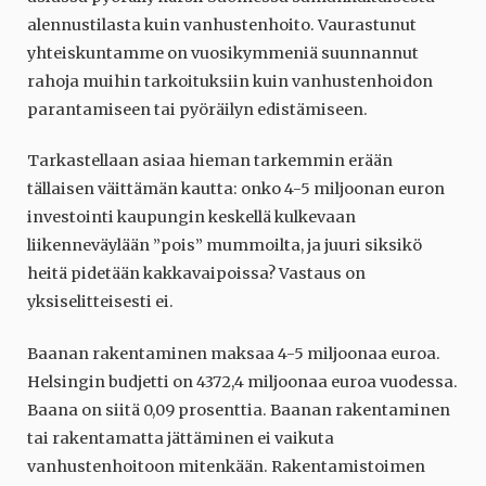
alennustilasta kuin vanhustenhoito. Vaurastunut
yhteiskuntamme on vuosikymmeniä suunnannut
rahoja muihin tarkoituksiin kuin vanhustenhoidon
parantamiseen tai pyöräilyn edistämiseen.
Tarkastellaan asiaa hieman tarkemmin erään
tällaisen väittämän kautta: onko 4-5 miljoonan euron
investointi kaupungin keskellä kulkevaan
liikenneväylään ”pois” mummoilta, ja juuri siksikö
heitä pidetään kakkavaipoissa? Vastaus on
yksiselitteisesti ei.
Baanan rakentaminen maksaa 4-5 miljoonaa euroa.
Helsingin budjetti on 4372,4 miljoonaa euroa vuodessa.
Baana on siitä 0,09 prosenttia. Baanan rakentaminen
tai rakentamatta jättäminen ei vaikuta
vanhustenhoitoon mitenkään. Rakentamistoimen