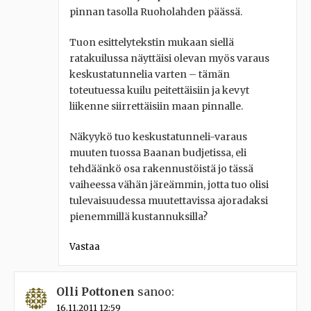
pinnan tasolla Ruoholahden päässä.
Tuon esittelytekstin mukaan siellä
ratakuilussa näyttäisi olevan myös varaus
keskustatunnelia varten – tämän
toteutuessa kuilu peitettäisiin ja kevyt
liikenne siirrettäisiin maan pinnalle.
Näkyykö tuo keskustatunneli-varaus
muuten tuossa Baanan budjetissa, eli
tehdäänkö osa rakennustöistä jo tässä
vaiheessa vähän järeämmin, jotta tuo olisi
tulevaisuudessa muutettavissa ajoradaksi
pienemmillä kustannuksilla?
Vastaa
Olli Pottonen
sanoo:
16.11.2011 12:59