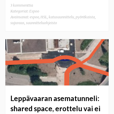
3 kommenttia
Kategoriat:
Espoo
Avainsanat:
espoo
,
HSL
,
katusuunnittelu
,
pyöräkaista
,
sujuvuus
,
suunnitteluohjeisto
Leppävaaran asematunneli:
shared space, erottelu vai ei