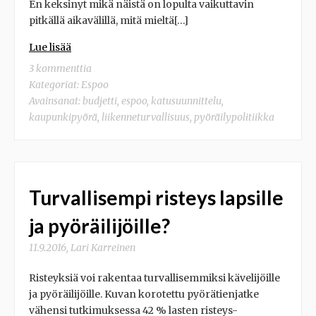
En keksinyt mikä näistä on lopulta vaikuttavin
pitkällä aikavälillä, mitä mieltä[…]
Lue lisää
3 kommenttia
Kategoriat:
Espoo
Avainsanat:
budjetti
,
espoo
,
katusuunnittelu
,
kaupunkipyörä
,
liikenneturvallisuus
,
pyöräilypolitiikka
Turvallisempi risteys lapsille
ja pyöräilijöille?
11.9.2016
,
Lari Karreinen
Risteyksiä voi rakentaa turvallisemmiksi kävelijöille
ja pyöräilijöille. Kuvan korotettu pyörätienjatke
vähensi tutkimuksessa 42 % lasten risteys-