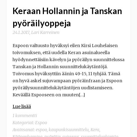
Keraan Hollannin ja Tanskan
pyöräilyoppeja
24.1.2017
,
Lari Karreinen
Espoon valtuusto hyväksyi eilen Kirsi Louhelaisen
toivomuksen, että uudella Keran asuinalueella
hyödynnettäisiin kävelyn ja pyöräilyn suunnittelussa
Tanskan ja Hollannin suunnittelukäytäntöjä.
Toivomus hyväksyttiin äänin 49-15, 11 tyhjää. Tämä
on hyvä askel sujuvampaan pyöräinfraan ja Espoon
pyöräilysuunnittelukäytäntöjen uudistamiseen.
Keväällä Espooseen on muuten[…]
Lue lisää
1 kommentti
Kategoriat:
Espoo
Avainsanat:
espoo
,
kaupunkisuunnittelu
,
Kera
,
Kööpenhamina
,
pyörätie
,
sujuvuus
,
suunnitteluohjeisto
,