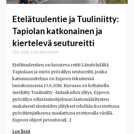
Etelätuulentie ja Tuuliniitty:
Tapiolan katkonainen ja
kiertelevä seutureitti
12.6.2016
,
Lari Karreinen
Etelätuulentien on luonteva reitti Länsiväylältä
Tapiolaan ja myös pyöräilyn seutureitti, jonka
katusuunnitelma on Espoon teknisessä
lautakunnassa 15.6.2016. Kuvassa on keltaisella
merkitty Tuuliniitty -hidaskadun ylitys. Espoon
pyöräilyn edistämisohjelman laatumääritysten
mukaisesti sivuteiden ylitykset tehdään korotettuna
pyörätienjatkeena maalattuna erottuvalla värillä.
Espoon ohjeet perustuvat[…]
Lue lisää