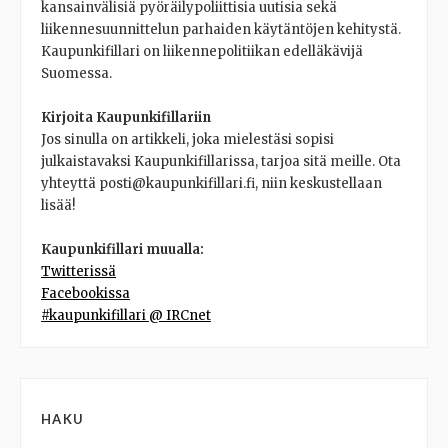
kansainvälisiä pyöräilypoliittisia uutisia sekä
liikennesuunnittelun parhaiden käytäntöjen kehitystä.
Kaupunkifillari on liikennepolitiikan edelläkävijä
Suomessa.
Kirjoita Kaupunkifillariin
Jos sinulla on artikkeli, joka mielestäsi sopisi
julkaistavaksi Kaupunkifillarissa, tarjoa sitä meille. Ota
yhteyttä posti@kaupunkifillari.fi, niin keskustellaan
lisää!
Kaupunkifillari muualla:
Twitterissä
Facebookissa
#kaupunkifillari @ IRCnet
HAKU