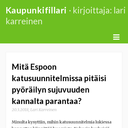
Skip
Kaupunkifillari
· kirjoittaja:
lari
to
karreinen
content
Mitä Espoon
katusuunnitelmissa pitäisi
pyöräilyn sujuvuuden
kannalta parantaa?
20.3.2018
,
Lari Karreinen
Minulta kysyttiin, mihin katusuunnitelmia lukiessa