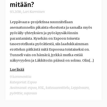
mitään?
9.5.2016
,
Lari Karreinen
Leppävaara-projektissa suunnitellaan
asematunnelin pikaista ehostusta ja samalla myös
pyöräily-yhteyksien ja pyöräpysäköinnin
parantamista. Kysehän on Espoon toisesta
tasoerotellusta pyörätiestä, siis laadukkaimman
erottelun pätkästä mitä Espoossa toistaiseksi on.
Tunneli vain on hämärä, jyrkkä mutka estää
näkyvyyden ja Läkkitorin päässä on solmu. Olin[…]
Lue lisää
9 kommenttia
Kategoriat:
Espoo
Avainsanat:
espoo
,
HSL
,
katusuunnittelu
,
Leppävaara
,
pyörätie
,
sujuvuus