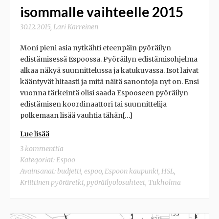
isommalle vaihteelle 2015
30.12.2015
,
Lari Karreinen
Moni pieni asia nytkähti eteenpäin pyöräilyn
edistämisessä Espoossa. Pyöräilyn edistämisohjelma
alkaa näkyä suunnittelussa ja katukuvassa. Isot laivat
kääntyvät hitaasti ja mitä näitä sanontoja nyt on. Ensi
vuonna tärkeintä olisi saada Espooseen pyöräilyn
edistämisen koordinaattori tai suunnittelija
polkemaan lisää vauhtia tähän[…]
Lue lisää
3 kommenttia
Kategoriat:
Espoo
Avainsanat:
budjetti
,
espoo
,
Espoon kaupunki
,
HSL
,
Kriittinen pyöräretki
,
pyöräilyolosuhteet
,
Tukholma