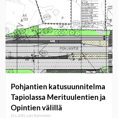
Pohjantien katusuunnitelma
Tapiolassa Merituulentien ja
Opintien välillä
11.4.2015
,
Lari Karreinen