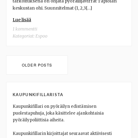
tarkoituksena on ohjata pyöräilijävirrat Tapiolan
keskustan ohi. Suunnitelmat (1, 2,3[…]
Lue lisää
1 kommentti
Kategoriat:
Espoo
Posts
OLDER POSTS
navigation
KAUPUNKIFILLARISTA
Kaupunkifillari on pyöräilyn edistämisen
puolestapuhuja, joka käsittelee ajankohtaisia
pyöräilypoliittisia aiheita.
Kaupunkifillarin kirjoittajat seuraavat aktiivisesti