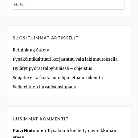
Haku:
SUOSITUIMMAT ARTIKKELIT
Rethinking Safety
Pysäköintikulttuuri korjaantuu vain lakimuutoksella
Hylätyt pyörät taloyhtiöissä – ohjeistus
Suojatie ei tarkoita autoilijan etuajo-oikeutta
Valheellinen turvallisuuslupaus
UUSIMMAT KOMMENTIT
Päivi Hintsanen
:
Pysäköinti kielletty näyteikkunan
eteen