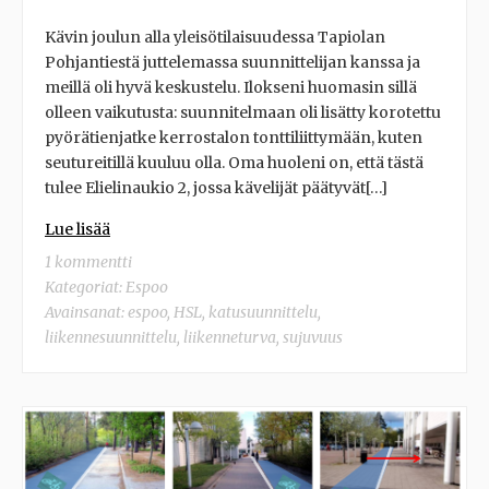
Kävin joulun alla yleisötilaisuudessa Tapiolan
Pohjantiestä juttelemassa suunnittelijan kanssa ja
meillä oli hyvä keskustelu. Ilokseni huomasin sillä
olleen vaikutusta: suunnitelmaan oli lisätty korotettu
pyörätienjatke kerrostalon tonttiliittymään, kuten
seutureitillä kuuluu olla. Oma huoleni on, että tästä
tulee Elielinaukio 2, jossa kävelijät päätyvät[…]
Lue lisää
1 kommentti
Kategoriat:
Espoo
Avainsanat:
espoo
,
HSL
,
katusuunnittelu
,
liikennesuunnittelu
,
liikenneturva
,
sujuvuus