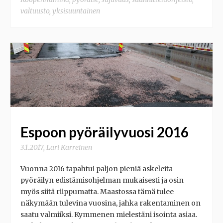
valtuusto
,
yksisuuntainen
Espoon pyöräilyvuosi 2016
3.1.2017
,
Lari Karreinen
Vuonna 2016 tapahtui paljon pieniä askeleita
pyöräilyn edistämisohjelman mukaisesti ja osin
myös siitä riippumatta. Maastossa tämä tulee
näkymään tulevina vuosina, jahka rakentaminen on
saatu valmiiksi. Kymmenen mielestäni isointa asiaa.