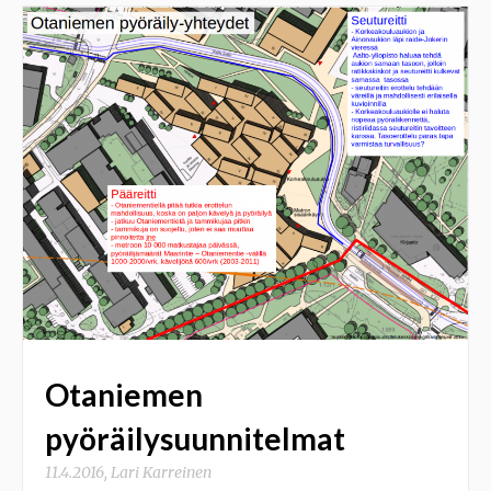
Otaniemen
pyöräilysuunnitelmat
11.4.2016
,
Lari Karreinen