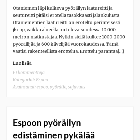
Otaniemen läpi kulkeva pyöräilyn laatureitti ja
seutureitti pitäisi erotella tasokkaasti jalankulusta.
Otaniementien laatureitti on eroteltu perinteisesti
jk+pp, vaikka alueella on tulevaisuudessa 10 000
metron matkustajaa. Nytkin siellä kulkee 1000-2000
pyöräilijää ja 600 kävelijää vuorokaudessa. Tämä
vaatisi rakenteellista erottelua. Erottelu parantaa[…]
Lue lisää
Ei kommentteja
Kategoriat:
Espoo
Avainsanat:
espoo
,
pyörätie
,
sujuvuus
Espoon pyöräilyn
edistäminen pykälää