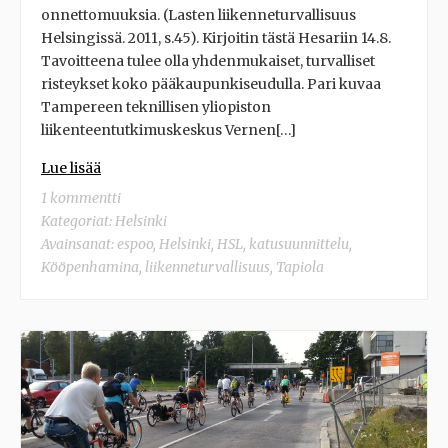
onnettomuuksia. (Lasten liikenneturvallisuus
Helsingissä. 2011, s.45). Kirjoitin tästä Hesariin 14.8.
Tavoitteena tulee olla yhdenmukaiset, turvalliset
risteykset koko pääkaupunkiseudulla. Pari kuvaa
Tampereen teknillisen yliopiston
liikenteentutkimuskeskus Vernen[…]
Lue lisää
1 kommentti
Kategoriat:
Helsinki
Avainsanat:
espoo
,
Helsinki
,
HSL
,
katusuunnittelu
,
Kööpenhamina
,
liikenneturvallisuus
,
Tapiola