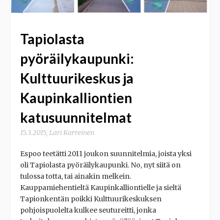
Tapiolasta
pyöräilykaupunki:
Kulttuurikeskus ja
Kaupinkalliontien
katusuunnitelmat
15.3.2015
,
Lari Karreinen
Espoo teetätti 2011 joukon suunnitelmia, joista yksi
oli Tapiolasta pyöräilykaupunki. No, nyt siitä on
tulossa totta, tai ainakin melkein.
Kauppamiehentieltä Kaupinkalliontielle ja sieltä
Tapionkentän poikki Kulttuurikeskuksen
pohjoispuolelta kulkee seutureitti, jonka