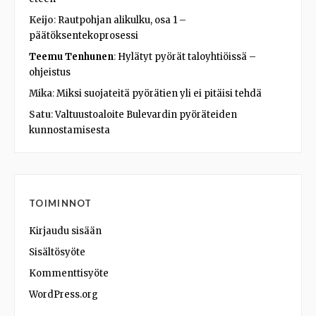
Keijo
:
Rautpohjan alikulku, osa 1 –
päätöksentekoprosessi
Teemu Tenhunen
:
Hylätyt pyörät taloyhtiöissä –
ohjeistus
Mika
:
Miksi suojateitä pyörätien yli ei pitäisi tehdä
Satu
:
Valtuustoaloite Bulevardin pyöräteiden
kunnostamisesta
TOIMINNOT
Kirjaudu sisään
Sisältösyöte
Kommenttisyöte
WordPress.org