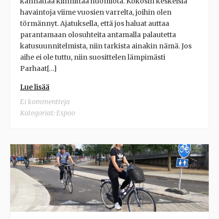
kannattaa kiinnittää huomiota. Kokosin keskeisiä
havaintoja viime vuosien varrelta, joihin olen
törmännyt. Ajatuksella, että jos haluat auttaa
parantamaan olosuhteita antamalla palautetta
katusuunnitelmista, niin tarkista ainakin nämä. Jos
aihe ei ole tuttu, niin suosittelen lämpimästi
Parhaat[…]
Lue lisää
Ei kommentteja
Kategoriat:
Espoo