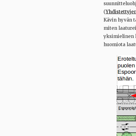
suunnitteluohj
(
Yhdistettyjen
Kävin hyvän t
miten laaturei
yksimielinen l
huomiota laat