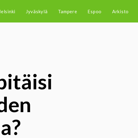
elsinki
Jyväskylä
Tampere
Espoo
Arkisto
itäisi
uden
aa?