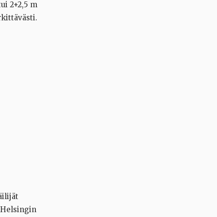
tui 2+2,5 m
kittävästi.
ilijät
 Helsingin