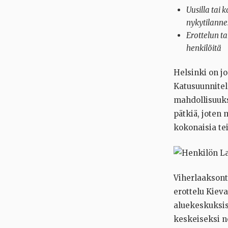
Uusilla tai 
nykytilanne
Erottelun ta
henkilöitä
Helsinki on jo
Katusuunnitel
mahdollisuuks
pätkiä, joten
kokonaisia tei
Viherlaaksont
erottelu Kieva
aluekeskuksist
keskeiseksi n