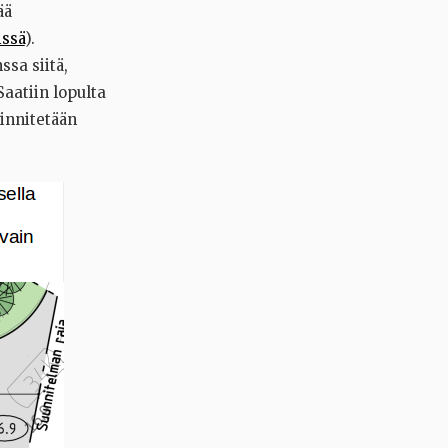
ää
issä
).
sa siitä,
Saatiin lopulta
iinnitetään