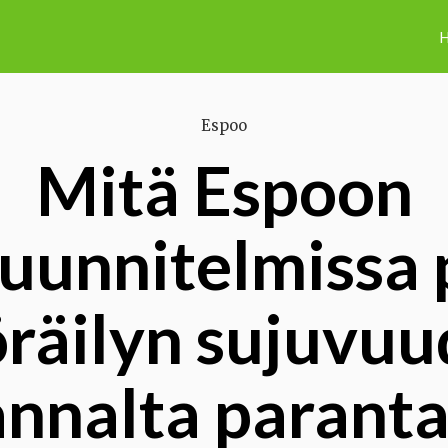
H
Espoo
Mitä Espoon
uunnitelmissa p
räilyn sujuvu
nnalta parant