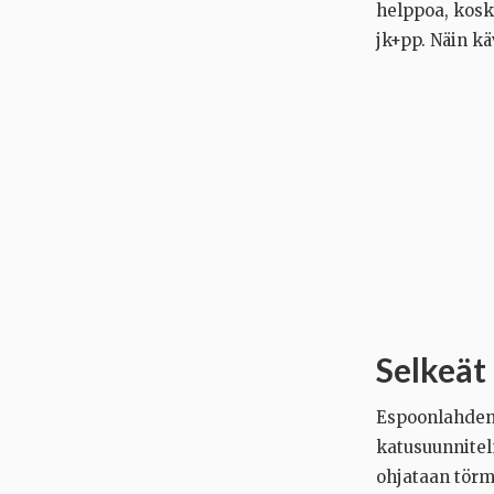
helppoa, koska
jk+pp. Näin kä
Selkeät 
Espoonlahdent
katusuunnitelm
ohjataan törmä