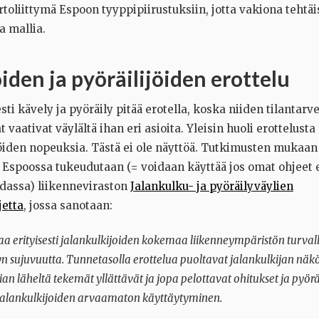
oliittymä Espoon tyyppipiirustuksiin, jotta vakiona tehtäis
a mallia.
iden ja pyöräilijöiden erottelu
ti kävely ja pyöräily pitää erotella, koska niiden tilantarv
 vaativat väylältä ihan eri asioita. Yleisin huoli erottelusta 
jöiden nopeuksia. Tästä ei ole näyttöä. Tutkimusten mukaan 
. Espoossa tukeudutaan (= voidaan käyttää jos omat ohjeet e
idassa) liikenneviraston
Jalankulku- ja pyöräilyväylien
jetta
, jossa sanotaan:
aa erityisesti jalankulkijoiden kokemaa liikenneympäristön turvall
yn sujuvuutta. Tunnetasolla erottelua puoltavat jalankulkijan nä
iian läheltä tekemät yllättävät ja jopa pelottavat ohitukset ja pyörä
alankulkijoiden arvaamaton käyttäytyminen.