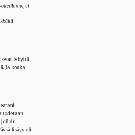
oitetilanne, ei
äkkäitä
 ovat lyhyitä
ä. Ja koska
sestani
sa todetaan
jolloin
ässä lisäys oli