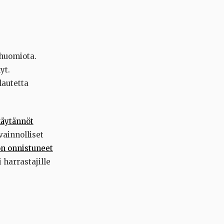
 huomiota.
yt.
lautetta
käytännöt
vainnolliset
n onnistuneet
 harrastajille