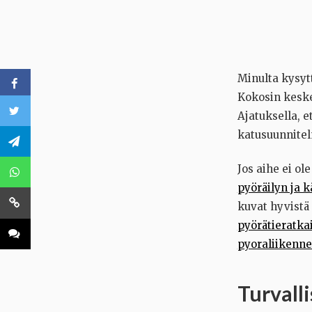
Minulta kysyt
Kokosin keske
Ajatuksella, e
katusuunnitel
Jos aihe ei ol
pyöräilyn ja 
kuvat hyvistä 
pyörätieratka
pyoraliikenne.
Turvall