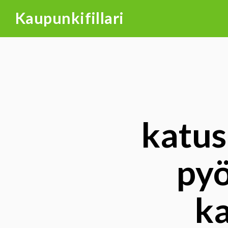
Skip
Kaupunkifillari
to
content
katus
pyö
ka