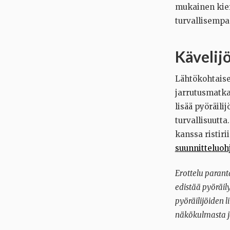
mukainen kiert
turvallisempa
Kävelijö
Lähtökohtaises
jarrutusmatkat
lisää pyöräili
turvallisuutta
kanssa ristiri
suunnitteluoh
Erottelu parant
edistää pyöräil
pyöräilijöiden l
näkökulmasta j