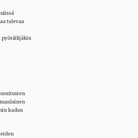
niissä
aa tulevaa
 pyöräilijäkin
suositusten
samanlainen
énin kadun
jeiden