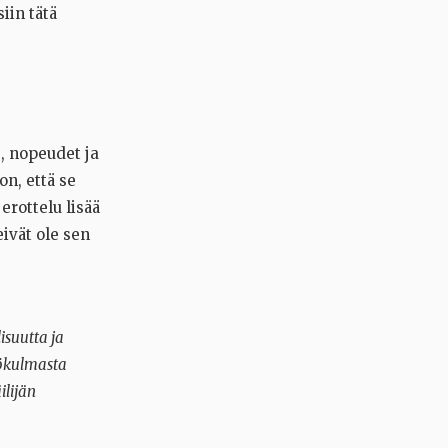
iin tätä
e, nopeudet ja
on, että se
erottelu lisää
ivät ole sen
isuutta ja
kökulmasta
ilijän