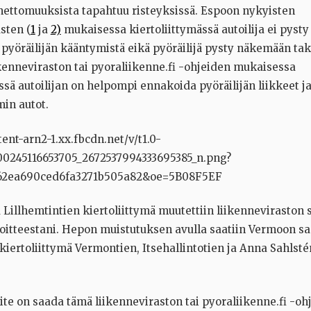
nettomuuksista tapahtuu risteyksissä. Espoon nykyisten
sten (
1
ja
2)
mukaisessa kiertoliittymässä autoilija ei pysty 
yöräilijän kääntymistä eikä pyöräilijä pysty näkemään tak
ikenneviraston tai pyoraliikenne.fi -ohjeiden mukaisessa
ssä a
utoilijan on helpompi ennakoida pyöräilijän liikkeet ja
in autot.
 Lillhemtintien kiertoliittymä muutettiin liikenneviraston 
oitteestani. Hepon muistutuksen avulla saatiin Vermoon 
 kiertoliittymä Vermontien, Itsehallintotien ja Anna Sahlst
ite on saada tämä liikenneviraston tai pyoraliikenne.fi -oh