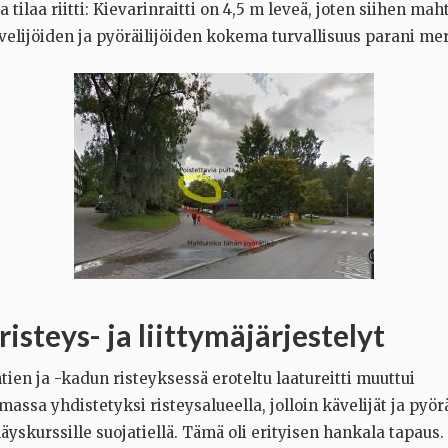
 tilaa riitti: Kievarinraitti on 4,5 m leveä, joten siihen mah
velijöiden ja pyöräilijöiden kokema turvallisuus parani mer
risteys- ja liittymäjärjestelyt
ien ja -kadun risteyksessä eroteltu laatureitti muuttui
assa yhdistetyksi risteysalueella, jolloin kävelijät ja pyörä
yskurssille suojatiellä. Tämä oli erityisen hankala tapaus.