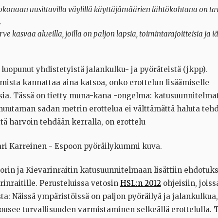
kokonaan uusittavilla väylillä käyttäjämäärien lähtökohtana on tav
.
rve kasvaa alueilla, joilla on paljon lapsia, toimintarajoitteisia ja i
 luopunut yhdistetyistä jalankulku- ja pyöräteistä (jkpp).
mista kannattaa aina katsoa, onko erottelun lisäämiselle
ia. Tässä on tietty muna-kana -ongelma: katusuunnitelmat
 muutaman sadan metrin erottelua ei välttämättä haluta tehd
tä harvoin tehdään kerralla, on erottelu
orin ja Kievarinraitin katusuunnitelmaan lisättiin ehdotuk
rinraitille. Perusteluissa vetosin
HSL:n 2012
ohjeisiin, jois
a: Näissä ympäristöissä on paljon pyöräilyä ja jalankulkua, 
ousee turvallisuuden varmistaminen selkeällä erottelulla.
T