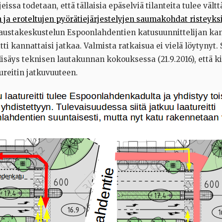
eissa todetaan, että tällaisia epäselviä tilanteita tulee vältt
 ja eroteltujen pyörätiejärjestelyjen saumakohdat risteyks
austakeskustelun Espoonlahdentien katusuunnittelijan kans
tti kannattaisi jatkaa. Valmista ratkaisua ei vielä löytynyt. 
isäys teknisen lautakunnan kokouksessa (21.9.2016), että k
ureitin jatkuvuuteen.