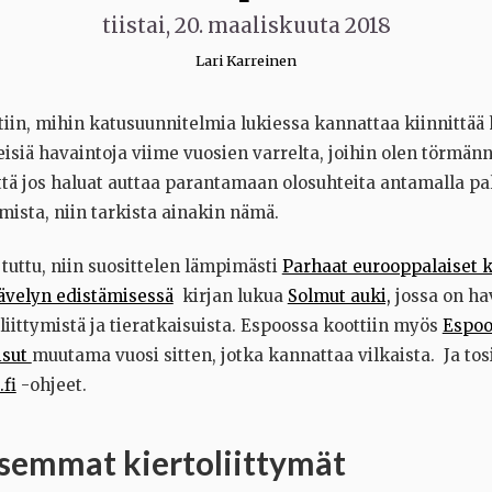
tiistai, 20. maaliskuuta 2018
Lari Karreinen
tiin, mihin katusuunnitelmia lukiessa kannattaa kiinnittää
isiä havaintoja viime vuosien varrelta, joihin olen törmänn
ttä jos haluat auttaa parantamaan olosuhteita antamalla pa
mista, niin tarkista ainakin nämä.
e tuttu, niin suosittelen lämpimästi
Parhaat eurooppalaiset 
kävelyn edistämisessä
kirjan lukua
Solmut auki,
jossa on ha
liittymistä ja tieratkaisuista. Espoossa koottiin myös
Espoo
isut
muutama vuosi sitten, jotka kannattaa vilkaista. Ja tosi
fi
-ohjeet.
isemmat kiertoliittymät