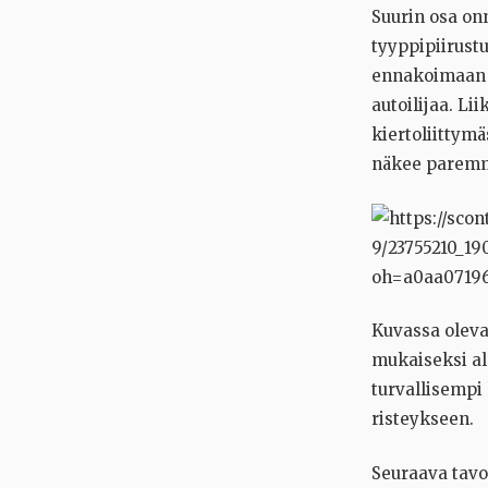
Suurin osa on
tyyppipiirustu
ennakoimaan p
autoilijaa. Li
kiertoliittymä
näkee paremm
Kuvassa oleva
mukaiseksi al
turvallisempi
risteykseen.
Seuraava tavo