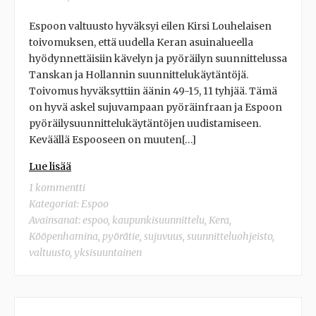
Espoon valtuusto hyväksyi eilen Kirsi Louhelaisen
toivomuksen, että uudella Keran asuinalueella
hyödynnettäisiin kävelyn ja pyöräilyn suunnittelussa
Tanskan ja Hollannin suunnittelukäytäntöjä.
Toivomus hyväksyttiin äänin 49-15, 11 tyhjää. Tämä
on hyvä askel sujuvampaan pyöräinfraan ja Espoon
pyöräilysuunnittelukäytäntöjen uudistamiseen.
Keväällä Espooseen on muuten[…]
Lue lisää
1 kommentti
Kategoriat:
Espoo
Avainsanat:
espoo
,
kaupunkisuunnittelu
,
Kera
,
Kööpenhamina
,
pyörätie
,
sujuvuus
,
suunnitteluohjeisto
,
valtuusto
,
yksisuuntainen