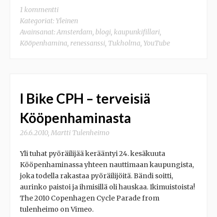
1 kommentti
Kategoriat:
Yleinen
Avainsanat:
Amsterdam
,
blogi
,
kaupunkifillari
,
Kööpenhamina
,
renessanssi
,
Tukholma
,
YouTube
I Bike CPH – terveisiä
Kööpenhaminasta
26.6.2010
,
Martti Tulenheimo
Yli tuhat pyöräilijää kerääntyi 24. kesäkuuta
Kööpenhaminassa yhteen nauttimaan kaupungista,
joka todella rakastaa pyöräilijöitä. Bändi soitti,
aurinko paistoi ja ihmisillä oli hauskaa. Ikimuistoista!
The 2010 Copenhagen Cycle Parade from
tulenheimo on Vimeo.