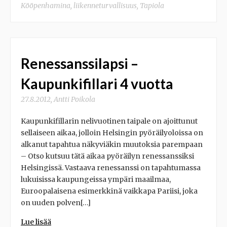
Kööpenhamina
,
liikenneturvallisuus
,
Tapiola
Renessanssilapsi –
Kaupunkifillari 4 vuotta
27.8.2012
,
Antti Poikola
Kaupunkifillarin nelivuotinen taipale on ajoittunut
sellaiseen aikaa, jolloin Helsingin pyöräilyoloissa on
alkanut tapahtua näkyviäkin muutoksia parempaan
– Otso kutsuu tätä aikaa pyöräilyn renessanssiksi
Helsingissä. Vastaava renessanssi on tapahtumassa
lukuisissa kaupungeissa ympäri maailmaa,
Euroopalaisena esimerkkinä vaikkapa Pariisi, joka
on uuden polven[…]
Lue lisää