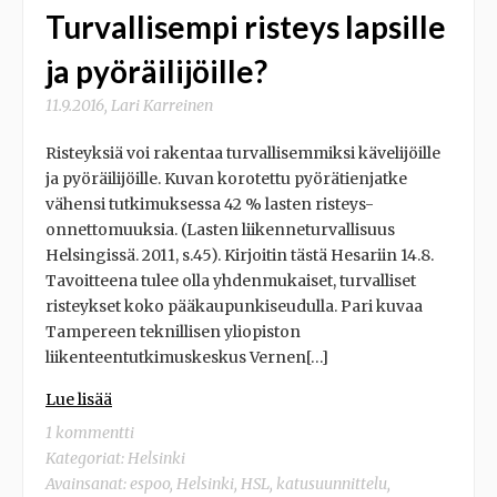
Turvallisempi risteys lapsille
ja pyöräilijöille?
11.9.2016
,
Lari Karreinen
Risteyksiä voi rakentaa turvallisemmiksi kävelijöille
ja pyöräilijöille. Kuvan korotettu pyörätienjatke
vähensi tutkimuksessa 42 % lasten risteys-
onnettomuuksia. (Lasten liikenneturvallisuus
Helsingissä. 2011, s.45). Kirjoitin tästä Hesariin 14.8.
Tavoitteena tulee olla yhdenmukaiset, turvalliset
risteykset koko pääkaupunkiseudulla. Pari kuvaa
Tampereen teknillisen yliopiston
liikenteentutkimuskeskus Vernen[…]
Lue lisää
1 kommentti
Kategoriat:
Helsinki
Avainsanat:
espoo
,
Helsinki
,
HSL
,
katusuunnittelu
,