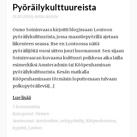
Pyöräilykulttuureista
18.10.2009
,
Arttu Arstila
Osmo Soininvaara kirjoitti blogissaan Lontoon
pyöräilykulttuurista, jossa maantiepyörillä ajetaan
liikenteen seassa. Itse en Lontoossa näitä
pyöräilijöitä vuosi sitten juuri huomannut. Sen sijaan
Soininvaaran kuvaama kulttuuri poikkeaa aika lailla
esimerkiksi Amsteradmin tai Kööpenhaminan
pyöräilykulttuurista. Kesän matkalla
Kööpenhaminaan törmäsin loputtomaan tulvaan
polkupyöräileviä[…]
Lue lisää
5 kommenttia
Kategoriat: Yleinen
Avainsanat:
Amsterdam
,
arkipyöräily
,
Kööpenhamina
,
kypärä
,
Lontoo