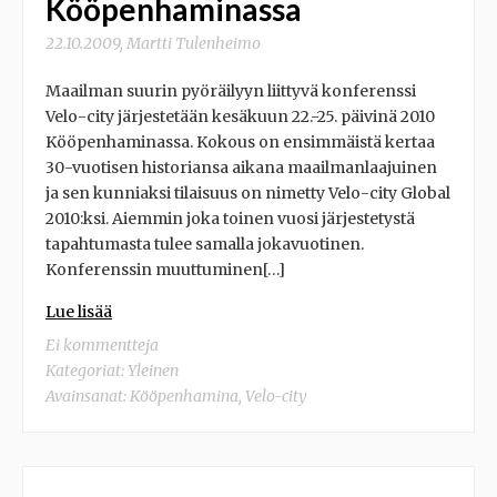
Kööpenhaminassa
22.10.2009
,
Martti Tulenheimo
Maailman suurin pyöräilyyn liittyvä konferenssi
Velo-city järjestetään kesäkuun 22.-25. päivinä 2010
Kööpenhaminassa. Kokous on ensimmäistä kertaa
30-vuotisen historiansa aikana maailmanlaajuinen
ja sen kunniaksi tilaisuus on nimetty Velo-city Global
2010:ksi. Aiemmin joka toinen vuosi järjestetystä
tapahtumasta tulee samalla jokavuotinen.
Konferenssin muuttuminen[…]
Lue lisää
Ei kommentteja
Kategoriat: Yleinen
Avainsanat:
Kööpenhamina
,
Velo-city