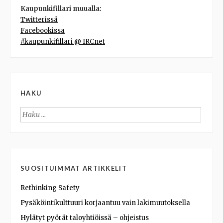
Kaupunkifillari muualla:
Twitterissä
Facebookissa
#kaupunkifillari @ IRCnet
HAKU
Haku:
SUOSITUIMMAT ARTIKKELIT
Rethinking Safety
Pysäköintikulttuuri korjaantuu vain lakimuutoksella
Hylätyt pyörät taloyhtiöissä – ohjeistus