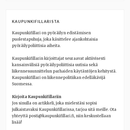
KAUPUNKIFILLARISTA
Kaupunkifillari on pyöräilyn edistämisen
puolestapuhuja, joka käsittelee ajankohtaisia
pyöräilypoliittisia aiheita.
Kaupunkifillarin kirjoittajat seuraavat aktiivisesti
kansainvälisiä pyöräilypoliittisia uutisia sekä
liikennesuunnittelun parhaiden käytäntöjen kehitystä.
Kaupunkifillari on liikennepolitiikan edelläkävijä
Suomessa.
Kirjoita Kaupunkifillariin
Jos sinulla on artikkeli, joka mielestäsi sopisi
julkaistavaksi Kaupunkifillarissa, tarjoa sitä meille. Ota
yhteyttä posti@kaupunkifillari.fi, niin keskustellaan
lisää!