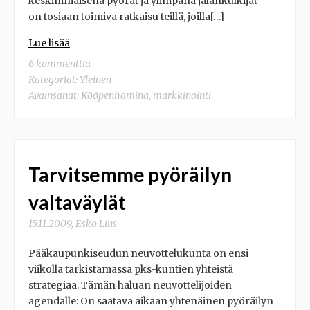
keskimmäisenä pyörät ja ylimpänä jalankulkijat –
on tosiaan toimiva ratkaisu teillä, joilla[…]
Lue lisää
6 kommenttia
Kategoriat: Yleinen
Avainsanat:
Kööpenhamina
,
markkinointi
Tarvitsemme pyöräilyn
valtaväylät
15.11.2009
,
Esko Lius
Pääkaupunkiseudun neuvottelukunta on ensi
viikolla tarkistamassa pks-kuntien yhteistä
strategiaa. Tämän haluan neuvottelijoiden
agendalle: On saatava aikaan yhtenäinen pyöräilyn