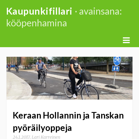
Skip
Kaupunkifillari
· avainsana:
to
kööpenhamina
content
Keraan Hollannin ja Tanskan
pyöräilyoppeja
24.1.2017
,
Lari Karreinen