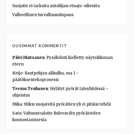
Suojatie ei tarkoita autoilijan etuajo-oikeutta
Valheellinen turvallisuuslupaus
UUSIMMAT KOMMENTIT
Päivi Hintsanen
:
Pysäköinti kielletty näyteikkunan
eteen
Keijo
:
Rautpohjan alikulku, osa 1 –
päätöksentekoprosessi
Teemu Tenhunen
:
Hylätyt pyörät taloyhtiöissä –
ohjeistus
Mika
:
Miksi suojateitä pyörätien yli ei pitäisi tehdä
Satu
:
Valtuustoaloite Bulevardin pyöräteiden
kunnostamisesta