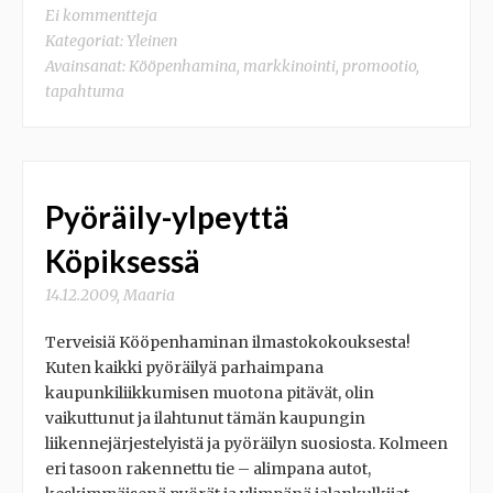
Ei kommentteja
Kategoriat:
Yleinen
Avainsanat:
Kööpenhamina
,
markkinointi
,
promootio
,
tapahtuma
Pyöräily-ylpeyttä
Köpiksessä
14.12.2009
,
Maaria
Terveisiä Kööpenhaminan ilmastokokouksesta!
Kuten kaikki pyöräilyä parhaimpana
kaupunkiliikkumisen muotona pitävät, olin
vaikuttunut ja ilahtunut tämän kaupungin
liikennejärjestelyistä ja pyöräilyn suosiosta. Kolmeen
eri tasoon rakennettu tie – alimpana autot,