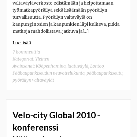
valtaväyläverkosto edistämään ja helpottamaan
työmatkapyöräilyä sekä lisäämään pyöräilyn
turvallisuutta. Pyöräilyn valtaväylä on
kaupunginosien ja kaupunkien läpi kulkeva, pitkiä
matkoja mahdollistava, jatkuva ja[…]
Lue lisää
7 kommenttia
Kategoriat:
Yleinen
Avainsanat:
Kööpenhamina
,
laatuväylä
,
Lontoo
,
Pääkaupunkiseudun neuvottelukunta
,
pääkaupunkiseutu
,
pyöräilyn valtaväylät
Velo-city Global 2010 -
konferenssi