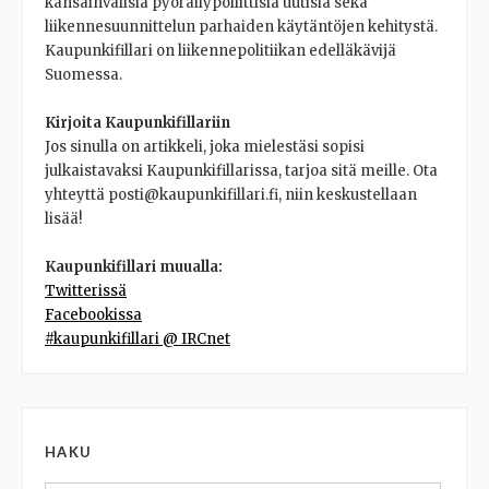
kansainvälisiä pyöräilypoliittisia uutisia sekä
liikennesuunnittelun parhaiden käytäntöjen kehitystä.
Kaupunkifillari on liikennepolitiikan edelläkävijä
Suomessa.
Kirjoita Kaupunkifillariin
Jos sinulla on artikkeli, joka mielestäsi sopisi
julkaistavaksi Kaupunkifillarissa, tarjoa sitä meille. Ota
yhteyttä posti@kaupunkifillari.fi, niin keskustellaan
lisää!
Kaupunkifillari muualla:
Twitterissä
Facebookissa
#kaupunkifillari @ IRCnet
HAKU