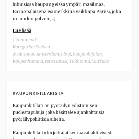
lukuisissa kaupungeissa ympäri maailmaa,
Euroopalaisena esimerkkinä vaikkapa Pariisi, joka
on uuden polven[…]
Lue lisää
1 kommentti
Kategoriat:
Yleinen
Avainsanat:
Amsterdam
,
blogi
,
kaupunkifillari
,
Kööpenhamina
,
renessanssi
,
Tukholma
,
YouTube
KAUPUNKIFILLARISTA
Kaupunkifillari on pyöräilyn edistämisen
puolestapuhuja, joka käsittelee ajankohtaisia
pyöräilypoliittisia aiheita.
Kaupunkifillarin kirjoittajat seuraavat aktiivisesti