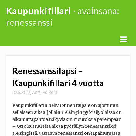
Skip
Kaupunkifillari
· avainsana:
to
renessanssi
content
Renessanssilapsi –
Kaupunkifillari 4 vuotta
27.8.2012
,
Antti Poikola
Kaupunkifillarin nelivuotinen taipale on ajoittunut
sellaiseen aikaa, jolloin Helsingin pyöräilyoloissa on
alkanut tapahtua näkyviäkin muutoksia parempaan
– Otso kutsuu tätä aikaa pyöräilyn renessanssiksi
Helsingissä. Vastaava renessanssi on tapahtumassa