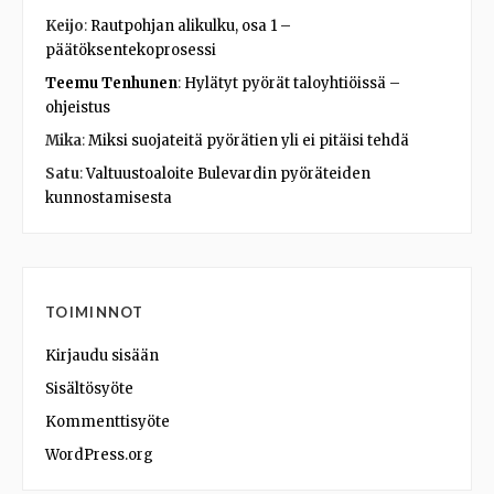
Keijo
:
Rautpohjan alikulku, osa 1 –
päätöksentekoprosessi
Teemu Tenhunen
:
Hylätyt pyörät taloyhtiöissä –
ohjeistus
Mika
:
Miksi suojateitä pyörätien yli ei pitäisi tehdä
Satu
:
Valtuustoaloite Bulevardin pyöräteiden
kunnostamisesta
TOIMINNOT
Kirjaudu sisään
Sisältösyöte
Kommenttisyöte
WordPress.org