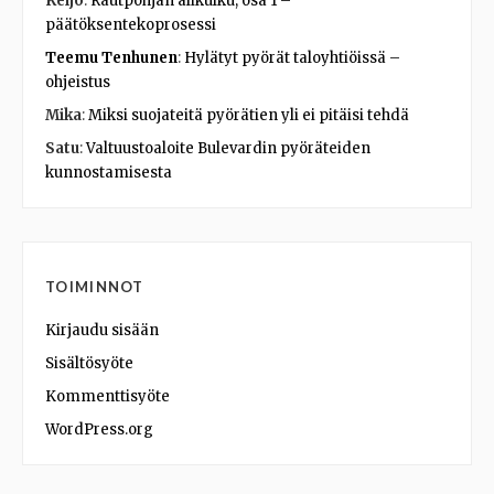
Keijo
:
Rautpohjan alikulku, osa 1 –
päätöksentekoprosessi
Teemu Tenhunen
:
Hylätyt pyörät taloyhtiöissä –
ohjeistus
Mika
:
Miksi suojateitä pyörätien yli ei pitäisi tehdä
Satu
:
Valtuustoaloite Bulevardin pyöräteiden
kunnostamisesta
TOIMINNOT
Kirjaudu sisään
Sisältösyöte
Kommenttisyöte
WordPress.org