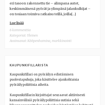
eri tasoon rakennettu tie – alimpana autot,
keskimmäisenä pyörät ja ylimpänä jalankulkijat –
on tosiaan toimiva ratkaisu teillä, joilla[…]
Lue lisää
6 kommenttia
Kategoriat: Yleinen
Avainsanat:
Kööpenhamina
,
markkinointi
KAUPUNKIFILLARISTA
Kaupunkifillari on pyöräilyn edistämisen
puolestapuhuja, joka käsittelee ajankohtaisia
pyöräilypoliittisia aiheita.
Kaupunkifillarin kirjoittajat seuraavat aktiivisesti
kansainvälisiä pyöräilypoliittisia uutisia sekä