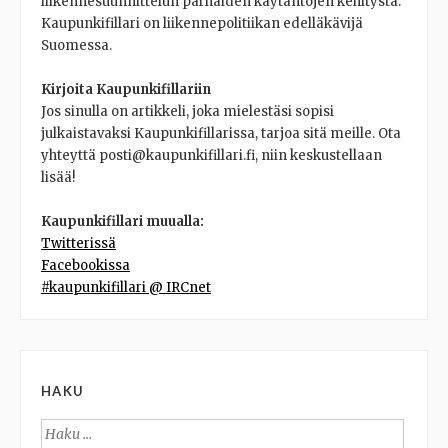
liikennesuunnittelun parhaiden käytäntöjen kehitystä.
Kaupunkifillari on liikennepolitiikan edelläkävijä
Suomessa.
Kirjoita Kaupunkifillariin
Jos sinulla on artikkeli, joka mielestäsi sopisi
julkaistavaksi Kaupunkifillarissa, tarjoa sitä meille. Ota
yhteyttä posti@kaupunkifillari.fi, niin keskustellaan
lisää!
Kaupunkifillari muualla:
Twitterissä
Facebookissa
#kaupunkifillari @ IRCnet
HAKU
Haku: