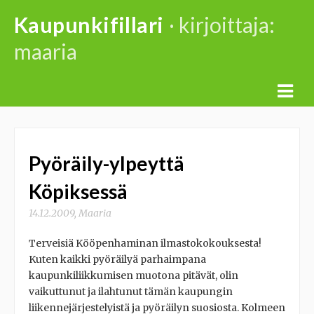
Skip
Kaupunkifillari
· kirjoittaja:
to
maaria
content
Pyöräily-ylpeyttä
Köpiksessä
14.12.2009
,
Maaria
Terveisiä Kööpenhaminan ilmastokokouksesta!
Kuten kaikki pyöräilyä parhaimpana
kaupunkiliikkumisen muotona pitävät, olin
vaikuttunut ja ilahtunut tämän kaupungin
liikennejärjestelyistä ja pyöräilyn suosiosta. Kolmeen