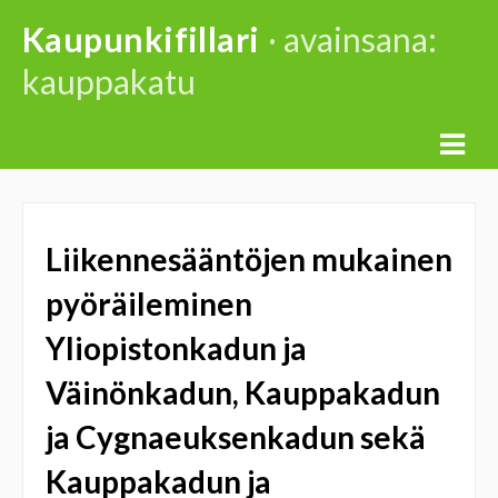
Skip
Kaupunkifillari
· avainsana:
to
kauppakatu
content
Liikennesääntöjen mukainen
pyöräileminen
Yliopistonkadun ja
Väinönkadun, Kauppakadun
ja Cygnaeuksenkadun sekä
Kauppakadun ja