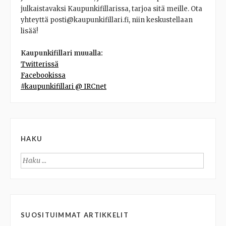
julkaistavaksi Kaupunkifillarissa, tarjoa sitä meille. Ota
yhteyttä posti@kaupunkifillari.fi, niin keskustellaan
lisää!
Kaupunkifillari muualla:
Twitterissä
Facebookissa
#kaupunkifillari @ IRCnet
HAKU
Haku:
SUOSITUIMMAT ARTIKKELIT