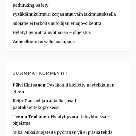
Rethinking Safety
Pysäköintikulttuuri korjaantuu vain lakimuutoksella
Suojatie ei tarkoita autoilijan etuajo-oikeutta
Hylätyt pyörät taloyhtiöissä – ohjeistus
Valheellinen turvallisuuslupaus
UUSIMMAT KOMMENTIT
Päivi Hintsanen
:
Pysäköinti kielletty näyteikkunan
eteen
Keijo
:
Rautpohjan alikulku, osa 1 –
päätöksentekoprosessi
Teemu Tenhunen
:
Hylätyt pyörät taloyhtiöissä –
ohjeistus
Mika
:
Miksi suojateitä pyörätien yli ei pitäisi tehdä