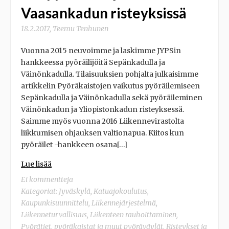
Vaasankadun risteyksissä
18.2.2017
,
Teemu Tenhunen
Vuonna 2015 neuvoimme ja laskimme JYPSin
hankkeessa pyöräilijöitä Sepänkadulla ja
Väinönkadulla. Tilaisuuksien pohjalta julkaisimme
artikkelin Pyöräkaistojen vaikutus pyöräilemiseen
Sepänkadulla ja Väinönkadulla sekä pyöräileminen
Väinönkadun ja Yliopistonkadun risteyksessä.
Saimme myös vuonna 2016 Liikennevirastolta
liikkumisen ohjauksen valtionapua. Kiitos kun
pyöräilet -hankkeen osana[…]
Lue lisää
Ei kommentteja
Kategoriat:
Jyväskylä
,
Katuajokoulutus
,
Kaupunkisuunnittelu
,
Liikennejärjestelmä
,
Liikenneturvallisuus
,
Liikenteen rauhoittaminen
,
Pyörätiet, pyöräkaistat ja muut pyöräväylät
,
Risteykset ja