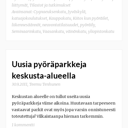
liittymät
,
Tilastot ja tutkimukset
Avainsanat:
Cygnaeuksenkatu
,
Jyväskylä
,
katuajokoulutukset
,
Kauppakatu
,
Kiitos kun pyöräilet
,
liikennesäännöt
,
neuvontatilaisuudet
,
pyöräily
,
Seminaarinkatu
,
Vaasankatu
,
väinönkatu
,
yliopistonkatu
Uusia pyöräparkkeja
keskusta-alueella
30.9.2011
,
Teemu Tenhunen
Keskustan alueelle on tullut useita uusia
pyöräparkkeja viime aikoina. Huutavaan tarpeeseen
vastaavat parkit ovat myös jopa varsin onnistuneesti
toteutettuja! Vilkaistaanpa hieman tarkemmin.
1 kommentti