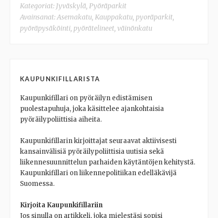
Kategoriat:
Jyväskylä
,
Pyöräparkit
Avainsanat:
Asemakatu
,
Kauppakatu
,
pyoräparkit
,
pyöräpysäköinti
,
pyörätelineet
,
väinönkatu
KAUPUNKIFILLARISTA
Kaupunkifillari on pyöräilyn edistämisen
puolestapuhuja, joka käsittelee ajankohtaisia
pyöräilypoliittisia aiheita.
Kaupunkifillarin kirjoittajat seuraavat aktiivisesti
kansainvälisiä pyöräilypoliittisia uutisia sekä
liikennesuunnittelun parhaiden käytäntöjen kehitystä.
Kaupunkifillari on liikennepolitiikan edelläkävijä
Suomessa.
Kirjoita Kaupunkifillariin
Jos sinulla on artikkeli, joka mielestäsi sopisi