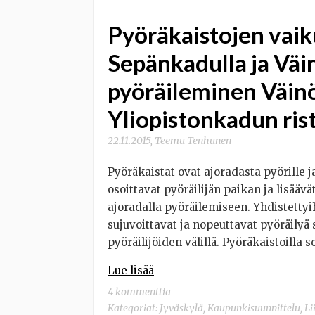
Pyöräkaistojen vaik
Sepänkadulla ja Väi
pyöräileminen Väin
Yliopistonkadun ris
22.11.2015
,
Teemu Tenhunen
Pyöräkaistat ovat ajoradasta pyörille j
osoittavat pyöräilijän paikan ja lisääv
ajoradalla pyöräilemiseen. Yhdistettyi
sujuvoittavat ja nopeuttavat pyöräilyä 
pyöräilijöiden välillä. Pyöräkaistoilla s
Lue lisää
4 kommenttia
Kategoriat:
Jyväskylä
,
Kaupunkisuunnittelu
,
Li