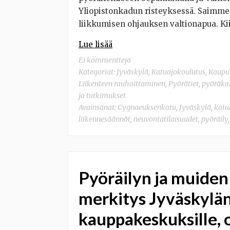
Yliopistonkadun risteyksessä. Saimme
liikkumisen ohjauksen valtionapua. Ki
Lue lisää
Ei kommentteja
Kategoriat:
Jyväskylä
,
Katuajokoulutus
,
Kaupun
Liikenteen rauhoittaminen
,
Pyörätiet, pyöräka
ja tutkimukset
Avainsanat:
Cygnaeuksenkatu
,
Jyväskylä
,
katu
liikennesäännöt
,
neuvontatilaisuudet
,
pyöräily
Pyöräilyn ja muide
merkitys Jyväskylä
kauppakeskuksille, 