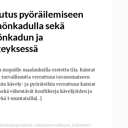
utus pyöräilemiseen
nönkadulla sekä
önkadun ja
teyksessä
a mopoille maalauksilla erotettu tila. Kaistat
ät turvallisuutta verrattuna tavanomaiseen
hin kävely- ja pyöräteihin verrattuna kaistat
sekä vähentävät konflikteja kävelijöiden ja
ekä 1-suuntaisilla[…]
ikennejärjestelmä
,
Liikenneturvallisuus
,
Liikenteen