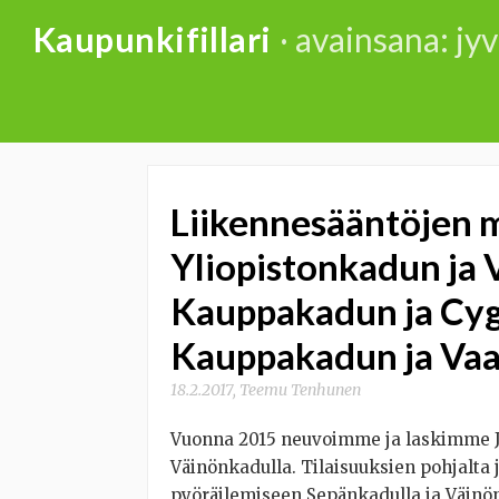
Skip
Kaupunkifillari
· avainsana: jy
to
content
Liikennesääntöjen 
Yliopistonkadun ja
Kauppakadun ja Cy
Kauppakadun ja Vaa
18.2.2017
,
Teemu Tenhunen
Vuonna 2015 neuvoimme ja laskimme JY
Väinönkadulla. Tilaisuuksien pohjalta
pyöräilemiseen Sepänkadulla ja Väinö