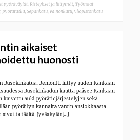
ut pyöräväylät
,
Risteykset ja liittymät
,
Työmaat
t
,
pyörätasku
,
Sepänkatu
,
väinönkatu
,
yliopistonkatu
tin aikaiset
 hoidettu huonosti
n Rusokinkatua. Remontti liittyy uuden Kankaan
isuudessa Rusokinkadun kautta pääsee Kankaan
 kaivettu auki pyörätiejärjestelyjen sekä
ällään pyöräilyn kannalta varsin ansiokkaasta
sivuilta täältä. Jyväskylän[…]