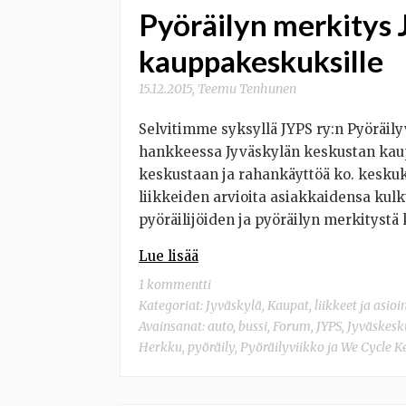
Pyöräilyn merkitys 
kauppakeskuksille
15.12.2015
,
Teemu Tenhunen
Selvitimme syksyllä JYPS ry:n Pyöräily
hankkeessa Jyväskylän keskustan ka
keskustaan ja rahankäyttöä ko. keskuk
liikkeiden arvioita asiakkaidensa kulku
pyöräilijöiden ja pyöräilyn merkitystä k
Lue lisää
1 kommentti
Kategoriat:
Jyväskylä
,
Kaupat, liikkeet ja asioi
Avainsanat:
auto
,
bussi
,
Forum
,
JYPS
,
Jyväskesk
Herkku
,
pyöräily
,
Pyöräilyviikko ja We Cycle 