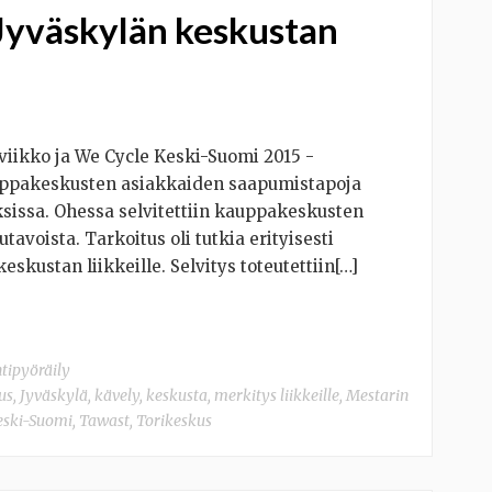
Jyväskylän keskustan
viikko ja We Cycle Keski-Suomi 2015 -
uppakeskusten asiakkaiden saapumistapoja
sissa. Ohessa selvitettiin kauppakeskusten
tavoista. Tarkoitus oli tutkia erityisesti
eskustan liikkeille. Selvitys toteutettiin[…]
ntipyöräily
us
,
Jyväskylä
,
kävely
,
keskusta
,
merkitys liikkeille
,
Mestarin
Keski-Suomi
,
Tawast
,
Torikeskus