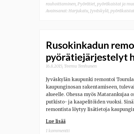
rauhoittaminen
,
Pyörätiet, pyöräkaistat ja mu
Avainsanat:
Harjukatu
,
Jyväskylä
,
pyöräkaista
Rusokinkadun remon
pyörätiejärjestelyt
16.8.2015
,
Teemu Tenhunen
Jyväskylän kaupunki remontoi Tourula
kaupunginosan rakentamiseen, tuleva
alueelle. Ohessa myös Matarankujaa on
putkisto- ja kaapelitöiden vuoksi. Sin
remontista löytyy lisätietoja kaupungin 
Lue lisää
1 kommentti