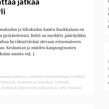
attaa jatkaa
li
tamakadun ja Siltakadun kautta Kuokkalaan on
 pyöräreiteistä. Reitti on merkitty pääväyläksi
raikaa hyväksyttävänä olevaan erinomaiseen
aan. Keskustan ja muiden kaupunginosien
kkalan suunta on[…]
kenneturvallisuus
,
Liikenteen rauhoittaminen
,
Pyörätiet,
a liittymät
,
Tiedotteet ja mainokset
,
Työmaat
,
Jyväskylä
,
Kilpisen silta
,
kilpisenkatu
,
silta
,
Tietotalo