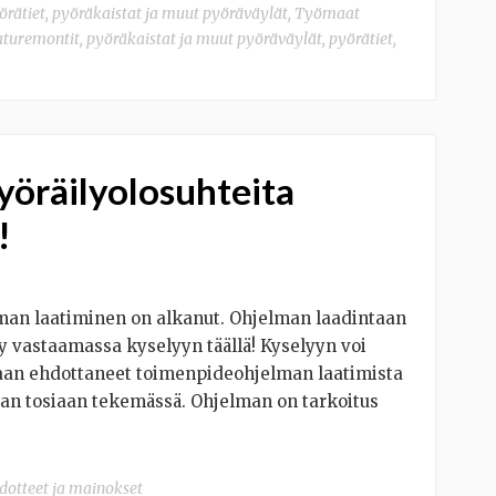
örätiet, pyöräkaistat ja muut pyöräväylät
,
Työmaat
aturemontit
,
pyöräkaistat ja muut pyöräväylät
,
pyörätiet
,
yöräilyolosuhteita
!
man laatiminen on alkanut. Ohjelman laadintaan
äy vastaamassa kyselyyn täällä! Kyselyyn voi
taan ehdottaneet toimenpideohjelman laatimista
llaan tosiaan tekemässä. Ohjelman on tarkoitus
dotteet ja mainokset