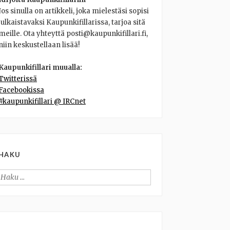
Jos sinulla on artikkeli, joka mielestäsi sopisi
julkaistavaksi Kaupunkifillarissa, tarjoa sitä
meille. Ota yhteyttä posti@kaupunkifillari.fi,
niin keskustellaan lisää!
Kaupunkifillari muualla:
Twitterissä
Facebookissa
#kaupunkifillari @ IRCnet
HAKU
Haku: