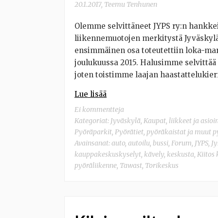
20.1.2017
,
Teemu Tenhunen
Olemme selvittäneet JYPS ry:n hankkei
liikennemuotojen merkitystä Jyväskyl
ensimmäinen osa toteutettiin loka-marr
joulukuussa 2015. Halusimme selvittää
joten toistimme laajan haastatteluki
Lue lisää
Ei kommentteja
Kategoriat:
Jyväskylä
,
Kaupat, liikkeet ja asioi
Pyöräparkit
,
Pyörätiet, pyöräkaistat ja muut 
Avainsanat:
auto
,
autoilu
,
bussi
,
Forum
,
JYPS
,
Jy
kauppakeskuskyselyt
,
kävely
,
keskusta
,
Kiitos
pyöräliikenne
,
Tawast
,
Torikeskus