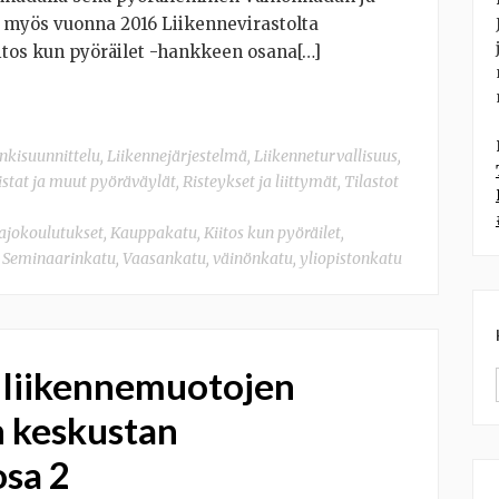
 myös vuonna 2016 Liikennevirastolta
itos kun pyöräilet -hankkeen osana[…]
kisuunnittelu
,
Liikennejärjestelmä
,
Liikenneturvallisuus
,
istat ja muut pyöräväylät
,
Risteykset ja liittymät
,
Tilastot
ajokoulutukset
,
Kauppakatu
,
Kiitos kun pyöräilet
,
,
Seminaarinkatu
,
Vaasankatu
,
väinönkatu
,
yliopistonkatu
n liikennemuotojen
n keskustan
osa 2