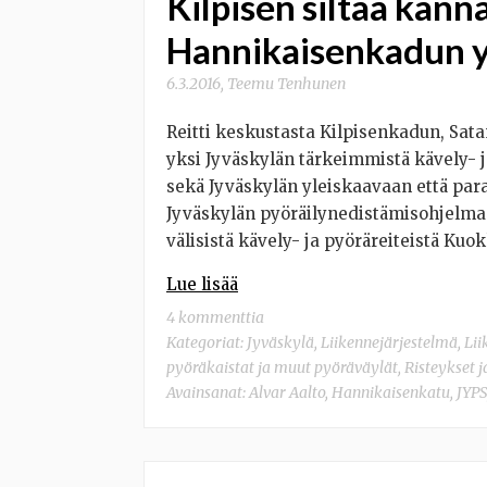
Kilpisen siltaa kann
Hannikaisenkadun y
6.3.2016
,
Teemu Tenhunen
Reitti keskustasta Kilpisenkadun, Sa
yksi Jyväskylän tärkeimmistä kävely- ja
sekä Jyväskylän yleiskaavaan että pa
Jyväskylän pyöräilynedistämisohjelm
välisistä kävely- ja pyöräreiteistä Kuo
Lue lisää
4 kommenttia
Kategoriat:
Jyväskylä
,
Liikennejärjestelmä
,
Lii
pyöräkaistat ja muut pyöräväylät
,
Risteykset j
Avainsanat:
Alvar Aalto
,
Hannikaisenkatu
,
JYPS