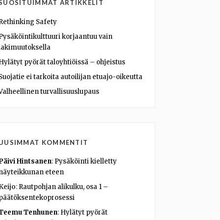
SUOSITUIMMAT ARTIKKELIT
Rethinking Safety
Pysäköintikulttuuri korjaantuu vain
lakimuutoksella
Hylätyt pyörät taloyhtiöissä – ohjeistus
Suojatie ei tarkoita autoilijan etuajo-oikeutta
Valheellinen turvallisuuslupaus
UUSIMMAT KOMMENTIT
Päivi Hintsanen
:
Pysäköinti kielletty
näyteikkunan eteen
Keijo
:
Rautpohjan alikulku, osa 1 –
päätöksentekoprosessi
Teemu Tenhunen
:
Hylätyt pyörät