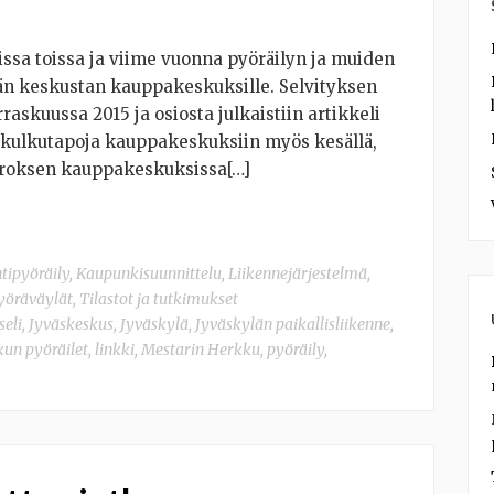
ssa toissa ja viime vuonna pyöräilyn ja muiden
än keskustan kauppakeskuksille. Selvityksen
askuussa 2015 ja osiosta julkaistiin artikkeli
 kulkutapoja kauppakeskuksiin myös kesällä,
erroksen kauppakeskuksissa[…]
ntipyöräily
,
Kaupunkisuunnittelu
,
Liikennejärjestelmä
,
pyöräväylät
,
Tilastot ja tutkimukset
seli
,
Jyväskeskus
,
Jyväskylä
,
Jyväskylän paikallisliikenne
,
 kun pyöräilet
,
linkki
,
Mestarin Herkku
,
pyöräily
,