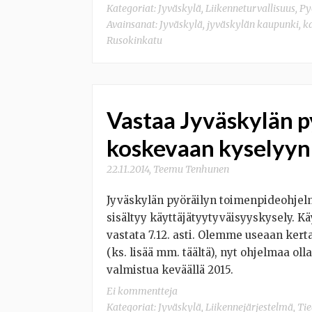
Kategoriat:
Jyväskylä
,
Liikenneturvallisuus
,
Py
Avainsanat:
Jyväskylä
,
jyväskylän kaupunki
,
k
Rusokinkatu
Vastaa Jyväskylän p
koskevaan kyselyyn
22.11.2014
,
Teemu Tenhunen
Jyväskylän pyöräilyn toimenpideohjel
sisältyy käyttäjätyytyväisyyskysely. K
vastata 7.12. asti. Olemme useaan ker
(ks. lisää mm. täältä), nyt ohjelmaa o
valmistua keväällä 2015.
Ei kommentteja
Kategoriat:
Jyväskylä
,
Liikennejärjestelmä
,
Tie