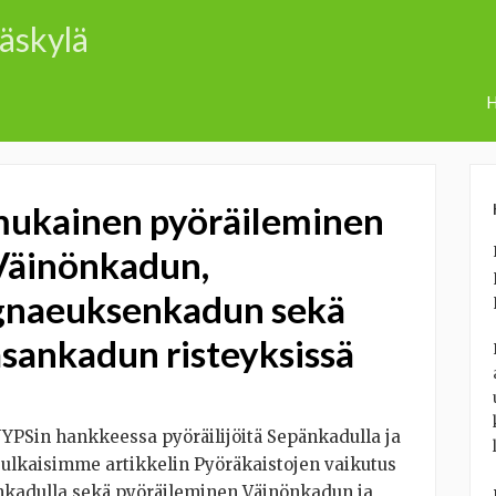
väskylä
H
mukainen pyöräileminen
 Väinönkadun,
gnaeuksenkadun sekä
sankadun risteyksissä
PSin hankkeessa pyöräilijöitä Sepänkadulla ja
 julkaisimme artikkelin Pyöräkaistojen vaikutus
nkadulla sekä pyöräileminen Väinönkadun ja