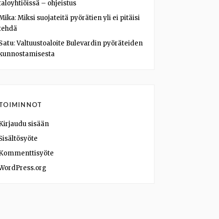
taloyhtiöissä – ohjeistus
Mika
:
Miksi suojateitä pyörätien yli ei pitäisi
tehdä
Satu
:
Valtuustoaloite Bulevardin pyöräteiden
kunnostamisesta
TOIMINNOT
Kirjaudu sisään
Sisältösyöte
Kommenttisyöte
WordPress.org