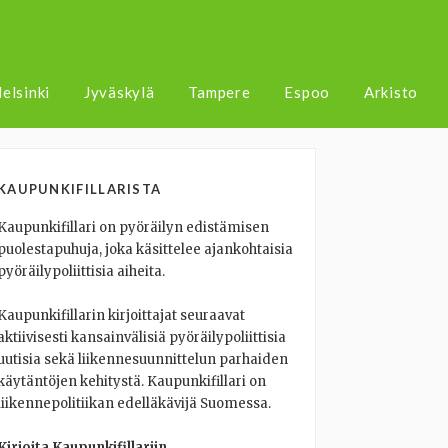
elsinki
Jyväskylä
Tampere
Espoo
Arkisto
KAUPUNKIFILLARISTA
Kaupunkifillari on pyöräilyn edistämisen
puolestapuhuja, joka käsittelee ajankohtaisia
pyöräilypoliittisia aiheita.
Kaupunkifillarin kirjoittajat seuraavat
aktiivisesti kansainvälisiä pyöräilypoliittisia
uutisia sekä liikennesuunnittelun parhaiden
käytäntöjen kehitystä. Kaupunkifillari on
liikennepolitiikan edelläkävijä Suomessa.
Kirjoita Kaupunkifillariin