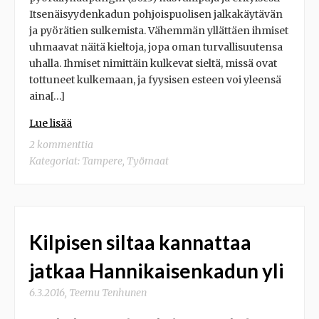
Itsenäisyydenkadun pohjoispuolisen jalkakäytävän
ja pyörätien sulkemista. Vähemmän yllättäen ihmiset
uhmaavat näitä kieltoja, jopa oman turvallisuutensa
uhalla. Ihmiset nimittäin kulkevat sieltä, missä ovat
tottuneet kulkemaan, ja fyysisen esteen voi yleensä
aina[…]
Lue lisää
2 kommenttia
Kategoriat:
Tampere
,
Työmaat
Kilpisen siltaa kannattaa
jatkaa Hannikaisenkadun yli
6.3.2016
,
Teemu Tenhunen