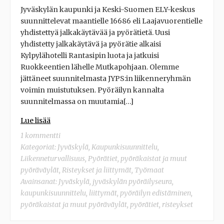
Jyväskylän kaupunki ja Keski-Suomen ELY-keskus
suunnittelevat maantielle 16686 eli Laajavuorentielle
yhdistettyä jalkakäytävää ja pyörätietä. Uusi
yhdistetty jalkakäytävä ja pyörätie alkaisi
Kylpylähotelli Rantasipin luota ja jatkuisi
Ruokkeentien lähelle Mutkapohjaan. Olemme
jättäneet suunnitelmasta JYPS:in liikenneryhmän
voimin muistutuksen. Pyöräilyn kannalta
suunnitelmassa on muutamia[…]
Lue lisää
1 kommentti
Kategoriat:
Jyväskylä
,
Kaupunkisuunnittelu
,
Liikenneturvallisuus
,
Pyörätiet, pyöräkaistat ja muut
pyöräväylät
,
Risteykset ja liittymät
,
Työmaat
Avainsanat:
Jyväskylä
,
jyväskylän pyöräilyseura
,
kaupunkisuunnittelu
,
liittymät
,
pyöräilyn edistäminen
,
pyöräkaistat ja muut pyöräväylät
,
pyörätiet
,
risteykset