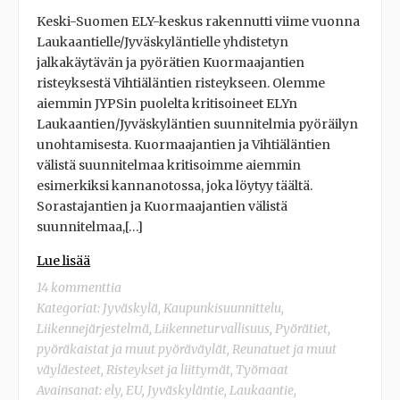
Keski-Suomen ELY-keskus rakennutti viime vuonna
Laukaantielle/Jyväskyläntielle yhdistetyn
jalkakäytävän ja pyörätien Kuormaajantien
risteyksestä Vihtiäläntien risteykseen. Olemme
aiemmin JYPSin puolelta kritisoineet ELYn
Laukaantien/Jyväskyläntien suunnitelmia pyöräilyn
unohtamisesta. Kuormaajantien ja Vihtiäläntien
välistä suunnitelmaa kritisoimme aiemmin
esimerkiksi kannanotossa, joka löytyy täältä.
Sorastajantien ja Kuormaajantien välistä
suunnitelmaa,[…]
Lue lisää
14 kommenttia
Kategoriat:
Jyväskylä
,
Kaupunkisuunnittelu
,
Liikennejärjestelmä
,
Liikenneturvallisuus
,
Pyörätiet,
pyöräkaistat ja muut pyöräväylät
,
Reunatuet ja muut
väyläesteet
,
Risteykset ja liittymät
,
Työmaat
Avainsanat:
ely
,
EU
,
Jyväskyläntie
,
Laukaantie
,