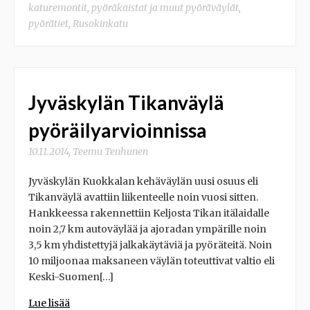
katuremontit
,
pyöräkaistat ja muut pyöräväylät
,
pyörätiet
,
Rusokinkatu
Jyväskylän Tikanväylä
pyöräilyarvioinnissa
10.11.2014
,
Teemu Tenhunen
Jyväskylän Kuokkalan kehäväylän uusi osuus eli
Tikanväylä avattiin liikenteelle noin vuosi sitten.
Hankkeessa rakennettiin Keljosta Tikan itälaidalle
noin 2,7 km autoväylää ja ajoradan ympärille noin
3,5 km yhdistettyjä jalkakäytäviä ja pyöräteitä. Noin
10 miljoonaa maksaneen väylän toteuttivat valtio eli
Keski-Suomen[…]
Lue lisää