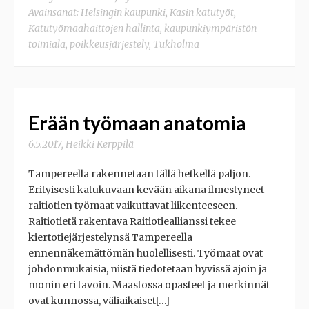
Avainsanat:
Helsingin kaupunki
,
Kasin katutyöt
,
Katutyömaahaittojen hallinta
,
kaupunkiympäristön
toimiala
,
poikkeusjärjestely
,
Tukholma
Erään työmaan anatomia
6.5.2017
,
Heikki Kerppilä
Tampereella rakennetaan tällä hetkellä paljon.
Erityisesti katukuvaan kevään aikana ilmestyneet
raitiotien työmaat vaikuttavat liikenteeseen.
Raitiotietä rakentava Raitiotieallianssi tekee
kiertotiejärjestelynsä Tampereella
ennennäkemättömän huolellisesti. Työmaat ovat
johdonmukaisia, niistä tiedotetaan hyvissä ajoin ja
monin eri tavoin. Maastossa opasteet ja merkinnät
ovat kunnossa, väliaikaiset[…]