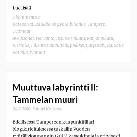
Lue lisää
3 kommenttia
Kategoriat:
Ratikka on pyöräilyhanke
,
Tampere
,
Työmaat
Avainsanat:
Hervanta
,
Insinöörinkatu
,
Kanjoninkatu
,
Kiertotie
,
liikennesuunnittelu
,
poikkeusjärjestely
,
Raitiotie
,
Ratikka
,
työmaa
Muuttuva labyrintti II:
Tammelan muuri
24.8.2016
,
Sakari Kestinen
Edellisessä Tampereen kaupunkifillari-
blogikirjoituksessa tuskailin Vuoden
pyöräilykaupungin (2013) kasvukipuja ja erityisesti