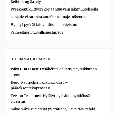
Rethinking Safety
Pysäköintikulttuuri korjaantuu vain lakimuutoksella
Suojatie ei tarkoita autoilijan etuajo-oikeutta
Hylätyt pyörät taloyhtiöissä – ohjeistus
Valheellinen turvallisuuslupaus
UUSIMMAT KOMMENTIT
Päivi Hintsanen
:
Pysäköinti kielletty näyteikkunan
eteen
Keijo
:
Rautpohjan alikulku, osa 1 –
päätöksentekoprosessi
Teemu Tenhunen
:
Hylätyt pyörät taloyhtiöissä –
ohjeistus
Mika
:
Miksi suojateitä pyörätien yli ei pitäisi tehdä