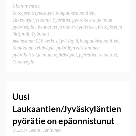
5 kommenttia
Kategoriat:
Jyväskylä
,
Kaupunkisuunnittelu
,
Liikennejärjestelmä
,
Pyörätiet, pyöräkaistat ja muut
pyöräväylät
,
Reunatuet ja muut väyläesteet
,
Risteykset ja
liittymät
,
Työmaat
Avainsanat:
ELY-keskus
,
Jyväskylä
,
kaupunkisuunnittelu
,
Kuokkalan kehäväylä
,
pyöräilyn edistäminen
,
pyöräkaistat ja muut pyöräväylät
,
pyörätiet
,
reunatuet
,
Tikanväylä
Uusi
Laukaantien/Jyväskyläntien
pyörätie on epäonnistunut
7.5.2014
,
Teemu Tenhunen