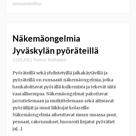
tiesuunnitelma
Näkemäongelmia
Jyväskylän pyöräteillä
22.10.2013
,
Teemu Tenhunen
Pyöräteillä sekä yhdistetyillä jalkakäytävillä ja
pyöräteillä on runsaasti näkemäongelmia, jotka
hankaloittavat pyörällä kulkemista ja tekevät siitä
vaarallisempaa. Näkemäongelmat pakottavat
jarruttelemaan ja mutkittelemaan sekä altistavat
pyöräilijät ja muut liikkujat kolareille.
Näkemäongelmia aiheuttavat muun muassa puut,
pensaat, rakennukset, huonosti linjatut pyörätiet
ja[…]