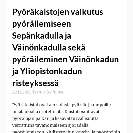
Pyöräkaistojen vaikutus
pyöräilemiseen
Sepänkadulla ja
Väinönkadulla sekä
pyöräileminen Väinönkadun
ja Yliopistonkadun
risteyksessä
22.11.2015
,
Teemu Tenhunen
Pyöräkaistat ovat ajoradasta pyörille ja mopoille
maalauksilla erotettu tila. Kaistat osoittavat
pyöräilijän paikan ja lisäävät turvallisuutta
verrattuna tavanomaiseen ajoradalla
pyöräilemiseen. Yhdistettyihin kävely- ja pyöräteihin