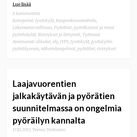
Lue lisää
8 kommenttia
Kategoriat:
Jyväskylä
,
Kaupunkisuunnittelu
,
Liikenneturvallisuus
,
Pyörätiet, pyöräkaistat ja muut
pyöräväylät
,
Risteykset ja liittymät
,
Työmaat
Avainsanat:
alikulut
,
ely
,
JYPS
,
Jyväskylä
,
jyväskylän
pyöräilyseura
,
näkemäongelmat
,
pyörätiet
,
risteykset
Laajavuorentien
jalkakäytävän ja pyörätien
suunnitelmassa on ongelmia
pyöräilyn kannalta
17.10.2013
,
Teemu Tenhunen