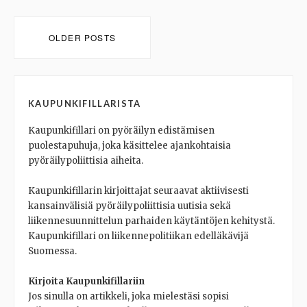
Posts
OLDER POSTS
navigation
KAUPUNKIFILLARISTA
Kaupunkifillari on pyöräilyn edistämisen
puolestapuhuja, joka käsittelee ajankohtaisia
pyöräilypoliittisia aiheita.
Kaupunkifillarin kirjoittajat seuraavat aktiivisesti
kansainvälisiä pyöräilypoliittisia uutisia sekä
liikennesuunnittelun parhaiden käytäntöjen kehitystä.
Kaupunkifillari on liikennepolitiikan edelläkävijä
Suomessa.
Kirjoita Kaupunkifillariin
Jos sinulla on artikkeli, joka mielestäsi sopisi