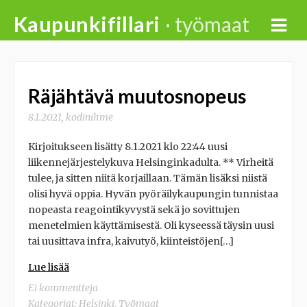
Skip
Kaupunkifillari
· työmaat
to
content
Räjähtävä muutosnopeus
8.1.2021
,
kodinihme
Kirjoitukseen lisätty 8.1.2021 klo 22:44 uusi
liikennejärjestelykuva Helsinginkadulta. ** Virheitä
tulee, ja sitten niitä korjaillaan. Tämän lisäksi niistä
olisi hyvä oppia. Hyvän pyöräilykaupungin tunnistaa
nopeasta reagointikyvystä sekä jo sovittujen
menetelmien käyttämisestä. Oli kyseessä täysin uusi
tai uusittava infra, kaivutyö, kiinteistöjen[…]
Lue lisää
Ei kommentteja
Kategoriat:
Helsinki
,
Työmaat