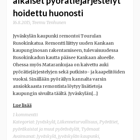
aikaiset pyörätiejärjestelyt
hoidettu huonosti
16.8.2015
,
Teemu Tenhunen
Jyväskylän kaupunki remontoi Tourulan
Rusokinkatua. Remontti liittyy uuden Kankaan
kaupunginosan rakentamiseen, tulevaisuudessa
Rusokinkadun kautta pääsee Kankaan alueelle.
Ohessa myös Matarankujaa on kaivettu auki
pyörätiejärjestelyjen sekä putkisto- ja kaapelitöiden
vuoksi. Sinällään pyöräilyn kannalta varsin
ansiokkaasta remontista löytyy lisätietoja
kaupungin sivuilta täältä. Jyväskylän[…]
Lue lisää
1 kommentti
Kategoriat:
Jyväskylä
,
Liikenneturvallisuus
,
Pyörätiet,
pyöräkaistat ja muut pyöräväylät
,
Työmaat
Avainsanat:
Jyväskylä
,
jyväskylän kaupunki
,