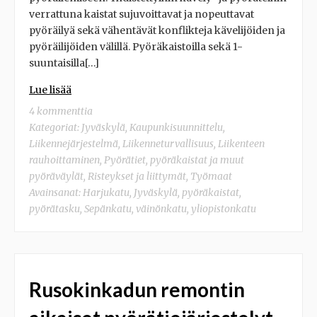
verrattuna kaistat sujuvoittavat ja nopeuttavat
pyöräilyä sekä vähentävät konflikteja kävelijöiden ja
pyöräilijöiden välillä. Pyöräkaistoilla sekä 1-
suuntaisilla[…]
Lue lisää
4 kommenttia
Kategoriat:
Jyväskylä
,
Kaupunkisuunnittelu
,
Liikennejärjestelmä
,
Liikenneturvallisuus
,
Liikenteen
rauhoittaminen
,
Pyörätiet, pyöräkaistat ja muut
pyöräväylät
,
Risteykset ja liittymät
,
Työmaat
Avainsanat:
Harjukatu
,
Jyväskylä
,
pyöräkaistat
,
pyörätasku
,
Sepänkatu
,
väinönkatu
,
yliopistonkatu
Rusokinkadun remontin