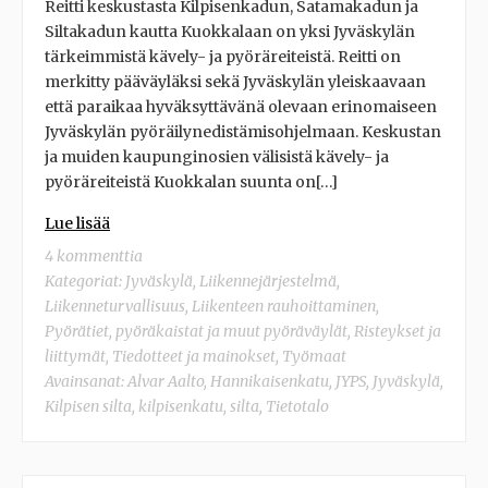
Reitti keskustasta Kilpisenkadun, Satamakadun ja
Siltakadun kautta Kuokkalaan on yksi Jyväskylän
tärkeimmistä kävely- ja pyöräreiteistä. Reitti on
merkitty pääväyläksi sekä Jyväskylän yleiskaavaan
että paraikaa hyväksyttävänä olevaan erinomaiseen
Jyväskylän pyöräilynedistämisohjelmaan. Keskustan
ja muiden kaupunginosien välisistä kävely- ja
pyöräreiteistä Kuokkalan suunta on[…]
Lue lisää
4 kommenttia
Kategoriat:
Jyväskylä
,
Liikennejärjestelmä
,
Liikenneturvallisuus
,
Liikenteen rauhoittaminen
,
Pyörätiet, pyöräkaistat ja muut pyöräväylät
,
Risteykset ja
liittymät
,
Tiedotteet ja mainokset
,
Työmaat
Avainsanat:
Alvar Aalto
,
Hannikaisenkatu
,
JYPS
,
Jyväskylä
,
Kilpisen silta
,
kilpisenkatu
,
silta
,
Tietotalo