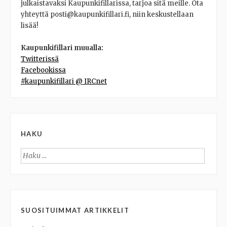
julkaistavaksi Kaupunkifillarissa, tarjoa sitä meille. Ota
yhteyttä posti@kaupunkifillari.fi, niin keskustellaan
lisää!
Kaupunkifillari muualla:
Twitterissä
Facebookissa
#kaupunkifillari @ IRCnet
HAKU
Haku:
SUOSITUIMMAT ARTIKKELIT