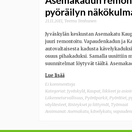
pyöräilyn näkökulm
21.11.2011
,
Teemu Tenhunen
Jyväskylän keskustan Asemakatu Kau
juuri remontoitu. Vapaudenkadun ja K
autovaltaisesta kadusta kävelykaduks
osuus pihakaduksi. Samalla uusittiin m
suunnitelmat löytyvät täältä. Asemaka
Lue lisää
Ei kommentteja
Kategoriat:
Jyväskylä
,
Kaupat, liikkeet ja asioi
Liikenneturvallisuus
,
Pyöräparkit
,
Pyörätiet, 
väyläesteet
,
Risteykset ja liittymät
,
Työmaat
Avainsanat:
Asemakatu
,
kävelykatu
,
vapauden