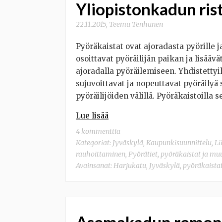
Yliopistonkadun ris
22.11.2015
,
Teemu Tenhunen
Pyöräkaistat ovat ajoradasta pyörille j
osoittavat pyöräilijän paikan ja lisääv
ajoradalla pyöräilemiseen. Yhdistettyi
sujuvoittavat ja nopeuttavat pyöräilyä 
pyöräilijöiden välillä. Pyöräkaistoilla s
Lue lisää
4 kommenttia
Kategoriat:
Jyväskylä
,
Kaupunkisuunnittelu
,
Li
rauhoittaminen
,
Pyörätiet, pyöräkaistat ja mu
Avainsanat:
Harjukatu
,
Jyväskylä
,
pyöräkaista
Asemakadun remont