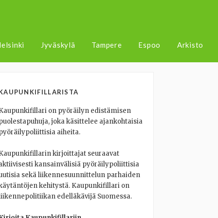
elsinki
Jyväskylä
Tampere
Espoo
Arkisto
KAUPUNKIFILLARISTA
Kaupunkifillari on pyöräilyn edistämisen
puolestapuhuja, joka käsittelee ajankohtaisia
pyöräilypoliittisia aiheita.
Kaupunkifillarin kirjoittajat seuraavat
aktiivisesti kansainvälisiä pyöräilypoliittisia
uutisia sekä liikennesuunnittelun parhaiden
käytäntöjen kehitystä. Kaupunkifillari on
liikennepolitiikan edelläkävijä Suomessa.
Kirjoita Kaupunkifillariin