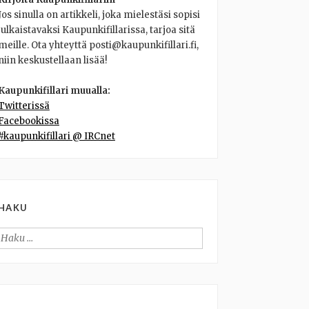
Jos sinulla on artikkeli, joka mielestäsi sopisi
julkaistavaksi Kaupunkifillarissa, tarjoa sitä
meille. Ota yhteyttä posti@kaupunkifillari.fi,
niin keskustellaan lisää!
Kaupunkifillari muualla:
Twitterissä
Facebookissa
#kaupunkifillari @ IRCnet
HAKU
Haku: