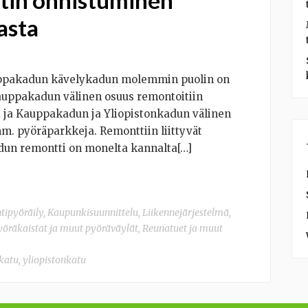
asta
ppakadun kävelykadun molemmin puolin on
auppakadun välinen osuus remontoitiin
i ja Kauppakadun ja Yliopistonkadun välinen
m. pyöräparkkeja. Remonttiin liittyvät
dun remontti on monelta kannalta[…]
ntipyöräily
,
Kaupunkisuunnittelu
,
Liikennejärjestelmä
,
pyöräkaistat ja muut pyöräväylät
,
Reunatuet ja muut
katu
,
yliopistonkatu