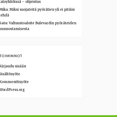
taloyhtiöissä – ohjeistus
Mika
:
Miksi suojateitä pyörätien yli ei pitäisi
tehdä
Satu
:
Valtuustoaloite Bulevardin pyöräteiden
kunnostamisesta
TOIMINNOT
Kirjaudu sisään
Sisältösyöte
Kommenttisyöte
WordPress.org