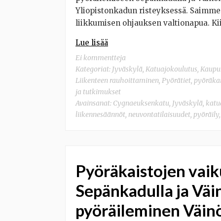
Yliopistonkadun risteyksessä. Saimme
liikkumisen ohjauksen valtionapua. Ki
Lue lisää
Ei kommentteja
Kategoriat:
Jyväskylä
,
Katuajokoulutus
,
Kaupun
Liikenteen rauhoittaminen
,
Pyörätiet, pyöräka
ja tutkimukset
Avainsanat:
Cygnaeuksenkatu
,
Jyväskylä
,
katu
liikennesäännöt
,
neuvontatilaisuudet
,
pyöräily
Pyöräkaistojen vaik
Sepänkadulla ja Väi
pyöräileminen Väin