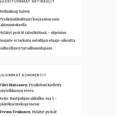
SUOSITUIMMAT ARTIKKELIT
Rethinking Safety
Pysäköintikulttuuri korjaantuu vain
lakimuutoksella
Hylätyt pyörät taloyhtiöissä – ohjeistus
Suojatie ei tarkoita autoilijan etuajo-oikeutta
Valheellinen turvallisuuslupaus
UUSIMMAT KOMMENTIT
Päivi Hintsanen
:
Pysäköinti kielletty
näyteikkunan eteen
Keijo
:
Rautpohjan alikulku, osa 1 –
päätöksentekoprosessi
Teemu Tenhunen
:
Hylätyt pyörät