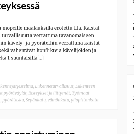
teyksessä
a mopoille maalauksilla erotettu tila. Kaistat
ät turvallisuutta verrattuna tavanomaiseen
hin kävely- ja pyöräteihin verrattuna kaistat
sekä vähentävät konflikteja kävelijöiden ja
ekä 1-suuntaisilla[…]
ikennejärjestelmä
,
Liikenneturvallisuus
,
Liikenteen
ut pyöräväylät
,
Risteykset ja liittymät
,
Työmaat
t
,
pyörätasku
,
Sepänkatu
,
väinönkatu
,
yliopistonkatu
in onnistuminen