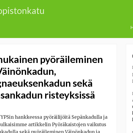
iopistonkatu
H
mukainen pyöräileminen
 Väinönkadun,
gnaeuksenkadun sekä
sankadun risteyksissä
PSin hankkeessa pyöräilijöitä Sepänkadulla ja
 julkaisimme artikkelin Pyöräkaistojen vaikutus
nkadulla sekä pyöräileminen Väinönkadun ja