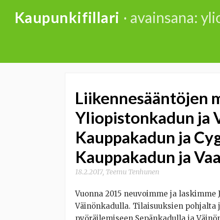
Skip
Kaupunkifillari
· avainsana: yl
to
content
Liikennesääntöjen 
Yliopistonkadun ja
Kauppakadun ja Cy
Kauppakadun ja Vaa
18.2.2017
,
Teemu Tenhunen
Vuonna 2015 neuvoimme ja laskimme JY
Väinönkadulla. Tilaisuuksien pohjalta
pyöräilemiseen Sepänkadulla ja Väinö