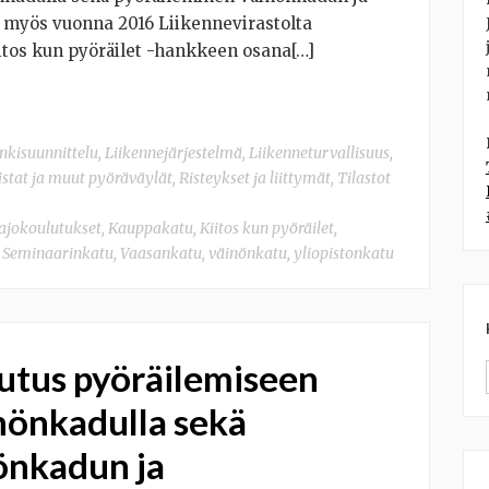
 myös vuonna 2016 Liikennevirastolta
itos kun pyöräilet -hankkeen osana[…]
kisuunnittelu
,
Liikennejärjestelmä
,
Liikenneturvallisuus
,
istat ja muut pyöräväylät
,
Risteykset ja liittymät
,
Tilastot
ajokoulutukset
,
Kauppakatu
,
Kiitos kun pyöräilet
,
,
Seminaarinkatu
,
Vaasankatu
,
väinönkatu
,
yliopistonkatu
utus pyöräilemiseen
nönkadulla sekä
önkadun ja