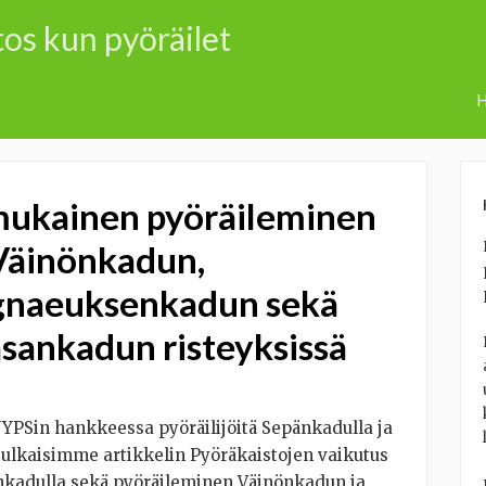
itos kun pyöräilet
H
mukainen pyöräileminen
 Väinönkadun,
gnaeuksenkadun sekä
sankadun risteyksissä
PSin hankkeessa pyöräilijöitä Sepänkadulla ja
 julkaisimme artikkelin Pyöräkaistojen vaikutus
nkadulla sekä pyöräileminen Väinönkadun ja