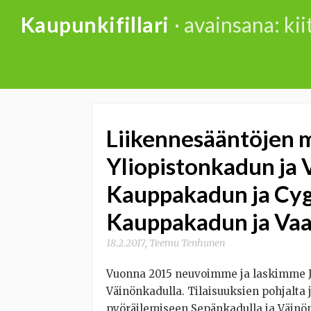
Skip
Kaupunkifillari
· avainsana: ki
to
content
Liikennesääntöjen 
Yliopistonkadun ja
Kauppakadun ja Cy
Kauppakadun ja Vaa
18.2.2017
,
Teemu Tenhunen
Vuonna 2015 neuvoimme ja laskimme JY
Väinönkadulla. Tilaisuuksien pohjalta
pyöräilemiseen Sepänkadulla ja Väinö