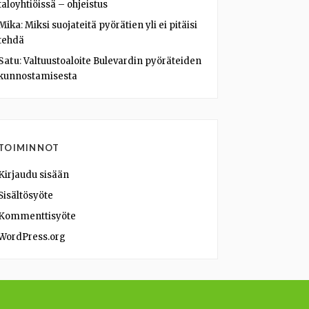
taloyhtiöissä – ohjeistus
Mika
:
Miksi suojateitä pyörätien yli ei pitäisi
tehdä
Satu
:
Valtuustoaloite Bulevardin pyöräteiden
kunnostamisesta
TOIMINNOT
Kirjaudu sisään
Sisältösyöte
Kommenttisyöte
WordPress.org