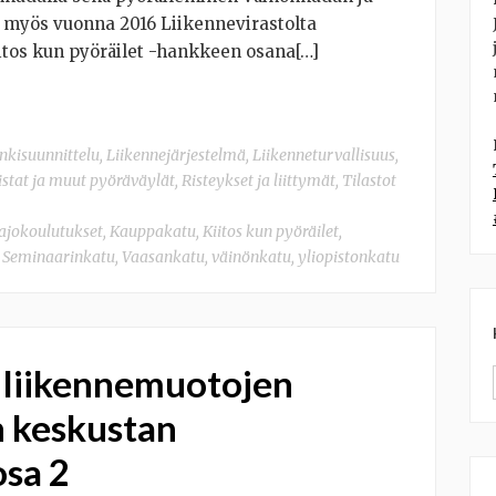
 myös vuonna 2016 Liikennevirastolta
itos kun pyöräilet -hankkeen osana[…]
kisuunnittelu
,
Liikennejärjestelmä
,
Liikenneturvallisuus
,
istat ja muut pyöräväylät
,
Risteykset ja liittymät
,
Tilastot
ajokoulutukset
,
Kauppakatu
,
Kiitos kun pyöräilet
,
,
Seminaarinkatu
,
Vaasankatu
,
väinönkatu
,
yliopistonkatu
n liikennemuotojen
n keskustan
osa 2