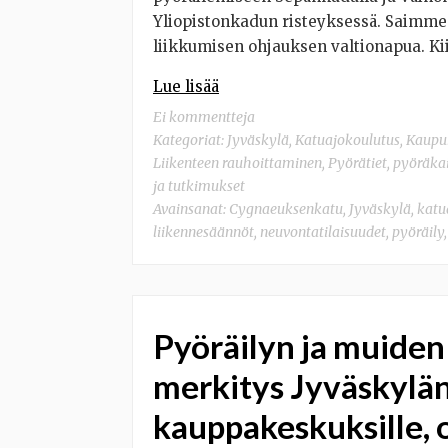
Yliopistonkadun risteyksessä. Saimme
liikkumisen ohjauksen valtionapua. Ki
Lue lisää
Ei kommentteja
Kategoriat:
Jyväskylä
,
Katuajokoulutus
,
Kaupun
Liikenteen rauhoittaminen
,
Pyörätiet, pyöräka
ja tutkimukset
Avainsanat:
Cygnaeuksenkatu
,
Jyväskylä
,
katu
liikennesäännöt
,
neuvontatilaisuudet
,
pyöräily
Pyöräilyn ja muide
merkitys Jyväskylä
kauppakeskuksille, 