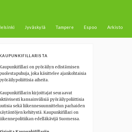
elsinki
Jyväskylä
Tampere
Espoo
Arkisto
KAUPUNKIFILLARISTA
Kaupunkifillari on pyöräilyn edistämisen
puolestapuhuja, joka käsittelee ajankohtaisia
pyöräilypoliittisia aiheita.
Kaupunkifillarin kirjoittajat seuraavat
aktiivisesti kansainvälisiä pyöräilypoliittisia
uutisia sekä liikennesuunnittelun parhaiden
käytäntöjen kehitystä. Kaupunkifillari on
liikennepolitiikan edelläkävijä Suomessa.
Kirjoita Kaupunkifillariin