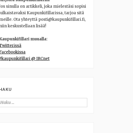
Jos sinulla on artikkeli, joka mielestäsi sopisi
julkaistavaksi Kaupunkifillarissa, tarjoa sitä
meille. Ota yhteyttä posti@kaupunkifillari.fi,
niin keskustellaan lisää!
Kaupunkifillari muualla:
Twitterissä
Facebookissa
#kaupunkifillari @ IRCnet
HAKU
Haku: