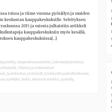
ssa toissa ja viime vuonna pyöräilyn ja muiden
än keskustan kauppakeskuksille. Selvityksen
askuussa 2015 ja osiosta julkaistiin artikkeli
 kulkutapoja kauppakeskuksiin myös kesällä,
erroksen kauppakeskuksissa[…]
ntipyöräily
,
Kaupunkisuunnittelu
,
Liikennejärjestelmä
,
pyöräväylät
,
Tilastot ja tutkimukset
seli
,
Jyväskeskus
,
Jyväskylä
,
Jyväskylän paikallisliikenne
,
 kun pyöräilet
,
linkki
,
Mestarin Herkku
,
pyöräily
,