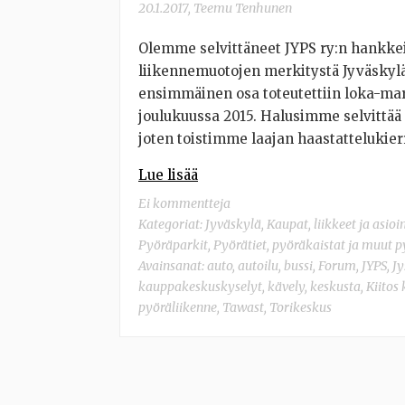
20.1.2017
,
Teemu Tenhunen
Olemme selvittäneet JYPS ry:n hankkei
liikennemuotojen merkitystä Jyväskyl
ensimmäinen osa toteutettiin loka-marr
joulukuussa 2015. Halusimme selvittää
joten toistimme laajan haastatteluki
Lue lisää
Ei kommentteja
Kategoriat:
Jyväskylä
,
Kaupat, liikkeet ja asioi
Pyöräparkit
,
Pyörätiet, pyöräkaistat ja muut 
Avainsanat:
auto
,
autoilu
,
bussi
,
Forum
,
JYPS
,
Jy
kauppakeskuskyselyt
,
kävely
,
keskusta
,
Kiitos
pyöräliikenne
,
Tawast
,
Torikeskus