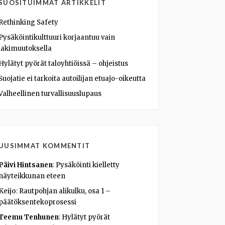
SUOSITUIMMAT ARTIKKELIT
Rethinking Safety
Pysäköintikulttuuri korjaantuu vain
lakimuutoksella
Hylätyt pyörät taloyhtiöissä – ohjeistus
Suojatie ei tarkoita autoilijan etuajo-oikeutta
Valheellinen turvallisuuslupaus
UUSIMMAT KOMMENTIT
Päivi Hintsanen
:
Pysäköinti kielletty
näyteikkunan eteen
Keijo
:
Rautpohjan alikulku, osa 1 –
päätöksentekoprosessi
Teemu Tenhunen
:
Hylätyt pyörät