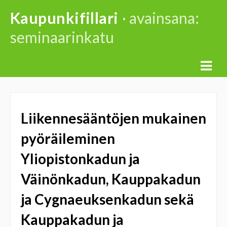
Skip
Kaupunkifillari
· avainsana:
to
seminaarinkatu
content
Liikennesääntöjen mukainen
pyöräileminen
Yliopistonkadun ja
Väinönkadun, Kauppakadun
ja Cygnaeuksenkadun sekä
Kauppakadun ja