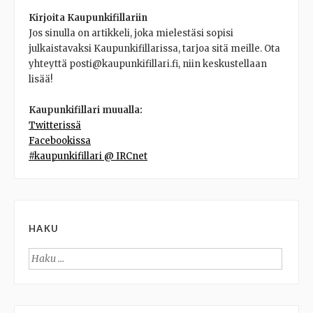
Kirjoita Kaupunkifillariin
Jos sinulla on artikkeli, joka mielestäsi sopisi
julkaistavaksi Kaupunkifillarissa, tarjoa sitä meille. Ota
yhteyttä posti@kaupunkifillari.fi, niin keskustellaan
lisää!
Kaupunkifillari muualla:
Twitterissä
Facebookissa
#kaupunkifillari @ IRCnet
HAKU
Haku: