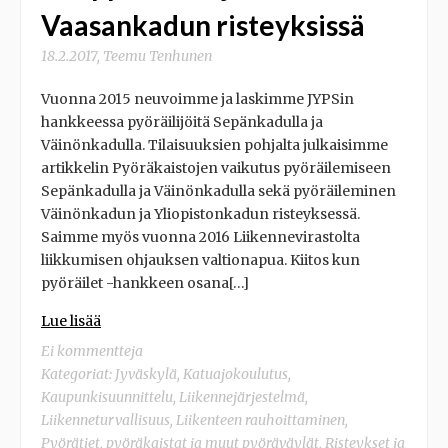
Vaasankadun risteyksissä
18.2.2017
,
Teemu Tenhunen
Vuonna 2015 neuvoimme ja laskimme JYPSin
hankkeessa pyöräilijöitä Sepänkadulla ja
Väinönkadulla. Tilaisuuksien pohjalta julkaisimme
artikkelin Pyöräkaistojen vaikutus pyöräilemiseen
Sepänkadulla ja Väinönkadulla sekä pyöräileminen
Väinönkadun ja Yliopistonkadun risteyksessä.
Saimme myös vuonna 2016 Liikennevirastolta
liikkumisen ohjauksen valtionapua. Kiitos kun
pyöräilet -hankkeen osana[…]
Lue lisää
Ei kommentteja
Kategoriat:
Jyväskylä
,
Katuajokoulutus
,
Kaupunkisuunnittelu
,
Liikennejärjestelmä
,
Liikenneturvallisuus
,
Liikenteen rauhoittaminen
,
Pyörätiet, pyöräkaistat ja muut pyöräväylät
,
Risteykset ja