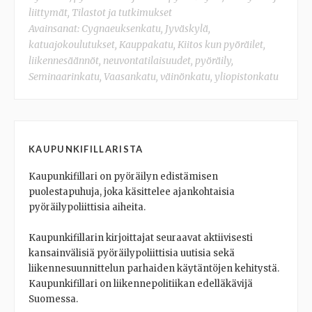
liittymät
,
Tilastot ja tutkimukset
Avainsanat:
Cygnaeuksenkatu
,
Jyväskylä
,
katuajokoulutukset
,
Kauppakatu
,
Kiitos kun pyöräilet
,
liikennesäännöt
,
neuvontatilaisuudet
,
pyöräily
,
Seminaarinkatu
,
Vaasankatu
,
väinönkatu
,
yliopistonkatu
KAUPUNKIFILLARISTA
Kaupunkifillari on pyöräilyn edistämisen
puolestapuhuja, joka käsittelee ajankohtaisia
pyöräilypoliittisia aiheita.
Kaupunkifillarin kirjoittajat seuraavat aktiivisesti
kansainvälisiä pyöräilypoliittisia uutisia sekä
liikennesuunnittelun parhaiden käytäntöjen kehitystä.
Kaupunkifillari on liikennepolitiikan edelläkävijä
Suomessa.