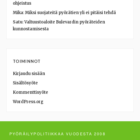
ohjeistus
Mika
:
Miksi suojateitä pyörätien yli ei pitäisi tehdä
Satu
:
Valtuustoaloite Bulevardin pyöräteiden
kunnostamisesta
TOIMINNOT
Kirjaudu sisään
Sisältösyöte
Kommenttisyöte
WordPress.org
PYÖRÄILYPOLITIIKKAA VUODESTA 2008