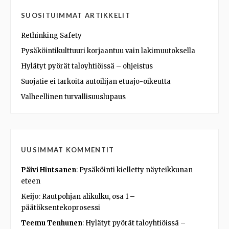
SUOSITUIMMAT ARTIKKELIT
Rethinking Safety
Pysäköintikulttuuri korjaantuu vain lakimuutoksella
Hylätyt pyörät taloyhtiöissä – ohjeistus
Suojatie ei tarkoita autoilijan etuajo-oikeutta
Valheellinen turvallisuuslupaus
UUSIMMAT KOMMENTIT
Päivi Hintsanen
:
Pysäköinti kielletty näyteikkunan
eteen
Keijo
:
Rautpohjan alikulku, osa 1 –
päätöksentekoprosessi
Teemu Tenhunen
:
Hylätyt pyörät taloyhtiöissä –