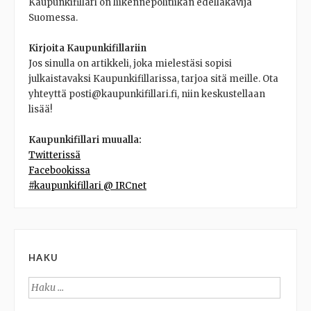
Kaupunkifillari on liikennepolitiikan edelläkävijä
Suomessa.
Kirjoita Kaupunkifillariin
Jos sinulla on artikkeli, joka mielestäsi sopisi
julkaistavaksi Kaupunkifillarissa, tarjoa sitä meille. Ota
yhteyttä posti@kaupunkifillari.fi, niin keskustellaan
lisää!
Kaupunkifillari muualla:
Twitterissä
Facebookissa
#kaupunkifillari @ IRCnet
HAKU
Haku: