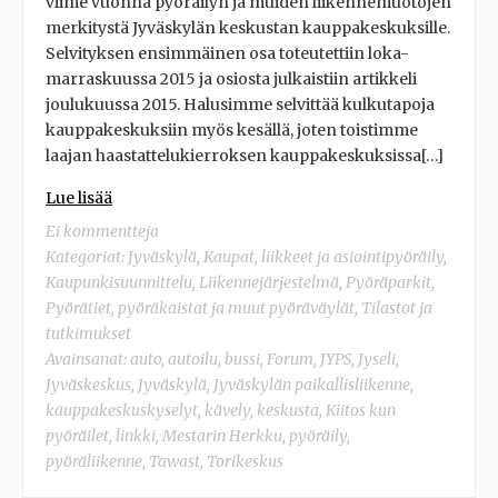
viime vuonna pyöräilyn ja muiden liikennemuotojen
merkitystä Jyväskylän keskustan kauppakeskuksille.
Selvityksen ensimmäinen osa toteutettiin loka-
marraskuussa 2015 ja osiosta julkaistiin artikkeli
joulukuussa 2015. Halusimme selvittää kulkutapoja
kauppakeskuksiin myös kesällä, joten toistimme
laajan haastattelukierroksen kauppakeskuksissa[…]
Lue lisää
Ei kommentteja
Kategoriat:
Jyväskylä
,
Kaupat, liikkeet ja asiointipyöräily
,
Kaupunkisuunnittelu
,
Liikennejärjestelmä
,
Pyöräparkit
,
Pyörätiet, pyöräkaistat ja muut pyöräväylät
,
Tilastot ja
tutkimukset
Avainsanat:
auto
,
autoilu
,
bussi
,
Forum
,
JYPS
,
Jyseli
,
Jyväskeskus
,
Jyväskylä
,
Jyväskylän paikallisliikenne
,
kauppakeskuskyselyt
,
kävely
,
keskusta
,
Kiitos kun
pyöräilet
,
linkki
,
Mestarin Herkku
,
pyöräily
,
pyöräliikenne
,
Tawast
,
Torikeskus