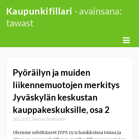
Skip
Kaupunkifillari
· avainsana:
to
tawast
content
Pyöräilyn ja muiden
liikennemuotojen merkitys
Jyväskylän keskustan
kauppakeskuksille, osa 2
20.1.2017
,
Teemu Tenhunen
Olemme selvittäneet JYPS ry:n hankkeissa toissa ja