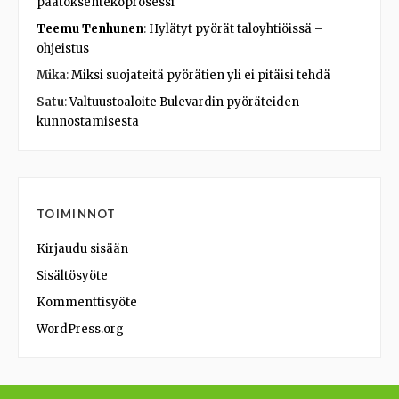
päätöksentekoprosessi
Teemu Tenhunen
:
Hylätyt pyörät taloyhtiöissä –
ohjeistus
Mika
:
Miksi suojateitä pyörätien yli ei pitäisi tehdä
Satu
:
Valtuustoaloite Bulevardin pyöräteiden
kunnostamisesta
TOIMINNOT
Kirjaudu sisään
Sisältösyöte
Kommenttisyöte
WordPress.org