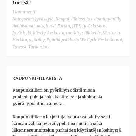
Lue lisää
1 kommentti
Kategoriat:
Jyväskylä
,
Kaupat, liikkeet ja asiointipyöräily
Avainsanat:
auto
,
bussi
,
Forum
,
JYPS
,
Jyväskeskus
,
Jyväskylä
,
kävely
,
keskusta
,
merkitys liikkeille
,
Mestarin
Herkku
,
pyöräily
,
Pyöräilyviikko ja We Cycle Keski-Suomi
,
Tawast
,
Torikeskus
KAUPUNKIFILLARISTA
Kaupunkifillari on pyöräilyn edistämisen
puolestapuhuja, joka käsittelee ajankohtaisia
pyöräilypoliittisia aiheita.
Kaupunkifillarin kirjoittajat seuraavat aktiivisesti
kansainvälisiä pyöräilypoliittisia uutisia sekä
liikennesuunnittelun parhaiden käytäntöjen kehitystä.