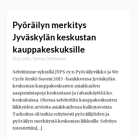
Pyöräilyn merkitys
Jyväskylän keskustan
kauppakeskuksille
15.12.2015
,
Teemu Tenhunen
Selvitimme syksyllä JYPS ry:n Pyöräilyviikko ja We
Cycle Keski-Suomi 2015 -hankkeessa Jyväskylän
keskustan kauppakeskusten asiakkaiden
saapumistapoja keskustaan ja rahankäyttöä ko.
keskuksissa. Ohessa selvitettiin kauppakeskusten
liikkeiden arvioita asiakkaidensa kulkutavoista.
Tarkoitus oli tutkia erityisesti pyöräilijöiden ja
pyöräilyn merkitystä keskustan liikkeille. Selvitys
toteutettiin[…]