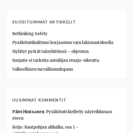
SUOSITUIMMAT ARTIKKELIT
Rethinking Safety
Pysäköintikulttuuri korjaantuu vain lakimuutoksella
Hylätyt pyörät taloyhtiöissä – ohjeistus
Suojatie ei tarkoita autoilijan etuajo-oikeutta
Valheellinen turvallisuuslupaus
UUSIMMAT KOMMENTIT
Päivi Hintsanen
:
Pysäköinti kielletty näyteikkunan
eteen
Keijo
:
Rautpohjan alikulku, osa 1 –