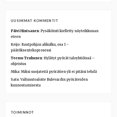
UUSIMMAT KOMMENTIT
Päivi Hintsanen
:
Pysäköinti kielletty näyteikkunan
eteen
Keijo
:
Rautpohjan alikulku, osa 1 –
päätöksentekoprosessi
Teemu Tenhunen
:
Hylätyt pyörät taloyhtiöissä –
ohjeistus
Mika
:
Miksi suojateitä pyörätien yli ei pitäisi tehdä
Satu
:
Valtuustoaloite Bulevardin pyöräteiden
kunnostamisesta
TOIMINNOT