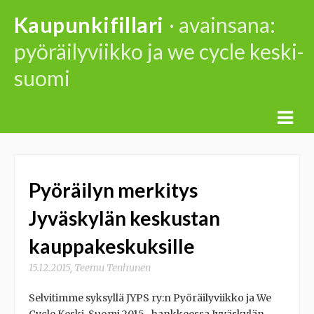
Skip
Kaupunkifillari
· avainsana:
to
pyöräilyviikko ja we cycle keski-
content
suomi
Pyöräilyn merkitys
Jyväskylän keskustan
kauppakeskuksille
15.12.2015
,
Teemu Tenhunen
Selvitimme syksyllä JYPS ry:n Pyöräilyviikko ja We