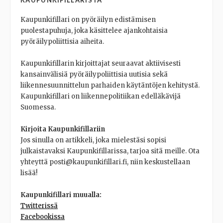
KAUPUNKIFILLARISTA
Kaupunkifillari on pyöräilyn edistämisen
puolestapuhuja, joka käsittelee ajankohtaisia
pyöräilypoliittisia aiheita.
Kaupunkifillarin kirjoittajat seuraavat aktiivisesti
kansainvälisiä pyöräilypoliittisia uutisia sekä
liikennesuunnittelun parhaiden käytäntöjen kehitystä.
Kaupunkifillari on liikennepolitiikan edelläkävijä
Suomessa.
Kirjoita Kaupunkifillariin
Jos sinulla on artikkeli, joka mielestäsi sopisi
julkaistavaksi Kaupunkifillarissa, tarjoa sitä meille. Ota
yhteyttä posti@kaupunkifillari.fi, niin keskustellaan
lisää!
Kaupunkifillari muualla:
Twitterissä
Facebookissa