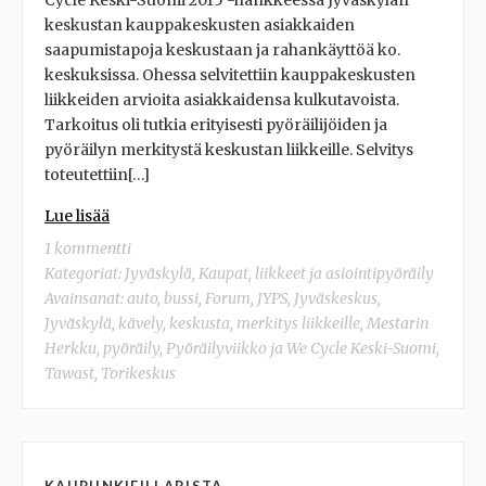
Cycle Keski-Suomi 2015 -hankkeessa Jyväskylän
keskustan kauppakeskusten asiakkaiden
saapumistapoja keskustaan ja rahankäyttöä ko.
keskuksissa. Ohessa selvitettiin kauppakeskusten
liikkeiden arvioita asiakkaidensa kulkutavoista.
Tarkoitus oli tutkia erityisesti pyöräilijöiden ja
pyöräilyn merkitystä keskustan liikkeille. Selvitys
toteutettiin[…]
Lue lisää
1 kommentti
Kategoriat:
Jyväskylä
,
Kaupat, liikkeet ja asiointipyöräily
Avainsanat:
auto
,
bussi
,
Forum
,
JYPS
,
Jyväskeskus
,
Jyväskylä
,
kävely
,
keskusta
,
merkitys liikkeille
,
Mestarin
Herkku
,
pyöräily
,
Pyöräilyviikko ja We Cycle Keski-Suomi
,
Tawast
,
Torikeskus