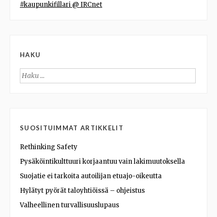
#kaupunkifillari @ IRCnet
HAKU
Haku:
SUOSITUIMMAT ARTIKKELIT
Rethinking Safety
Pysäköintikulttuuri korjaantuu vain lakimuutoksella
Suojatie ei tarkoita autoilijan etuajo-oikeutta
Hylätyt pyörät taloyhtiöissä – ohjeistus
Valheellinen turvallisuuslupaus