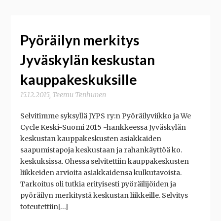
Pyöräilyn merkitys
Jyväskylän keskustan
kauppakeskuksille
15.12.2015
,
Teemu Tenhunen
Selvitimme syksyllä JYPS ry:n Pyöräilyviikko ja We
Cycle Keski-Suomi 2015 -hankkeessa Jyväskylän
keskustan kauppakeskusten asiakkaiden
saapumistapoja keskustaan ja rahankäyttöä ko.
keskuksissa. Ohessa selvitettiin kauppakeskusten
liikkeiden arvioita asiakkaidensa kulkutavoista.
Tarkoitus oli tutkia erityisesti pyöräilijöiden ja
pyöräilyn merkitystä keskustan liikkeille. Selvitys
toteutettiin[…]