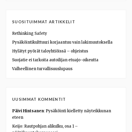
SUOSITUIMMAT ARTIKKELIT
Rethinking Safety
Pysäköintikulttuuri korjaantuu vain lakimuutoksella
Hylätyt pyörät taloyhtiöissä – ohjeistus
Suojatie ei tarkoita autoilijan etuajo-oikeutta
Valheellinen turvallisuuslupaus
UUSIMMAT KOMMENTIT
Päivi Hintsanen
:
Pysäköinti kielletty näyteikkunan
eteen
Keijo
:
Rautpohjan alikulku, osa 1 –