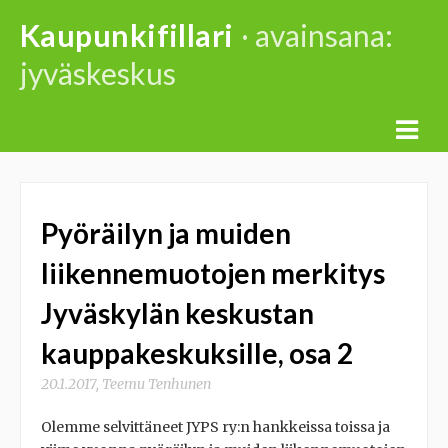
Skip
Kaupunkifillari
· avainsana:
to
jyväskeskus
content
Pyöräilyn ja muiden
liikennemuotojen merkitys
Jyväskylän keskustan
kauppakeskuksille, osa 2
20.1.2017
,
Teemu Tenhunen
Olemme selvittäneet JYPS ry:n hankkeissa toissa ja