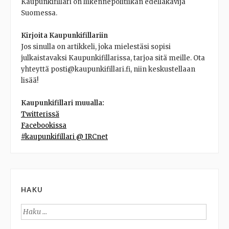
Kaupunkifillari on liikennepolitiikan edelläkävijä
Suomessa.
Kirjoita Kaupunkifillariin
Jos sinulla on artikkeli, joka mielestäsi sopisi
julkaistavaksi Kaupunkifillarissa, tarjoa sitä meille. Ota
yhteyttä posti@kaupunkifillari.fi, niin keskustellaan
lisää!
Kaupunkifillari muualla:
Twitterissä
Facebookissa
#kaupunkifillari @ IRCnet
HAKU
Haku: