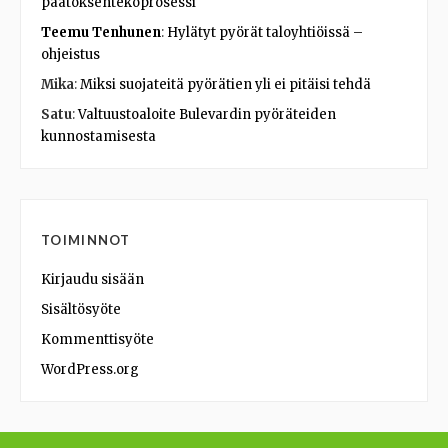
päätöksentekoprosessi
Teemu Tenhunen
:
Hylätyt pyörät taloyhtiöissä –
ohjeistus
Mika
:
Miksi suojateitä pyörätien yli ei pitäisi tehdä
Satu
:
Valtuustoaloite Bulevardin pyöräteiden
kunnostamisesta
TOIMINNOT
Kirjaudu sisään
Sisältösyöte
Kommenttisyöte
WordPress.org