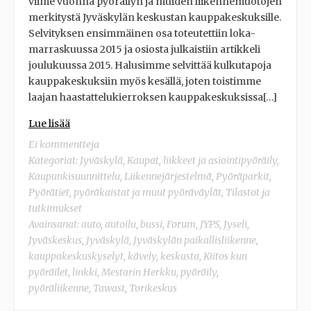
viime vuonna pyöräilyn ja muiden liikennemuotojen
merkitystä Jyväskylän keskustan kauppakeskuksille.
Selvityksen ensimmäinen osa toteutettiin loka-
marraskuussa 2015 ja osiosta julkaistiin artikkeli
joulukuussa 2015. Halusimme selvittää kulkutapoja
kauppakeskuksiin myös kesällä, joten toistimme
laajan haastattelukierroksen kauppakeskuksissa[…]
Lue lisää
Ei kommentteja
Kategoriat:
Jyväskylä
,
Kaupat, liikkeet ja asiointipyöräily
,
Kaupunkisuunnittelu
,
Liikennejärjestelmä
,
Pyöräparkit
,
Pyörätiet, pyöräkaistat ja muut pyöräväylät
,
Tilastot ja
tutkimukset
Avainsanat:
auto
,
autoilu
,
bussi
,
Forum
,
JYPS
,
Jyseli
,
Jyväskeskus
,
Jyväskylä
,
Jyväskylän paikallisliikenne
,
kauppakeskuskyselyt
,
kävely
,
keskusta
,
Kiitos kun
pyöräilet
,
linkki
,
Mestarin Herkku
,
pyöräily
,
pyöräliikenne
,
Tawast
,
Torikeskus