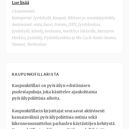
Lue lisää
1 kommentti
Kategoriat:
Jyväskylä
,
Kaupat, liikkeet ja asiointipyöräily
Avainsanat:
auto
,
bussi
,
Forum
,
JYPS
,
Jyväskeskus
,
Jyväskylä
,
kävely
,
keskusta
,
merkitys liikkeille
,
Mestarin
Herkku
,
pyöräily
,
Pyöräilyviikko ja We Cycle Keski-Suomi
,
Tawast
,
Torikeskus
KAUPUNKIFILLARISTA
Kaupunkifillari on pyöräilyn edistämisen
puolestapuhuja, joka käsittelee ajankohtaisia
pyöräilypoliittisia aiheita.
Kaupunkifillarin kirjoittajat seuraavat aktiivisesti
kansainvälisiä pyöräilypoliittisia uutisia sekä
liikennesuunnittelun parhaiden käytäntöjen kehitystä.