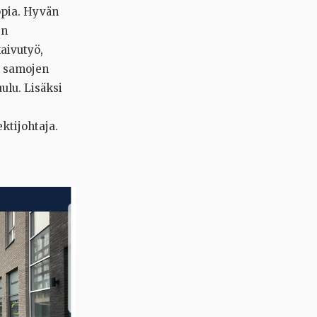
oppia. Hyvän
en
kaivutyö,
n samojen
ulu. Lisäksi
ktijohtaja.