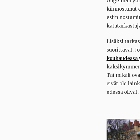
Ongelman ydin 
kiinnostunut 
esiin nostamin
katutarkastaja
Lisäksi tarkas
suorittavat. J
kuukaudessa 
kaksikymmentä
Tai mikäli ov
eivät ole lain
edessä olivat.