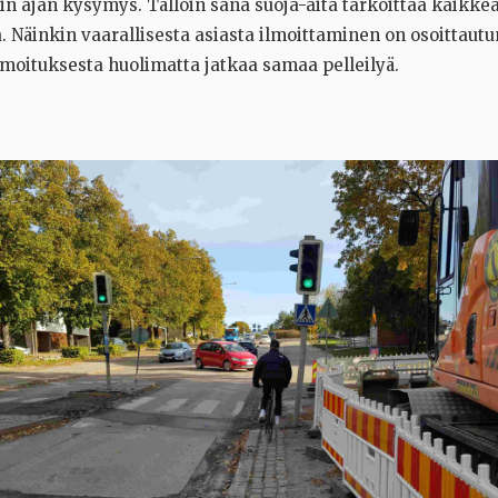
ain ajan kysymys. Tällöin sana suoja-aita tarkoittaa kaikke
a. Näinkin vaarallisesta asiasta ilmoittaminen on osoittautu
moituksesta huolimatta jatkaa samaa pelleilyä.