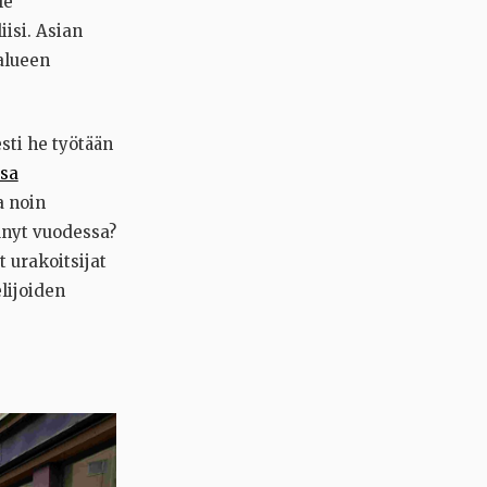
le
isi. Asian
 alueen
sti he työtään
ssa
a noin
änyt vuodessa?
 urakoitsijat
elijoiden