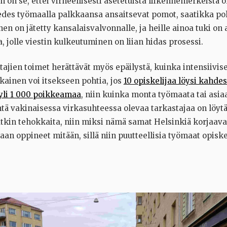
on se, ettei virheellisesti asetetuista liikennemerkeistä o
edes työmaalla palkkaansa ansaitsevat pomot, saatikka poli
en on jätetty kansalaisvalvonnalle, ja heille ainoa tuki on
, jolle viestin kulkeutuminen on liian hidas prosessi.
tajien toimet herättävät myös epäilystä, kuinka intensiivise
okainen voi itsekseen pohtia, jos
10 opiskelijaa löysi kahde
yli 1 000 poikkeamaa
, niin kuinka monta työmaata tai asia
 vakinaisessa virkasuhteessa olevaa tarkastajaa on löyt
atkin tehokkaita, niin miksi nämä samat Helsinkiä korjaavat
kaan oppineet mitään, sillä niin puutteellisia työmaat opisk