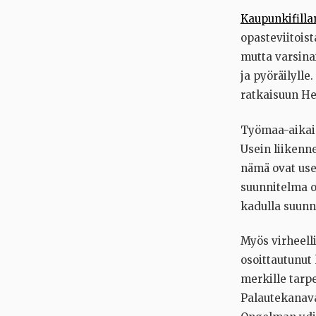
Kaupunkifillar
opasteviitoist
mutta varsinai
ja pyöräilylle
ratkaisuun Hel
Työmaa-aikaise
Usein liikenne
nämä ovat use
suunnitelma on
kadulla suunn
Myös virheell
osoittautunut 
merkille tarpe
Palautekanava