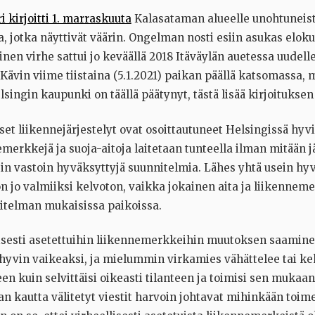
i kirjoitti 1. marraskuuta
Kalasataman alueelle unohtuneistä
a, jotka näyttivät väärin. Ongelman nosti esiin asukas elok
nen virhe sattui jo keväällä 2018 Itäväylän auetessa uudell
. Kävin viime tiistaina (5.1.2021) paikan päällä katsomassa, 
singin kaupunki on täällä päätynyt, tästä lisää kirjoituksen
t liikennejärjestelyt ovat osoittautuneet Helsingissä hyvi
merkkejä ja suoja-aitoja laitetaan tunteella ilman mitään j
in vastoin hyväksyttyjä suunnitelmia. Lähes yhtä usein hy
 jo valmiiksi kelvoton, vaikka jokainen aita ja liikenneme
itelman mukaisissa paikoissa.
isesti asetettuihin liikennemerkkeihin muutoksen saamin
hyvin vaikeaksi, ja mielummin virkamies vähättelee tai kek
en kuin selvittäisi oikeasti tilanteen ja toimisi sen mukaan
n kautta välitetyt viestit harvoin johtavat mihinkään toim