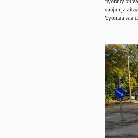
pyöräily on v
suojaa ja aita
Työmaa saa il