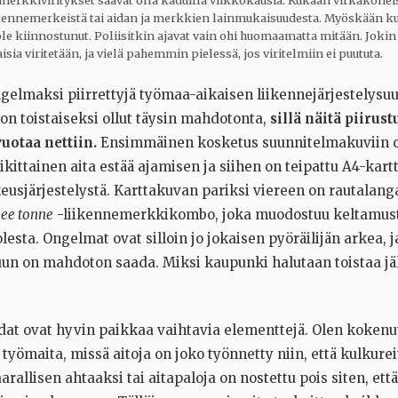
a merkkiviritykset saavat olla kaduilla viikkokausia. Kukaan virkakoneis
ikennemerkeistä tai aidan ja merkkien lainmukaisuudesta. Myöskään k
ole kiinnostunut. Poliisitkin ajavat vain ohi huomaamatta mitään. Jokin
aisia viritetään, ja vielä pahemmin pielessä, jos viritelmiin ei puututa.
ngelmaksi piirrettyjä työmaa-aikaisen liikennejärjestelysu
n toistaiseksi ollut täysin mahdotonta,
sillä näitä piirust
vuotaa nettiin.
Ensimmäinen kosketus suunnitelmakuviin o
oikittainen aita estää ajamisen ja siihen on teipattu A4-kar
eusjärjestelystä. Karttakuvan pariksi viereen on rautalan
ee tonne
-liikennemerkkikombo, joka muodostuu keltamust
lesta. Ongelmat ovat silloin jo jokaisen pyöräilijän arkea, 
uun on mahdoton saada. Miksi kaupunki halutaan toistaa jä
dat ovat hyvin paikkaa vaihtavia elementtejä. Olen kokenu
työmaita, missä aitoja on joko työnnetty niin, että kulkurei
rallisen ahtaaksi tai aitapaloja on nostettu pois siten, ett