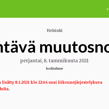
H
Helsinki
htävä muutosn
perjantai, 8. tammikuuta 2021
kodinihme
 lisätty 8.1.2021 klo 22:44 uusi liikennejärjestelykuva
ulta.