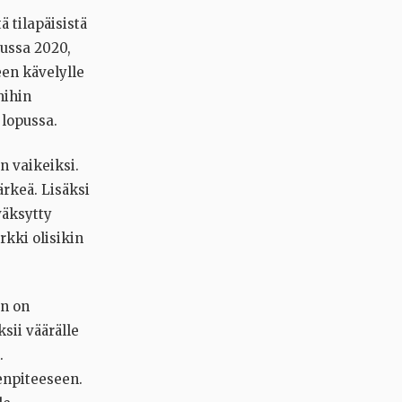
 tilapäisistä
uussa 2020,
een kävelylle
mihin
 lopussa.
n vaikeiksi.
ärkeä. Lisäksi
väksytty
rkki olisikin
en on
sii väärälle
.
enpiteeseen.