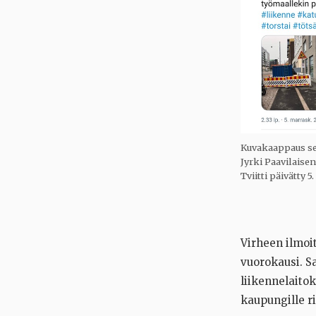
Kuvakaappaus ser
Jyrki Paavilaisen
Tviitti päivätty 
Virheen ilmoi
vuorokausi. S
liikennelaitoks
kaupungille ri