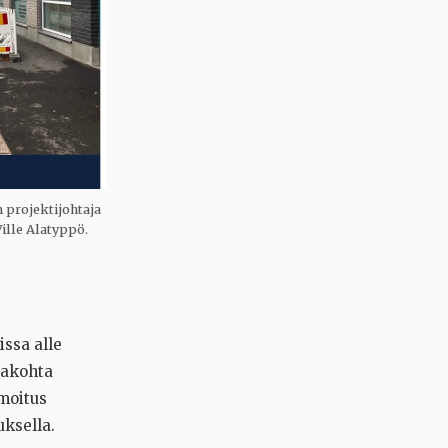
 projektijohtaja
Ville Alatyppö.
ssa alle
makohta
lmoitus
uksella.