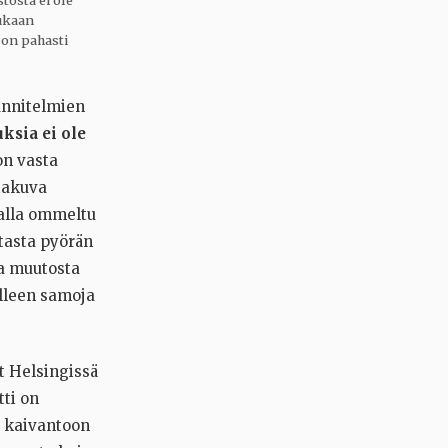
tosta ei ole
ukaan
 on pahasti
unnitelmien
uksia ei ole
n vasta
ttakuva
galla ommeltu
asta pyörän
ja muutosta
lleen samoja
t Helsingissä
tti on
ä kaivantoon