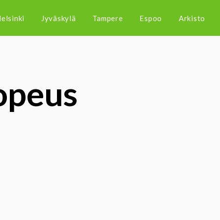
elsinki
Jyväskylä
Tampere
Espoo
Arkisto
opeus