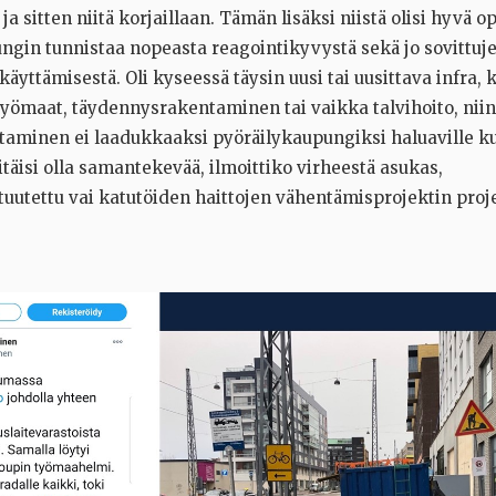
, ja sitten niitä korjaillaan. Tämän lisäksi niistä olisi hyvä 
ngin tunnistaa nopeasta reagointikyvystä sekä jo sovittuj
yttämisestä. Oli kyseessä täysin uusi tai uusittava infra, 
 työmaat, täydennysrakentaminen tai vaikka talvihoito, nii
staminen ei laadukkaaksi pyöräilykaupungiksi haluaville ku
täisi olla samantekevää, ilmoittiko virheestä asukas,
uutettu vai katutöiden haittojen vähentämisprojektin proje