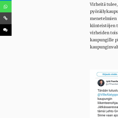
Virheitä tulee
pyöräilykaupu
menetelmien kä
kiinteistöjen
virheiden toi
kaupungille pi
kaupunginvalt