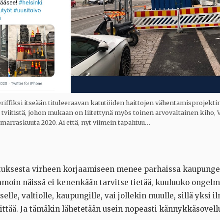
iffiksi itseään tituleeraavan katutöiden haittojen vähentamisprojektin
 tviitistä, johon mukaan on liitettynä myös toinen arvovaltainen kiho, 
5. marraskuuta 2020. Ai että, nyt viimein tapahtuu…
tuksesta virheen korjaamiseen menee parhaissa kaupungei
amoin näissä ei kenenkään tarvitse tietää, kuuluuko ongel
elle, valtiolle, kaupungille, vai jollekin muulle, sillä yksi i
ittää. Ja tämäkin lähetetään usein nopeasti kännykkäsovell