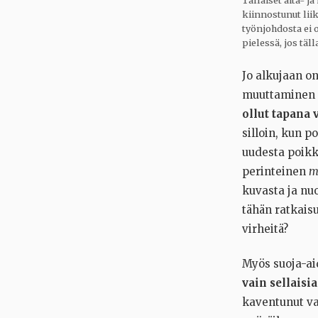
Tällaiset aita- j
kiinnostunut li
työnjohdosta ei 
pielessä, jos täll
Jo alkujaan o
muuttaminen o
ollut tapana 
silloin, kun p
uudesta poikk
perinteinen
m
kuvasta ja nuo
tähän ratkais
virheitä?
Myös suoja-ai
vain sellaisia
kaventunut vaa