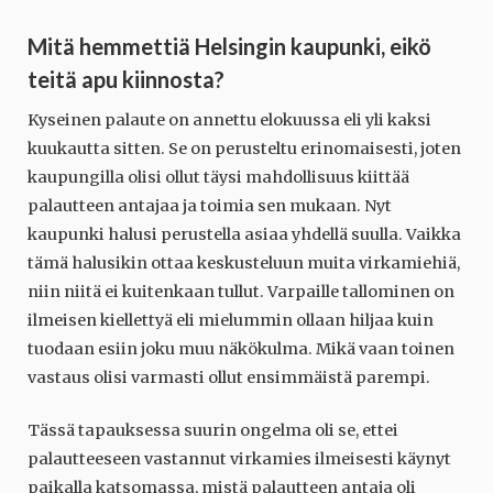
Mitä hemmettiä Helsingin kaupunki, eikö
teitä apu kiinnosta?
Kyseinen palaute on annettu elokuussa eli yli kaksi
kuukautta sitten. Se on perusteltu erinomaisesti, joten
kaupungilla olisi ollut täysi mahdollisuus kiittää
palautteen antajaa ja toimia sen mukaan. Nyt
kaupunki halusi perustella asiaa yhdellä suulla. Vaikka
tämä halusikin ottaa keskusteluun muita virkamiehiä,
niin niitä ei kuitenkaan tullut. Varpaille tallominen on
ilmeisen kiellettyä eli mielummin ollaan hiljaa kuin
tuodaan esiin joku muu näkökulma. Mikä vaan toinen
vastaus olisi varmasti ollut ensimmäistä parempi.
Tässä tapauksessa suurin ongelma oli se, ettei
palautteeseen vastannut virkamies ilmeisesti käynyt
paikalla katsomassa, mistä palautteen antaja oli