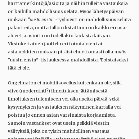
karttamerkintöjä/asioita ja näihin tulleita vastauksia
on kaikilla mahdollisuus selata. Myös lähetyspäivän
mukaan
”uusin ensin”
-tyylisesti on mahdollisuus selata
palautteita, mutta tällöin listattuna on kaikki eri osa-
alueet ja asioita on todellakin laidasta laitaan.
Yksinkertainen jaottelu eri toimialojen tai
asialuokkien mukaan pitäisi ehdottomasti olla myös
”uusin ensin” -listauksessa mahdollista. Toistaiseksi
tätä ei ole.
Ongelmaton ei mobiilisovellus kuitenkaan ole, sillä
viive (moderointi?) ilmoituksen jättämisestä
ilmoituksen tulemiseen voi olla useita päiviä, sekä
kysymyksen ja vastauksen näkyminen kartalla voi
poistua jo ennen asian varsinaista korjaamista.
Samoin vastaukset ovat usein pelkkiä viestin
välityksiä, joka on tylsin mahdollinen vastaus