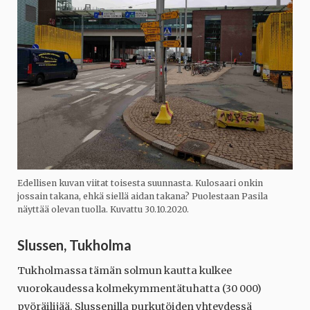
Edellisen kuvan viitat toisesta suunnasta. Kulosaari onkin
jossain takana, ehkä siellä aidan takana? Puolestaan Pasila
näyttää olevan tuolla. Kuvattu 30.10.2020.
Slussen, Tukholma
Tukholmassa tämän solmun kautta kulkee
vuorokaudessa kolmekymmentätuhatta (30 000)
pyöräilijää. Slussenilla purkutöiden yhteydessä