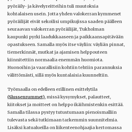
pyöräily- ja kävelyreitteihin tuli muutoksia
kohtalaisen usein. Jotta yhden valokerran kymmenet
pyöräilijät eivät sekoilisi umpikujissa saaden päälleen
seuraavan valokerran pyöräilijät, Tukholman
kaupunki pyrki laadukkaaseen ja paikkaansapitävään
opastukseen. Samalla myös itse väyliin: väyliän pinnat,
tiemerkinnät, mutkat ja ajamisen helppouteen
kiinnitettiin normaalia enemmän huomiota.
Huonoihin ja vaarallisiin kohtiin tehtiin parannuksia
välittömästi, sillä myös kuntalaisia kuunneltiin.
Työmaalla on edelleen erillinen esittelytila
(Slussenrummet)
, missä kysymykset, palautteet,
kiitokset ja moitteet on helppo ikäihmistenkin esittää.
Samalla tilassa pystyy tutustumaan pienoismalliin
tulevasta sekä tutkimaan tarkemmin suunnitelmia.
Lisäksi katualueilla on liikenteenohjaajia kertomassa