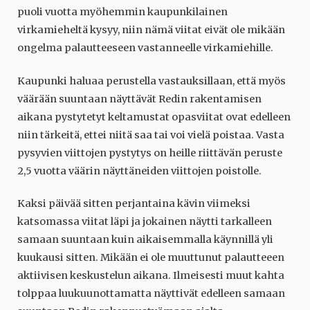
puoli vuotta myöhemmin kaupunkilainen
virkamieheltä kysyy, niin nämä viitat eivät ole mikään
ongelma palautteeseen vastanneelle virkamiehille.
Kaupunki haluaa perustella vastauksillaan, että myös
väärään suuntaan näyttävät Redin rakentamisen
aikana pystytetyt keltamustat opasviitat ovat edelleen
niin tärkeitä, ettei niitä saa tai voi vielä poistaa. Vasta
pysyvien viittojen pystytys on heille riittävän peruste
2,5 vuotta väärin näyttäneiden viittojen poistolle.
Kaksi päivää sitten perjantaina kävin viimeksi
katsomassa viitat läpi ja jokainen näytti tarkalleen
samaan suuntaan kuin aikaisemmalla käynnillä yli
kuukausi sitten. Mikään ei ole muuttunut palautteeen
aktiivisen keskustelun aikana. Ilmeisesti muut kahta
tolppaa luukuunottamatta näyttivät edelleen samaan