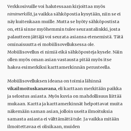
Verkkosivuille voi halutessaan kirjoittaa myös
nimimerkillä
, ja vaikka sähköpostia kysytään, niin se ei
näy kuitenkaan muille. Mutta se hyöty sähköpostista
on, että sinne myöhemmin tulee seurantalinkki, josta
palautteen jättäjä voi seurata asiansa etenemistä. Tätä
ominaisuutta ei mobiilisovelluksessa ole.
Mobiilisovellus ei nimiä eikä sähköposteja kysele. Näin
ollen myös oman asian vastausta pitää myös itse
hakea esimerkiksi karttamerkinnän perusteella.
Mobiilisovelluksen ideana on toimia lähinnä
vikailmoituskanavana
, eli karttaan merkitään paikka
ja selostus asiasta. Myös kuvia on mahdollisuus liittää
mukaan. Kartta ja karttamerkinnät helpottavat muita
näkemään saman asian, jolloin useita ilmoituksia
samasta asiasta ei välttämättä tule. Ja vaikka mitään
ilmoitettavaa ei olisikaan, muiden