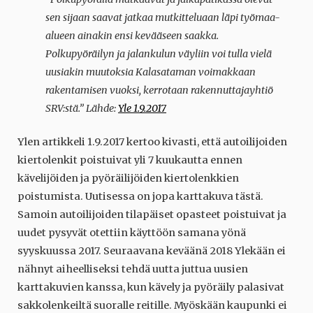
sen sijaan saavat jatkaa mutkitteluaan läpi työmaa-
alueen ainakin ensi kevääseen saakka.
Polkupyöräilyn ja jalankulun väyliin voi tulla vielä
uusiakin muutoksia Kalasataman voimakkaan
rakentamisen vuoksi, kerrotaan rakennuttajayhtiö
SRV:stä.”
Lähde:
Yle 1.9.2017
Ylen artikkeli 1.9.2017 kertoo kivasti, että autoilijoiden
kiertolenkit poistuivat yli 7 kuukautta ennen
kävelijöiden ja pyöräilijöiden kiertolenkkien
poistumista. Uutisessa on jopa karttakuva tästä.
Samoin autoilijoiden tilapäiset opasteet poistuivat ja
uudet pysyvät otettiin käyttöön samana yönä
syyskuussa 2017. Seuraavana keväänä 2018 Ylekään ei
nähnyt aiheelliseksi tehdä uutta juttua uusien
karttakuvien kanssa, kun kävely ja pyöräily palasivat
sakkolenkeiltä suoralle reitille. Myöskään kaupunki ei