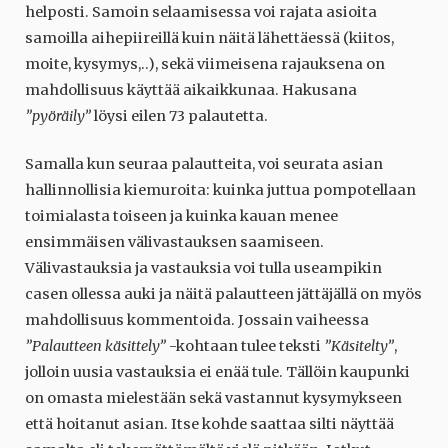
helposti. Samoin selaamisessa voi rajata asioita
samoilla aihepiireillä kuin näitä lähettäessä (kiitos,
moite, kysymys,..), sekä viimeisena rajauksena on
mahdollisuus käyttää aikaikkunaa. Hakusana
”pyöräily”
löysi eilen 73 palautetta.
Samalla kun seuraa palautteita, voi seurata asian
hallinnollisia kiemuroita: kuinka juttua pompotellaan
toimialasta toiseen ja kuinka kauan menee
ensimmäisen välivastauksen saamiseen.
Välivastauksia ja vastauksia voi tulla useampikin
casen ollessa auki ja näitä palautteen jättäjällä on myös
mahdollisuus kommentoida. Jossain vaiheessa
”Palautteen käsittely”
-kohtaan tulee teksti
”Käsitelty”
,
jolloin uusia vastauksia ei enää tule. Tällöin kaupunki
on omasta mielestään sekä vastannut kysymykseen
että hoitanut asian. Itse kohde saattaa silti näyttää