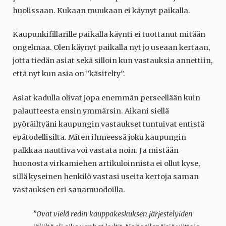
huolissaan. Kukaan muukaan ei käynyt paikalla.
Kaupunkifillarille paikalla käynti ei tuottanut mitään
ongelmaa. Olen käynyt paikalla nyt jo useaan kertaan,
jotta tiedän asiat sekä silloin kun vastauksia annettiin,
että nyt kun asia on ”käsitelty”.
Asiat kadulla olivat jopa enemmän perseellään kuin
palautteesta ensin ymmärsin. Aikani siellä
pyöräiltyäni kaupungin vastaukset tuntuivat entistä
epätodellisilta. Miten ihmeessä joku kaupungin
palkkaa nauttiva voi vastata noin. Ja mistään
huonosta virkamiehen artikuloinnista ei ollut kyse,
sillä kyseinen henkilö vastasi useita kertoja saman
vastauksen eri sanamuodoilla.
”Ovat vielä redin kauppakeskuksen järjestelyiden