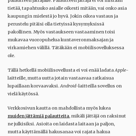
palautteen jättäjälle. Palautteen jättäjä ei voi mistään
tietää, tapahtuuko asialle oikesti mitään, vai onko asia
kaupungin mielestä jo hyvä. Jokin oikea vastaus ja
perustelu pitäisi olla tietyissä kysymyksissä
pakollinen. Myös vastaukseen vastaaminen toisi
mukavaa vuoropuhelua kuntaveronmaksajan ja
virkamiehen välillä. Tätäkään ei mobiilisovelluksessa
ole.
Tällä hetkellä mobiilisovellusta ei voi enää ladata
Apple
-
laitteille, mutta uutta jotain vastaavaa ratkaisua
lupaillaan korvaavaksi.
Android
-laitteilla sovellus on
vielä käytössä.
Verkkosivun kautta on mahdollista myös lukea
muiden jättämiä palautteita
, mikäli jättäjä on raksinut
ne julkisiksi. Asioita on laidasta laitaan ja paljon,
mutta käyttämällä hakusanaa voi rajata hakua