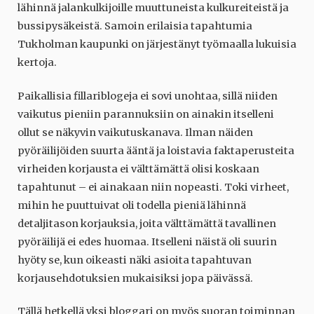
lähinnä jalankulkijoille muuttuneista kulkureiteistä ja
bussipysäkeistä. Samoin erilaisia tapahtumia
Tukholman kaupunki on järjestänyt työmaalla lukuisia
kertoja.
Paikallisia fillariblogeja ei sovi unohtaa, sillä niiden
vaikutus pieniin parannuksiin on ainakin itselleni
ollut se näkyvin vaikutuskanava. Ilman näiden
pyöräilijöiden suurta ääntä ja loistavia faktaperusteita
virheiden korjausta ei välttämättä olisi koskaan
tapahtunut – ei ainakaan niin nopeasti. Toki virheet,
mihin he puuttuivat oli todella pieniä lähinnä
detaljitason korjauksia, joita välttämättä tavallinen
pyöräilijä ei edes huomaa. Itselleni näistä oli suurin
hyöty se, kun oikeasti näki asioita tapahtuvan
korjausehdotuksien mukaisiksi jopa päivässä.
Tällä hetkellä yksi bloggari on myös suoran toiminnan