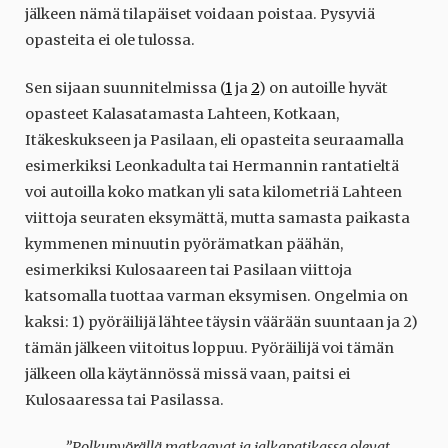
jälkeen nämä tilapäiset voidaan poistaa. Pysyviä
opasteita ei ole tulossa.
Sen sijaan suunnitelmissa (
1
ja
2
) on autoille hyvät
opasteet Kalasatamasta Lahteen, Kotkaan,
Itäkeskukseen ja Pasilaan, eli opasteita seuraamalla
esimerkiksi Leonkadulta tai Hermannin rantatieltä
voi autoilla koko matkan yli sata kilometriä Lahteen
viittoja seuraten eksymättä, mutta samasta paikasta
kymmenen minuutin pyörämatkan päähän,
esimerkiksi Kulosaareen tai Pasilaan viittoja
katsomalla tuottaa varman eksymisen. Ongelmia on
kaksi: 1) pyöräilijä lähtee täysin väärään suuntaan ja 2)
tämän jälkeen viitoitus loppuu. Pyöräilijä voi tämän
jälkeen olla käytännössä missä vaan, paitsi ei
Kulosaaressa tai Pasilassa.
”Polkupyörällä matkaavat ja jalkapatikassa olevat