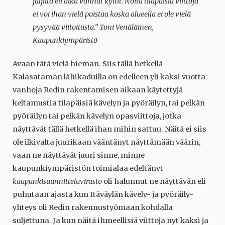
jäljiltä eli aika vanhat kyltit. Noita tilapäisiä viittoja
ei voi ihan vielä poistaa koska alueella ei ole vielä
pysyvää viitoitusta.”
Toni Venäläinen,
Kaupunkiympäristö
Avaan tätä vielä hieman. Siis tällä hetkellä
Kalasataman lähikaduilla on edelleen yli kaksi vuotta
vanhoja Redin rakentamisen aikaan käytettyjä
keltamustia tilapäisiä kävelyn ja pyöräilyn, tai pelkän
pyöräilyn tai pelkän kävelyn opasviittoja, jotka
näyttävät tällä hetkellä ihan mihin sattuu. Näitä ei siis
ole ilkivalta juurikaan vääntänyt näyttämään väärin,
vaan ne näyttävät juuri sinne, minne
kaupunkiympäristön toimialaa edeltänyt
kaupunkisuunnitteluvirasto
oli halunnut ne näyttävän eli
puhutaan ajasta kun Itäväylän kävely- ja pyöräily-
yhteys oli Redin rakennustyömaan kohdalla
suljettuna. Ja kun näitä ihmeellisiä viittoja nyt kaksi ja