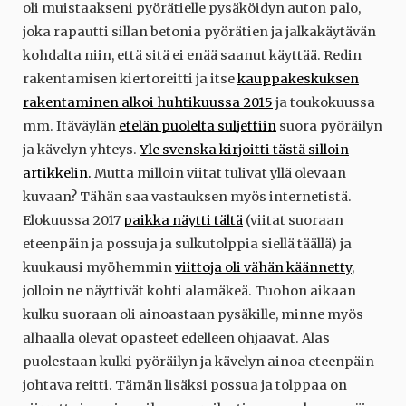
oli muistaakseni pyörätielle pysäköidyn auton palo,
joka rapautti sillan betonia pyörätien ja jalkakäytävän
kohdalta niin, että sitä ei enää saanut käyttää. Redin
rakentamisen kiertoreitti ja itse
kauppakeskuksen
rakentaminen alkoi huhtikuussa 2015
ja toukokuussa
mm. Itäväylän
etelän puolelta suljettiin
suora pyöräilyn
ja kävelyn yhteys.
Yle svenska kirjoitti tästä silloin
artikkelin.
Mutta milloin viitat tulivat yllä olevaan
kuvaan? Tähän saa vastauksen myös internetistä.
Elokuussa 2017
paikka näytti tältä
(viitat suoraan
eteenpäin ja possuja ja sulkutolppia siellä täällä) ja
kuukausi myöhemmin
viittoja oli vähän käännetty
,
jolloin ne näyttivät kohti alamäkeä. Tuohon aikaan
kulku suoraan oli ainoastaan pysäkille, minne myös
alhaalla olevat opasteet edelleen ohjaavat. Alas
puolestaan kulki pyöräilyn ja kävelyn ainoa eteenpäin
johtava reitti. Tämän lisäksi possua ja tolppaa on