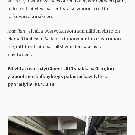
siirretty jossain vaiheessa reilusti syvennykseen päin,
jolloin viitat viestivät entistä selvemmin reitin
jatkuvan alamäkeen.
Mapillari
-sivulta pystyy katsomaan näiden viittojen
elämää tuulessa. Sellaista ilmansuuntaa ei varmaan
ole, mihin viitat eivät olisi vuosien saatossa
näyttäneet.
Eli viitat ovat näyttäneet siitä saakka väärin, kun
yläpuolinen kulkuyhteys palautui kävelylle ja
pyöräilylle 30.4.2018.