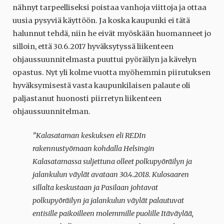
nähnyt tarpeelliseksi poistaa vanhoja viittoja ja ottaa
uusia pysyviä käyttöön. Ja koska kaupunki ei tätä
halunnut tehdä, niin he eivät myöskään huomanneet jo
silloin, että 30.6.2017 hyväksytyssä liikenteen
ohjaussuunnitelmasta puuttui pyöräilyn ja kävelyn
opastus. Nyt yli kolme vuotta myöhemmin piirutuksen
hyväksymisestä vasta kaupunkilaisen palaute oli
paljastanut huonosti piirretyn liikenteen
ohjaussuunnitelman.
”Kalasataman keskuksen eli REDIn
rakennustyömaan kohdalla Helsingin
Kalasatamassa suljettuna olleet polkupyöräilyn ja
jalankulun väylät avataan 30.4.2018. Kulosaaren
sillalta keskustaan ja Pasilaan johtavat
polkupyöräilyn ja jalankulun väylät palautuvat
entisille paikoilleen molemmille puolille Itäväylää,