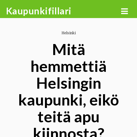
Skip
Kaupunkifillari
to
content
Helsinki
Mitä
hemmettiä
Helsingin
kaupunki, eikö
teitä apu
kiinnosta?