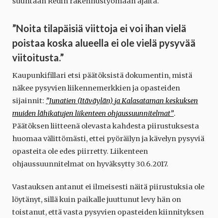
suuntaan Redin rakennustyömaan ajalta.
”Noita tilapäisiä viittoja ei voi ihan vielä
poistaa koska alueella ei ole vielä pysyvää
viitoitusta.”
Kaupunkifillari etsi päätöksistä dokumentin, mistä
näkee pysyvien liikennemerkkien ja opasteiden
sijainnit:
”Junatien (Itäväylän) ja Kalasataman keskuksen
muiden lähikatujen liikenteen ohjaussuunnitelmat”
.
Päätöksen liitteenä olevasta kahdesta piirustuksesta
huomaa välittömästi, ettei pyöräilyn ja kävelyn pysyviä
opasteita ole edes piirretty. Liikenteen
ohjaussuunnitelmat on hyväksytty 30.6.2017.
Vastauksen antanut ei ilmeisesti näitä piirustuksia ole
löytänyt, sillä kuin paikalle juuttunut levy hän on
toistanut, että vasta pysyvien opasteiden kiinnityksen