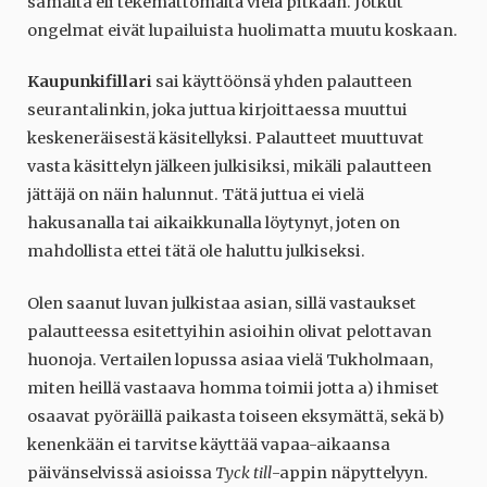
samalta eli tekemättömältä vielä pitkään. Jotkut
ongelmat eivät lupailuista huolimatta muutu koskaan.
Kaupunkifillari
sai käyttöönsä yhden palautteen
seurantalinkin, joka juttua kirjoittaessa muuttui
keskeneräisestä käsitellyksi. Palautteet muuttuvat
vasta käsittelyn jälkeen julkisiksi, mikäli palautteen
jättäjä on näin halunnut. Tätä juttua ei vielä
hakusanalla tai aikaikkunalla löytynyt, joten on
mahdollista ettei tätä ole haluttu julkiseksi.
Olen saanut luvan julkistaa asian, sillä vastaukset
palautteessa esitettyihin asioihin olivat pelottavan
huonoja. Vertailen lopussa asiaa vielä Tukholmaan,
miten heillä vastaava homma toimii jotta a) ihmiset
osaavat pyöräillä paikasta toiseen eksymättä, sekä b)
kenenkään ei tarvitse käyttää vapaa-aikaansa
päivänselvissä asioissa
Tyck till
-appin näpyttelyyn.