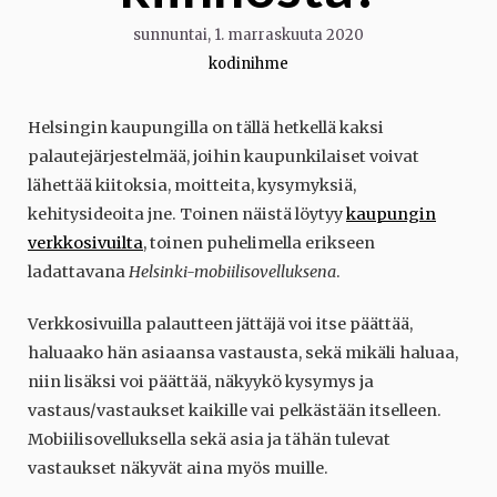
sunnuntai, 1. marraskuuta 2020
kodinihme
Helsingin kaupungilla on tällä hetkellä kaksi
palautejärjestelmää, joihin kaupunkilaiset voivat
lähettää kiitoksia, moitteita, kysymyksiä,
kehitysideoita jne. Toinen näistä löytyy
kaupungin
verkkosivuilta
, toinen puhelimella erikseen
ladattavana
Helsinki-mobiilisovelluksena
.
Verkkosivuilla palautteen jättäjä voi itse päättää,
haluaako hän asiaansa vastausta, sekä mikäli haluaa,
niin lisäksi voi päättää, näkyykö kysymys ja
vastaus/vastaukset kaikille vai pelkästään itselleen.
Mobiilisovelluksella sekä asia ja tähän tulevat
vastaukset näkyvät aina myös muille.