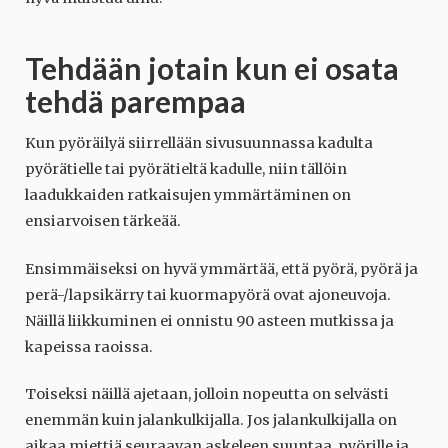
Tehdään jotain kun ei osata
tehdä parempaa
Kun pyöräilyä siirrellään sivusuunnassa kadulta
pyörätielle tai pyörätieltä kadulle, niin tällöin
laadukkaiden ratkaisujen ymmärtäminen on
ensiarvoisen tärkeää.
Ensimmäiseksi on hyvä ymmärtää, että pyörä, pyörä ja
perä-/lapsikärry tai kuormapyörä ovat ajoneuvoja.
Näillä liikkuminen ei onnistu 90 asteen mutkissa ja
kapeissa raoissa.
Toiseksi näillä ajetaan, jolloin nopeutta on selvästi
enemmän kuin jalankulkijalla. Jos jalankulkijalla on
aikaa miettiä seuraavan askeleen suuntaa, pyörille ja