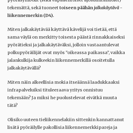
tekemättä, sekä tuoneet
toiseen päähän
jalkakäytävä
-
liikennemerkin (D4).
Miten jalkakäytävää käyttävä kävelijä voi tietää, että
sama väylä on merkitty toisesta päästä rinnakkaiseksi
pyörätieksi ja jalkakäytäväksi, jolloin vastaantulevat
polkupyöräilijät ovat myös ”oikeassa paikassa”, vaikka
jalankulkija kulkeekin liikennemerkillä osoitetulla
jalkakäytävällä?
Miten näin alkeellisia mokia itseäänsä laadukkaaksi
infrapalveluiksi tituleeraava yritys onnistuu
tekemään? Ja miksi he puolustelevat eivätkä muuta
tätä?
Olisiko uuteen tieliikennelakiin sittenkin kannattanut
lisätä pyöräilylle pakollisia liikennemerkkipareja ja