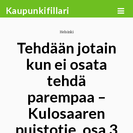
Skip
Kaupunkifillari
to
content
Helsinki
Tehdään jotain
kun ei osata
tehdä
parempaa –
Kulosaaren
puistotie, osa 3