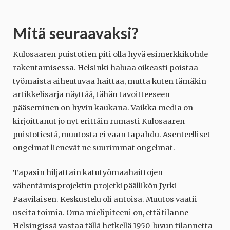
Mitä seuraavaksi?
Kulosaaren puistotien piti olla hyvä esimerkkikohde
rakentamisessa. Helsinki haluaa oikeasti poistaa
työmaista aiheutuvaa haittaa, mutta kuten tämäkin
artikkelisarja näyttää, tähän tavoitteeseen
pääseminen on hyvin kaukana. Vaikka media on
kirjoittanut jo nyt erittäin rumasti Kulosaaren
puistotiestä, muutosta ei vaan tapahdu. Asenteelliset
ongelmat lienevät ne suurimmat ongelmat.
Tapasin hiljattain katutyömaahaittojen
vähentämisprojektin projetkipäällikön Jyrki
Paavilaisen. Keskustelu oli antoisa. Muutos vaatii
useita toimia. Oma mielipiteeni on, että tilanne
Helsingissä vastaa tällä hetkellä 1950-luvun tilannetta