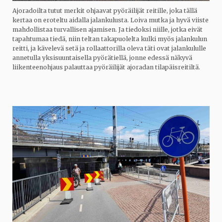
Ajoradoilta tutut merkit ohjaavat pyöräilijät reitille, joka tällä
kertaa on eroteltu aidalla jalankulusta. Loiva mutka ja hyvä viiste
mahdollistaa turvallisen ajamisen. Ja tiedoksi niille, jotka eivät
tapahtumaa tiedä, niin teltan takapuolelta kulki myös jalankulun
reitti, ja kävelevä setä ja rollaattorilla oleva täti ovat jalankululle
annetulla yksisuuntaisella pyörätiellä, jonne edessä näkyvä
liikenteenohjaus palauttaa pyöräilijät ajoradan tilapäisreitiltä.