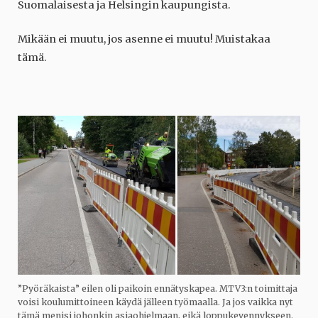
Suomalaisesta ja Helsingin kaupungista.
Mikään ei muutu, jos asenne ei muutu! Muistakaa
tämä.
”Pyöräkaista” eilen oli paikoin ennätyskapea. MTV3:n toimittaja
voisi koulumittoineen käydä jälleen työmaalla. Ja jos vaikka nyt
tämä menisi johonkin asiaohjelmaan, eikä loppukevennykseen.