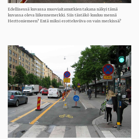
Edellisessä kuvassa muoviaitamutkien takana näkyi tämä
kuvassa oleva liikennemerkki. Siis tästäkö kuuluu mennä
Herttoniemeen? Entä miksi erotteluviiva on vain merkissä?