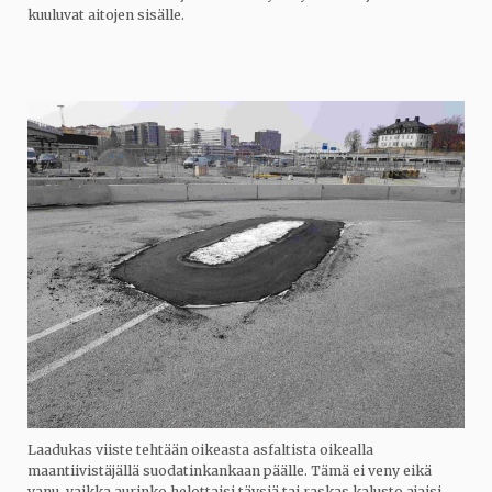
kuuluvat aitojen sisälle.
Laadukas viiste tehtään oikeasta asfaltista oikealla
maantiivistäjällä suodatinkankaan päälle. Tämä ei veny eikä
vanu, vaikka aurinko helottaisi täysiä tai raskas kalusto ajaisi