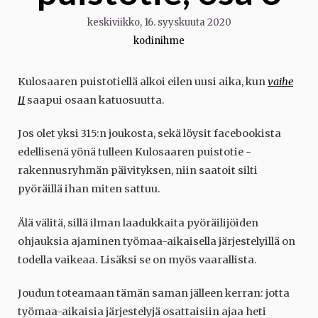
keskiviikko, 16. syyskuuta 2020
kodinihme
Kulosaaren puistotiellä alkoi eilen uusi aika, kun
vaihe
II
saapui osaan katuosuutta.
Jos olet yksi 315:n joukosta, sekä löysit facebookista
edellisenä yönä tulleen Kulosaaren puistotie -
rakennusryhmän päivityksen, niin saatoit silti
pyöräillä ihan miten sattuu.
Älä välitä, sillä ilman laadukkaita pyöräilijöiden
ohjauksia ajaminen työmaa-aikaisella järjestelyillä on
todella vaikeaa. Lisäksi se on myös vaarallista.
Joudun toteamaan tämän saman jälleen kerran: jotta
työmaa-aikaisia järjestelyjä osattaisiin ajaa heti