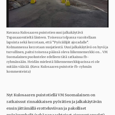
Kuvassa Kulosaaren puistotien uusi jalkakäytävä
Tupasaarentieltä länteen. Toisessa tolpassa varoitellaan
lapsista sekä kerrotaan, että ”Pyöräilijät ajoradalle”.
Kolmannessa kerrotaan suojatiestä. Uusi jalkakäytävä on hyvä ja
turvallinen, paitsi toisessa päässä oleva liikennemerkki on… VM
Suomalainen puolustelee edelleen tätä ratkaisua fb-
ryhmässään. Heidän mielestä liikennemerkkiparissa ei ole
mitään väärää. (Kuva: Kulosaaren puistotie fb-ryhmän
kommenteista)
Nyt Kulosaaren puistotiellä VM Suomalainen on
ratkaissut rinnakkaisen pyörätien ja jalkakäytävän
ensin jättämällä erotteluviivan ja pakolliset
pyöräsymbolit (sekä vapaaehtoiset ajosuuntanuolet)