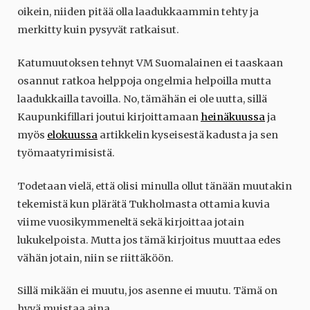
oikein, niiden pitää olla laadukkaammin tehty ja
merkitty kuin pysyvät ratkaisut.
Katumuutoksen tehnyt VM Suomalainen ei taaskaan
osannut ratkoa helppoja ongelmia helpoilla mutta
laadukkailla tavoilla. No, tämähän ei ole uutta, sillä
Kaupunkifillari joutui kirjoittamaan
heinäkuussa
ja
myös
elokuussa
artikkelin kyseisestä kadusta ja sen
työmaatyrimisistä.
Todetaan vielä, että olisi minulla ollut tänään muutakin
tekemistä kun plärätä Tukholmasta ottamia kuvia
viime vuosikymmeneltä sekä kirjoittaa jotain
lukukelpoista. Mutta jos tämä kirjoitus muuttaa edes
vähän jotain, niin se riittäköön.
Sillä mikään ei muutu, jos asenne ei muutu. Tämä on
hyvä muistaa aina.