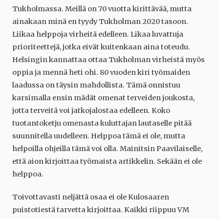
Tukholmassa. Meillä on 70 vuotta kirittävää, mutta
ainakaan minä en tyydy Tukholman 2020 tasoon.
Liikaa helppoja virheitä edelleen. Likaa luvattuja
prioriteettejä, jotka eivät kuitenkaan aina toteudu.
Helsingin kannattaa ottaa Tukholman virheistä myös
oppia ja mennä heti ohi. 80 vuoden kiri työmaiden
laadussa on täysin mahdollista. Tämä onnistuu
karsimalla ensin mädät omenat terveiden joukosta,
jotta terveitä voi jatkojalostaa edelleen. Koko
tuotantoketju omenasta kuluttajan lautaselle pitää
suunnitella uudelleen. Helppoa tämä ei ole, mutta
helpoilla ohjeilla tämä voi olla. Mainitsin Paavilaiselle,
että aion kirjoittaa työmaista artikkelin. Sekään ei ole
helppoa.
Toivottavasti neljättä osaa ei ole Kulosaaren
puistotiestä tarvetta kirjoittaa. Kaikki riippuu VM