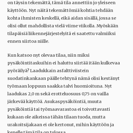
on täysin tekemättä, tämä tila annettiin jo yleiseen
käyttöön. Nyt näitä tekemättömiä kohtia tehdään
kohta ihmisten keskellä, eikä aidan sisällä, jossa se
olisi ollut mahdollista vielä viime viikolla. Myöskään
tilapäisiä liikennejärjestelyitä ei saatettu valmiiksi
ennen siirtoa niille.
Kun katsoo nyt olevaa tilaa, niin miksi
pysäköintitaskuihin ei haluttu siirtää itään kulkevaa
pyöräilyä? Laadukkain asfalttiviistein
suodatinkankaan päälle tehtynä nämä olisi kestänyt
työmaan loppuun saakka talvi huomioituna. Nyt
laadukas 2,0 m sekä erotteluosuus 0,75 on vailla
järkevää käyttöä. Asukaspysäköintiä, muuta
pysäköintiä tai työmaavarastoa ei toivottavasti
kukaan ole aikeissa tähän tilaan tuoda, mutta
urakoitsijakaan ei ole kertonut, mihin käyttöön ja
kenelle tämä tila on tulossa.