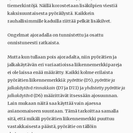
tiemerkintöjä. Näillä korostetaan lisäkilpien viestiä
kaksisuuntaisesta pyöräilystä. Kaikkein
rauhallisimmille kaduilla riittää pelkät lisäkilvet.
Ongelmat ajoradalla on tunnistettu ja osattu
onnistuneesti ratkaista.
Mutta kun tullaan pois ajoradalta, niin pyörätien ja
jalkakäytävän eri variaatioissa liikennemerkkipareja
ei ole laissa enää määrätty. Kaikki kolme erilaista
pyörätien liikennemerkkiä:
pyörätie
(D5),
pyörätie ja
jalkakäytävä rinnakkain
(D7 ja D7.1) ja
yhdistetty pyörätie ja
jalkakäytävä
(D6) määrittävät itsessään ajosuunnan.
Lain mukaan näitä saa käyttää vain ajaessa
asianomaiseen suuntaan. Tämä tarkoittaa samalla
sitä, että mikäli pyörätien liikennemerkki puuttuu
vastakkaisesta päästä, pyörätie on tällöin