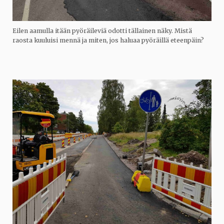
Eilen aamulla itään pyöräileviä odotti tällainen näky. Mistä
raosta kuuluisi mennä ja miten, jos haluaa pyöräillä eteenpäin?