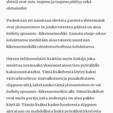
yleisiä ovat mm.
taajama
ja
taajama päättyy
sekä
ohituskiellot
.
Puolestaan eri suuntaan olevista pareista yleisemmät
ovat
yksisuuntainen tie
, jonka toisessa päässä on aina
kielletty ajosuunta
-liikennemerkki. Samoin
etuajo-oikeus
kohdattaessa
merkitään aina toiseen suuntaan
liikennemerkillä
väistämisvelvollisuus kohdattaessa
.
Uuteen
tieliikennelakiin
lisättiin myös
lisäkilpi
, joka
muuttaa normaalin yksisuuntaisen tien pyöräilylle
kaksisuuntaiseksi. Tästä lisäkilvestä löytyy kaksi
värivaihtoehtoa: sinivalkoinen ja punakeltainen
riippuen siitä, laitetaanko tämä
yksisuuntainen tie
vai
kielletty ajosuunta
-liikennemerkin alle. Nämä lisäkilvet
ovat myös pareja, joita molempia on aina pakko
käyttää. Tämän lisäksi kadun luonteesta riippuen
ajorataan on mahdollista lisätä pyöräilystä kertovia