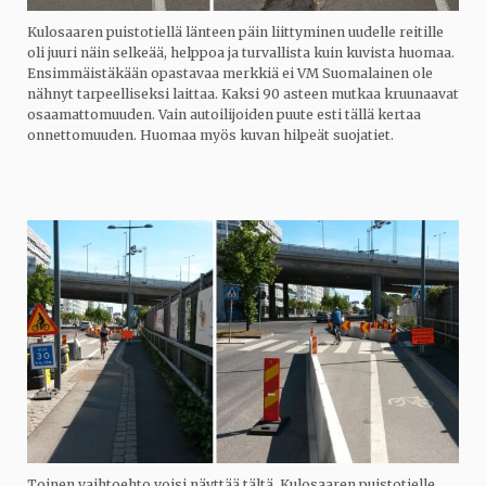
Kulosaaren puistotiellä länteen päin liittyminen uudelle reitille
oli juuri näin selkeää, helppoa ja turvallista kuin kuvista huomaa.
Ensimmäistäkään opastavaa merkkiä ei VM Suomalainen ole
nähnyt tarpeelliseksi laittaa. Kaksi 90 asteen mutkaa kruunaavat
osaamattomuuden. Vain autoilijoiden puute esti tällä kertaa
onnettomuuden. Huomaa myös kuvan hilpeät suojatiet.
Toinen vaihtoehto voisi näyttää tältä. Kulosaaren puistotielle