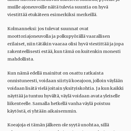
muille ajoneuvoille näitä tulevia suuntia on hyvä
viestittää etukäteen esimerkiksi merkeillä.
Kolmanneksi: jos tulevat suunnat ovat
moottoriajoneuvolla ja polkupyörällä vaarallisen
erilaiset, niin tätäkin vaaraa olisi hyvä viestittää ja jopa
rakenteellisesti estää, kun tämä on kuitenkin monesti
mahdollista.
Kun nämä edellä mainitut on osattu ratkaista
onnistuneesti, voidaan siirtyä koeajoon, jolloin väylään
voidaan lisätä vielä joitain yksityiskohtia. Ja kun kaikki
näyttää ja tuntuu hyvältä, väylä voidaan avata yleiselle
liikenteelle. Samalla hetkellä vanha väylä poistuu
käytöstä, ei yhtään aikaisemmin.
Koeajoja ei tämän jälkeen ole syytä unohtaa, sillä