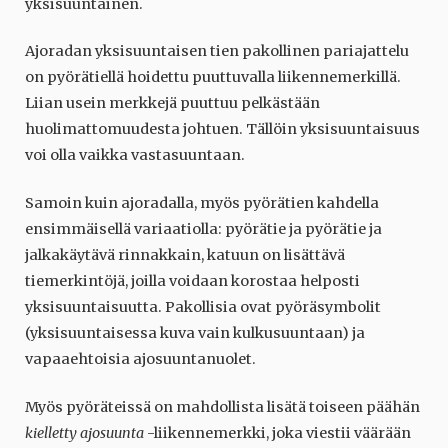
yksisuuntainen.
Ajoradan yksisuuntaisen tien pakollinen pariajattelu
on pyörätiellä hoidettu puuttuvalla liikennemerkillä.
Liian usein merkkejä puuttuu pelkästään
huolimattomuudesta johtuen. Tällöin yksisuuntaisuus
voi olla vaikka vastasuuntaan.
Samoin kuin ajoradalla, myös pyörätien kahdella
ensimmäisellä variaatiolla: pyörätie ja pyörätie ja
jalkakäytävä rinnakkain, katuun on lisättävä
tiemerkintöjä, joilla voidaan korostaa helposti
yksisuuntaisuutta. Pakollisia ovat pyöräsymbolit
(yksisuuntaisessa kuva vain kulkusuuntaan) ja
vapaaehtoisia ajosuuntanuolet.
Myös pyöräteissä on mahdollista lisätä toiseen päähän
kielletty ajosuunta
-liikennemerkki, joka viestii väärään