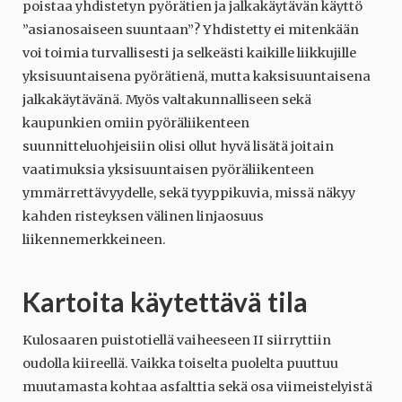
poistaa yhdistetyn pyörätien ja jalkakäytävän käyttö
”asianosaiseen suuntaan”? Yhdistetty ei mitenkään
voi toimia turvallisesti ja selkeästi kaikille liikkujille
yksisuuntaisena pyörätienä, mutta kaksisuuntaisena
jalkakäytävänä. Myös valtakunnalliseen sekä
kaupunkien omiin pyöräliikenteen
suunnitteluohjeisiin olisi ollut hyvä lisätä joitain
vaatimuksia yksisuuntaisen pyöräliikenteen
ymmärrettävyydelle, sekä tyyppikuvia, missä näkyy
kahden risteyksen välinen linjaosuus
liikennemerkkeineen.
Kartoita käytettävä tila
Kulosaaren puistotiellä vaiheeseen II siirryttiin
oudolla kiireellä. Vaikka toiselta puolelta puuttuu
muutamasta kohtaa asfalttia sekä osa viimeistelyistä