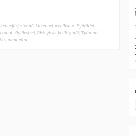
ikennejärjestelmä
,
Liikenneturvallisuus
,
Pyörätiet,
a muut väyläesteet
,
Risteykset ja liittymät
,
Työmaat
tiesuunnitelma