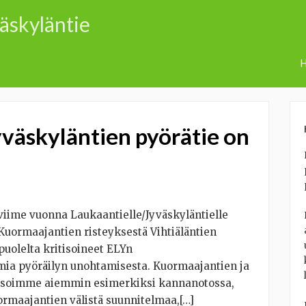
väskyläntie
H
väskyläntien pyörätie on
iime vuonna Laukaantielle/Jyväskyläntielle
Kuormaajantien risteyksestä Vihtiäläntien
uolelta kritisoineet ELYn
mia pyöräilyn unohtamisesta. Kuormaajantien ja
ritisoimme aiemmin esimerkiksi kannanotossa,
uormaajantien välistä suunnitelmaa,[…]