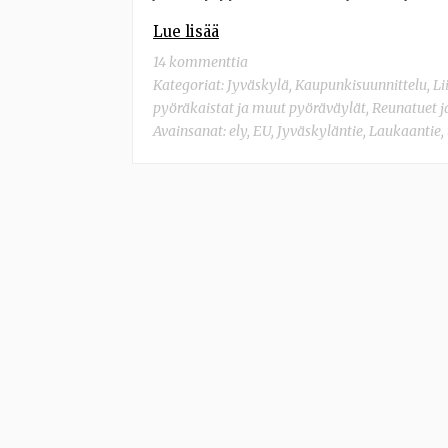
Lue lisää
14 kommenttia
Kategoriat:
Jyväskylä
,
Kaupunkisuunnittelu
,
Li
pyöräkaistat ja muut pyöräväylät
,
Reunatuet j
Avainsanat:
ely
,
EU
,
Jyväskyläntie
,
Laukaantie
,