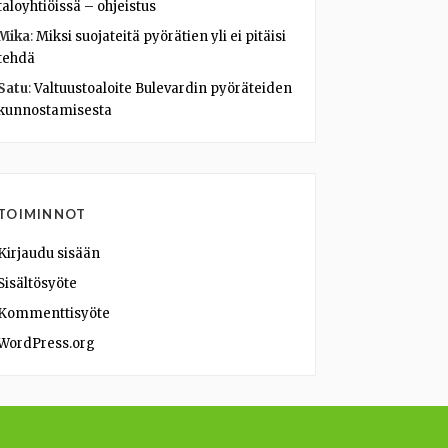
taloyhtiöissä – ohjeistus
Mika
:
Miksi suojateitä pyörätien yli ei pitäisi
tehdä
Satu
:
Valtuustoaloite Bulevardin pyöräteiden
kunnostamisesta
TOIMINNOT
Kirjaudu sisään
Sisältösyöte
Kommenttisyöte
WordPress.org