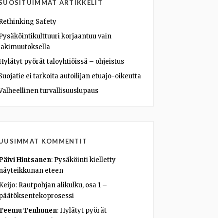
SUOSITUIMMAT ARTIKKELIT
Rethinking Safety
Pysäköintikulttuuri korjaantuu vain
lakimuutoksella
Hylätyt pyörät taloyhtiöissä – ohjeistus
Suojatie ei tarkoita autoilijan etuajo-oikeutta
Valheellinen turvallisuuslupaus
UUSIMMAT KOMMENTIT
Päivi Hintsanen
:
Pysäköinti kielletty
näyteikkunan eteen
Keijo
:
Rautpohjan alikulku, osa 1 –
päätöksentekoprosessi
Teemu Tenhunen
:
Hylätyt pyörät