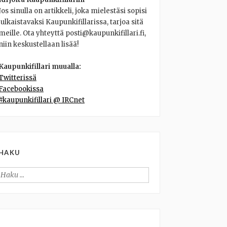
Jos sinulla on artikkeli, joka mielestäsi sopisi
julkaistavaksi Kaupunkifillarissa, tarjoa sitä
meille. Ota yhteyttä posti@kaupunkifillari.fi,
niin keskustellaan lisää!
Kaupunkifillari muualla:
Twitterissä
Facebookissa
#kaupunkifillari @ IRCnet
HAKU
Haku: