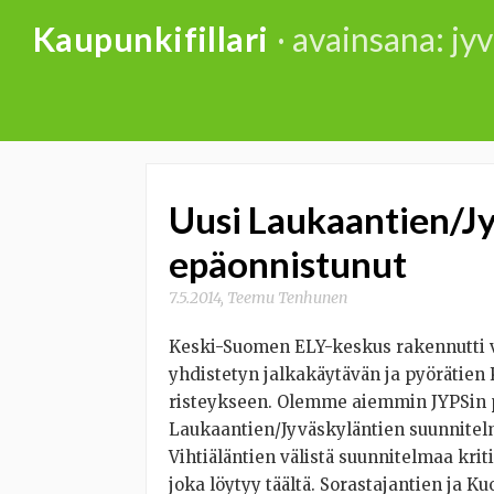
Skip
Kaupunkifillari
· avainsana: jy
to
content
Uusi Laukaantien/Jy
epäonnistunut
7.5.2014
,
Teemu Tenhunen
Keski-Suomen ELY-keskus rakennutti v
yhdistetyn jalkakäytävän ja pyörätien 
risteykseen. Olemme aiemmin JYPSin p
Laukaantien/Jyväskyläntien suunnitel
Vihtiäläntien välistä suunnitelmaa k
joka löytyy täältä. Sorastajantien ja K