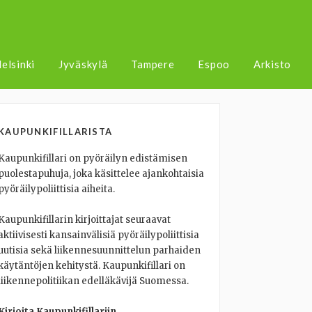
elsinki
Jyväskylä
Tampere
Espoo
Arkisto
KAUPUNKIFILLARISTA
Kaupunkifillari on pyöräilyn edistämisen
puolestapuhuja, joka käsittelee ajankohtaisia
pyöräilypoliittisia aiheita.
Kaupunkifillarin kirjoittajat seuraavat
aktiivisesti kansainvälisiä pyöräilypoliittisia
uutisia sekä liikennesuunnittelun parhaiden
käytäntöjen kehitystä. Kaupunkifillari on
liikennepolitiikan edelläkävijä Suomessa.
Kirjoita Kaupunkifillariin