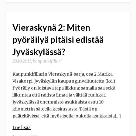
Vieraskynä 2: Miten
pyöräilyä pitäisi edistää
Jyväskylässä?
23.10.2011
,
kaupunkifillari
Kaupunkifillarin Vieraskynä-sarja, osa 2 Marika
Visakorpi, Jyväskylän kaupunginvaltuutettu (kd.)
Pyöräily on loistava tapa liikkua; samalla saa sekä
liikuntaa että raitista ilmaa ja välttää ruuhkat.
Jyväskylässä enemmistö asukkaista asuu 10
kilometrin säteellä keskustasta. Tästä on
pääteltävissä, että myös isolla joukolla asukkaista[…]
Lue lisää