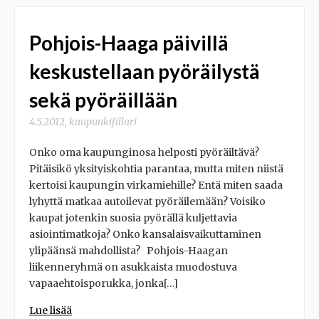
Pohjois-Haaga päivillä
keskustellaan pyöräilystä
sekä pyöräillään
4.5.2012
,
kaupunkifillari
Onko oma kaupunginosa helposti pyöräiltävä?
Pitäisikö yksityiskohtia parantaa, mutta miten niistä
kertoisi kaupungin virkamiehille? Entä miten saada
lyhyttä matkaa autoilevat pyöräilemään? Voisiko
kaupat jotenkin suosia pyörällä kuljettavia
asiointimatkoja? Onko kansalaisvaikuttaminen
ylipäänsä mahdollista? Pohjois-Haagan
liikenneryhmä on asukkaista muodostuva
vapaaehtoisporukka, jonka[…]
Lue lisää