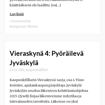
käsittääkseni ole laadittu. Jos[…]
Lue lisää
4 kommenttia
Kategoriat:
Yleinen
Vieraskynä 4: Pyöräilevä
Jyväskylä
22.12.2011
,
kaupunkifillari
Kaupunkifillarin Vieraskynä-sarja, osa 4 Timo
Koivisto, apulaiskaupunginjohtaja, Jyväskylä
Jyväskylän seudun liikenteen kehittämisohjelma
2025 (Jyseli) linjaa liikenteemme nykytilaa ja
tulevaisuuden tavoitteita. Liikenne on yksi