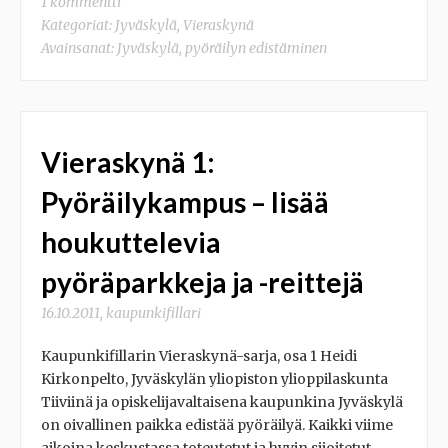
1 kommentti
Kategoriat:
Jyväskylä
,
Vieraskynä
Avainsanat:
Jyväskylä
,
pyöräilyn edistäminen
Vieraskynä 1:
Pyöräilykampus – lisää
houkuttelevia
pyöräparkkeja ja -reittejä
16.10.2011
,
kaupunkifillari
Kaupunkifillarin Vieraskynä-sarja, osa 1 Heidi
Kirkonpelto, Jyväskylän yliopiston ylioppilaskunta
Tiiviinä ja opiskelijavaltaisena kaupunkina Jyväskylä
on oivallinen paikka edistää pyöräilyä. Kaikki viime