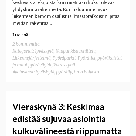
keskeisistä tekijöistä, kun mietitään koko tulevaa
yhdyskuntarakennetta. Kun haluamme myös
liikenteen keinoin osallistua ilmastotalkoisiin, pitää
meidän rakentaa[…]
Lue lisää
2 kommenttia
Kategoriat:
Jyväskylä
,
Kaupunkisuunnittelu
,
Liikennejärjestelmä
,
Pyöräparkit
,
Pyörätiet, pyöräkaistat
ja muut pyöräväylät
,
Vieraskynä
Avainsanat:
Jyväskylä
,
pyöräily
,
timo koivisto
Vieraskynä 3: Keskimaa
edistää sujuvaa asiointia
kulkuvälineestä riippumatta