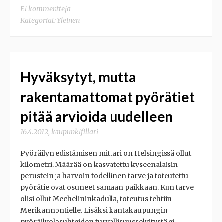
Ei kommentteja
Kategoriat:
Yleinen
Hyväksytyt, mutta
rakentamattomat pyörätiet
pitää arvioida uudelleen
16.4.2012
,
kaupunkifillari
Pyöräilyn edistämisen mittari on Helsingissä ollut
kilometri. Määrää on kasvatettu kyseenalaisin
perustein ja harvoin todellinen tarve ja toteutettu
pyörätie ovat osuneet samaan paikkaan. Kun tarve
olisi ollut Mechelininkadulla, toteutus tehtiin
Merikannontielle. Lisäksi kantakaupungin
pyöräilyolosuhteiden turvallisuusselvitystä ei