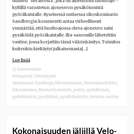
uutisen ”tieraivosta”, joka oli aiheutunut huoltoajo -
kyltillä varustetun ajoneuvon pysäköinnistä
pyöräkaistalle. Kyseisessä uutisessa rikoskomisario
Sandbergin kommentti antaa virheellisesti
ymmärtää, että huoltoajossa oleva ajoneuvo saisi
pysäköidä pyöräkaistalle. Ilta-sanomille lähetettiin
vastine, jossa korjattiin tämä väärinkäsitys. Toimitus
kuitenkin kieltäytyi julkaisemasta[…]
Lue lisää
12 kommenttia
Kategoriat:
Vieraskynä
Avainsanat:
huoltoajo
,
liikenneasetus
,
liikennepolitiikka
,
liikenneraivo
,
Mannerheimintie
,
poliisi
,
pyöräkaista
,
pyöräkaistat
,
pysäköinti
,
pysäköintirike
,
tieraivo
,
vastine
Kokonaisuuden jäljillä Velo-