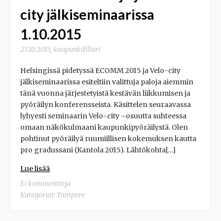
city jälkiseminaarissa
1.10.2015
27.10.2015
,
kaupunkifillari
Helsingissä pidetyssä ECOMM 2015 ja Velo-city
jälkiseminaarissa esiteltiin valittuja paloja aiemmin
tänä vuonna järjestetyistä kestävän liikkumisen ja
pyöräilyn konferensseista. Käsittelen seuraavassa
lyhyesti seminaarin Velo-city –osuutta suhteessa
omaan näkökulmaani kaupunkipyöräilystä. Olen
pohtinut pyöräilyä ruumiillisen kokemuksen kautta
pro gradussani (Kantola 2015). Lähtökohta[…]
Lue lisää
Ei kommentteja
Kategoriat:
Tampere