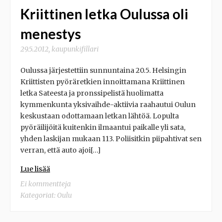
Kriittinen letka Oulussa oli
menestys
29.5.2012
,
kaupunkifillari
Oulussa järjestettiin sunnuntaina 20.5. Helsingin
Kriittisten pyöräretkien innoittamana Kriittinen
letka Sateesta ja pronssipelistä huolimatta
kymmenkunta yksivaihde-aktiivia raahautui Oulun
keskustaan odottamaan letkan lähtöä. Lopulta
pyöräilijöitä kuitenkin ilmaantui paikalle yli sata,
yhden laskijan mukaan 113. Poliisitkin piipahtivat sen
verran, että auto ajoi[…]
Lue lisää
Ei kommentteja
Kategoriat:
Oulu