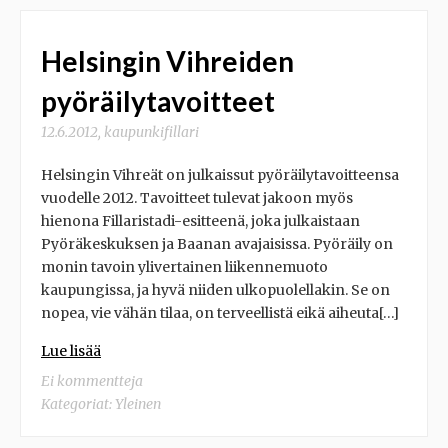
Helsingin Vihreiden
pyöräilytavoitteet
12.6.2012
,
kaupunkifillari
Helsingin Vihreät on julkaissut pyöräilytavoitteensa
vuodelle 2012. Tavoitteet tulevat jakoon myös
hienona Fillaristadi-esitteenä, joka julkaistaan
Pyöräkeskuksen ja Baanan avajaisissa. Pyöräily on
monin tavoin ylivertainen liikennemuoto
kaupungissa, ja hyvä niiden ulkopuolellakin. Se on
nopea, vie vähän tilaa, on terveellistä eikä aiheuta[…]
Lue lisää
Ei kommentteja
Kategoriat:
Yleinen