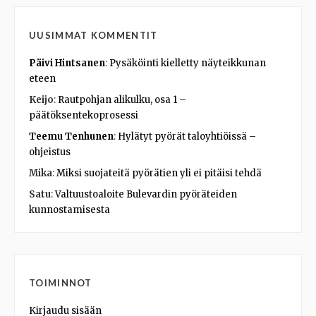
UUSIMMAT KOMMENTIT
Päivi Hintsanen
:
Pysäköinti kielletty näyteikkunan
eteen
Keijo
:
Rautpohjan alikulku, osa 1 –
päätöksentekoprosessi
Teemu Tenhunen
:
Hylätyt pyörät taloyhtiöissä –
ohjeistus
Mika
:
Miksi suojateitä pyörätien yli ei pitäisi tehdä
Satu
:
Valtuustoaloite Bulevardin pyöräteiden
kunnostamisesta
TOIMINNOT
Kirjaudu sisään