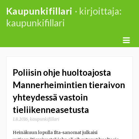
Skip
Kaupunkifillari
· kirjoittaja:
to
kaupunkifillari
content
Poliisin ohje huoltoajosta
Mannerheimintien tieraivon
yhteydessä vastoin
tieliikenneasetusta
1.8.2016
,
kaupunkifillari
Heinäkuun lopulla Ilta-sanomat julkaisi