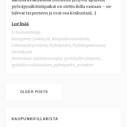
aikoina keskustassa toteutetut ja hyvin sijoitetut
pyöräpysäköintipaikat on otettu ilolla vastaan – ne
tulevat tarpeeseen ja ovat osa keskustan[…]
Lue lisää
Ei kommentteja
Kategoriat:
Jyväskylä
,
Kaupunkisuunnittelu
,
Liikennejärjestelmä
,
Pyöräparkit
,
Pyörätapahtumat
,
Vieraskynä
Avainsanat:
autoton kampus
,
jyväskylän yliopisto
,
pyöräilyn edistäminen
,
pyöräparkit
,
pyörätiet
Posts
OLDER POSTS
navigation
KAUPUNKIFILLARISTA