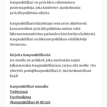
Kaupunkifillari on pyöräilyn edistämisen
puolestapuhuja, joka käsittelee ajankohtaisia
pyöräilypoliittisia aiheita.
Kaupunkifillarin kirjoittajat seuraavat aktiivisesti
kansainvälisiä pyöräilypoliittisia uutisia sekä
liikennesuunnittelun parhaiden käytäntöjen kehitystä.
Kaupunkifillari on liikennepolitiikan edelläkävijä
Suomessa.
Kirjoita Kaupunkifillariin
Jos sinulla on artikkeli, joka mielestäsi sopisi
julkaistavaksi Kaupunkifillarissa, tarjoa sitä meille. Ota
yhteyttä posti@kaupunkifillari.fi, niin keskustellaan
lisää!
Kaupunkifillari muualla:
Twitterissä
Facebookissa
#kaupunkifillari @ IRCnet