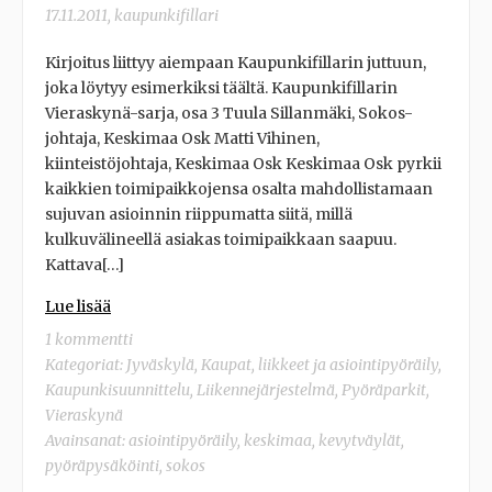
17.11.2011
,
kaupunkifillari
Kirjoitus liittyy aiempaan Kaupunkifillarin juttuun,
joka löytyy esimerkiksi täältä. Kaupunkifillarin
Vieraskynä-sarja, osa 3 Tuula Sillanmäki, Sokos-
johtaja, Keskimaa Osk Matti Vihinen,
kiinteistöjohtaja, Keskimaa Osk Keskimaa Osk pyrkii
kaikkien toimipaikkojensa osalta mahdollistamaan
sujuvan asioinnin riippumatta siitä, millä
kulkuvälineellä asiakas toimipaikkaan saapuu.
Kattava[…]
Lue lisää
1 kommentti
Kategoriat:
Jyväskylä
,
Kaupat, liikkeet ja asiointipyöräily
,
Kaupunkisuunnittelu
,
Liikennejärjestelmä
,
Pyöräparkit
,
Vieraskynä
Avainsanat:
asiointipyöräily
,
keskimaa
,
kevytväylät
,
pyöräpysäköinti
,
sokos