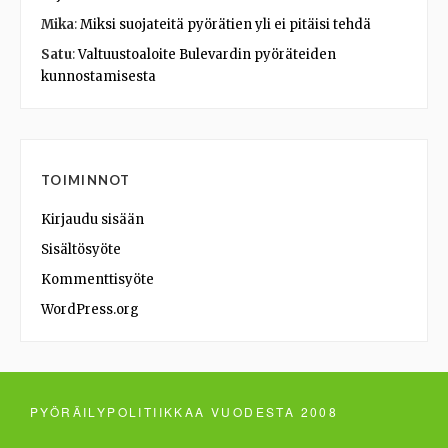
Mika
:
Miksi suojateitä pyörätien yli ei pitäisi tehdä
Satu
:
Valtuustoaloite Bulevardin pyöräteiden
kunnostamisesta
TOIMINNOT
Kirjaudu sisään
Sisältösyöte
Kommenttisyöte
WordPress.org
PYÖRÄILYPOLITIIKKAA VUODESTA 2008