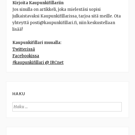
Kirjoita Kaupunkifillariin
Jos sinulla on artikkeli, joka mielestäsi sopisi
julkaistavaksi Kaupunkifillarissa, tarjoa sitä meille. Ota
yhteyttä posti@kaupunkifillari.fi, niin keskustellaan
lisää!
Kaupunkifillari muualla:
Twitterissä
Facebookissa
#kaupunkifillari @ IRCnet
HAKU
Haku: