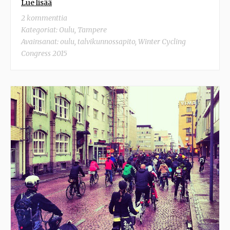
Lue lisää
2 kommenttia
Kategoriat:
Oulu
,
Tampere
Avainsanat:
oulu
,
talvikunnossapito
,
Winter Cycling
Congress 2015