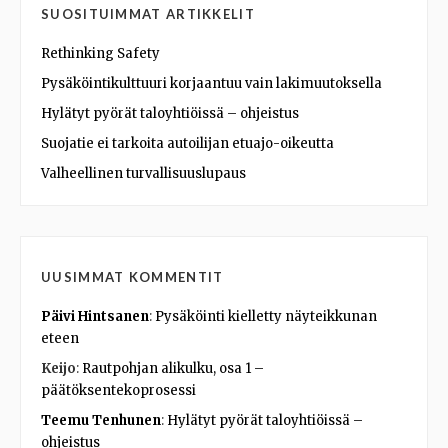
SUOSITUIMMAT ARTIKKELIT
Rethinking Safety
Pysäköintikulttuuri korjaantuu vain lakimuutoksella
Hylätyt pyörät taloyhtiöissä – ohjeistus
Suojatie ei tarkoita autoilijan etuajo-oikeutta
Valheellinen turvallisuuslupaus
UUSIMMAT KOMMENTIT
Päivi Hintsanen
:
Pysäköinti kielletty näyteikkunan
eteen
Keijo
:
Rautpohjan alikulku, osa 1 –
päätöksentekoprosessi
Teemu Tenhunen
:
Hylätyt pyörät taloyhtiöissä –
ohjeistus