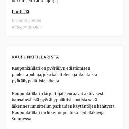
verran, että auto ajoi[…]
Lue lisää
Ei kommentteja
Kategoriat:
Oulu
KAUPUNKIFILLARISTA
Kaupunkifillari on pyöräilyn edistämisen
puolestapuhuja, joka käsittelee ajankohtaisia
pyöräilypoliittisia aiheita.
Kaupunkifillarin kirjoittajat seuraavat aktiivisesti
kansainvälisiä pyöräilypoliittisia uutisia sekä
liikennesuunnittelun parhaiden käytäntöjen kehitystä.
Kaupunkifillari on liikennepolitiikan edelläkävijä
Suomessa.