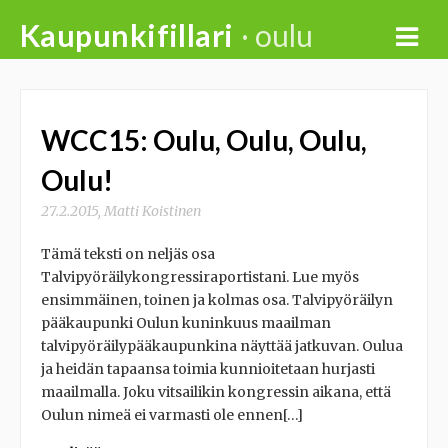
Skip
Kaupunkifillari
· oulu
to
content
WCC15: Oulu, Oulu, Oulu,
Oulu!
27.2.2015
,
Matti Koistinen
Tämä teksti on neljäs osa
Talvipyöräilykongressiraportistani. Lue myös
ensimmäinen, toinen ja kolmas osa. Talvipyöräilyn
pääkaupunki Oulun kuninkuus maailman
talvipyöräilypääkaupunkina näyttää jatkuvan. Oulua
ja heidän tapaansa toimia kunnioitetaan hurjasti
maailmalla. Joku vitsailikin kongressin aikana, että
Oulun nimeä ei varmasti ole ennen[…]