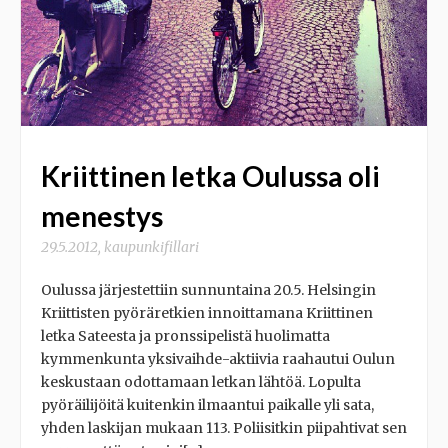
Kriittinen letka Oulussa oli
menestys
29.5.2012
,
kaupunkifillari
Oulussa järjestettiin sunnuntaina 20.5. Helsingin
Kriittisten pyöräretkien innoittamana Kriittinen
letka Sateesta ja pronssipelistä huolimatta
kymmenkunta yksivaihde-aktiivia raahautui Oulun
keskustaan odottamaan letkan lähtöä. Lopulta
pyöräilijöitä kuitenkin ilmaantui paikalle yli sata,
yhden laskijan mukaan 113. Poliisitkin piipahtivat sen