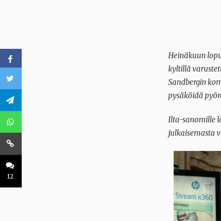
Heinäkuun lopu
kyltillä varust
Sandbergin komm
pysäköidä pyörä
Ilta-sanomille l
julkaisemasta va
12