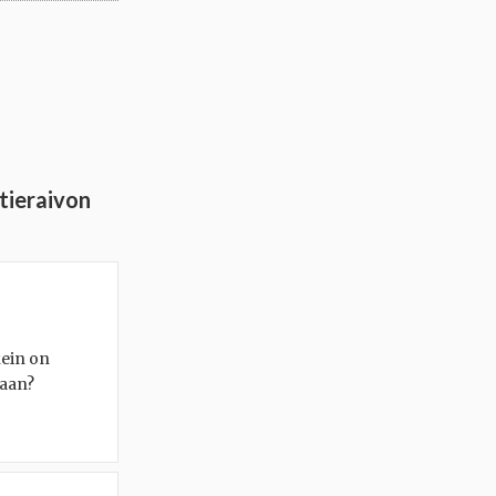
tieraivon
kein on
taan?