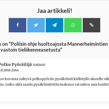
Jaa artikkeli!
 on “
Poliisin ohje huoltoajosta Mannerheimintien 
vastoin tieliikenneasetusta
”
Polku Pyöräilijä
sanoo:
.8.2016 23:44
uo kuvassa näkyvä polkupyörän pysäköinti kielletylle alueelle oi
tu, voiko siitä saada pysäköintivirhemaksun vai miten asia hoide