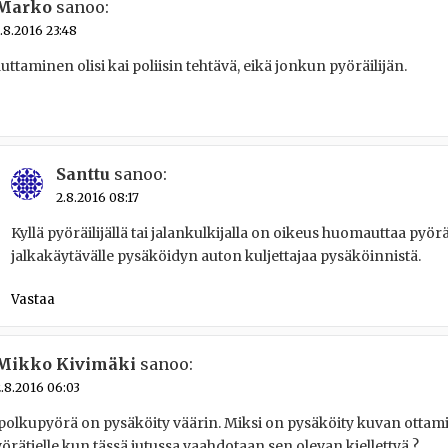
Marko
sanoo:
.8.2016 23:48
taminen olisi kai poliisin tehtävä, eikä jonkun pyöräilijän.
Santtu
sanoo:
2.8.2016 08:17
Kyllä pyöräilijällä tai jalankulkijalla on oikeus huomauttaa pyörät
jalkakäytävälle pysäköidyn auton kuljettajaa pysäköinnistä.
Vastaa
Mikko Kivimäki
sanoo:
.8.2016 06:03
olkupyörä on pysäköity väärin. Miksi on pysäköity kuvan ottami
yörätielle kun tässä jutussa vaahdotaan sen olevan kiellettyä ?