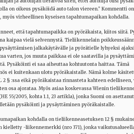
lijän ja autoilijan tieraivoa siten, ettei autoilija olisi pysä
olla on oikeus pysäköidä auto talon viereen.” Kommentti on 
 myös virheellinen kyseisen tapahtumapaikan kohdalla.
anneet, että tapahtumapaikka on pyöräkaista, kiitos siitä. 
ma kaipaa vielä selvennystä. Tieliikennelain poikkeussään
 pysäyttämisen jalkakäytävälle ja pyörätielle lyhyeksi ajak
a varten, jos muuta paikkaa ei ole saatavilla ja pysäyttäm
tä. Pysäköinti ei saa aiheuttaa kohtuutonta haittaa. Tämä
ös ei kuitenkaan ulotu pyöräkaistalle. Nämä kolme käsitet
 2 § :ssa eikä pyöräkaistaa rinnasteta kahteen edelliseen,
täten osa ajorataa. Myös asiaa koskevassa Wienin tieliike
E 55/2005, kohta 1.1, 23 artikla), jonka Suomi on asettanu
lletään pysäköinti ja pysäyttäminen pyöräkaistalle.
tumapaikan kohdalla on tieliikenneasetuksen 12 § mukain
kielletty -liikennemerkki (nro 371), jonka vaikutusalueell