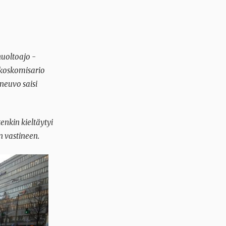
huoltoajo -
rikoskomisario
neuvo saisi
tenkin kieltäytyi
n vastineen.