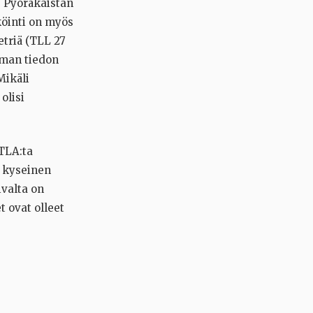
. Pyöräkaistan
köinti on myös
etriä (TLL 27
aman tiedon
Mikäli
olisi
 TLA:ta
ä kyseinen
ivalta on
t ovat olleet