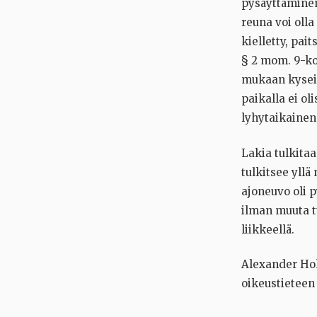
pysäyttäminen
reuna voi oll
kielletty, pai
§ 2 mom. 9-ko
mukaan kyseis
paikalla ei oli
lyhytaikainen
Lakia tulkita
tulkitsee yll
ajoneuvo oli p
ilman muuta tu
liikkeellä.
Alexander Ho
oikeustieteen 