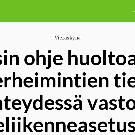
H
Vieraskynä
sin ohje huolto
heimintien ti
hteydessä vasto
eliikenneasetu