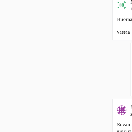
1
Huomaut
Vastaa
2
Kuvan p
juuri p