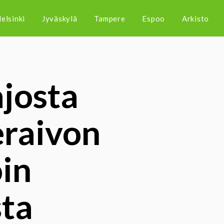
elsinki
Jyväskylä
Tampere
Espoo
Arkisto
ajosta
eraivon
in
sta