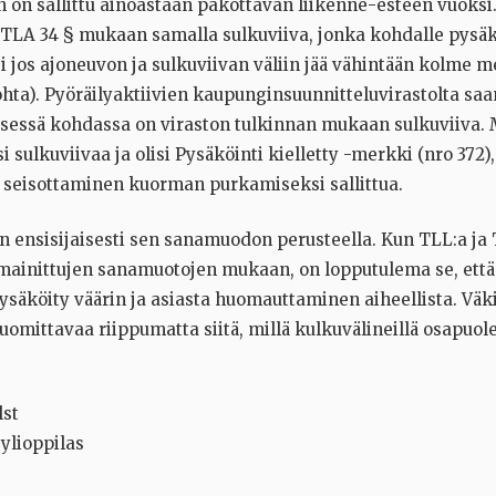
 on sallittu ainoastaan pakottavan liikenne-esteen vuoksi
a TLA 34 § mukaan samalla sulkuviiva, jonka kohdalle pysä
tsi jos ajoneuvon ja sulkuviivan väliin jää vähintään kolme m
hta). Pyöräilyaktiivien kaupunginsuunnitteluvirastolta sa
essä kohdassa on viraston tulkinnan mukaan sulkuviiva. 
si sulkuviivaa ja olisi Pysäköinti kielletty -merkki (nro 372), 
 seisottaminen kuorman purkamiseksi sallittua.
an ensisijaisesti sen sanamuodon perusteella. Kun TLL:a ja
ä mainittujen sanamuotojen mukaan, on lopputulema se, ett
ysäköity väärin ja asiasta huomauttaminen aiheellista. Väk
omittavaa riippumatta siitä, millä kulkuvälineillä osapuole
lst
ylioppilas