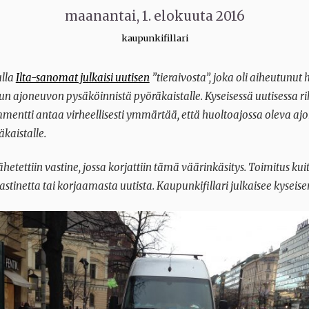
maanantai, 1. elokuuta 2016
kaupunkifillari
lla
Ilta-sanomat julkaisi uutisen
”tieraivosta”, joka oli aiheutunut 
etun ajoneuvon pysäköinnistä pyöräkaistalle. Kyseisessä uutisessa 
entti antaa virheellisesti ymmärtää, että huoltoajossa oleva ajo
kaistalle.
ähetettiin vastine, jossa korjattiin tämä väärinkäsitys. Toimitus kui
stinetta tai korjaamasta uutista. Kaupunkifillari julkaisee kyseise