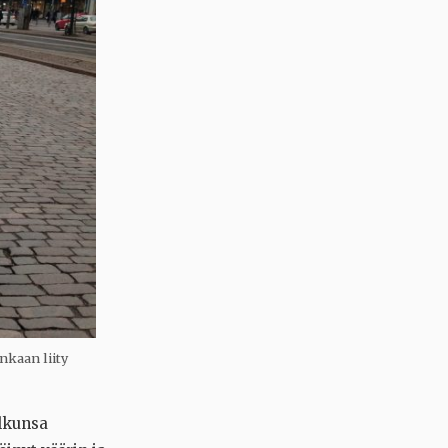
nkaan liity
lkunsa