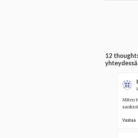
12 thoughts
yhteydessä 
1
Miten t
sanktoi
Vastaa