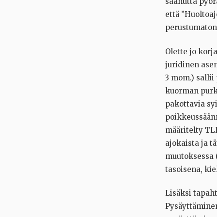
saanutta pyöräi
että ”Huoltoaj
perustumaton,
Olette jo korj
juridinen ase
3 mom.) sallii
kuorman purku
pakottavia syi
poikkeussäänn
määritelty TLL
ajokaista ja 
muutoksessa (H
tasoisena, kie
Lisäksi tapah
Pysäyttäminen 