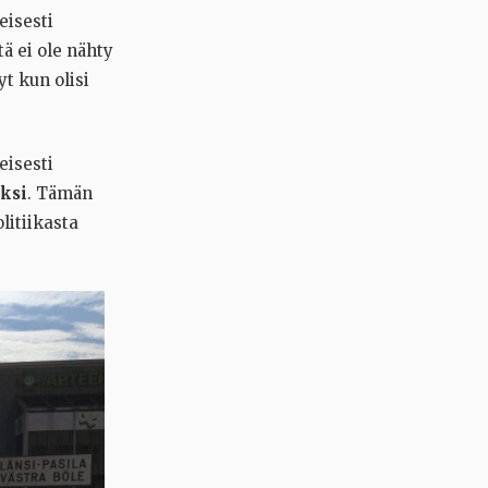
eisesti
tä ei ole nähty
t kun olisi
eisesti
ksi
. Tämän
litiikasta