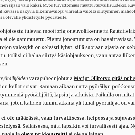
 sijaan vain kaksi. Myös turvattomuus muuttui turvallisuudeksi. Ku
vat kuvassa näkyviä liikennevaloja: vihreällä valolla siirtyminen mahd
sa olevalle yhdistetylle pyörätielle.
pohjoisesta tulevaa moottoriajoneuvoliikennettä Rautatielä
a ei ole sammutettu. Pientä jonoutumista on havaittavissa
ojen valosykli on selvästi lyhyt, sillä suoraan ajavia on sel
oitu. Poliisi ei halua siirtyä käsiohjaukseen, vaan antaa liik
sen.
pyöräilijöiden
varapuheenjohtaja
Marjut Ollitervo pitää puh
ien kellot soivat. Samaan aikaan uutta pyöräilyn poikkeusrei
mmeniä pyöräilijöitä, lapsia ja aikuisia. Paikalla on mita
iä, joten kahden tunnin aikana yli tuhat pyöräilijää on va
 ei ole määrässä, vaan turvallisessa, helpossa ja sujuvas
stelyssä.
Sellaisessa, mitä lapsikin voi turvallisesti ajaa. 
a puolella
oleva poikkeusreitti
ei ole sellainen.