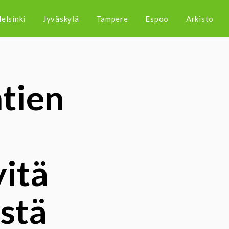
elsinki
Jyväskylä
Tampere
Espoo
Arkisto
tien
yitä
ystä