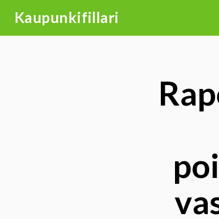
Skip
Kaupunkifillari
to
content
Rap
poi
vas