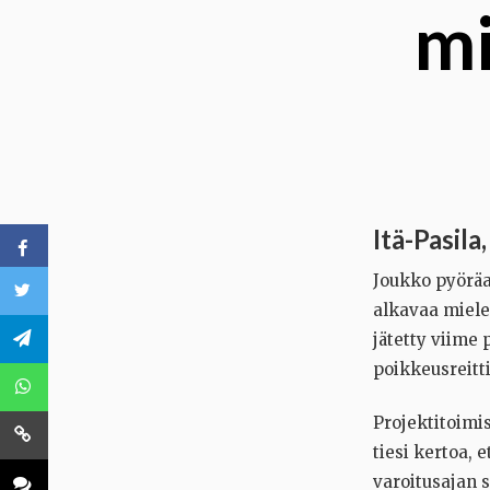
mi
Itä-Pasila
Joukko pyöräa
alkavaa mielen
jätetty viime 
poikkeusreitt
Projektitoimis
tiesi kertoa, 
varoitusajan 