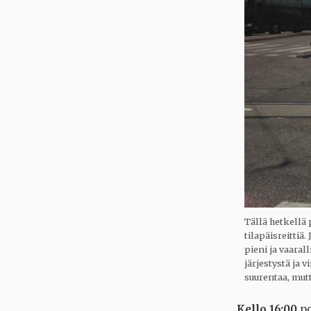
Tällä hetkellä
tilapäisreittiä
pieni ja vaarall
järjestystä ja 
suurentaa, mutt
Kello 16:00
po