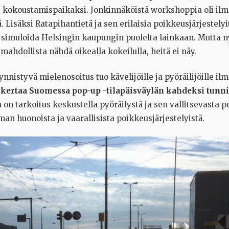
, kokoustamispaikaksi. Jonkinnäköistä workshoppia oli ilm
ä. Lisäksi Ratapihantietä ja sen erilaisia poikkeusjärjestelyi
i simuloida Helsingin kaupungin puolelta lainkaan. Mutta ny
 mahdollista nähdä oikealla kokeilulla, heitä ei näy.
ynnistyvä mielenosoitus tuo kävelijöille ja pyöräilijöille ilm
kertaa Suomessa pop-up -tilapäisväylän kahdeksi tunni
a on tarkoitus keskustella pyöräilystä ja sen vallitsevasta po
an huonoista ja vaarallisista poikkeusjärjestelyistä.