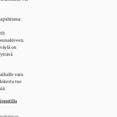
 tapahtuma:
20)
reunakiveen.
 väylä on
ryttävä
aikalle vain
lokerta tuo
iä.
eunakiviä on