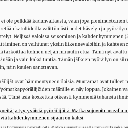
 ei ole pelkkää kadunvaltausta, vaan jopa pienimuotoinen
rretään katuliiduilla välittömästi uudet kävelyn ja pyöräilyn
stelyt. Neljissä valoissa seisominen ja kahdenkymmenen (
ittäminen on vaihtunut yksiin liikennevaloihin ja kahteen 
mä tarkoittaa kolmen neljän minuutin etua. Tämä nyt avattu
änään ja vain kaksi tuntia. Tämän jälkeen pyöräilyn on siir
in, näin kuulen sanottavan.
räilijät ovat hämmentyneen iloisia. Muutamat ovat tulleet p
Työmatkapyöräilijöiden määrälle ei näy loppua. Jokainen va
 lisää. Tämä asia koskettaa oikeasti kymmeniä tuhansia ihmis
a tyytyväisiä pyöräilijöitä. Matka sujuvoitu usealla minuutilla sekä r