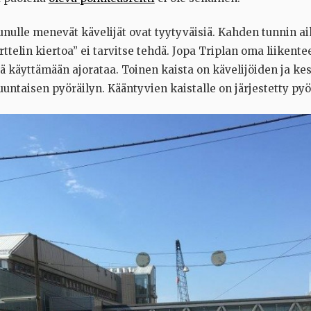
unulle menevät kävelijät ovat tyytyväisiä. Kahden tunnin a
rttelin kiertoa” ei tarvitse tehdä. Jopa Triplan oma liikent
ä käyttämään ajorataa. Toinen kaista on kävelijöiden ja kes
untaisen pyöräilyn. Kääntyvien kaistalle on järjestetty py