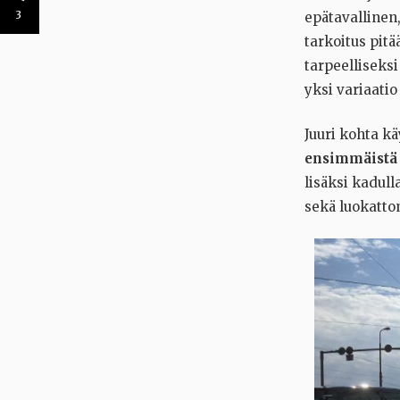
3
epätavallinen
tarkoitus pitä
tarpeelliseks
yksi variaatio
Juuri kohta kä
ensimmäistä 
lisäksi kadull
sekä luokattom