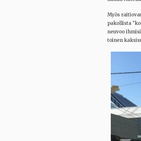
Myös raitiova
pakollista ”ko
neuvoo ihmisi
toinen kaksisu