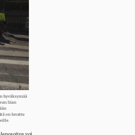
ton hyväksymää
van liian
tään
itä on luvattu
ille.
elenosoitus voi