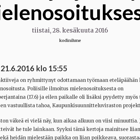
elenosoitukse
tiistai, 28. kesäkuuta 2016
kodinihme
, 21.6.2016 klo 15:55
ktiiveja on ryhmittynyt odottamaan työmaan eteläpäähän k
osoitusta. Poliisille ilmoitus mielenosoituksesta on
perjantaina (17.6) ja eilen paikalle oli lisäksi pyydetty myö
ien vastuullista tahoa, Kaupunkisuunnitteluviraston projekt
ton väkeä ei vielä näy, kun aikaa alkuun on viisi minuuttia.
etteivät he tule lainkaan. Syyksi tämä kertoja mainitsee liia
sekä heidän mielestään paikka on liian poikkeava, suorast