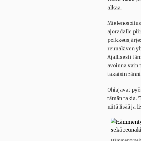
alkaa.
Mielenosoitus
ajoradalle pii
poikkeusjärje
reunakiven yl
Ajallisesti tä
avoinna vain t
takaisin ränni
Ohiajavat pyö
tämän takia. 
niitä lisää ja
Hämmentyneitä j