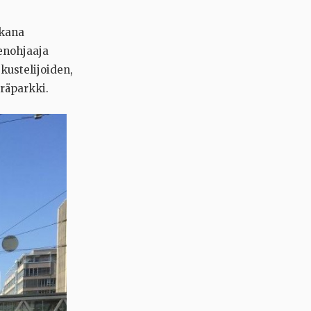
ikana
eenohjaaja
kustelijoiden,
öräparkki.