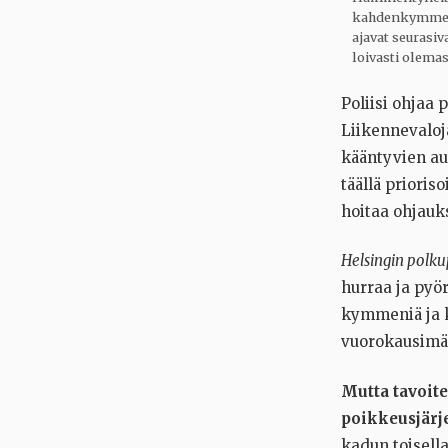
kahdenkymmenen
ajavat seurasi
loivasti olemas
Poliisi ohjaa 
Liikennevaloj
kääntyvien aut
täällä prioris
hoitaa ohjauk
Helsingin polku
hurraa ja pyör
kymmeniä ja ky
vuorokausimäär
Mutta tavoite
poikkeusjärje
kadun toisell