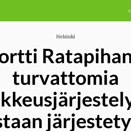
H
Helsinki
ortti Ratapihan
turvattomia
kkeusjärjestel
taan järjestet