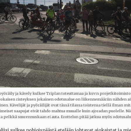
 pyöräily ja kävely kulkee Triplan toteuttamaa ja ksv:n projetkitoimis
. Jokaisen risteyksen jokainen odotusalue on liikennemääriin nähden ai
inen. Kävelijät ja pyöräilijät ovat tässä tilassa toistensa tiellä ilman mi
viimeiset saapujat eivät tahdo mahtua muualle kuin ajoradan puolelle. Nä
a pelkkä suurennuskaan ei auta. Erottelun pitää jatkua myös odotusalue
liisi sulkee pohjoispäästä etelään johtavat ajokaistat ja mi