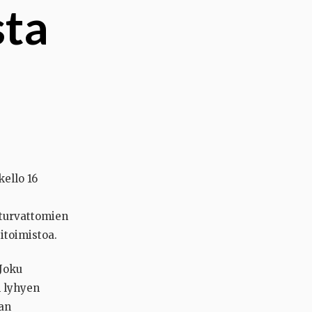
sta
ello 16
s turvattomien
itoimistoa.
 Joku
n lyhyen
aan