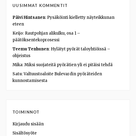
UUSIMMAT KOMMENTIT
Päivi Hintsanen
:
Pysäköinti kielletty näyteikkunan
eteen
Keijo
:
Rautpohjan alikulku, osa 1 –
päätöksentekoprosessi
Teemu Tenhunen
:
Hylätyt pyörät taloyhtiöissä –
ohjeistus
Mika
:
Miksi suojateitä pyörätien yli ei pitäisi tehdä
Satu
:
Valtuustoaloite Bulevardin pyöräteiden
kunnostamisesta
TOIMINNOT
Kirjaudu sisään
Sisältösyöte