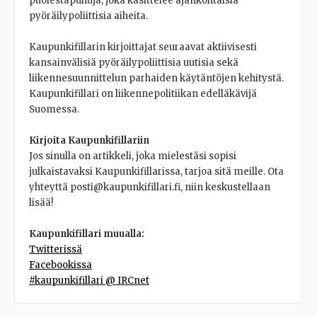
puolestapuhuja, joka käsittelee ajankohtaisia
pyöräilypoliittisia aiheita.
Kaupunkifillarin kirjoittajat seuraavat aktiivisesti
kansainvälisiä pyöräilypoliittisia uutisia sekä
liikennesuunnittelun parhaiden käytäntöjen kehitystä.
Kaupunkifillari on liikennepolitiikan edelläkävijä
Suomessa.
Kirjoita Kaupunkifillariin
Jos sinulla on artikkeli, joka mielestäsi sopisi
julkaistavaksi Kaupunkifillarissa, tarjoa sitä meille. Ota
yhteyttä posti@kaupunkifillari.fi, niin keskustellaan
lisää!
Kaupunkifillari muualla:
Twitterissä
Facebookissa
#kaupunkifillari @ IRCnet