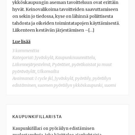
ykköskaupungin aseman tavoitteluun ovat erittäin
hyvät. Keinovalikoima tavoitteiden saavuttamiseen
on sekin jo tiedossa, kyse on lähinnä poliittisesta
tahdosta ja oikeiden toimintatapojen käyttämisestä.
Liikenteen kestävän järjestämisen –[…]
Lue lisää
3 kommenttia
Kategoriat:
Jyväskylä
,
Kaupunkisuunnittelu
,
Liikennejärjestelmä
,
Pyörätiet, pyöräkaistat ja muut
pyöräväylät
,
Ulkomailta
Avainsanat:
I cycle jkl
,
Jyväskylä
,
pyöräily
,
pyöräilyn
edistäminen
,
suomen pyöräilyn ykköskaupunki
,
suomi
KAUPUNKIFILLARISTA
Kaupunkifillari on pyöräilyn edistämisen