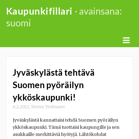
Skip
Kaupunkifillari
· avainsana:
to
suomi
content
Jyväskylästä tehtävä
Suomen pyöräilyn
ykköskaupunki!
8.2.2012
,
Teemu Tenhunen
Jyväskylästä kannattaisi tehdä Suomen pyöräilyn
ykköskaupunki. Tämä tuottaisi kaupungille ja sen
asukkaille merkittäviä hyötyjä. Lähtökohdat