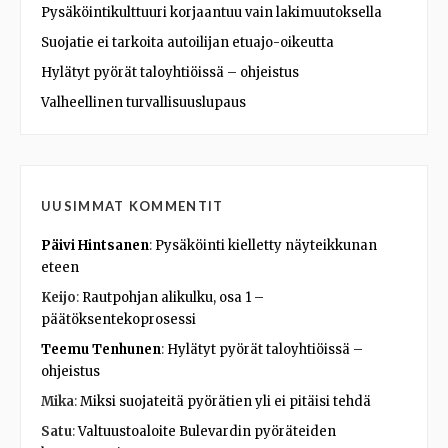
Pysäköintikulttuuri korjaantuu vain lakimuutoksella
Suojatie ei tarkoita autoilijan etuajo-oikeutta
Hylätyt pyörät taloyhtiöissä – ohjeistus
Valheellinen turvallisuuslupaus
UUSIMMAT KOMMENTIT
Päivi Hintsanen
:
Pysäköinti kielletty näyteikkunan
eteen
Keijo
:
Rautpohjan alikulku, osa 1 –
päätöksentekoprosessi
Teemu Tenhunen
:
Hylätyt pyörät taloyhtiöissä –
ohjeistus
Mika
:
Miksi suojateitä pyörätien yli ei pitäisi tehdä
Satu
:
Valtuustoaloite Bulevardin pyöräteiden