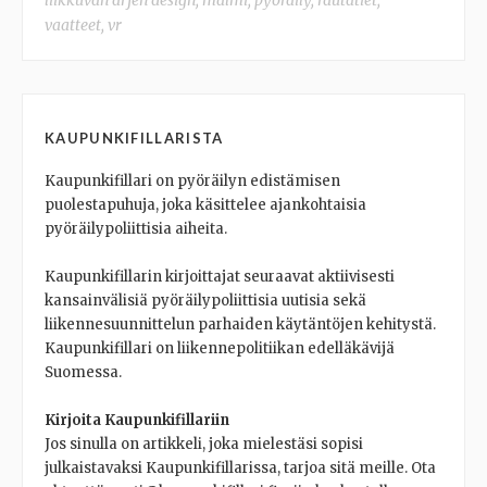
vaatteet
,
vr
KAUPUNKIFILLARISTA
Kaupunkifillari on pyöräilyn edistämisen
puolestapuhuja, joka käsittelee ajankohtaisia
pyöräilypoliittisia aiheita.
Kaupunkifillarin kirjoittajat seuraavat aktiivisesti
kansainvälisiä pyöräilypoliittisia uutisia sekä
liikennesuunnittelun parhaiden käytäntöjen kehitystä.
Kaupunkifillari on liikennepolitiikan edelläkävijä
Suomessa.
Kirjoita Kaupunkifillariin
Jos sinulla on artikkeli, joka mielestäsi sopisi
julkaistavaksi Kaupunkifillarissa, tarjoa sitä meille. Ota