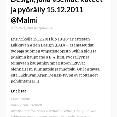
ja pyöräily 15.12.2011
@Malmi
6.12.2011
,
Joni Karjalainen
Ensi viikolla 15.12.2011 klo 18-20 järjestetään
Liikkuvan Arjen Design (LAD) – asemaseudut
työpaja Suomen ympäristöopisto Syklin tiloissa
(Malmin kauppatie 8 B, 4. krs). Pyöräilyyn ja
toimivaan kaupunkiympäristöön liittyvät
olennaisesti suunnittelu ja muotoilu. On loistavaa,
että Liikkuvan Arjen Design-tyypit ovat ottaneet
pohdintansa[…]
Lue lisää
1 kommentti
Kategoriat:
Yleinen
Avainsanat:
"yhteiset asemat"
,
asema
,
HSL
,
juna
,
lad
,
liikkuvan arjen design
,
malmi
,
pyöräily
,
rautatiet
,