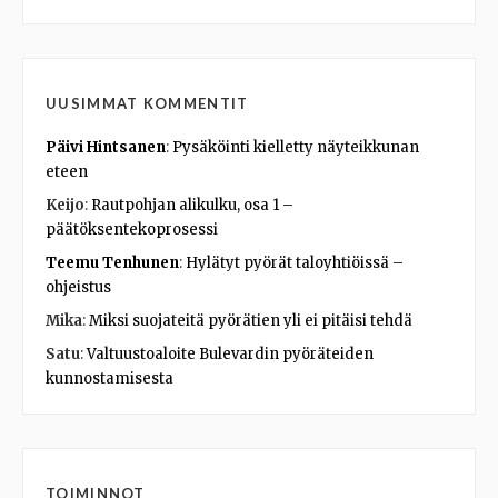
UUSIMMAT KOMMENTIT
Päivi Hintsanen
:
Pysäköinti kielletty näyteikkunan
eteen
Keijo
:
Rautpohjan alikulku, osa 1 –
päätöksentekoprosessi
Teemu Tenhunen
:
Hylätyt pyörät taloyhtiöissä –
ohjeistus
Mika
:
Miksi suojateitä pyörätien yli ei pitäisi tehdä
Satu
:
Valtuustoaloite Bulevardin pyöräteiden
kunnostamisesta
TOIMINNOT