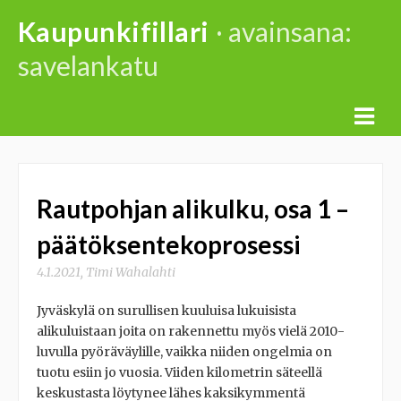
Skip
Kaupunkifillari
· avainsana:
to
savelankatu
content
Rautpohjan alikulku, osa 1 –
päätöksentekoprosessi
4.1.2021
,
Timi Wahalahti
Jyväskylä on surullisen kuuluisa lukuisista
alikuluistaan joita on rakennettu myös vielä 2010-
luvulla pyöräväylille, vaikka niiden ongelmia on
tuotu esiin jo vuosia. Viiden kilometrin säteellä
keskustasta löytynee lähes kaksikymmentä