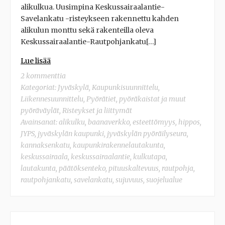
alikulkua. Uusimpina Keskussairaalantie-
Savelankatu -risteykseen rakennettu kahden
alikulun monttu sekä rakenteilla oleva
Keskussairaalantie-Rautpohjankatu[…]
Lue lisää
2 kommenttia
Kategoriat:
Jyväskylä
,
Kaupunkisuunnittelu
,
Liikennesuunnittelu
,
Pyörätiet, pyöräkaistat ja muut
pyöräväylät
,
Risteykset ja liittymät
Avainsanat:
alikulku
,
baanaverkko
,
esteettömyys
,
hippos
,
JYPS
,
jyväskylän kaupunki
,
jyväskylän pyöräilyseura
,
kannaksenkatu
,
kaupunkirakennelautakunta
,
keskussairaala
,
keskussairaalantie
,
kulkutapa
,
lautakunta
,
päätöksenteko
,
pituuskaltevuus
,
rautpohja
,
rautpohjankatu
,
savelankatu
,
sujuvuus
,
suojelualue