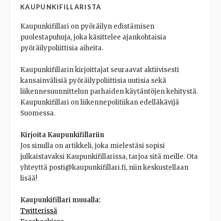
KAUPUNKIFILLARISTA
Kaupunkifillari on pyöräilyn edistämisen
puolestapuhuja, joka käsittelee ajankohtaisia
pyöräilypoliittisia aiheita.
Kaupunkifillarin kirjoittajat seuraavat aktiivisesti
kansainvälisiä pyöräilypoliittisia uutisia sekä
liikennesuunnittelun parhaiden käytäntöjen kehitystä.
Kaupunkifillari on liikennepolitiikan edelläkävijä
Suomessa.
Kirjoita Kaupunkifillariin
Jos sinulla on artikkeli, joka mielestäsi sopisi
julkaistavaksi Kaupunkifillarissa, tarjoa sitä meille. Ota
yhteyttä posti@kaupunkifillari.fi, niin keskustellaan
lisää!
Kaupunkifillari muualla:
Twitterissä