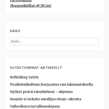
Facebookissa
#kaupunkifillari @ IRCnet
HAKU
Haku:
SUOSITUIMMAT ARTIKKELIT
Rethinking Safety
Pysäköintikulttuuri korjaantuu vain lakimuutoksella
Hylätyt pyörät taloyhtiöissä – ohjeistus
Suojatie ei tarkoita autoilijan etuajo-oikeutta
Valheellinen turvallisuuslupaus