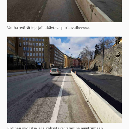
Vanha pyörätie ja jalkakäytävä purkuvaiheessa.
Entinen pyörätie ja jalkakäytävä valmiina muuttumaan