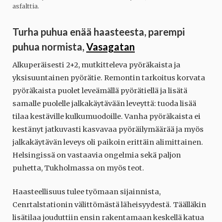
asfalttia.
Turha puhua enää haasteesta, parempi
puhua normista,
Vasagatan
Alkuperäisesti 2+2, mutkitteleva pyöräkaista ja
yksisuuntainen pyörätie. Remontin tarkoitus korvata
pyöräkaista puolet leveämällä pyörätiellä ja lisätä
samalle puolelle jalkakäytävään leveyttä: tuoda lisää
tilaa kestäville kulkumuodoille. Vanha pyöräkaista ei
kestänyt jatkuvasti kasvavaa pyöräilymäärää ja myös
jalkakäytävän leveys oli paikoin erittäin alimittainen.
Helsingissä on vastaavia ongelmia sekä paljon
puhetta, Tukholmassa on myös teot.
Haasteellisuus tulee työmaan sijainnista,
Cenrtalstationin välittömästä läheisyydestä. Täälläkin
lisätilaa jouduttiin ensin rakentamaan keskellä katua