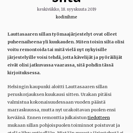
keskiviikko, 18. syyskuuta 2019
kodinihme
Lauttasaaren sillan työmaajärjestelyt ovat olleet
puheenaiheena yli kuukauden. Miten toisin silta olisi
voitu remontoida tai mitä vielä nyt nykyisille
järjestelyille voisi tehdä, jotta kävelijät ja pyöräilijät
eivät olisi jatkuvassa vaarassa, sitä pohdin tässä
kirjoituksessa.
Helsingin kaupunki aloitti Lauttasaaren sillan
peruskorjauksen kuukausi sitten. Urakan pitäisi
valmistua kokonaisuudessaan vuoden päästä
marraskuussa, mutta nyt urakoitavan puolen ensi
keväänä. Ennen remonttia julkaistun
tiedotteen
mukaan sillan pohjoispuolen toiminnot poistuvat ja