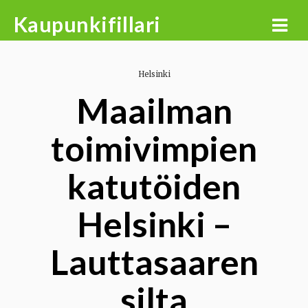
Skip
Kaupunkifillari
to
content
Helsinki
Maailman
toimivimpien
katutöiden
Helsinki –
Lauttasaaren
silta