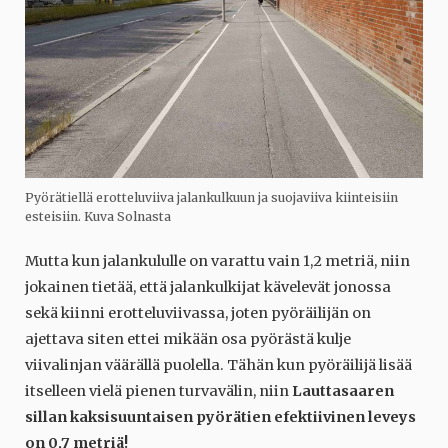
Pyörätiellä erotteluviiva jalankulkuun ja suojaviiva kiinteisiin
esteisiin. Kuva Solnasta
Mutta kun jalankululle on varattu vain 1,2 metriä, niin
jokainen tietää, että jalankulkijat kävelevät jonossa
sekä kiinni erotteluviivassa, joten pyöräilijän on
ajettava siten ettei mikään osa pyörästä kulje
viivalinjan väärällä puolella. Tähän kun pyöräilijä lisää
itselleen vielä pienen turvavälin, niin
Lauttasaaren
sillan kaksisuuntaisen pyörätien efektiivinen leveys
on 0,7 metriä!