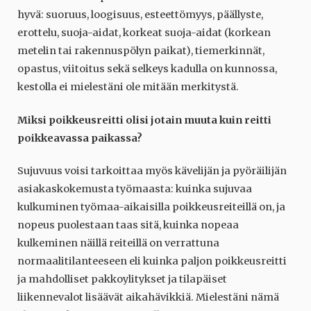
hyvä: suoruus, loogisuus, esteettömyys, päällyste,
erottelu, suoja-aidat, korkeat suoja-aidat (korkean
metelin tai rakennuspölyn paikat), tiemerkinnät,
opastus, viitoitus sekä selkeys kadulla on kunnossa,
kestolla ei mielestäni ole mitään merkitystä.
Miksi poikkeusreitti olisi jotain muuta kuin reitti
poikkeavassa paikassa?
Sujuvuus voisi tarkoittaa myös kävelijän ja pyöräilijän
asiakaskokemusta työmaasta: kuinka sujuvaa
kulkuminen työmaa-aikaisilla poikkeusreiteillä on, ja
nopeus puolestaan taas sitä, kuinka nopeaa
kulkeminen näillä reiteillä on verrattuna
normaalitilanteeseen eli kuinka paljon poikkeusreitti
ja mahdolliset pakkoylitykset ja tilapäiset
liikennevalot lisäävät aikahävikkiä. Mielestäni nämä