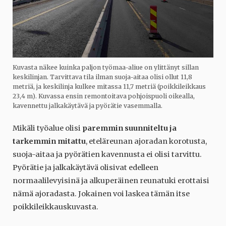
Kuvasta näkee kuinka paljon työmaa-aliue on ylittänyt sillan
keskilinjan. Tarvittava tila ilman suoja-aitaa olisi ollut 11,8
metriä, ja keskilinja kulkee mitassa 11,7 metriä (poikkileikkaus
23,4 m). Kuvassa ensin remontoitava pohjoispuoli oikealla,
kavennettu jalkakäytävä ja pyörätie vasemmalla.
Mikäli työalue olisi
paremmin suunniteltu ja
tarkemmin mitattu
, eteläreunan ajoradan korotusta,
suoja-aitaa ja pyörätien kavennusta ei olisi tarvittu.
Pyörätie ja jalkakäytävä olisivat edelleen
normaalilevyisinä ja alkuperäinen reunatuki erottaisi
nämä ajoradasta. Jokainen voi laskea tämän itse
poikkileikkauskuvasta.