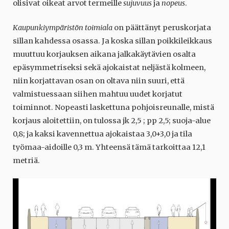
olisivat oikeat arvot termeille
sujuvuus
ja
nopeus
.
Kaupunkiympäristön toimiala
on päättänyt peruskorjata
sillan kahdessa osassa. Ja koska sillan poikkileikkaus
muuttuu korjauksen aikana jalkakäytävien osalta
epäsymmetriseksi sekä ajokaistat neljästä kolmeen,
niin korjattavan osan on oltava niin suuri, että
valmistuessaan siihen mahtuu uudet korjatut
toiminnot. Nopeasti laskettuna pohjoisreunalle, mistä
korjaus aloitettiin, on tulossa jk 2,5 ; pp 2,5; suoja-alue
0,8; ja kaksi kavennettua ajokaistaa 3,0+3,0 ja tila
työmaa-aidoille 0,3 m. Yhteensä tämä tarkoittaa 12,1
metriä.