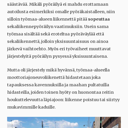
säästävää. Mikäli pyöräilyä ei mahdu erottamaan
autoilusta esimerkiksi omalle pyöräkaistalleen, niin
silloin työmaa-alueen liikennettä pitää
sopeuttaa
sekaliikennepyöräilyn vaatimuksiin. Usein sama
työmaa sisältää sekä eroteltua pyöräväylää että
sekaliikennettä, jolloin yksisuuntaisuus on ainoa
järkevä vaihtoehto. Myös eri työvaiheet muuttavat
järjestelyitä pyöräilyn pysyessä yksisuuntaisena.
Mutta oli järjestely mikä hyvänsä, työmaa-alueella
moottoriajoneuvoliikenettä hidastetaan joka
tapauksessa kavennuksilla ja maahan pultatuilla
hidasteilla, joiden toinen hyöty on huonontaa reitin
houkuttelevuutta läpiajoon: liikenne poistuu tai siirtyy
mukavimmille kaduille.