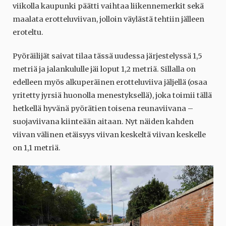
viikolla kaupunki päätti vaihtaa liikennemerkit sekä
maalata erotteluviivan, jolloin väylästä tehtiin jälleen
eroteltu.
Pyöräilijät saivat tilaa tässä uudessa järjestelyssä 1,5
metriä ja jalankululle jäi loput 1,2 metriä. Sillalla on
edelleen myös alkuperäinen erotteluviiva jäljellä (osaa
yritetty jyrsiä huonolla menestyksellä), joka toimii tällä
hetkellä hyvänä pyörätien toisena reunaviivana –
suojaviivana kiinteään aitaan. Nyt näiden kahden
viivan välinen etäisyys viivan keskeltä viivan keskelle
on 1,1 metriä.