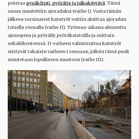
poistaa
pysäköinti, pyörätie ja jalkakäytävä
. Tämä
osuus muutettiin ajoradaksi (vaihe I). Vasta tämän
jälkeen varsinaiset katutyöt voitiin aloittaa ajoradan
toisella reunalla (vaihe II). Työmaa-aikana alennettu
ajonopeus ja pyöräily pyöräkaistoilla ja osittain
sekaliikenteessä. II-vaiheen valmistuttua katutyöt
siirtyvät takaisin vaiheen I reunaan, jolloin tämä puoli
muutetaan lopulliseen muotoon (vaihe III).