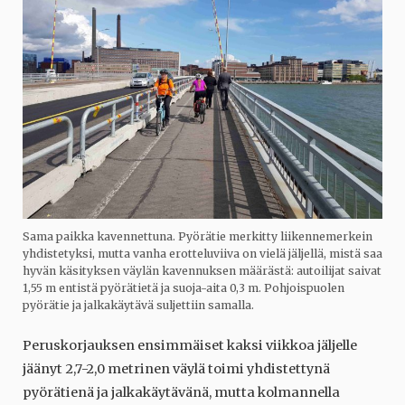
Sama paikka kavennettuna. Pyörätie merkitty liikennemerkein
yhdistetyksi, mutta vanha erotteluviiva on vielä jäljellä, mistä saa
hyvän käsityksen väylän kavennuksen määrästä: autoilijat saivat
1,55 m entistä pyörätietä ja suoja-aita 0,3 m. Pohjoispuolen
pyörätie ja jalkakäytävä suljettiin samalla.
Peruskorjauksen ensimmäiset kaksi viikkoa jäljelle
jäänyt 2,7-2,0 metrinen väylä toimi yhdistettynä
pyörätienä ja jalkakäytävänä, mutta kolmannella