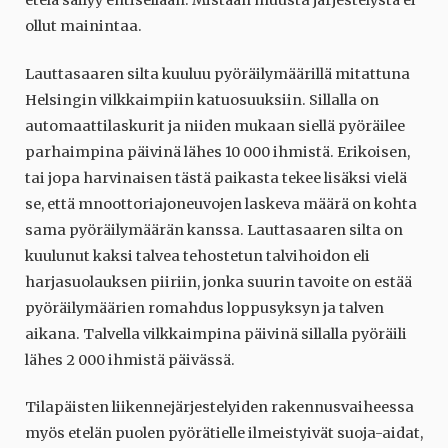
etelä säilyy entisellään. Mistään muusta järjestelystä ei
ollut mainintaa.
Lauttasaaren silta kuuluu pyöräilymäärillä mitattuna
Helsingin vilkkaimpiin katuosuuksiin. Sillalla on
automaattilaskurit ja niiden mukaan siellä pyöräilee
parhaimpina päivinä lähes 10 000 ihmistä. Erikoisen,
tai jopa harvinaisen tästä paikasta tekee lisäksi vielä
se, että mnoottoriajoneuvojen laskeva määrä on kohta
sama pyöräilymäärän kanssa. Lauttasaaren silta on
kuulunut kaksi talvea tehostetun talvihoidon eli
harjasuolauksen piiriin, jonka suurin tavoite on estää
pyöräilymäärien romahdus loppusyksyn ja talven
aikana. Talvella vilkkaimpina päivinä sillalla pyöräili
lähes 2 000 ihmistä päivässä.
Tilapäisten liikennejärjestelyiden rakennusvaiheessa
myös etelän puolen pyörätielle ilmeistyivät suoja-aidat,