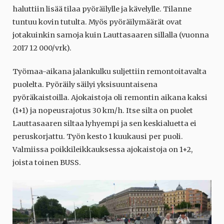
haluttiin lisää tilaa pyöräilylle ja kävelylle. Tilanne
tuntuu kovin tutulta. Myös pyöräilymäärät ovat
jotakuinkin samoja kuin Lauttasaaren sillalla (vuonna
2017 12 000/vrk).
Työmaa-aikana jalankulku suljettiin remontoitavalta
puolelta. Pyöräily säilyi yksisuuntaisena
pyöräkaistoilla. Ajokaistoja oli remontin aikana kaksi
(1+1) ja nopeusrajotus 30 km/h. Itse silta on puolet
Lauttasaaren siltaa lyhyempi ja sen keskialuetta ei
peruskorjattu. Työn kesto 1 kuukausi per puoli.
Valmiissa poikkileikkauksessa ajokaistoja on 1+2,
joista toinen BUSS.