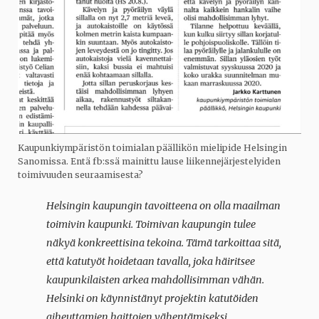
Kaupunkiympäristön toimialan päällikön mielipide Helsingin
Sanomissa. Entä fb:ssä mainittu lause liikennejärjestelyiden
toimivuuden seuraamisesta?
Helsingin kaupungin tavoitteena on olla maailman
toimivin kaupunki. Toimivan kaupungin tulee
näkyä konkreettisina tekoina. Tämä tarkoittaa sitä,
että katutyöt hoidetaan tavalla, joka häiritsee
kaupunkilaisten arkea mahdollisimman vähän.
Helsinki on käynnistänyt projektin katutöiden
aiheuttamien haittojen vähentämiseksi.