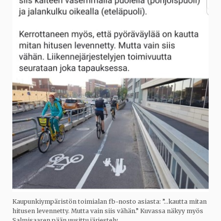
Kaupunkiympäristön toimialan fb-nosto asiasta: ”…kautta mitan
hitusen levennetty. Mutta vain siis vähän.” Kuvassa näkyy myös
Salmisaaren pään uusittu järjestely.