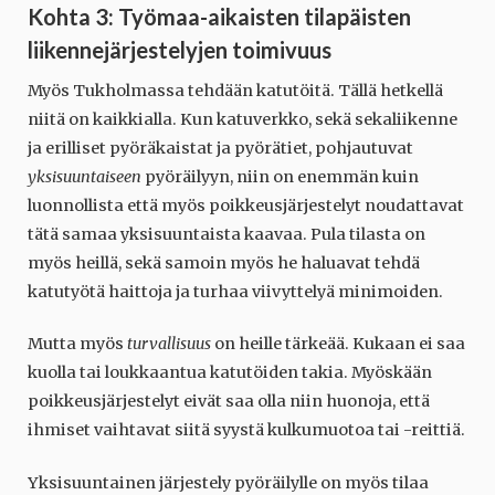
Kohta 3: Työmaa-aikaisten tilapäisten
liikennejärjestelyjen toimivuus
Myös Tukholmassa tehdään katutöitä. Tällä hetkellä
niitä on kaikkialla. Kun katuverkko, sekä sekaliikenne
ja erilliset pyöräkaistat ja pyörätiet, pohjautuvat
yksisuuntaiseen
pyöräilyyn, niin on enemmän kuin
luonnollista että myös poikkeusjärjestelyt noudattavat
tätä samaa yksisuuntaista kaavaa. Pula tilasta on
myös heillä, sekä samoin myös he haluavat tehdä
katutyötä haittoja ja turhaa viivyttelyä minimoiden.
Mutta myös
turvallisuus
on heille tärkeää. Kukaan ei saa
kuolla tai loukkaantua katutöiden takia. Myöskään
poikkeusjärjestelyt eivät saa olla niin huonoja, että
ihmiset vaihtavat siitä syystä kulkumuotoa tai -reittiä.
Yksisuuntainen järjestely pyöräilylle on myös tilaa