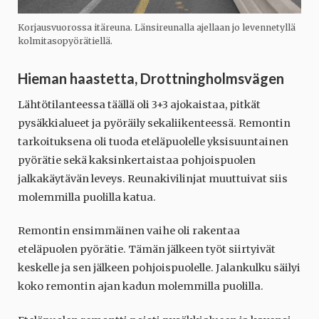
Korjausvuorossa itäreuna. Länsireunalla ajellaan jo levennetyllä
kolmitasopyörätiellä.
Hieman haastetta, Drottningholmsvägen
Lähtötilanteessa täällä oli 3+3 ajokaistaa, pitkät
pysäkkialueet ja pyöräily sekaliikenteessä. Remontin
tarkoituksena oli tuoda eteläpuolelle yksisuuntainen
pyörätie sekä kaksinkertaistaa pohjoispuolen
jalkakäytävän leveys. Reunakivilinjat muuttuivat siis
molemmilla puolilla katua.
Remontin ensimmäinen vaihe oli rakentaa
eteläpuolen pyörätie. Tämän jälkeen työt siirtyivät
keskelle ja sen jälkeen pohjoispuolelle. Jalankulku säilyi
koko remontin ajan kadun molemmilla puolilla.