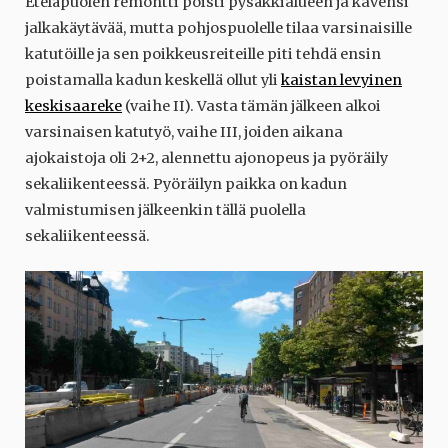
Eteläpuolen remontti poisti pysäkkialueen ja kavensi
jalkakäytävää, mutta pohjospuolelle tilaa varsinaisille
katutöille ja sen poikkeusreiteille piti tehdä ensin
poistamalla kadun keskellä ollut yli
kaistan levyinen
keskisaareke
(vaihe II). Vasta tämän jälkeen alkoi
varsinaisen katutyö, vaihe III, joiden aikana
ajokaistoja oli 2+2, alennettu ajonopeus ja pyöräily
sekaliikenteessä. Pyöräilyn paikka on kadun
valmistumisen jälkeenkin tällä puolella
sekaliikenteessä.