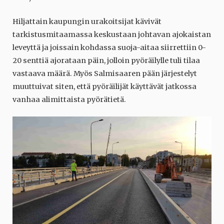
Hiljattain kaupungin urakoitsijat kävivät
tarkistusmitaamassa keskustaan johtavan ajokaistan
leveyttä ja joissain kohdassa suoja-aitaa siirrettiin 0-
20 senttiä ajorataan päin, jolloin pyöräilylle tuli tilaa
vastaava määrä. Myös Salmisaaren pään järjestelyt
muuttuivat siten, että pyöräilijät käyttävät jatkossa
vanhaa alimittaista pyörätietä.