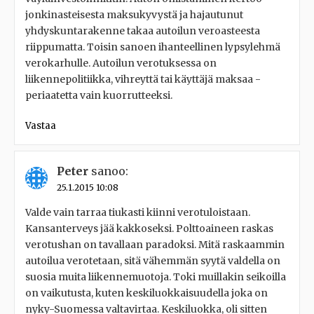
jonkinasteisesta maksukyvystä ja hajautunut
yhdyskuntarakenne takaa autoilun veroasteesta
riippumatta. Toisin sanoen ihanteellinen lypsylehmä
verokarhulle. Autoilun verotuksessa on
liikennepolitiikka, vihreyttä tai käyttäjä maksaa -
periaatetta vain kuorrutteeksi.
Vastaa
Peter
sanoo:
25.1.2015 10:08
Valde vain tarraa tiukasti kiinni verotuloistaan.
Kansanterveys jää kakkoseksi. Polttoaineen raskas
verotushan on tavallaan paradoksi. Mitä raskaammin
autoilua verotetaan, sitä vähemmän syytä valdella on
suosia muita liikennemuotoja. Toki muillakin seikoilla
on vaikutusta, kuten keskiluokkaisuudella joka on
nyky-Suomessa valtavirtaa. Keskiluokka, oli sitten