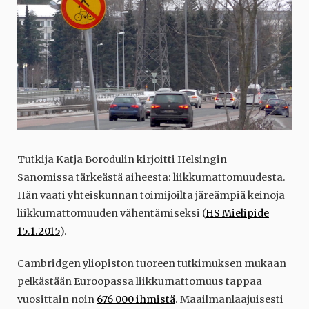
Tutkija Katja Borodulin kirjoitti Helsingin
Sanomissa tärkeästä aiheesta: liikkumattomuudesta.
Hän vaati yhteiskunnan toimijoilta järeämpiä keinoja
liikkumattomuuden vähentämiseksi (
HS Mielipide
15.1.2015
).
Cambridgen yliopiston tuoreen tutkimuksen mukaan
pelkästään Euroopassa liikkumattomuus tappaa
vuosittain noin
676 000 ihmistä
. Maailmanlaajuisesti