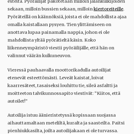
esteitä. Pyöräilijät pakotetaan milloin jalankulkijoiden
sekaan, milloin bussien sekaan, milloin
kiertoreiteille
.
Pyöräteillä on käännöksiä, joista ei ole mahdollista ajaa
omalla kaistallaan pysyen. Tien ylittämiseen on
anottava lupaa painamalla nappia, johon ei ole
mahdollista yltää pyörätieltä käsin. Koko
liikenneympäristö viestii pyöräilijälle, että hän on
valinnut väärän kulkuneuvon.
Vieressä pauhaavalla moottorikadulla autoilijat
etenevät esteettömästi. Leveät kaistat, loivat
kaarresäteet, tasaiseksi louhittu tie, sileä asfaltti ja
moitteeton talvikunnossapito viestivät: “Kiitos, että
autoilet!”
Autoilija istuu äänieristetyssä kopissaan suojassa
aihauttamaltaan meteliltä, kuralta ja saasteilta. Paitsi
pienhiukkasilta, joilta autoilijakaan ei ole turvassa.