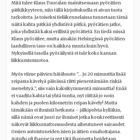
Mitä tulee Klaus Tuuralan mainitsemaan pyörätien
pätkikkyyteen, niin tällä kirjoituksella ei aivan tuota
tarkoiteta. Ja toiseksi tieliikennelaissa tunnetaan tämä
näitä kahta pätkää yhdistävä pätkä, pyörätien jatke,
joka yhdistää kaksi erillistä pyörätietä. En tiedä missä
Klaus pyöräilee, mutta ainakin Helsingissä pyörätien
laadullinen taso on kaikkea muuta kuin hyvä.
Nykyisellä tasolla pyöräilystä ei tule koko kansan
liikkumismuotoa.
Myös viime päivien hätähuuto ”… jo 20 minuuttia lisää
reipasta kävelyä päivässä riitti pienentämään riskiä
menehtyä..”, siis vain kaksikymmentä minuuttia! Enää
ei vaadita kahta tai yhtä tuntia, nyt riittää jo noin
kahden ja puolen kilometrin reipas kävely! Mutta
tämäkään ei ihmisiä hetkauta – jälkipolvia kylläkin,
sillä nämä ovat juuri ne ihmiset jotka konkreettisesti
näkevät liikkumattomuudesta aiheutuneet sairaudet.
Omien autoistuneiden isien ja äitien omahoitajana.
Autoilu oli ihanne ja nyt tätä ihannetta hoidetaan,