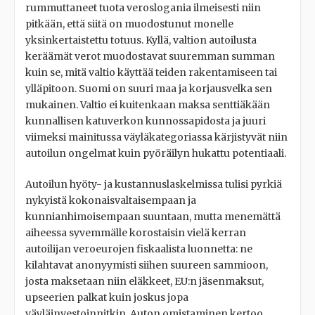
rummuttaneet tuota veroslogania ilmeisesti niin
pitkään, että siitä on muodostunut monelle
yksinkertaistettu totuus. Kyllä, valtion autoilusta
keräämät verot muodostavat suuremman summan
kuin se, mitä valtio käyttää teiden rakentamiseen tai
ylläpitoon. Suomi on suuri maa ja korjausvelka sen
mukainen. Valtio ei kuitenkaan maksa senttiäkään
kunnallisen katuverkon kunnossapidosta ja juuri
viimeksi mainitussa väyläkategoriassa kärjistyvät niin
autoilun ongelmat kuin pyöräilyn hukattu potentiaali.
Autoilun hyöty- ja kustannuslaskelmissa tulisi pyrkiä
nykyistä kokonaisvaltaisempaan ja
kunnianhimoisempaan suuntaan, mutta menemättä
aiheessa syvemmälle korostaisin vielä kerran
autoilijan veroeurojen fiskaalista luonnetta: ne
kilahtavat anonyymisti siihen suureen sammioon,
josta maksetaan niin eläkkeet, EU:n jäsenmaksut,
upseerien palkat kuin joskus jopa
väyläinvestoinnitkin. Auton omistaminen kertoo