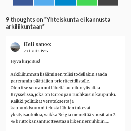
9 thoughts on “
Yhteiskunta ei kannusta
arkiliikuntaan
”
Heli
sanoo:
23.1.2015 15:37
Hyvä kirjoitus!
Arkiliikunnan lisääminen tulisi todellakin saada
paremmin päättäjien prioriteettilistalle.
Olen itse seurannut läheltä autoilun ylivaltaa
Brysselissä, joka on Euroopan ruuhkaisin kaupunki.
Kaikki politiikat verotuksesta ja
kaupunkisuunnittelusta lähtien tukevat
yksityisautoilua, vaikka Belgia menettää vuosittain 2
% bruttokansantuotteestaan liikenneruuhkiin….