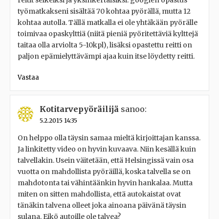
reitit selkeiksi ja yksinkertaisiksi: googlen opastus
työmatkakseni sisältää 70 kohtaa pyörällä, mutta 12
kohtaa autolla. Tällä matkalla ei ole yhtäkään pyörälle
toimivaa opaskylttiä (niitä pieniä pyöritettäviä kylttejä
taitaa olla arviolta 5-10kpl), lisäksi opastettu reitti on
paljon epämielyttävämpi ajaa kuin itse löydetty reitti.
Vastaa
Kotitarvepyöräilijä
sanoo:
5.2.2015 14:35
On helppo olla täysin samaa mieltä kirjoittajan kanssa.
Ja linkitetty video on hyvin kuvaava. Niin kesällä kuin
talvellakin. Usein väitetään, että Helsingissä vain osa
vuotta on mahdollista pyöräillä, koska talvella se on
mahdotonta tai vähintäänkin hyvin hankalaa. Mutta
miten on sitten mahdollista, että autokaistat ovat
tänäkin talvena olleet joka ainoana päivänä täysin
sulana. Eikö autoille ole talvea?