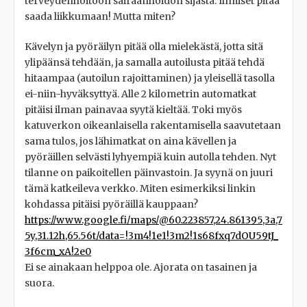
terveydenhoitoon sairaanhoidon sijasta. Ihmiset pitää
saada liikkumaan! Mutta miten?
Kävelyn ja pyöräilyn pitää olla mielekästä, jotta sitä
ylipäänsä tehdään, ja samalla autoilusta pitää tehdä
hitaampaa (autoilun rajoittaminen) ja yleisellä tasolla
ei-niin-hyväksyttyä. Alle 2 kilometrin automatkat
pitäisi ilman painavaa syytä kieltää. Toki myös
katuverkon oikeanlaisella rakentamisella saavutetaan
sama tulos, jos lähimatkat on aina kävellen ja
pyöräillen selvästi lyhyempiä kuin autolla tehden. Nyt
tilanne on paikoitellen päinvastoin. Ja syynä on juuri
tämä katkeileva verkko. Miten esimerkiksi linkin
kohdassa pitäisi pyöräillä kauppaan?
https://www.google.fi/maps/@60.223857,24.861395,3a,7
5y,31.12h,65.56t/data=!3m4!1e1!3m2!1s68fxq7dOU59tJ_
3f6cm_xA!2e0
Ei se ainakaan helppoa ole. Ajorata on tasainen ja
suora.