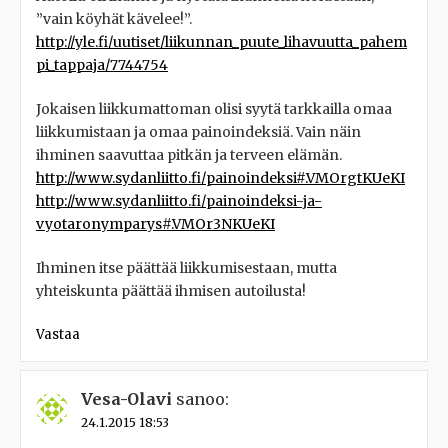
”vain köyhät kävelee!”.
http://yle.fi/uutiset/liikunnan_puute_lihavuutta_pahem
pi_tappaja/7744754
Jokaisen liikkumattoman olisi syytä tarkkailla omaa
liikkumistaan ja omaa painoindeksiä. Vain näin
ihminen saavuttaa pitkän ja terveen elämän.
http://www.sydanliitto.fi/painoindeksi#.VMOrgtKUeKI
http://www.sydanliitto.fi/painoindeksi-ja-
vyotaronymparys#.VMOr3NKUeKI
Ihminen itse päättää liikkumisestaan, mutta
yhteiskunta päättää ihmisen autoilusta!
Vastaa
Vesa-Olavi
sanoo:
24.1.2015 18:53