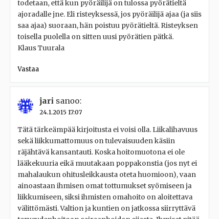
todetaan, että kun pyöräilijä on tulossa pyörätieltä
ajoradalle jne. Eli risteyksessä, jos pyöräilijä ajaa (ja siis
saa ajaa) suoraan, hän poistuu pyörätieltä. Risteyksen
toisella puolella on sitten uusi pyörätien pätkä.
Klaus Tuurala
Vastaa
jari
sanoo:
24.1.2015 17:07
Tätä tärkeämpää kirjoitusta ei voisi olla. Liikalihavuus
sekä liikkumattomuus on tulevaisuuden käsiin
räjähtävä kansantauti. Koska hoitomuotona ei ole
lääkekuuria eikä muutakaan poppakonstia (jos nyt ei
mahalaukun ohitusleikkausta oteta huomioon), vaan
ainoastaan ihmisen omat tottumukset syömiseen ja
liikkumiseen, siksi ihmisten omahoito on aloitettava
välittömästi. Valtion ja kuntien on jatkossa siirryttävä