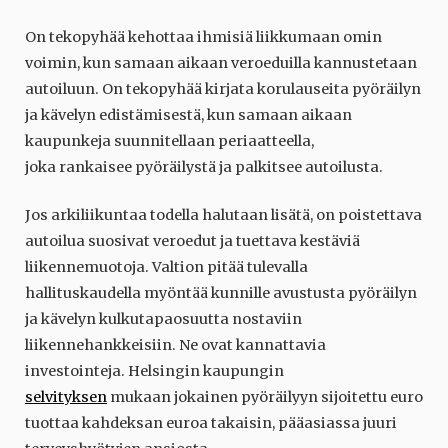
On tekopyhää kehottaa ihmisiä liikkumaan omin
voimin, kun samaan aikaan veroeduilla kannustetaan
autoiluun. On tekopyhää kirjata korulauseita pyöräilyn
ja kävelyn edistämisestä, kun samaan aikaan
kaupunkeja suunnitellaan periaatteella,
joka rankaisee pyöräilystä ja palkitsee autoilusta.
Jos arkiliikuntaa todella halutaan lisätä, on poistettava
autoilua suosivat veroedut ja tuettava kestäviä
liikennemuotoja. Valtion pitää tulevalla
hallituskaudella myöntää kunnille avustusta pyöräilyn
ja kävelyn kulkutapaosuutta nostaviin
liikennehankkeisiin. Ne ovat kannattavia
investointeja. Helsingin kaupungin
selvityksen
mukaan jokainen pyöräilyyn sijoitettu euro
tuottaa kahdeksan euroa takaisin, pääasiassa juuri