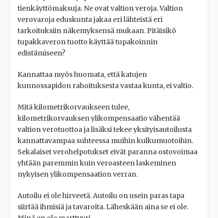
tienkäyttömaksuja. Ne ovat valtion veroja. Valtion
verovaroja eduskunta jakaa eri lähteistä eri
tarkoituksiin näkemyksensä mukaan. Pitäisikö
tupakkaveron tuotto käyttää tupakoinnin
edistämiseen?
Kannattaa myös huomata, että katujen
kunnossapidon rahoituksesta vastaa kunta, ei valtio.
Mitä kilometrikorvaukseen tulee,
kilometrikorvauksen ylikompensaatio vähentää
valtion verotuottoa ja lisäksi tekee yksityisautoilusta
kannattavampaa suhteessa muihin kulkumuotoihin.
Sekalaiset verohelpotukset eivät paranna ostovoimaa
yhtään paremmin kuin veroasteen laskeminen
nykyisen ylikompensaation verran.
Autoilu ei ole hirveetä. Autoilu on usein paras tapa
siirtää ihmisiä ja tavaroita. Läheskään aina se ei ole.