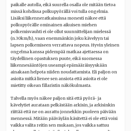
paikalle autolla, eikä suurella osalla ole mitään tietoa
missä kohdissa polkupyörällä voi tulla ongelmia.
Lisäksi liikenneratkaisuissa monesti näkee että
polkupyörälle ominainen aikuisen miehen
polkemisvauhti ei ole ollut suunnittelijan mielessä
(n.30km/h), vaan enemmänkin joku kävelyyn tai
lapsen polkemiseen verrattava nopeus. Hyvin yleinen
ongelma kanssa pidempää matkaa ajettaessa on
täydellinen opastuksen puute, eikä suomessa
liikennesääntöjen useampi epämääräisyyskään
ainakaan helpota niiden noudattamista. Eli paljon on
asioita mitkä lienee sen ansiota että asioita ei ole
mietitty oikean fillaristin näkökulmasta.
Talvella myös näkee paljon sitä että pyörä- ja
kävelytiet aurataan pelkästään arkisin, ja arkisinkin
riittää että ne on aurattu jonnekkin puoleen päivään
mennessä. Mitään pääväylän käsitettä ei ole että voisi
vaikka valita reitin sen mukaan, jos vaikka sattuu