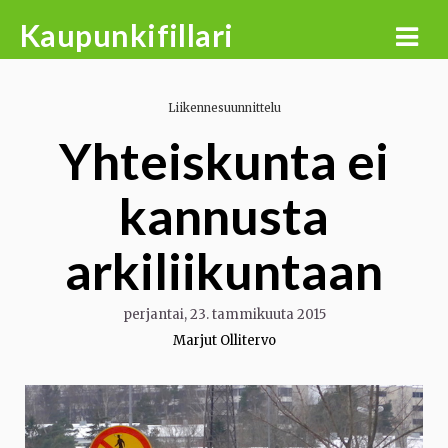
Skip
Kaupunkifillari
to
content
Liikennesuunnittelu
Yhteiskunta ei
kannusta
arkiliikuntaan
perjantai, 23. tammikuuta 2015
Marjut Ollitervo