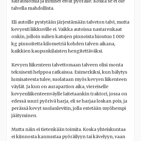
sairauslomia ja ihmiset eivät pyöräile. Koska se ei ole
talvella mahdollista.
Eli autoille pystytään järjestämään talveton talvi, mutta
kevyesti liikkuville ei. Vaikka autoissa nastarenkaat
onkin, jolloin sulien katujen pinnoista hioutuu 1 000
kg pinnoitetta kilometriä kohden talven aikana,
kaikkien kaupunkilaisten hengitettäväksi.
Kevyen liikenteen talvettomaan talveen olisi monta
teknisesti helppoa ratkaisua. Esimerkiksi, kun hälytys
lumisateesta tulee, suolataan myös kevyen liikenteen
väylät. Ja kun on aurapartion aika, viereiselle
kevyenliikenteenväylle laitetaankin traktori, jossa on
edessä suuri pyörivä harja, eli se harjaa loskan pois, ja
perässä kevyt suolanlevitin, jolla estetään myöhempi
jäätyminen.
Mutta näin ei tietenkään toimita. Koska yhteiskuntaa
ei kiinnosta kannustaa pyöräilyyn tai kävelyyn, vaan