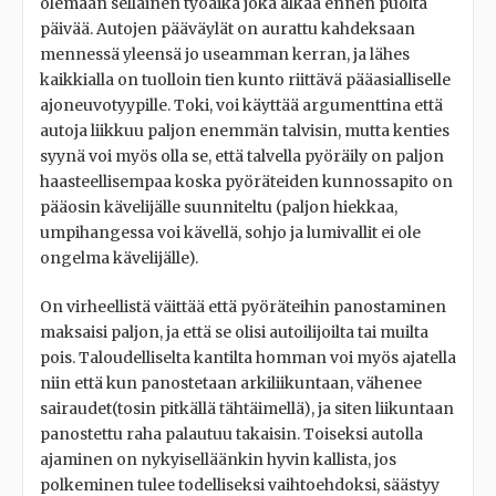
olemaan sellainen työaika joka alkaa ennen puolta
päivää. Autojen pääväylät on aurattu kahdeksaan
mennessä yleensä jo useamman kerran, ja lähes
kaikkialla on tuolloin tien kunto riittävä pääasialliselle
ajoneuvotyypille. Toki, voi käyttää argumenttina että
autoja liikkuu paljon enemmän talvisin, mutta kenties
syynä voi myös olla se, että talvella pyöräily on paljon
haasteellisempaa koska pyöräteiden kunnossapito on
pääosin kävelijälle suunniteltu (paljon hiekkaa,
umpihangessa voi kävellä, sohjo ja lumivallit ei ole
ongelma kävelijälle).
On virheellistä väittää että pyöräteihin panostaminen
maksaisi paljon, ja että se olisi autoilijoilta tai muilta
pois. Taloudelliselta kantilta homman voi myös ajatella
niin että kun panostetaan arkiliikuntaan, vähenee
sairaudet(tosin pitkällä tähtäimellä), ja siten liikuntaan
panostettu raha palautuu takaisin. Toiseksi autolla
ajaminen on nykyiselläänkin hyvin kallista, jos
polkeminen tulee todelliseksi vaihtoehdoksi, säästyy