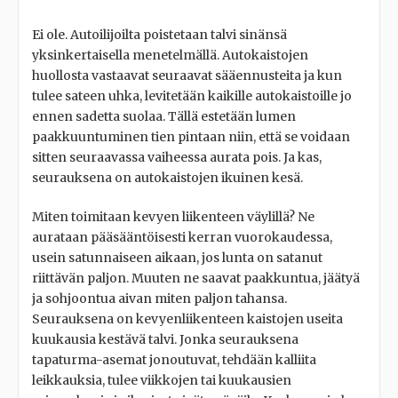
Ei ole. Autoilijoilta poistetaan talvi sinänsä
yksinkertaisella menetelmällä. Autokaistojen
huollosta vastaavat seuraavat sääennusteita ja kun
tulee sateen uhka, levitetään kaikille autokaistoille jo
ennen sadetta suolaa. Tällä estetään lumen
paakkuuntuminen tien pintaan niin, että se voidaan
sitten seuraavassa vaiheessa aurata pois. Ja kas,
seurauksena on autokaistojen ikuinen kesä.
Miten toimitaan kevyen liikenteen väylillä? Ne
aurataan pääsääntöisesti kerran vuorokaudessa,
usein satunnaiseen aikaan, jos lunta on satanut
riittävän paljon. Muuten ne saavat paakkuntua, jäätyä
ja sohjoontua aivan miten paljon tahansa.
Seurauksena on kevyenliikenteen kaistojen useita
kuukausia kestävä talvi. Jonka seurauksena
tapaturma-asemat jonoutuvat, tehdään kalliita
leikkauksia, tulee viikkojen tai kuukausien