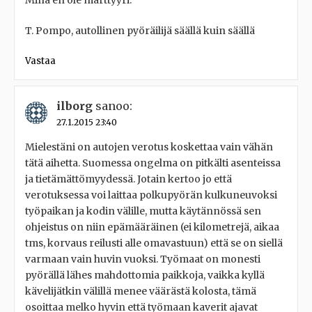
Minä en ole marttyyri.
T. Pompo, autollinen pyöräilijä säällä kuin säällä
Vastaa
ilborg
sanoo:
27.1.2015 23:40
Mielestäni on autojen verotus koskettaa vain vähän
tätä aihetta. Suomessa ongelma on pitkälti asenteissa
ja tietämättömyydessä. Jotain kertoo jo että
verotuksessa voi laittaa polkupyörän kulkuneuvoksi
työpaikan ja kodin välille, mutta käytännössä sen
ohjeistus on niin epämääräinen (ei kilometrejä, aikaa
tms, korvaus reilusti alle omavastuun) että se on siellä
varmaan vain huvin vuoksi. Työmaat on monesti
pyörällä lähes mahdottomia paikkoja, vaikka kyllä
kävelijätkin välillä menee väärästä kolosta, tämä
osoittaa melko hyvin että työmaan kaverit ajavat