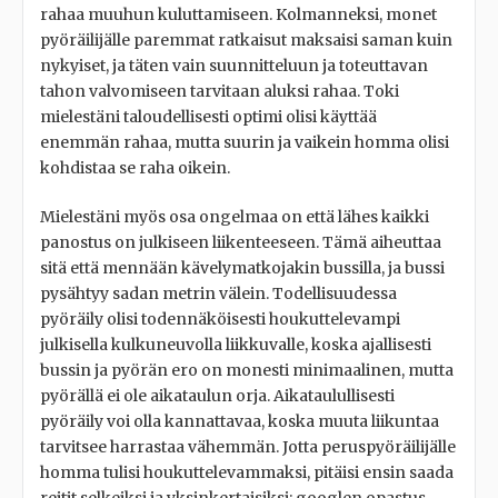
rahaa muuhun kuluttamiseen. Kolmanneksi, monet
pyöräilijälle paremmat ratkaisut maksaisi saman kuin
nykyiset, ja täten vain suunnitteluun ja toteuttavan
tahon valvomiseen tarvitaan aluksi rahaa. Toki
mielestäni taloudellisesti optimi olisi käyttää
enemmän rahaa, mutta suurin ja vaikein homma olisi
kohdistaa se raha oikein.
Mielestäni myös osa ongelmaa on että lähes kaikki
panostus on julkiseen liikenteeseen. Tämä aiheuttaa
sitä että mennään kävelymatkojakin bussilla, ja bussi
pysähtyy sadan metrin välein. Todellisuudessa
pyöräily olisi todennäköisesti houkuttelevampi
julkisella kulkuneuvolla liikkuvalle, koska ajallisesti
bussin ja pyörän ero on monesti minimaalinen, mutta
pyörällä ei ole aikataulun orja. Aikataulullisesti
pyöräily voi olla kannattavaa, koska muuta liikuntaa
tarvitsee harrastaa vähemmän. Jotta peruspyöräilijälle
homma tulisi houkuttelevammaksi, pitäisi ensin saada