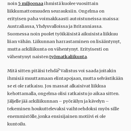
noin
5 miljoonaa
ihmistä kuolee vuosittain
liikkumattomuuden seurauksiin. Ongelma on
erityisen paha voimakkaasti autoistuneissa maissa:
Australiassa, Yhdysvalloissa ja Britanniassa.
Suomessa noin puolet työikäisistä aikuisista liikkuu
liian vähän. Liikunnan harrastaminen on lisääntynyt,
mutta arkiliikunta on vähentynyt. Erityisesti on
vähentynyt naisten
työmatkaliikunta
.
Mitä sitten pitäisi tehdä? Valistus voi saada joitakin
ihmisiä muuttamaan elintapojaan, mutta selvästikään
se ei ole ratkaisu. Jos massat alkaisivat liikkua
kehottamalla, ongelma olisi ratkaistu jo aikaa sitten.
Jäljelle jää arkiliikunnan – pyöräilyn ja kävelyn –
tekeminen houkuttelevaksi vaihtoehdoksi myös sille
enemmistölle, jonka ensisijainen motiivi ei ole
kuntoilu.