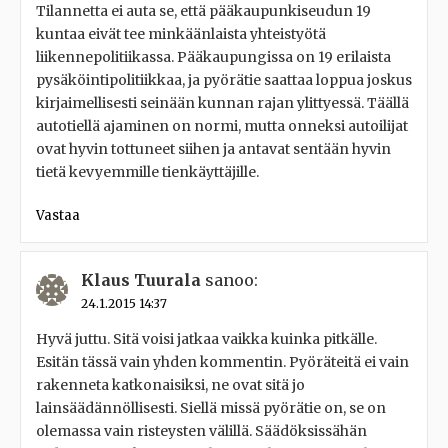
Tilannetta ei auta se, että pääkaupunkiseudun 19
kuntaa eivät tee minkäänlaista yhteistyötä
liikennepolitiikassa. Pääkaupungissa on 19 erilaista
pysäköintipolitiikkaa, ja pyörätie saattaa loppua joskus
kirjaimellisesti seinään kunnan rajan ylittyessä. Täällä
autotiellä ajaminen on normi, mutta onneksi autoilijat
ovat hyvin tottuneet siihen ja antavat sentään hyvin
tietä kevyemmille tienkäyttäjille.
Vastaa
Klaus Tuurala
sanoo:
24.1.2015 14:37
Hyvä juttu. Sitä voisi jatkaa vaikka kuinka pitkälle.
Esitän tässä vain yhden kommentin. Pyöräteitä ei vain
rakenneta katkonaisiksi, ne ovat sitä jo
lainsäädännöllisesti. Siellä missä pyörätie on, se on
olemassa vain risteysten välillä. Säädöksissähän