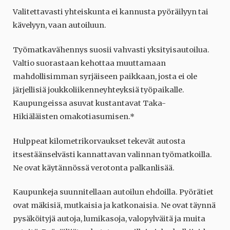
Valitettavasti yhteiskunta ei kannusta pyöräilyyn tai
kävelyyn, vaan autoiluun.
Työmatkavähennys suosii vahvasti yksityisautoilua.
Valtio suorastaan kehottaa muuttamaan
mahdollisimman syrjäiseen paikkaan, josta ei ole
järjellisiä joukkoliikenneyhteyksiä työpaikalle.
Kaupungeissa asuvat kustantavat Taka-
Hikiäläisten omakotiasumisen.*
Hulppeat kilometrikorvaukset tekevät autosta
itsestäänselvästi kannattavan valinnan työmatkoilla.
Ne ovat käytännössä verotonta palkanlisää.
Kaupunkeja suunnitellaan autoilun ehdoilla. Pyörätiet
ovat mäkisiä, mutkaisia ja katkonaisia. Ne ovat täynnä
pysäköityjä autoja, lumikasoja, valopylväitä ja muita