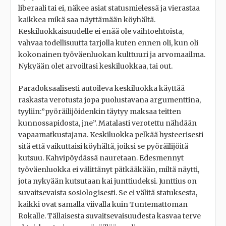
liberaali tai ei, näkee asiat statusmielessä ja vierastaa
kaikkea mikä saa näyttämään köyhältä.
Keskiluokkaisuudelle ei enää ole vaihtoehtoista,
vahvaa todellisuutta tarjolla kuten ennen oli, kun oli
kokonainen työväenluokan kulttuuri ja arvomaailma.
Nykyään olet arvoiltasi keskiluokkaa, tai out.
Paradoksaalisesti autoileva keskiluokka käyttää
raskasta verotusta jopa puolustavana argumenttina,
tyyliin:”pyöräilijöidenkin täytyy maksaa teitten
kunnossapidosta, jne”. Matalasti verotettu nähdään
vapaamatkustajana. Keskiluokka pelkää hysteerisesti
sitä että vaikuttaisi köyhältä, joiksi se pyöräilijöitä
kutsuu. Kahvipöydässä nauretaan. Edesmennyt
työväenluokka ei välittänyt pätkääkään, miltä näytti,
jota nykyään kutsutaan kai junttiudeksi. Junttius on
suvaitsevaista sosiologisesti. Se ei välitä statuksesta,
kaikki ovat samalla viivalla kuin Tuntemattoman
Rokalle. Tällaisesta suvaitsevaisuudesta kasvaa terve