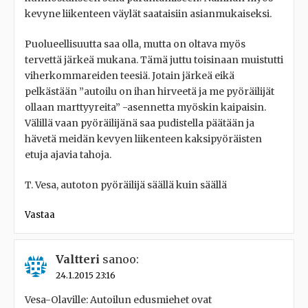
kevyne liikenteen väylät saataisiin asianmukaiseksi.
Puolueellisuutta saa olla, mutta on oltava myös
tervettä järkeä mukana. Tämä juttu toisinaan muistutti
viherkommareiden teesiä. Jotain järkeä eikä
pelkästään ”autoilu on ihan hirveetä ja me pyöräilijät
ollaan marttyyreita” -asennetta myöskin kaipaisin.
Välillä vaan pyöräilijänä saa pudistella päätään ja
hävetä meidän kevyen liikenteen kaksipyöräisten
etuja ajavia tahoja.
T. Vesa, autoton pyöräilijä säällä kuin säällä
Vastaa
Valtteri
sanoo:
24.1.2015 23:16
Vesa-Olaville: Autoilun edusmiehet ovat