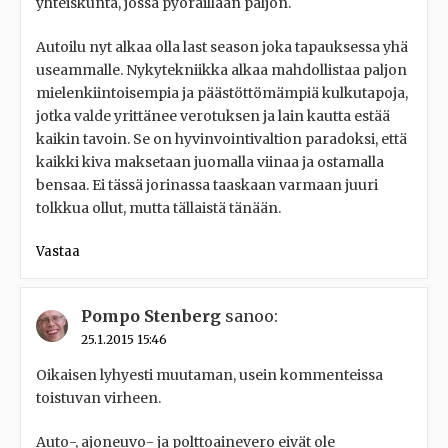
yhteiskunta, jossa pyöräillään paljon.
Autoilu nyt alkaa olla last season joka tapauksessa yhä
useammalle. Nykytekniikka alkaa mahdollistaa paljon
mielenkiintoisempia ja päästöttömämpiä kulkutapoja,
jotka valde yrittänee verotuksen ja lain kautta estää
kaikin tavoin. Se on hyvinvointivaltion paradoksi, että
kaikki kiva maksetaan juomalla viinaa ja ostamalla
bensaa. Ei tässä jorinassa taaskaan varmaan juuri
tolkkua ollut, mutta tällaistä tänään.
Vastaa
Pompo Stenberg
sanoo:
25.1.2015 15:46
Oikaisen lyhyesti muutaman, usein kommenteissa
toistuvan virheen.
Auto-, ajoneuvo- ja polttoainevero eivät ole