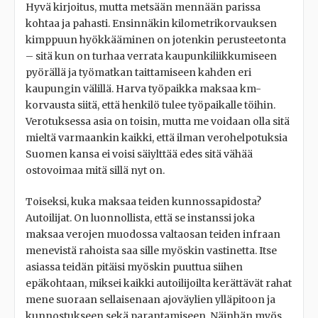
Hyvä kirjoitus, mutta metsään mennään parissa
kohtaa ja pahasti. Ensinnäkin kilometrikorvauksen
kimppuun hyökkääminen on jotenkin perusteetonta
– sitä kun on turhaa verrata kaupunkiliikkumiseen
pyörällä ja työmatkan taittamiseen kahden eri
kaupungin välillä. Harva työpaikka maksaa km-
korvausta siitä, että henkilö tulee työpaikalle töihin.
Verotuksessa asia on toisin, mutta me voidaan olla sitä
mieltä varmaankin kaikki, että ilman verohelpotuksia
Suomen kansa ei voisi säiylttää edes sitä vähää
ostovoimaa mitä sillä nyt on.
Toiseksi, kuka maksaa teiden kunnossapidosta?
Autoilijat. On luonnollista, että se instanssi joka
maksaa verojen muodossa valtaosan teiden infraan
menevistä rahoista saa sille myöskin vastinetta. Itse
asiassa teidän pitäisi myöskin puuttua siihen
epäkohtaan, miksei kaikki autoilijoilta kerättävät rahat
mene suoraan sellaisenaan ajoväylien ylläpitoon ja
kunnostukseen sekä parantamiseen. Näinhän myös