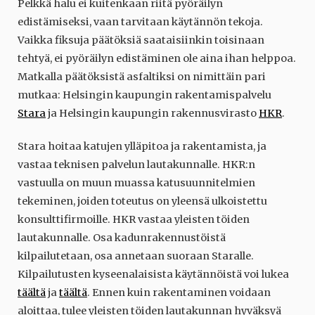
Pelkkä halu ei kuitenkaan riitä pyöräilyn
edistämiseksi, vaan tarvitaan käytännön tekoja.
Vaikka fiksuja päätöksiä saataisiinkin toisinaan
tehtyä, ei pyöräilyn edistäminen ole aina ihan helppoa.
Matkalla päätöksistä asfaltiksi on nimittäin pari
mutkaa: Helsingin kaupungin rakentamispalvelu
Stara
ja Helsingin kaupungin rakennusvirasto
HKR
.
Stara hoitaa katujen ylläpitoa ja rakentamista, ja
vastaa teknisen palvelun lautakunnalle. HKR:n
vastuulla on muun muassa katusuunnitelmien
tekeminen, joiden toteutus on yleensä ulkoistettu
konsulttifirmoille. HKR vastaa yleisten töiden
lautakunnalle. Osa kadunrakennustöistä
kilpailutetaan, osa annetaan suoraan Staralle.
Kilpailutusten kyseenalaisista käytännöistä voi lukea
täältä
ja
täältä
. Ennen kuin rakentaminen voidaan
aloittaa, tulee yleisten töiden lautakunnan hyväksyä