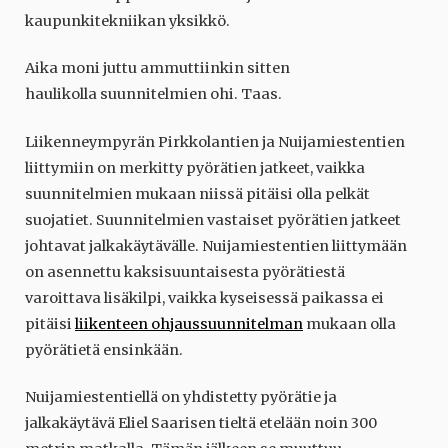
kaupunkitekniikan yksikkö.
Aika moni juttu ammuttiinkin sitten
haulikolla suunnitelmien ohi. Taas.
Liikenneympyrän Pirkkolantien ja Nuijamiestentien
liittymiin on merkitty pyörätien jatkeet, vaikka
suunnitelmien mukaan niissä pitäisi olla pelkät
suojatiet. Suunnitelmien vastaiset pyörätien jatkeet
johtavat jalkakäytävälle. Nuijamiestentien liittymään
on asennettu kaksisuuntaisesta pyörätiestä
varoittava lisäkilpi, vaikka kyseisessä paikassa ei
pitäisi
liikenteen ohjaussuunnitelman
mukaan olla
pyörätietä ensinkään.
Nuijamiestentiellä on yhdistetty pyörätie ja
jalkakäytävä Eliel Saarisen tieltä etelään noin 300