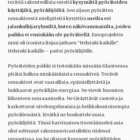
teräviä rakenteellisia esteitä
kysymättä pyöräteiden
käyttäjiltä, pyöräilijöiltä
. Sen sijaan pyörätien
reunakivestä mielipiteitä kysyttiin
useilta eri
jalankulkijaryhmiltä, kuten näkövammaisilta, joiden
paikka ei ensinkään ole pyörätiellä
. Emoprojektin
nimi oli ironista linjaa jatkaen ”Helsinki kaikille”.
Helsinki kaikille – paitsi pyöräilijöille.
Pyöräteiden poikki ei tietenkään missään tilanteessa
pitäisi kulkea minkäänlaista reunakiveä. Terävät
reunakivet ovat vaarallisia, epämiellyttäviä ja
hukkaavat pyöräilijän energiaa. Ne vievät huomion
liikenteen seuraamiselta. Ne täräyttävät ranteita ja
karkottavat nivelongelmaisia ja heikkokuntoisempia
pyöräilemästä. Eivätkä ne houkuttele uusia
pyöräilijöitä. Tämä harvinaisen itsestäänselvä asia
olisi selvinnyt rakennusvirastollekin viidessä
minuutissa, jos he olisivat kysyneet pyöräilijöiden