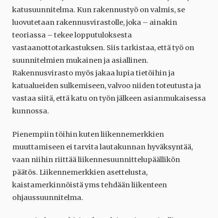
katusuunnitelma. Kun rakennustyö on valmis, se
luovutetaan rakennusvirastolle, joka – ainakin
teoriassa – tekee lopputuloksesta
vastaanottotarkastuksen. Siis tarkistaa, että työ on
suunnitelmien mukainen ja asiallinen.
Rakennusvirasto myös jakaa lupia tietöihin ja
katualueiden sulkemiseen, valvoo niiden toteutusta ja
vastaa siitä, että katu on työn jälkeen asianmukaisessa
kunnossa.
Pienempiin töihin kuten liikennemerkkien
muuttamiseen ei tarvita lautakunnan hyväksyntää,
vaan niihin riittää liikennesuunnittelupäällikön
päätös. Liikennemerkkien asettelusta,
kaistamerkinnöistä yms tehdään liikenteen
ohjaussuunnitelma.