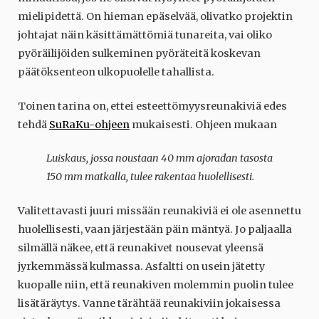
mielipidettä. On hieman epäselvää, olivatko projektin
johtajat näin käsittämättömiä tunareita, vai oliko
pyöräilijöiden sulkeminen pyöräteitä koskevan
päätöksenteon ulkopuolelle tahallista.
Toinen tarina on, ettei esteettömyysreunakiviä edes
tehdä
SuRaKu-ohjeen
mukaisesti. Ohjeen mukaan
Luiskaus, jossa noustaan 40 mm ajoradan tasosta
150 mm matkalla, tulee rakentaa huolellisesti.
Valitettavasti juuri missään reunakiviä ei ole asennettu
huolellisesti, vaan järjestään päin mäntyä. Jo paljaalla
silmällä näkee, että reunakivet nousevat yleensä
jyrkemmässä kulmassa. Asfaltti on usein jätetty
kuopalle niin, että reunakiven molemmin puolin tulee
lisätäräytys. Vanne tärähtää reunakiviin jokaisessa