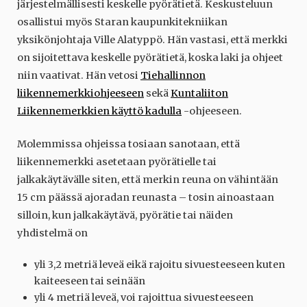
järjestelmällisesti keskelle pyörätietä. Keskusteluun
osallistui myös Staran kaupunkitekniikan
yksikönjohtaja Ville Alatyppö. Hän vastasi, että merkki
on sijoitettava keskelle pyörätietä, koska laki ja ohjeet
niin vaativat. Hän vetosi
Tiehallinnon
liikennemerkkiohjeeseen
sekä
Kuntaliiton
Liikennemerkkien käyttö kadulla
-ohjeeseen.
Molemmissa ohjeissa tosiaan sanotaan, että
liikennemerkki asetetaan pyörätielle tai
jalkakäytävälle siten, että merkin reuna on vähintään
15 cm päässä ajoradan reunasta – tosin ainoastaan
silloin, kun jalkakäytävä, pyörätie tai näiden
yhdistelmä on
yli 3,2 metriä leveä eikä rajoitu sivuesteeseen kuten
kaiteeseen tai seinään
yli 4 metriä leveä, voi rajoittua sivuesteeseen