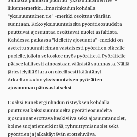
Samasta paikasta puuttuu ”yksisuuntainen tie” -
liikennemerkki. Ilmarinkadun kohdalla
”yksisuuntainen tie” -merkki osoittaa väärään
suuntaan. Koko yksisuuntaiselta pyörätieosuudelta
puuttuvat ajosuuntaa osoittavat nuolet asfaltista.
Kahdessa paikassa ”kielletty ajosuunta” -merkki on
asetettu suunnitelman vastaisesti pyörätien oikealle
puolelle, jolloin se koskee myös pyörätietä. Pyörätielle
pääsee laillisesti ainoastaan väärästä suunnasta. Näillä
järjestelyillä Stara on oleellisesti kääntänyt
Arkadiankadun
yksisuuntaisen pyörätien
ajosuunnan päinvastaiseksi
.
Lisäksi Runeberginkadun risteyksen kohdalla
puuttuvat kaksisuuntaiselta pyörätieosuudelta
ajosuunnat erottava keskiviiva sekä ajosuuntanuolet,
kolme suojatiemerkintää, ryhmittymisnuolet sekä
pyörätien ja jalkakäytävän erotteluviiva.