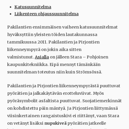
Katusuunnitelma
Liikenteen ohjaussuunnitelma
Pakilantien ensimmäisen vaiheen katusuunnitelmat
hyväksyttiin yleisten töiden lautakunnassa
tammikuussa 2011. Pakilantien ja Pirjontien
liikenneympyrä on jokin aika sitten
valmistunut.
Asialla
on jälleen Stara – Pohjoinen
kaupunkitekniikka. Eipä mennyt tämänkään
suunnitelman toteutus niin kuin Strömsössä.
Pakilantien ja Pirjontien liikenneympyrästä puuttuvat
pyörätien ja jalkakäytävän erotteluviivat. Myös
pyöräsymbolit asfaltista puuttuvat. Suojatiemerkinnät
on kohdistettu päin mäntyä. Ja Pirjontien liittymässä
viisinkertainen rangaistuskivi ei riittänyt, vaan Stara
on vetänyt lisäksi
nupukiveä
pyörätien jatkeelle