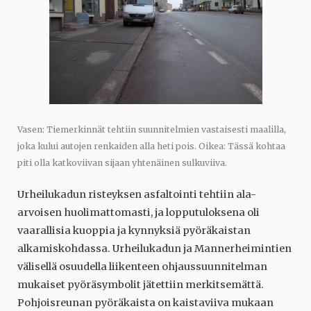
Vasen: Tiemerkinnät tehtiin suunnitelmien vastaisesti maalilla,
joka kului autojen renkaiden alla heti pois. Oikea: Tässä kohtaa
piti olla katkoviivan sijaan yhtenäinen sulkuviiva.
Urheilukadun risteyksen asfaltointi tehtiin ala-
arvoisen huolimattomasti, ja lopputuloksena oli
vaarallisia kuoppia ja kynnyksiä pyöräkaistan
alkamiskohdassa. Urheilukadun ja Mannerheimintien
välisellä osuudella liikenteen ohjaussuunnitelman
mukaiset pyöräsymbolit jätettiin merkitsemättä.
Pohjoisreunan pyöräkaista on kaistaviiva mukaan