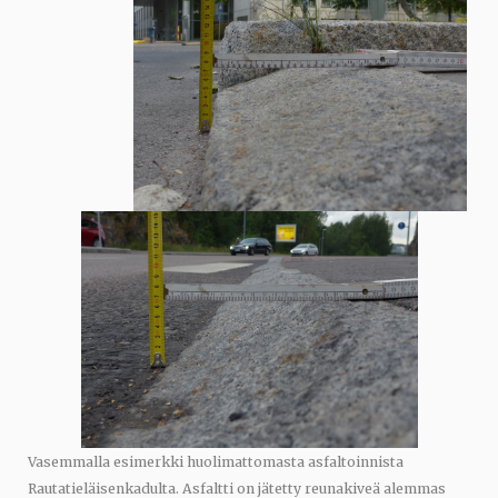
Vasemmalla esimerkki huolimattomasta asfaltoinnista
Rautatieläisenkadulta. Asfaltti on jätetty reunakiveä alemmas