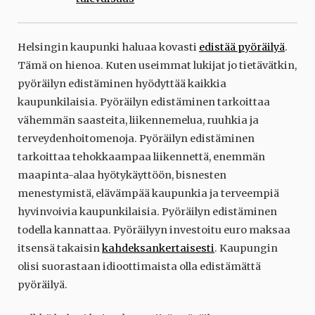
Helsingin kaupunki haluaa kovasti
edistää pyöräilyä
.
Tämä on hienoa. Kuten useimmat lukijat jo tietävätkin,
pyöräilyn edistäminen hyödyttää kaikkia
kaupunkilaisia. Pyöräilyn edistäminen tarkoittaa
vähemmän saasteita, liikennemelua, ruuhkia ja
terveydenhoitomenoja. Pyöräilyn edistäminen
tarkoittaa tehokkaampaa liikennettä, enemmän
maapinta-alaa hyötykäyttöön, bisnesten
menestymistä, elävämpää kaupunkia ja terveempiä
hyvinvoivia kaupunkilaisia. Pyöräilyn edistäminen
todella kannattaa. Pyöräilyyn investoitu euro maksaa
itsensä takaisin
kahdeksankertaisesti
. Kaupungin
olisi suorastaan idioottimaista olla edistämättä
pyöräilyä.