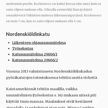
molemmin puolin. Korkeusero on kaksi kertaa niin suuri kuin se
saisi ohjeen mukaan olla. Oikealla esimerkki liian jyrkästä
reunakivestä Viikintien uudessa liikenneympyrässä. Korkeusero
on noin 7 cm, kun se saisi ohjeen mukaan olla 4 cm.
Nordenskiöldinkatu
Liikenteen ohjaussuunnitelma
Työselostus
Katusuunnitelma 29866/1
Katusuunnitelma 29866/2
Vuonna 2013 valmistuneen Nordenskiöldinkadun
pyöräkaistojen toteutuksessa tehtiin useita virheitä.
Kaistamerkinnät tehtiin maalilla, vaikka
suunnitelmien (työselostus s. 14) mukaan niissä piti
käyttää 3mm massaa. Maalaukset eivät kestäneet
ajoradalla, ja ne kuluivat pian pois. Minna Canthin