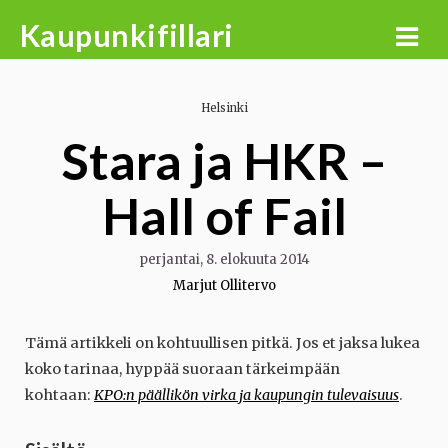
Skip
Kaupunkifillari
to
content
Helsinki
Stara ja HKR –
Hall of Fail
perjantai, 8. elokuuta 2014
Marjut Ollitervo
Tämä artikkeli on kohtuullisen pitkä. Jos et jaksa lukea
koko tarinaa, hyppää suoraan tärkeimpään
kohtaan:
KPO:n päällikön virka ja kaupungin tulevaisuus
.