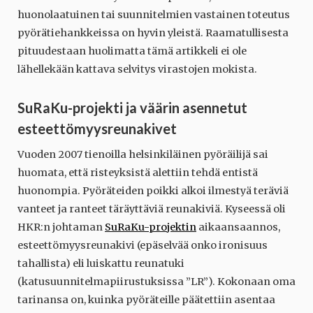
huonolaatuinen tai suunnitelmien vastainen toteutus
pyörätiehankkeissa on hyvin yleistä. Raamatullisesta
pituudestaan huolimatta tämä artikkeli ei ole
lähellekään kattava selvitys virastojen mokista.
SuRaKu-projekti ja väärin asennetut
esteettömyysreunakivet
Vuoden 2007 tienoilla helsinkiläinen pyöräilijä sai
huomata, että risteyksistä alettiin tehdä entistä
huonompia. Pyöräteiden poikki alkoi ilmestyä teräviä
vanteet ja ranteet täräyttäviä reunakiviä. Kyseessä oli
HKR:n johtaman
SuRaKu-projektin
aikaansaannos,
esteettömyysreunakivi (epäselvää onko ironisuus
tahallista) eli luiskattu reunatuki
(katusuunnitelmapiirustuksissa ”LR”). Kokonaan oma
tarinansa on, kuinka pyöräteille päätettiin asentaa