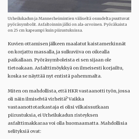
Urheilukadun ja Mannerheimintien väliseltä osuudelta puuttuvat
pyöräsymbolit. Asfaltoinnin jälki on ala-arvoinen. Pyöräkaista
on 25 cm kapeampi kuin piirustuksissa.
Kuvien ottamisen jälkeen maalatut kaistamerkinnät
on korjattu massalla, ja sulkuviiva on oikealla
paikallaan. Pyöräsymboleista ei sen sijaan ole
tietoakaan. Asfalttimöykkyä on ilmeisesti korjailtu,
koska se näyttää nyt entistä pahemmalta.
Miten on mahdollista, että HKR vastaanotti työn, jossa
oli näin ilmiselviä virheitä? Vaikka
vastaanottotarkastaja ei olisi vilkaissutkaan
piirustuksia, ei Urheilukadun risteyksen
asfalttimakkaraa voi olla huomaamatta. Mahdollisia
selityksiä ovat: