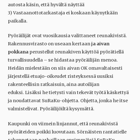
autosta käsin, että hyvältä näyttää
3) Vastaanottotarkastaja ei koskaan käynytkään
paikalla.
Pyöräilijät ovat vuosikausia valittaneet reunakivistä.
Rakennusvirasto on useaan kertaan
ja aivan
pokkana
perustellut reunakiven käyttöä pyörätiellä
turvallisuudella – se hidastaa pyöräilijän menoa.
Heidän mielestään on siis aivan OK omavaltaisesti
järjestellä etuajo-oikeudet risteyksessä uusiksi
rakenteellisin ratkaisuin, aina autoilijan
eduksi. Lisäksi he tietysti vain tekevät työtä käskettyä
ja noudattavat SuRaKu-ohjetta. Ohjetta, jonka he itse
valmistelivat. Pyöräilijöiltä kysymättä.
Kaupunki on viimein linjannut, että reunakivistä
pyöräteiden poikki luovutaan. Sörnäisten rantatielle