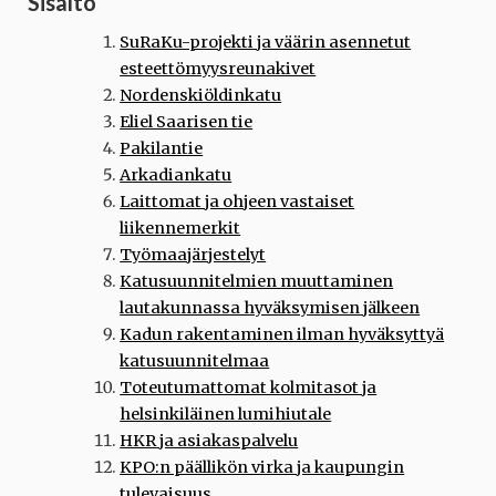
Sisältö
SuRaKu-projekti ja väärin asennetut
esteettömyysreunakivet
Nordenskiöldinkatu
Eliel Saarisen tie
Pakilantie
Arkadiankatu
Laittomat ja ohjeen vastaiset
liikennemerkit
Työmaajärjestelyt
Katusuunnitelmien muuttaminen
lautakunnassa hyväksymisen jälkeen
Kadun rakentaminen ilman hyväksyttyä
katusuunnitelmaa
Toteutumattomat kolmitasot ja
helsinkiläinen lumihiutale
HKR ja asiakaspalvelu
KPO:n päällikön virka ja kaupungin
tulevaisuus