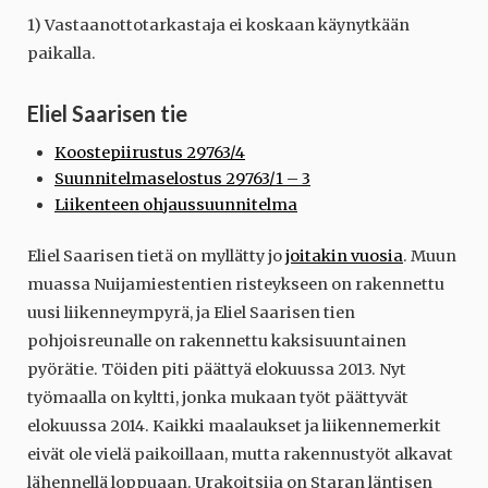
1) Vastaanottotarkastaja ei koskaan käynytkään
paikalla.
Eliel Saarisen tie
Koostepiirustus 29763/4
Suunnitelmaselostus 29763/1 – 3
Liikenteen ohjaussuunnitelma
Eliel Saarisen tietä on myllätty jo
joitakin vuosia
. Muun
muassa Nuijamiestentien risteykseen on rakennettu
uusi liikenneympyrä, ja Eliel Saarisen tien
pohjoisreunalle on rakennettu kaksisuuntainen
pyörätie. Töiden piti päättyä elokuussa 2013. Nyt
työmaalla on kyltti, jonka mukaan työt päättyvät
elokuussa 2014. Kaikki maalaukset ja liikennemerkit
eivät ole vielä paikoillaan, mutta rakennustyöt alkavat
lähennellä loppuaan. Urakoitsija on Staran läntisen