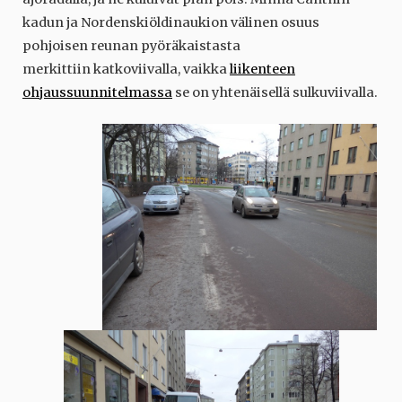
kadun ja Nordenskiöldinaukion välinen osuus
pohjoisen reunan pyöräkaistasta
merkittiin katkoviivalla, vaikka
liikenteen
ohjaussuunnitelmassa
se on yhtenäisellä sulkuviivalla.