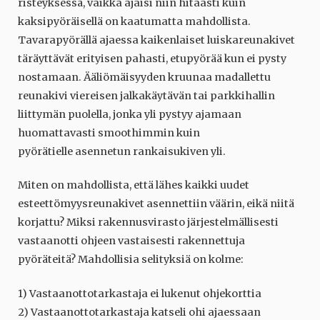
risteyksessä, vaikka ajaisi niin hitaasti kuin
kaksipyöräisellä on kaatumatta mahdollista.
Tavarapyörällä ajaessa kaikenlaiset luiskareunakivet
täräyttävät erityisen pahasti, etupyörää kun ei pysty
nostamaan. Ääliömäisyyden kruunaa madallettu
reunakivi viereisen jalkakäytävän tai parkkihallin
liittymän puolella, jonka yli pystyy ajamaan
huomattavasti smoothimmin kuin
pyörätielle asennetun rankaisukiven yli.
Miten on mahdollista, että lähes kaikki uudet
esteettömyysreunakivet asennettiin väärin, eikä niitä
korjattu? Miksi rakennusvirasto järjestelmällisesti
vastaanotti ohjeen vastaisesti rakennettuja
pyöräteitä? Mahdollisia selityksiä on kolme:
1) Vastaanottotarkastaja ei lukenut ohjekorttia
2) Vastaanottotarkastaja katseli ohi ajaessaan