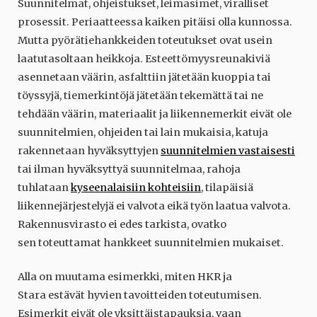
Suunnitelmat, ohjeistukset, leimasimet, viralliset
prosessit. Periaatteessa kaiken pitäisi olla kunnossa.
Mutta pyörätiehankkeiden toteutukset ovat usein
laatutasoltaan heikkoja. Esteettömyysreunakiviä
asennetaan väärin, asfalttiin jätetään kuoppia tai
töyssyjä, tiemerkintöjä jätetään tekemättä tai ne
tehdään väärin, materiaalit ja liikennemerkit eivät ole
suunnitelmien, ohjeiden tai lain mukaisia, katuja
rakennetaan hyväksyttyjen
suunnitelmien vastaisesti
tai ilman hyväksyttyä suunnitelmaa, rahoja
tuhlataan
kyseenalaisiin kohteisiin
, tilapäisiä
liikennejärjestelyjä ei valvota eikä työn laatua valvota.
Rakennusvirasto ei edes tarkista, ovatko
sen toteuttamat hankkeet suunnitelmien mukaiset.
Alla on muutama esimerkki, miten HKR ja
Stara estävät hyvien tavoitteiden toteutumisen.
Esimerkit eivät ole yksittäistapauksia, vaan