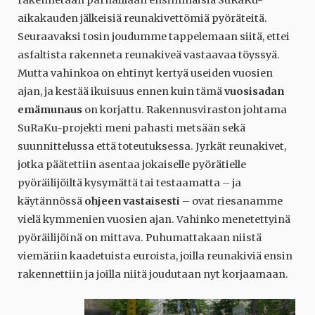
rakennetaan parhaillaan ensimmäisiä SuRaKu-
aikakauden jälkeisiä reunakivettömiä pyöräteitä.
Seuraavaksi tosin joudumme tappelemaan siitä, ettei
asfaltista rakenneta reunakiveä vastaavaa töyssyä.
Mutta vahinkoa on ehtinyt kertyä useiden vuosien
ajan, ja kestää ikuisuus ennen kuin tämä
vuosisadan
emämunaus
on korjattu. Rakennusviraston johtama
SuRaKu-projekti meni pahasti metsään sekä
suunnittelussa että toteutuksessa. Jyrkät reunakivet,
jotka päätettiin asentaa jokaiselle pyörätielle
pyöräilijöiltä kysymättä tai testaamatta – ja
käytännössä
ohjeen vastaisesti
– ovat riesanamme
vielä kymmenien vuosien ajan. Vahinko menetettyinä
pyöräilijöinä on mittava. Puhumattakaan niistä
viemäriin kaadetuista euroista, joilla reunakiviä ensin
rakennettiin ja joilla niitä joudutaan nyt korjaamaan.