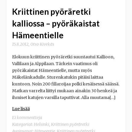
Kriittinen pyöräretki
kalliossa – pyöräkaistat
Hämeentielle
15.8.2012
,
Otso Kivekäs
Elokuun kriittinen pyöräretki suuntautui Kallioon,
Vallilaan ja Alppilaan. Tärkein vaatimus oli
pyöräkaistat Hämeentielle, mutta myös
Mäkelänkadulle. Sturenkatukin pitäisi laittaa
kuntoon. Noin 200 fillaroijaa polki kesäisessä säässä.
Matkan varrelta liittyi mukaan ainakin 30 henkeä ja
ihmiset katujen varsilla taputtivat. Alla muutama[…]
Lue lisää
Ei kommentteja
Kategoriat:
Helsinki
,
Kriittinen pyöräretki
Avainsanat:
Hämeentie
,
Kriittinen pyöräretki