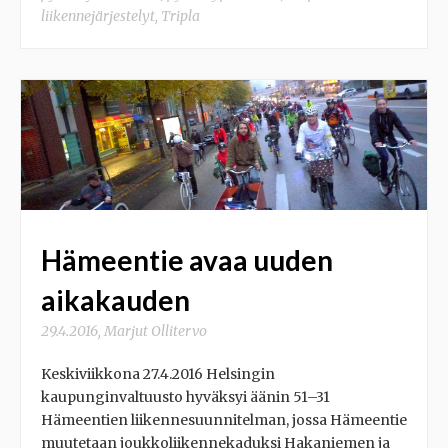
liikennejärjestelyt
,
Tripla
Hämeentie avaa uuden
aikakauden
29.4.2016
,
Marjut Ollitervo
Keskiviikkona 27.4.2016 Helsingin
kaupunginvaltuusto hyväksyi äänin 51–31
Hämeentien liikennesuunnitelman, jossa Hämeentie
muutetaan joukkoliikennekaduksi Hakaniemen ja