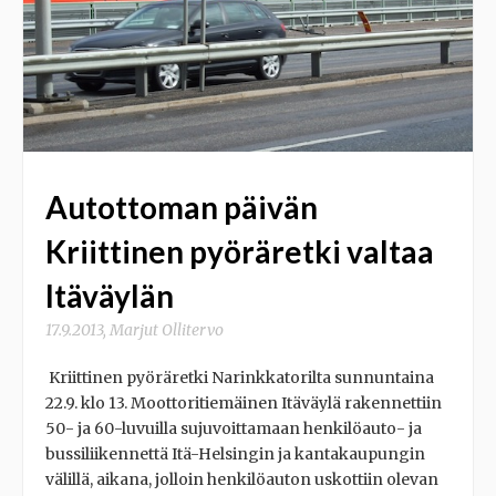
Autottoman päivän
Kriittinen pyöräretki valtaa
Itäväylän
17.9.2013
,
Marjut Ollitervo
Kriittinen pyöräretki Narinkkatorilta sunnuntaina
22.9. klo 13. Moottoritiemäinen Itäväylä rakennettiin
50- ja 60-luvuilla sujuvoittamaan henkilöauto- ja
bussiliikennettä Itä-Helsingin ja kantakaupungin
välillä, aikana, jolloin henkilöauton uskottiin olevan