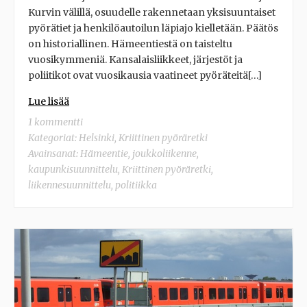
Kurvin välillä, osuudelle rakennetaan yksisuuntaiset
pyörätiet ja henkilöautoilun läpiajo kielletään. Päätös
on historiallinen. Hämeentiestä on taisteltu
vuosikymmeniä. Kansalaisliikkeet, järjestöt ja
poliitikot ovat vuosikausia vaatineet pyöräteitä[…]
Lue lisää
1 kommentti
Kategoriat:
Helsinki
,
Kriittinen pyöräretki
Avainsanat:
Hämeentie
,
joukkoliikenne
,
kaupunkisuunnittelu
,
Kriittinen pyöräretki
,
liikennesuunnittelu
,
politiikka