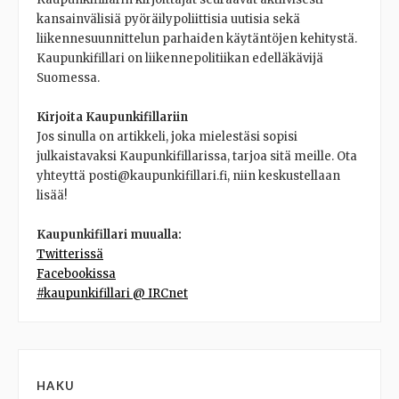
kansainvälisiä pyöräilypoliittisia uutisia sekä
liikennesuunnittelun parhaiden käytäntöjen kehitystä.
Kaupunkifillari on liikennepolitiikan edelläkävijä
Suomessa.
Kirjoita Kaupunkifillariin
Jos sinulla on artikkeli, joka mielestäsi sopisi
julkaistavaksi Kaupunkifillarissa, tarjoa sitä meille. Ota
yhteyttä posti@kaupunkifillari.fi, niin keskustellaan
lisää!
Kaupunkifillari muualla:
Twitterissä
Facebookissa
#kaupunkifillari @ IRCnet
HAKU