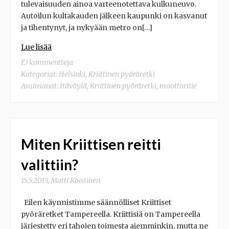
tulevaisuuden ainoa varteenotettava kulkuneuvo.
Autoilun kultakauden jälkeen kaupunki on kasvanut
ja tihentynyt, ja nykyään metro on[…]
Lue lisää
Ei kommentteja
Kategoriat:
Helsinki
,
Kriittinen pyöräretki
Avainsanat:
Itäväylä
,
Kriittinen pyöräretki
,
moottoritie
Miten Kriittisen reitti
valittiin?
15.5.2013
,
Matti Koistinen
Eilen käynnistimme säännölliset Kriittiset
pyöräretket Tampereella. Kriittisiä on Tampereella
järjestetty eri tahojen toimesta aiemminkin, mutta ne