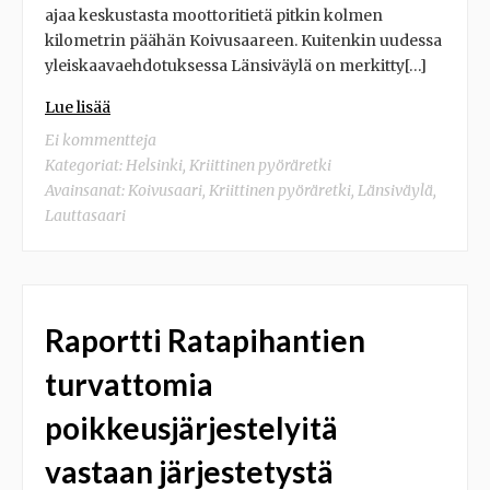
ajaa keskustasta moottoritietä pitkin kolmen
kilometrin päähän Koivusaareen. Kuitenkin uudessa
yleiskaavaehdotuksessa Länsiväylä on merkitty[…]
Lue lisää
Ei kommentteja
Kategoriat:
Helsinki
,
Kriittinen pyöräretki
Avainsanat:
Koivusaari
,
Kriittinen pyöräretki
,
Länsiväylä
,
Lauttasaari
Raportti Ratapihantien
turvattomia
poikkeusjärjestelyitä
vastaan järjestetystä