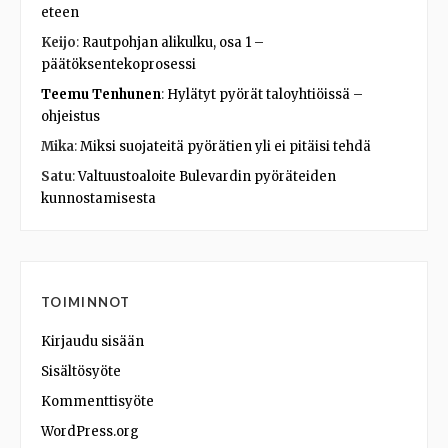
eteen
Keijo
:
Rautpohjan alikulku, osa 1 –
päätöksentekoprosessi
Teemu Tenhunen
:
Hylätyt pyörät taloyhtiöissä –
ohjeistus
Mika
:
Miksi suojateitä pyörätien yli ei pitäisi tehdä
Satu
:
Valtuustoaloite Bulevardin pyöräteiden
kunnostamisesta
TOIMINNOT
Kirjaudu sisään
Sisältösyöte
Kommenttisyöte
WordPress.org