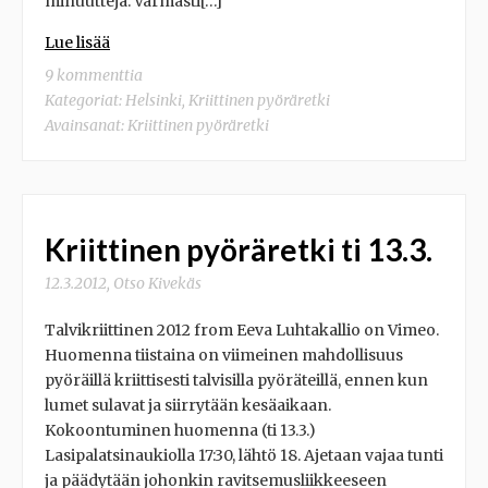
minuutteja. Varmasti[…]
Lue lisää
9 kommenttia
Kategoriat:
Helsinki
,
Kriittinen pyöräretki
Avainsanat:
Kriittinen pyöräretki
Kriittinen pyöräretki ti 13.3.
12.3.2012
,
Otso Kivekäs
Talvikriittinen 2012 from Eeva Luhtakallio on Vimeo.
Huomenna tiistaina on viimeinen mahdollisuus
pyöräillä kriittisesti talvisilla pyöräteillä, ennen kun
lumet sulavat ja siirrytään kesäaikaan.
Kokoontuminen huomenna (ti 13.3.)
Lasipalatsinaukiolla 17:30, lähtö 18. Ajetaan vajaa tunti
ja päädytään johonkin ravitsemusliikkeeseen