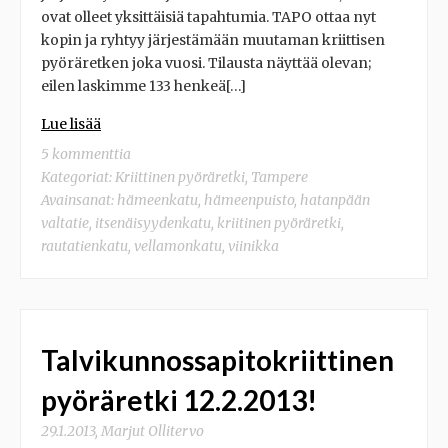
ovat olleet yksittäisiä tapahtumia. TAPO ottaa nyt
kopin ja ryhtyy järjestämään muutaman kriittisen
pyöräretken joka vuosi. Tilausta näyttää olevan;
eilen laskimme 133 henkeä[…]
Lue lisää
5 kommenttia
Kategoriat:
Kriittinen pyöräretki
,
Tampere
Avainsanat:
hämeenkatu
,
hämeenpuisto
,
hatanpään
valtatie
,
itsenäisyydenkatu
,
kriitinen pyöräretki
,
rautatienkatu
,
vellamonkatu
,
viinikka
Talvikunnossapitokriittinen
pyöräretki 12.2.2013!
29.1.2013
,
Marjut Ollitervo