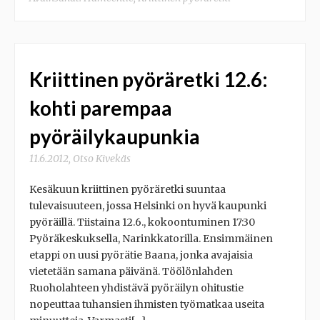
Kriittinen pyöräretki 12.6:
kohti parempaa
pyöräilykaupunkia
11.6.2012
,
Otso Kivekäs
Kesäkuun kriittinen pyöräretki suuntaa
tulevaisuuteen, jossa Helsinki on hyvä kaupunki
pyöräillä. Tiistaina 12.6., kokoontuminen 17:30
Pyöräkeskuksella, Narinkkatorilla. Ensimmäinen
etappi on uusi pyörätie Baana, jonka avajaisia
vietetään samana päivänä. Töölönlahden
Ruoholahteen yhdistävä pyöräilyn ohitustie
nopeuttaa tuhansien ihmisten työmatkaa useita