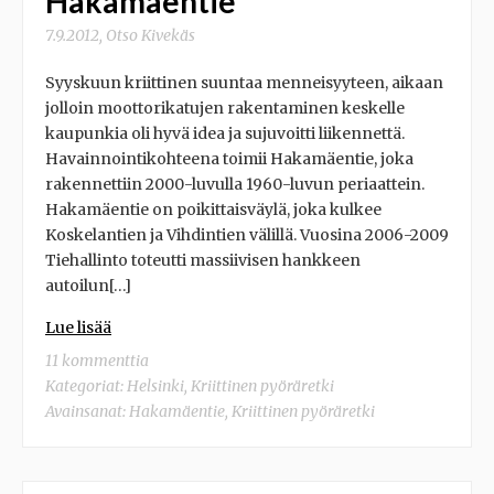
Hakamäentie
7.9.2012
,
Otso Kivekäs
Syyskuun kriittinen suuntaa menneisyyteen, aikaan
jolloin moottorikatujen rakentaminen keskelle
kaupunkia oli hyvä idea ja sujuvoitti liikennettä.
Havainnointikohteena toimii Hakamäentie, joka
rakennettiin 2000-luvulla 1960-luvun periaattein.
Hakamäentie on poikittaisväylä, joka kulkee
Koskelantien ja Vihdintien välillä. Vuosina 2006-2009
Tiehallinto toteutti massiivisen hankkeen
autoilun[…]
Lue lisää
11 kommenttia
Kategoriat:
Helsinki
,
Kriittinen pyöräretki
Avainsanat:
Hakamäentie
,
Kriittinen pyöräretki