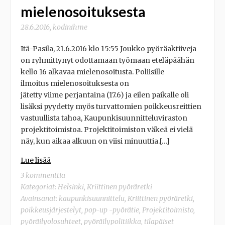
mielenosoituksesta
28.6.2016
,
kodinihme
Itä-Pasila, 21.6.2016 klo 15:55 Joukko pyöräaktiiveja
on ryhmittynyt odottamaan työmaan eteläpäähän
kello 16 alkavaa mielenosoitusta. Poliisille
ilmoitus mielenosoituksesta on
jätetty viime perjantaina (17.6) ja eilen paikalle oli
lisäksi pyydetty myös turvattomien poikkeusreittien
vastuullista tahoa, Kaupunkisuunnitteluviraston
projektitoimistoa. Projektitoimiston väkeä ei vielä
näy, kun aikaa alkuun on viisi minuuttia.[…]
Lue lisää
3 kommenttia
Kategoriat:
Helsinki
,
Kriittinen pyöräretki
Avainsanat:
kaupunkisuunnittelu
,
Kriittinen pyöräretki
,
poikkeusjärjestelyt
,
pop-up -pyörätie
,
Projektitoimisto
,
pyöräilyolosuhteet
,
pyöräilypolitiikka
,
tilapäiset