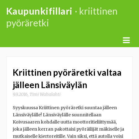
Skip
Kaupunkifillari
· kriittinen
to
pyöräretki
content
Kriittinen pyöräretki valtaa
jälleen Länsiväylän
9.9.2016
,
Timi Wahalahti
Syyskuussa Kriittinen pyöräretki suuntaa jälleen
Länsiväylälle! Länsiväylälle suunnitellaan
Koivusaaren kohdalle uutta moottoritieliittymää,
joka jälleen kerran pakottaisi pyöräilijät mäkiselle ja
mutkaiselle kiertoreitille. Vain siksi, että autolla voisi