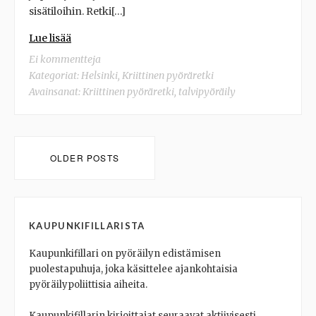
sisätiloihin. Retki[…]
Lue lisää
Ei kommentteja
Kategoriat:
Helsinki
,
Kriittinen pyöräretki
Avainsanat:
Kriittinen pyöräretki
,
talvipyöräily
Posts
OLDER POSTS
navigation
KAUPUNKIFILLARISTA
Kaupunkifillari on pyöräilyn edistämisen
puolestapuhuja, joka käsittelee ajankohtaisia
pyöräilypoliittisia aiheita.
Kaupunkifillarin kirjoittajat seuraavat aktiivisesti