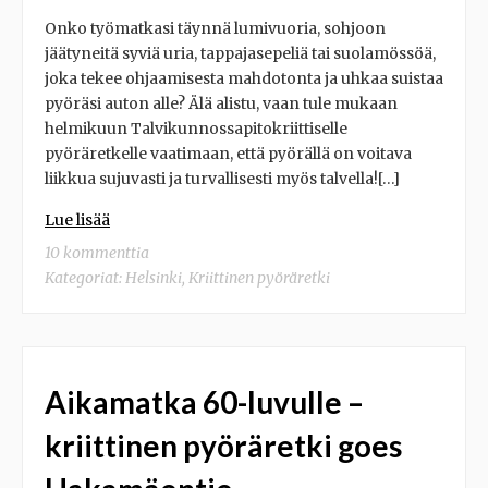
Onko työmatkasi täynnä lumivuoria, sohjoon
jäätyneitä syviä uria, tappajasepeliä tai suolamössöä,
joka tekee ohjaamisesta mahdotonta ja uhkaa suistaa
pyöräsi auton alle? Älä alistu, vaan tule mukaan
helmikuun Talvikunnossapitokriittiselle
pyöräretkelle vaatimaan, että pyörällä on voitava
liikkua sujuvasti ja turvallisesti myös talvella![…]
Lue lisää
10 kommenttia
Kategoriat:
Helsinki
,
Kriittinen pyöräretki
Aikamatka 60-luvulle –
kriittinen pyöräretki goes