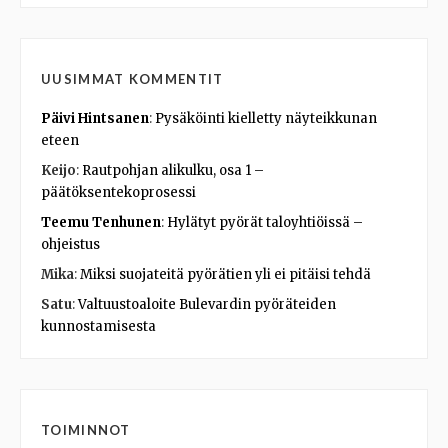
UUSIMMAT KOMMENTIT
Päivi Hintsanen
:
Pysäköinti kielletty näyteikkunan
eteen
Keijo
:
Rautpohjan alikulku, osa 1 –
päätöksentekoprosessi
Teemu Tenhunen
:
Hylätyt pyörät taloyhtiöissä –
ohjeistus
Mika
:
Miksi suojateitä pyörätien yli ei pitäisi tehdä
Satu
:
Valtuustoaloite Bulevardin pyöräteiden
kunnostamisesta
TOIMINNOT