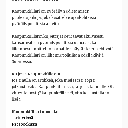
KAUPUNKIFILLARISTA
Kaupunkifillari on pyöräilyn edistämisen
puolestapuhuja, joka käsittelee ajankohtaisia
pyöräilypoliittisia aiheita.
Kaupunkifillarin kirjoittajat seuraavat aktiivisesti
kansainvälisiä pyöräilypoliittisia uutisia sekä
liikennesuunnittelun parhaiden käytäntöjen kehitystä.
Kaupunkifillari on liikennepolitiikan edelläkävijä
Suomessa.
Kirjoita Kaupunkifillariin
Jos sinulla on artikkeli, joka mielestäsi sopisi
julkaistavaksi Kaupunkifillarissa, tarjoa sitä meille. Ota
yhteyttä posti@kaupunkifillari.fi, niin keskustellaan
lisää!
Kaupunkifillari muualla:
Twitterissä
Facebookissa