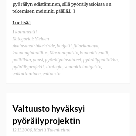
pyöräilyn edistäminen, sillä pyöräilyasioissa on
tekemisen meininki päällä.[…]
Lue lisää
1 kommentti
Kategoriat:
Yleinen
Avainsanat:
bike'n'ride
,
budjetti
,
fillarikanava
,
kaupunginhallitus
,
Kiasmanpuisto
,
kunnallisvaalit
,
politiikka
,
ponsi
,
pyöräilyolosuhteet
,
pyöräilypolitiikka
,
pyöräilyprojekti
,
strategia
,
suunnitteluohjeisto
,
vaikuttaminen
,
valtuusto
Valtuusto hyväksyi
pyöräilyprojektin
12.11.2009
,
Martti Tulenheimo