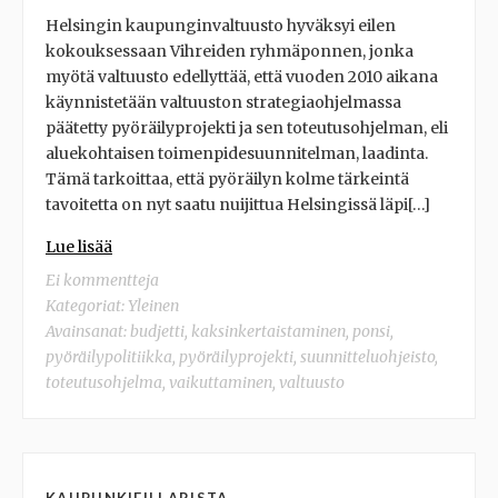
Helsingin kaupunginvaltuusto hyväksyi eilen
kokouksessaan Vihreiden ryhmäponnen, jonka
myötä valtuusto edellyttää, että vuoden 2010 aikana
käynnistetään valtuuston strategiaohjelmassa
päätetty pyöräilyprojekti ja sen toteutusohjelman, eli
aluekohtaisen toimenpidesuunnitelman, laadinta.
Tämä tarkoittaa, että pyöräilyn kolme tärkeintä
tavoitetta on nyt saatu nuijittua Helsingissä läpi[…]
Lue lisää
Ei kommentteja
Kategoriat:
Yleinen
Avainsanat:
budjetti
,
kaksinkertaistaminen
,
ponsi
,
pyöräilypolitiikka
,
pyöräilyprojekti
,
suunnitteluohjeisto
,
toteutusohjelma
,
vaikuttaminen
,
valtuusto