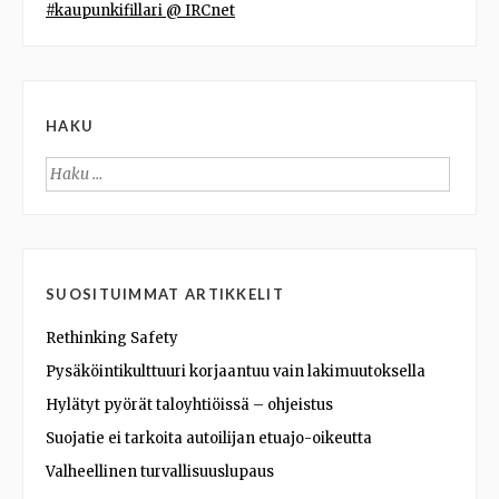
#kaupunkifillari @ IRCnet
HAKU
Haku:
SUOSITUIMMAT ARTIKKELIT
Rethinking Safety
Pysäköintikulttuuri korjaantuu vain lakimuutoksella
Hylätyt pyörät taloyhtiöissä – ohjeistus
Suojatie ei tarkoita autoilijan etuajo-oikeutta
Valheellinen turvallisuuslupaus