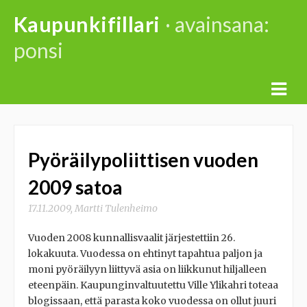
Skip
Kaupunkifillari
· avainsana:
to
ponsi
content
Pyöräilypoliittisen vuoden
2009 satoa
17.11.2009
,
Martti Tulenheimo
Vuoden 2008 kunnallisvaalit järjestettiin 26.
lokakuuta. Vuodessa on ehtinyt tapahtua paljon ja
moni pyöräilyyn liittyvä asia on liikkunut hiljalleen
eteenpäin. Kaupunginvaltuutettu Ville Ylikahri toteaa
blogissaan, että parasta koko vuodessa on ollut juuri