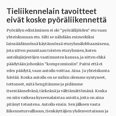
Tieliikennelain tavoitteet
eivät koske pyöräliikennettä
Pyöräilyn edistäminen ei ole “pyöräilijöiden” etu vaan
yhteiskunnan etu. Silti se nähdään esimerkiksi
lainsäädännössä käytännössä eturyhmälobbaamisena,
jota sitten punnitaan toisten eturyhmien, kuten
autoilujärjestöjen vaatimusten kanssa, ja sitten ehkä
päädytään johonkin “kompromissiin”. Paitsi että ei
edes päädytä, vaan autoilu voittaa. Aina. Ja yhteiskunta
häviää. Koska autoilu on se mihin olemme syntyneet,
tottuneet, mitä hengitämme ja pidämme
itsestäänselvänä, tärkeänä ja välttämättömänä. Koska
on niin vaikeaa kyseenalaistaa asioita, joita on aina
pitänyt totuutena. Autoilu ensin. Sen jälkeen vasta
liikenneturvallisuus, tienkäyttäjien yhdenvertaisuus ja