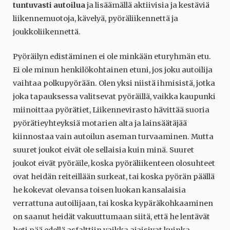
tuntuvasti autoilua
ja lisäämällä aktiivisia ja kestäviä
liikennemuotoja, kävelyä, pyöräliikennettä ja
joukkoliikennettä.
Pyöräilyn edistäminen ei ole minkään eturyhmän etu.
Ei ole minun henkilökohtainen etuni, jos joku autoilija
vaihtaa polkupyörään. Olen yksi niistä ihmisistä, jotka
joka tapauksessa valitsevat pyöräillä, vaikka kaupunki
miinoittaa pyörätiet, Liikennevirasto hävittää suoria
pyörätieyhteyksiä motarien alta ja lainsäätäjää
kiinnostaa vain autoilun aseman turvaaminen. Mutta
suuret joukot eivät ole sellaisia kuin minä. Suuret
joukot eivät pyöräile, koska pyöräliikenteen olosuhteet
ovat heidän reiteillään surkeat, tai koska pyörän päällä
he kokevat olevansa toisen luokan kansalaisia
verrattuna autoilijaan, tai koska kypäräkohkaaminen
on saanut heidät vakuuttumaan siitä, että he lentävät
heti pää edellä asfalttiin vaikka ajaisivat kuinka