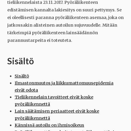
tieliikennelaista 23.11.2017. Pyöräliikenteen
edistämisen kannalta lakiesitys on suuri pettymys. Se
ei oleellisesti paranna pyöräliikenteen asemaa, joka on
jatkossakin alisteinen autoilun sujuvuudelle. Mitään
tärkeimpiä pyöräliikenteen lainsäädännön
parannustarpeita ei toteuteta.
Sisältö
Sisältö
Ilmastonmuutos ja liikkumattomuusepidemia
eivät odota
Tieliikennelain tavoitteet eivät koske
pyöräliikennettä
Lain säätämisen periaatteet eivät koske
pyöräliikennettä
Kännissä autoilu on ihmisoikeus