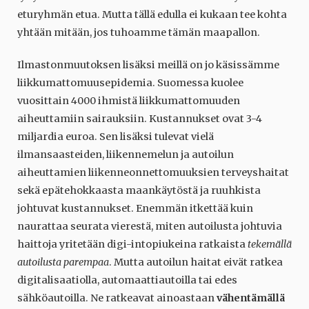
eturyhmän etua. Mutta tällä edulla ei kukaan tee kohta
yhtään mitään, jos tuhoamme tämän maapallon.
Ilmastonmuutoksen lisäksi meillä on jo käsissämme
liikkumattomuusepidemia. Suomessa kuolee
vuosittain 4000 ihmistä liikkumattomuuden
aiheuttamiin sairauksiin. Kustannukset ovat 3-4
miljardia euroa. Sen lisäksi tulevat vielä
ilmansaasteiden, liikennemelun ja autoilun
aiheuttamien liikenneonnettomuuksien terveyshaitat
sekä epätehokkaasta maankäytöstä ja ruuhkista
johtuvat kustannukset. Enemmän itkettää kuin
naurattaa seurata vierestä, miten autoilusta johtuvia
haittoja yritetään digi-intopiukeina ratkaista
tekemällä
autoilusta parempaa
. Mutta autoilun haitat eivät ratkea
digitalisaatiolla, automaattiautoilla tai edes
sähköautoilla. Ne ratkeavat ainoastaan
vähentämällä