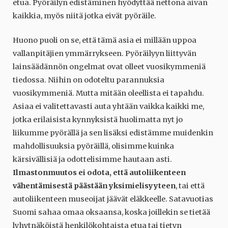
etua. Pyöräilyn edistäminen hyödyttää nettona aivan
kaikkia, myös niitä jotka eivät pyöräile.
Huono puoli on se, että tämä asia ei millään uppoa
vallanpitäjien ymmärrykseen. Pyöräilyyn liittyvän
lainsäädännön ongelmat ovat olleet vuosikymmeniä
tiedossa. Niihin on odoteltu parannuksia
vuosikymmeniä. Mutta mitään oleellista ei tapahdu.
Asiaa ei valitettavasti auta yhtään vaikka kaikki me,
jotka erilaisista kynnyksistä huolimatta nyt jo
liikumme pyörällä ja sen lisäksi edistämme muidenkin
mahdollisuuksia pyöräillä, olisimme kuinka
kärsivällisiä ja odottelisimme hautaan asti.
Ilmastonmuutos ei odota, että autoliikenteen
vähentämisestä päästään yksimielisyyteen
, tai että
autoliikenteen museoijat jäävät eläkkeelle. Satavuotias
Suomi sahaa omaa oksaansa, koska joillekin se tietää
lyhytnäköistä henkilökohtaista etua tai tietyn