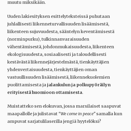
muutu miksikään.
Uuden lakiesityksen esittelyteksteissä puhutaan
juhlallisesti liikenneturvallisuuden lisäämisestä,
liikenteen sujuvuudesta, sääntelyn keventämisestä
(norminpurku), tulkinnanvaraisuuden
vähentämisestä, johdonmukaisuudesta, liikenteen
ekologisuudesta, sosiaalisesti ja taloudellisesti
kestävästä liikennejärjestelmästä, tienkäyttäjien
yhdenvertaisuudesta, tienkäyttäjien oman
vastuullisuuden lisäämisestä, liikennekuolemien
puolittamisesta ja
jalankulun ja polkupyöräilyn
erityisestä huomioon ottamisesta
.
Muistatteko sen elokuvan, jossa marsilaiset saapuvat
maapallolle ja julistavat
“We come in peace”
samalla kun
ampuvat sarjatulilaserilla jengiä hyytelöksi?