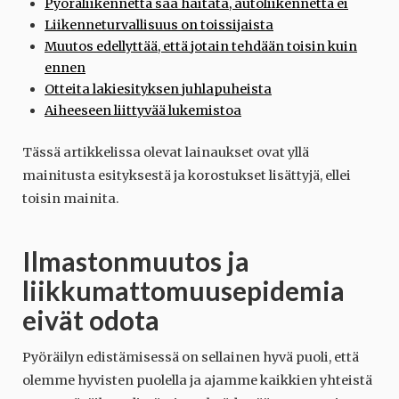
Pyöräliikennettä saa haitata, autoliikennettä ei
Liikenneturvallisuus on toissijaista
Muutos edellyttää, että jotain tehdään toisin kuin
ennen
Otteita lakiesityksen juhlapuheista
Aiheeseen liittyvää lukemistoa
Tässä artikkelissa olevat lainaukset ovat yllä
mainitusta esityksestä ja korostukset lisättyjä, ellei
toisin mainita.
Ilmastonmuutos ja
liikkumattomuusepidemia
eivät odota
Pyöräilyn edistämisessä on sellainen hyvä puoli, että
olemme hyvisten puolella ja ajamme kaikkien yhteistä