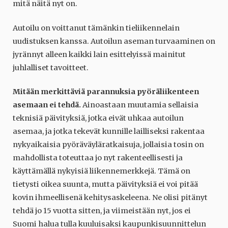
mitä näitä nyt on.
Autoilu on voittanut tämänkin tieliikennelain
uudistuksen kanssa. Autoilun aseman turvaaminen on
jyrännyt alleen kaikki lain esittelyissä mainitut
juhlalliset tavoitteet.
Mitään merkittäviä parannuksia pyöräliikenteen
asemaan ei tehdä.
Ainoastaan muutamia sellaisia
teknisiä päivityksiä, jotka eivät uhkaa autoilun
asemaa, ja jotka tekevät kunnille lailliseksi rakentaa
nykyaikaisia pyöräväyläratkaisuja, jollaisia tosin on
mahdollista toteuttaa jo nyt rakenteellisesti ja
käyttämällä nykyisiä liikennemerkkejä. Tämä on
tietysti oikea suunta, mutta päivityksiä ei voi pitää
kovin ihmeellisenä kehitysaskeleena. Ne olisi pitänyt
tehdä jo 15 vuotta sitten, ja viimeistään nyt, jos ei
Suomi halua tulla kuuluisaksi kaupunkisuunnittelun