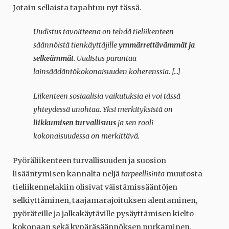
Jotain sellaista tapahtuu nyt tässä.
Uudistus tavoitteena on tehdä tieliikenteen
säännöistä tienkäyttäjille
ymmärrettävämmät ja
selkeämmät
. Uudistus parantaa
lainsäädäntökokonaisuuden koherenssia. […]
Liikenteen sosiaalisia vaikutuksia ei voi tässä
yhteydessä unohtaa. Yksi merkityksistä on
liikkumisen turvallisuus
ja sen rooli
kokonaisuudessa on merkittävä.
Pyöräliikenteen turvallisuuden ja suosion
lisääntymisen kannalta neljä
tarpeellisinta
muutosta
tieliikennelakiin olisivat väistämissääntöjen
selkiyttäminen, taajamarajoituksen alentaminen,
pyöräteille ja jalkakäytäville pysäyttämisen kielto
kokonaan sekä kypäräsäännöksen purkaminen.