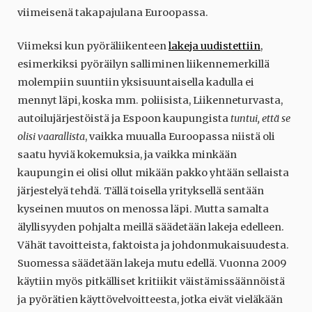
viimeisenä takapajulana Euroopassa.
Viimeksi kun pyöräliikenteen
lakeja uudistettiin
,
esimerkiksi pyöräilyn salliminen liikennemerkillä
molempiin suuntiin yksisuuntaisella kadulla ei
mennyt läpi, koska mm. poliisista, Liikenneturvasta,
autoilujärjestöistä ja Espoon kaupungista
tuntui, että se
olisi vaarallista
, vaikka muualla Euroopassa niistä oli
saatu hyviä kokemuksia, ja vaikka minkään
kaupungin ei olisi ollut mikään pakko yhtään sellaista
järjestelyä tehdä. Tällä toisella yrityksellä sentään
kyseinen muutos on menossa läpi. Mutta samalta
älyllisyyden pohjalta meillä säädetään lakeja edelleen.
Vähät tavoitteista, faktoista ja johdonmukaisuudesta.
Suomessa säädetään lakeja mutu edellä. Vuonna 2009
käytiin myös pitkälliset kritiikit väistämissäännöistä
ja pyörätien käyttövelvoitteesta, jotka eivät vieläkään