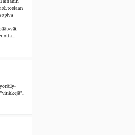
ai ainakin
oli tosiaan
sopiva
 päätyvät
 vuotta…
pyöräily-
vinkkejä”..