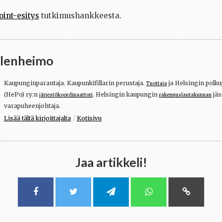
int-esitys
tutkimushankkeesta.
ulenheimo
Kaupunginparantaja. Kaupunkifillarin perustaja.
ja Helsingin polku
Tuottaja
(HePo) ry:n
. Helsingin kaupungin
jäs
järjestökoordinaattori
rakennuslautakunnan
varapuheenjohtaja.
/
Lisää tältä kirjoittajalta
Kotisivu
Jaa artikkeli!