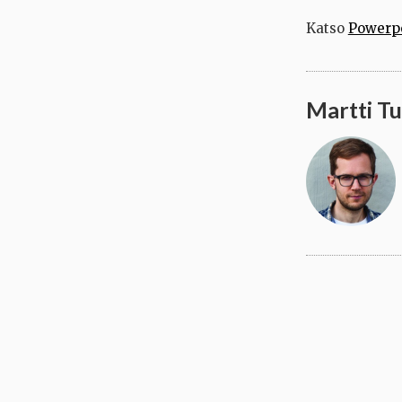
Katso
Powerpo
Martti T