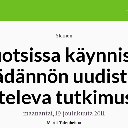
H
Yleinen
otsissa käynni
ädännön uudis
televa tutkim
maanantai, 19. joulukuuta 2011
Martti Tulenheimo