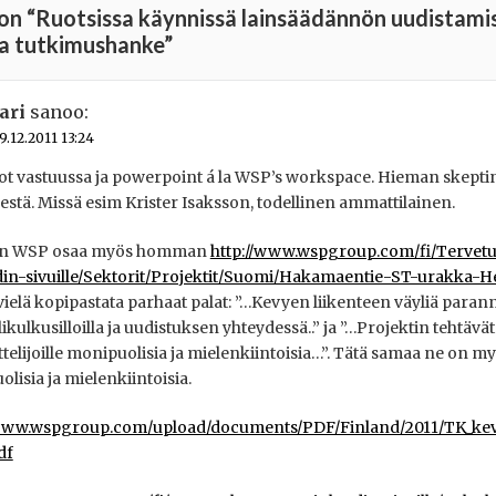
on “
Ruotsissa käynnissä lainsäädännön uudistami
va tutkimushanke
”
jari
sanoo:
9.12.2011 13:24
kot vastuussa ja powerpoint á la WSP’s workspace. Hieman skept
stä. Missä esim Krister Isaksson, todellinen ammattilainen.
n WSP osaa myös homman
http://www.wspgroup.com/fi/Tervet
in-sivuille/Sektorit/Projektit/Suomi/Hakamaentie-ST-urakka-He
ielä kopipastata parhaat palat: ”…Kevyen liikenteen väyliä paran
ylikulkusilloilla ja uudistuksen yhteydessä..” ja ”…Projektin tehtävät
telijoille monipuolisia ja mielenkiintoisia…”. Tätä samaa ne on myö
lisia ja mielenkiintoisia.
/www.wspgroup.com/upload/documents/PDF/Finland/2011/TK_kevy
df