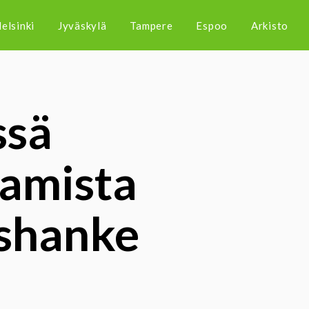
elsinki
Jyväskylä
Tampere
Espoo
Arkisto
ssä
tamista
ushanke