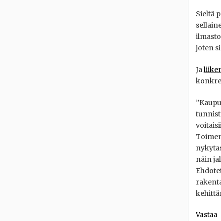
Sieltä 
sellain
ilmasto
joten s
Ja
liike
konkree
”Kaupun
tunnist
voitais
Toimenp
nykytas
näin ja
Ehdotet
rakenta
kehittä
Vastaa