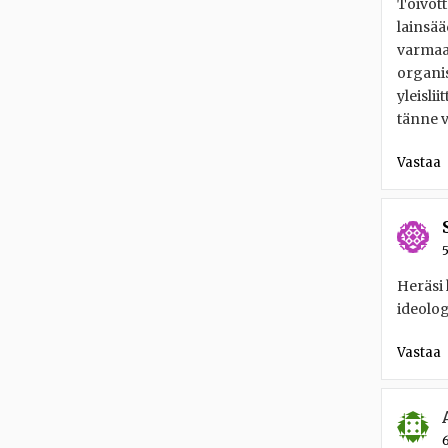
Toivott
lainsää
varmaan
organis
yleisli
tänne v
Vastaa
5
Heräsi 
ideolog
Vastaa
6