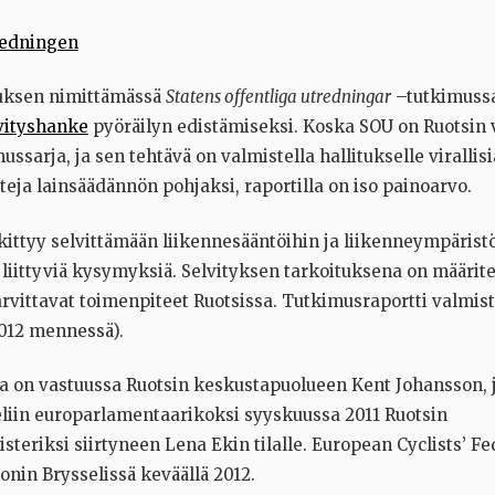
tuksen nimittämässä
Statens offentliga utredningar
–tutkimussa
vityshanke
pyöräilyn edistämiseksi. Koska SOU on Ruotsin 
ussarja, ja sen tehtävä on valmistella hallitukselle virallisi
teja lainsäädännön pohjaksi, raportilla on iso painoarvo.
ittyy selvittämään liikennesääntöihin ja liikenneympärist
liittyviä kysymyksiä. Selvityksen tarkoituksena on määrite
arvittavat toimenpiteet Ruotsissa. Tutkimusraportti valmist
2012 mennessä).
 on vastuussa Ruotsin keskustapuolueen Kent Johansson, 
eliin europarlamentaarikoksi syyskuussa 2011 Ruotsin
teriksi siirtyneen Lena Ekin tilalle. European Cyclists’ Fe
onin Brysselissä keväällä 2012.