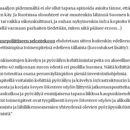
paaaljon pidemmältä ei ole ollut tapana apinoida asioita tänne, ett
en käy. Ja Ruotsissa olosuhteet ovat muutenkin lähinnä Suomen ka
 tai vaikka oikeuskulttuuri, ja onhan nykyinenkin infra kopioitu R
iellä varmaan parhaiten tiedetään, miten siitä pääsee eroon…)
nnepoliittiseen selontekoon
ehdotetaan sitten kuitenkin edelleen
ttisimpina toimenpiteinä edelleen tällaista (korostukset lisätty):
kiseutujen kävelyn ja pyöräilyn kehittämistarpeita on alueellises
ettu 40 miljoonan euron edestä eri puolilla Suomea. Näitä kehitt
iin toteuttaa osana perusväylänpidon pieniä investointiohjelmia.
iteillä voitaisiin kehittää pyöräilyn ja kävelyn infrastruktuurin 
osta ja korjata
kevyen liikenteen väyliin
liittyviä jatkuvuuspuutteita,
lankulkua ja pyöräilyä ensisijaisena tapana liikkua kaupunkiseudu
ut toimenpiteet ovat tyypillisesti
kevyen liikenteen väylien
ja aliku
mista ja lähiliikenneasemien yhteydessä olevien pyöräpysäköin
mistä.”