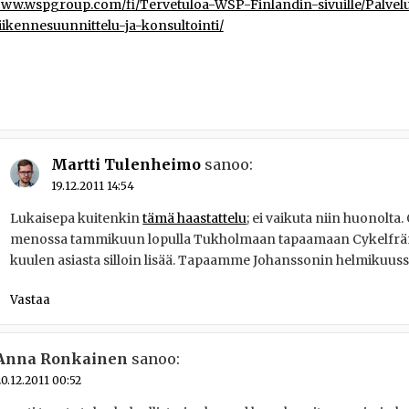
www.wspgroup.com/fi/Tervetuloa-WSP-Finlandin-sivuille/Palvelu
Liikennesuunnittelu-ja-konsultointi/
Martti Tulenheimo
sanoo:
19.12.2011 14:54
Lukaisepa kuitenkin
tämä haastattelu
; ei vaikuta niin huonolta.
menossa tammikuun lopulla Tukholmaan tapaamaan Cykelfräm
kuulen asiasta silloin lisää. Tapaamme Johanssonin helmikuuss
Vastaa
Anna Ronkainen
sanoo:
0.12.2011 00:52