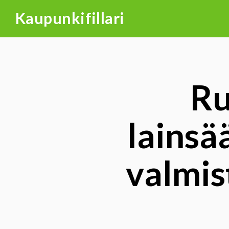
Skip
Kaupunkifillari
to
content
Ru
lainsä
valmis