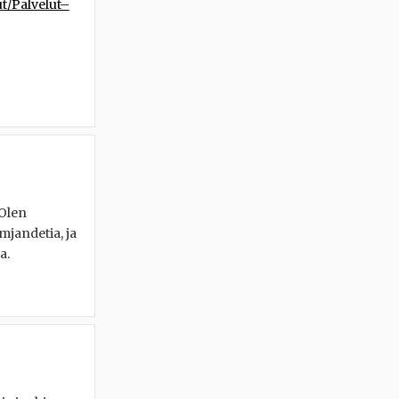
t/Palvelut–
 Olen
jandetia, ja
a.