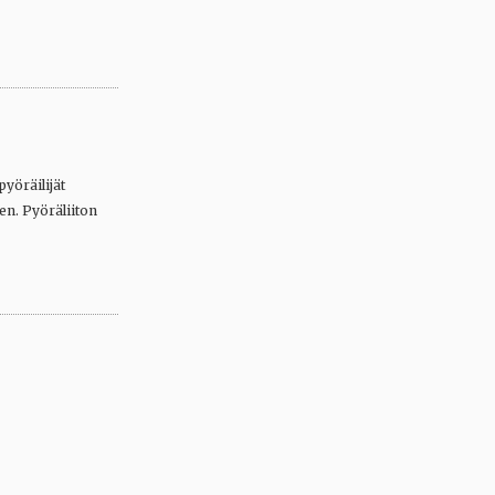
pyöräilijät
en. Pyöräliiton