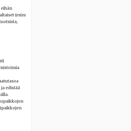
ä eihän
ltaiset (esim
uotsista,
ti
ämistoimia
laatutasoa
 ja edistää
illa.
lkupaikkojen
tipaikkojen