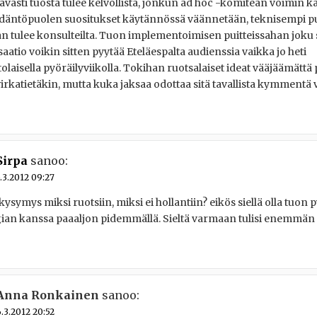
avasti tuosta tulee kelvollista, jonkun ad hoc -komitean voimin k
däntöpuolen suositukset käytännössä väännetään, teknisempi pu
 tulee konsulteilta. Tuon implementoimisen puitteissahan joku 
aatio voikin sitten pyytää Eteläespalta audienssia vaikka jo heti
ittolaisella pyöräilyviikolla. Tokihan ruotsalaiset ideat vääjäämättä
irkatietäkin, mutta kuka jaksaa odottaa sitä tavallista kymmentä
Sirpa
sanoo:
.3.2012 09:27
kysymys miksi ruotsiin, miksi ei hollantiin? eikös siellä olla tuon 
ian kanssa paaaljon pidemmällä. Sieltä varmaan tulisi enemmän ”
Anna Ronkainen
sanoo:
.3.2012 20:52