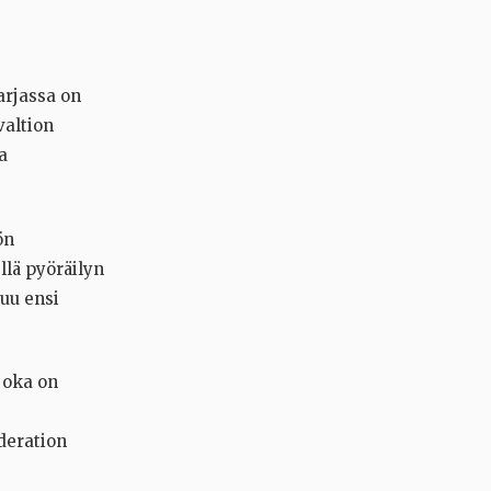
rjassa on
valtion
a
ön
llä pyöräilyn
uu ensi
joka on
deration