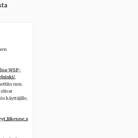
sta
inen
uloa-WSP-
lsinki/
,
nettiin mm.
 olivat
s käyttäjille,
t_liikenne_s