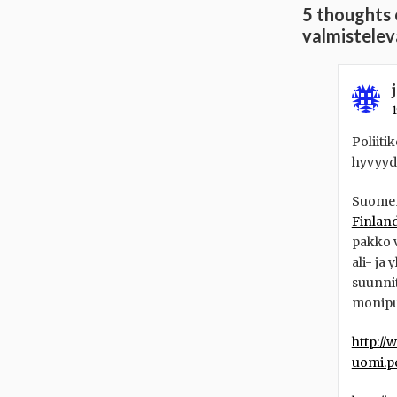
5 thoughts 
valmistele
1
Poliiti
hyvyyde
Suome
Finland
pakko v
ali- ja 
suunnit
monipuo
http:/
uomi.p