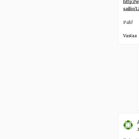
http://
sailio/
Pah!
Vastaa
2