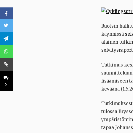
Ruotsin halli
käynnissä
sel
alainen tutkim
selvitysraport
Tutkimus kesk
suunnitteluun 
lisäämiseen t
5
keväänä (1.5.
Tutkimuksesta
tulossa Bryss
ympäristöminis
tapaa Johanss