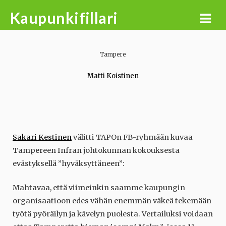
Skip
Kaupunkifillari
to
content
Tampere
Matti Koistinen
Sakari Kestinen
välitti TAPOn FB-ryhmään kuvaa
Tampereen Infran johtokunnan kokouksesta
evästyksellä ”hyväksyttäneen”:
Mahtavaa, että viimeinkin saamme kaupungin
organisaatioon edes vähän enemmän väkeä tekemään
työtä pyöräilyn ja kävelyn puolesta. Vertailuksi voidaan