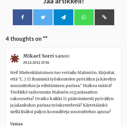
Jaa artikkeli!
4 thoughts on “
”
Mikael Sorri
sanoo:
29.12.2012 17:56
Hei! Mielenkiintoinen tuo vertailu Malmöön. Kirjoitat,
että ”(…) 11 ihmisistä työskentelee pyöräilyn ja kävelyn
suunnittelun ja edistämisen parissa.” Huikea määrä!
Tiedätkö tarkemmin Malmön organisaation
rakennetta? Ovatko kaikki 11 päätoimisesti pyöräilyn
ja jalankulun parissa työskenteleviä? Käytetäänkö
siellä lisäksi paljon konsultteja suunnittelun apuna?
Vastaa