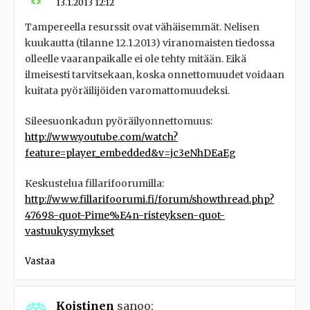
13.1.2013 12:12
Tampereella resurssit ovat vähäisemmät. Nelisen
kuukautta (tilanne 12.1.2013) viranomaisten tiedossa
olleelle vaaranpaikalle ei ole tehty mitään. Eikä
ilmeisesti tarvitsekaan, koska onnettomuudet voidaan
kuitata pyöräilijöiden varomattomuudeksi.
Sileesuonkadun pyöräilyonnettomuus:
http://www.youtube.com/watch?
feature=player_embedded&v=jc3eNhDEaEg
Keskustelua fillarifoorumilla:
http://www.fillarifoorumi.fi/forum/showthread.php?
47698-quot-Pime%E4n-risteyksen-quot-
vastuukysymykset
Vastaa
Koistinen
sanoo: