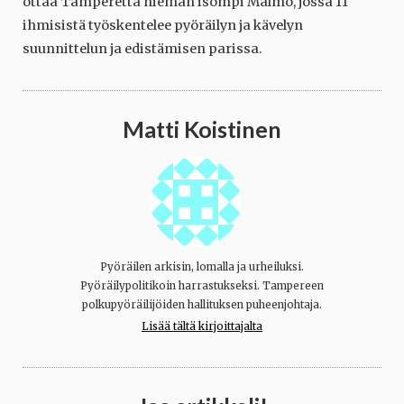
ottaa Tamperetta hieman isompi Malmö, jossa 11
ihmisistä työskentelee pyöräilyn ja kävelyn
suunnittelun ja edistämisen parissa.
Matti Koistinen
Pyöräilen arkisin, lomalla ja urheiluksi.
Pyöräilypolitikoin harrastukseksi. Tampereen
polkupyöräilijöiden hallituksen puheenjohtaja.
Lisää tältä kirjoittajalta