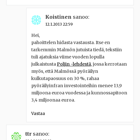
Koistinen
sanoo:
12.1.2013 22:59
Hei,
pahoittelen hidasta vastausta. Itse en
tarkemmin Malmön jutuista tiedä, tekstiin
tuli ajatuksia viime vuoden lopulla
julkaistusta
Poljin -lehdestä
, jossa kerrotaan
myös, että Malmössä pyöräilyn
kulkutapaosuus on 30 %, rahaa
pyöräilyinfran investointeihin menee 13,9
miljoona euroa vuodessa ja kunnossapitoon
3,4 miljoonaa euroa.
Vastaa
ttr
sanoo: