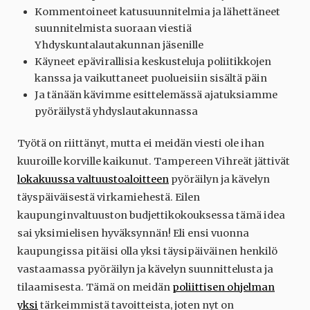
Kommentoineet katusuunnitelmia ja lähettäneet
suunnitelmista suoraan viestiä
Yhdyskuntalautakunnan jäsenille
Käyneet epävirallisia keskusteluja poliitikkojen
kanssa ja vaikuttaneet puolueisiin sisältä päin
Ja tänään kävimme esittelemässä ajatuksiamme
pyöräilystä yhdyslautakunnassa
Työtä on riittänyt, mutta ei meidän viesti ole ihan
kuuroille korville kaikunut. Tampereen Vihreät jättivät
lokakuussa valtuustoaloitteen
pyöräilyn ja kävelyn
täyspäiväisestä virkamiehestä. Eilen
kaupunginvaltuuston budjettikokouksessa tämä idea
sai yksimielisen hyväksynnän! Eli ensi vuonna
kaupungissa pitäisi olla yksi täysipäiväinen henkilö
vastaamassa pyöräilyn ja kävelyn suunnittelusta ja
tilaamisesta. Tämä on meidän
poliittisen ohjelman
yksi
tärkeimmistä tavoitteista, joten nyt on