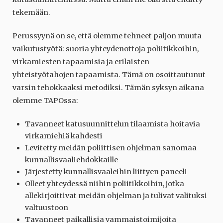
tekemään.
Perussyynä on se, että olemme tehneet paljon muuta
vaikutustyötä: suoria yhteydenottoja poliitikkoihin,
virkamiesten tapaamisia ja erilaisten
yhteistyötahojen tapaamista. Tämä on osoittautunut
varsin tehokkaaksi metodiksi. Tämän syksyn aikana
olemme TAPOssa:
Tavanneet katusuunnittelun tilaamista hoitavia
virkamiehiä kahdesti
Levitetty meidän poliittisen ohjelman sanomaa
kunnallisvaaliehdokkaille
Järjestetty kunnallisvaaleihin liittyen paneeli
Olleet yhteydessä niihin poliitikkoihin, jotka
allekirjoittivat meidän ohjelman ja tulivat valituksi
valtuustoon
Tavanneet paikallisia vammaistoimijoita