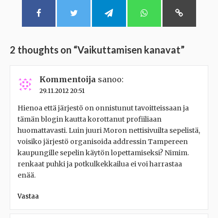
2 thoughts on “
Vaikuttamisen kanavat
”
Kommentoija
sanoo:
29.11.2012 20:51
Hienoa että järjestö on onnistunut tavoitteissaan ja
tämän blogin kautta korottanut profiiliaan
huomattavasti. Luin juuri Moron nettisivuilta sepelistä,
voisiko järjestö organisoida addressin Tampereen
kaupungille sepelin käytön lopettamiseksi? Nimim.
renkaat puhki ja potkulkekkailua ei voi harrastaa
enää.
Vastaa