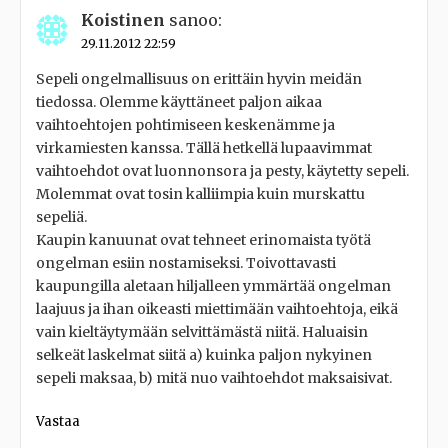
Koistinen
sanoo:
29.11.2012 22:59
Sepeli ongelmallisuus on erittäin hyvin meidän
tiedossa. Olemme käyttäneet paljon aikaa
vaihtoehtojen pohtimiseen keskenämme ja
virkamiesten kanssa. Tällä hetkellä lupaavimmat
vaihtoehdot ovat luonnonsora ja pesty, käytetty sepeli.
Molemmat ovat tosin kalliimpia kuin murskattu
sepeliä.
Kaupin kanuunat ovat tehneet erinomaista työtä
ongelman esiin nostamiseksi. Toivottavasti
kaupungilla aletaan hiljalleen ymmärtää ongelman
laajuus ja ihan oikeasti miettimään vaihtoehtoja, eikä
vain kieltäytymään selvittämästä niitä. Haluaisin
selkeät laskelmat siitä a) kuinka paljon nykyinen
sepeli maksaa, b) mitä nuo vaihtoehdot maksaisivat.
Vastaa