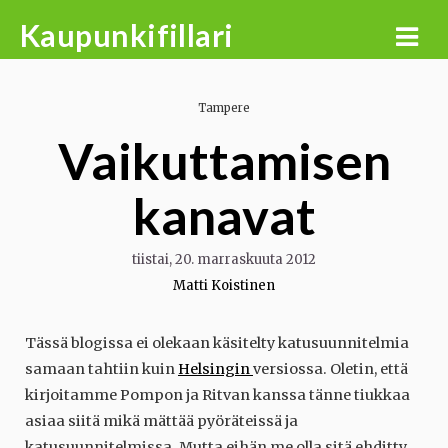
Skip
Kaupunkifillari
to
content
Tampere
Vaikuttamisen
kanavat
tiistai, 20. marraskuuta 2012
Matti Koistinen
Tässä blogissa ei olekaan käsitelty katusuunnitelmia
samaan tahtiin kuin
Helsingin
versiossa. Oletin, että
kirjoitamme Pompon ja Ritvan kanssa tänne tiukkaa
asiaa siitä mikä mättää pyöräteissä ja
katusuunnitelmissa. Mutta eihän me olla sitä ehditty