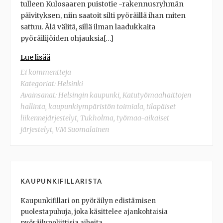
tulleen Kulosaaren puistotie -rakennusryhmän
päivityksen, niin saatoit silti pyöräillä ihan miten
sattuu. Älä välitä, sillä ilman laadukkaita
pyöräilijöiden ohjauksia[…]
Lue lisää
Ei kommentteja
Kategoriat:
Helsinki
Avainsanat:
Helsingin kaupunki
,
Katutyömaahaittojen
hallinta
,
kaupunkiympäristön toimiala
,
tilapäiset
liikennejärjestelyt
,
Tukholma
,
työmaa-aikaiset
järjestelyt
,
VM Suomalainen
KAUPUNKIFILLARISTA
Kaupunkifillari on pyöräilyn edistämisen
puolestapuhuja, joka käsittelee ajankohtaisia
pyöräilypoliittisia aiheita.