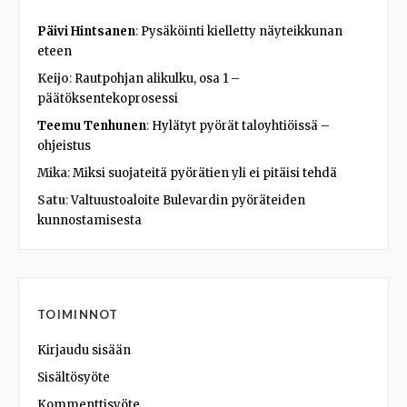
Päivi Hintsanen
:
Pysäköinti kielletty näyteikkunan
eteen
Keijo
:
Rautpohjan alikulku, osa 1 –
päätöksentekoprosessi
Teemu Tenhunen
:
Hylätyt pyörät taloyhtiöissä –
ohjeistus
Mika
:
Miksi suojateitä pyörätien yli ei pitäisi tehdä
Satu
:
Valtuustoaloite Bulevardin pyöräteiden
kunnostamisesta
TOIMINNOT
Kirjaudu sisään
Sisältösyöte
Kommenttisyöte