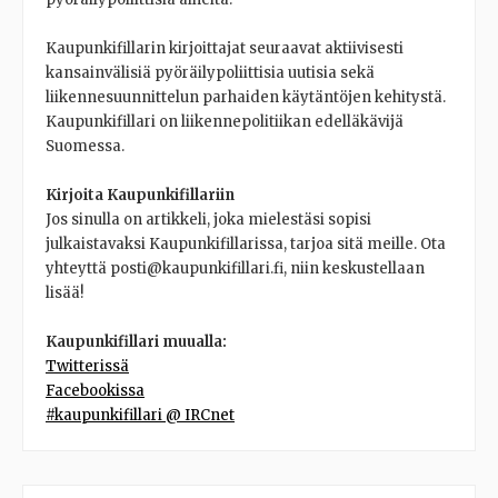
Kaupunkifillarin kirjoittajat seuraavat aktiivisesti
kansainvälisiä pyöräilypoliittisia uutisia sekä
liikennesuunnittelun parhaiden käytäntöjen kehitystä.
Kaupunkifillari on liikennepolitiikan edelläkävijä
Suomessa.
Kirjoita Kaupunkifillariin
Jos sinulla on artikkeli, joka mielestäsi sopisi
julkaistavaksi Kaupunkifillarissa, tarjoa sitä meille. Ota
yhteyttä posti@kaupunkifillari.fi, niin keskustellaan
lisää!
Kaupunkifillari muualla:
Twitterissä
Facebookissa
#kaupunkifillari @ IRCnet