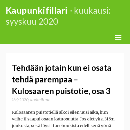
Skip
Kaupunkifillari
· kuukausi:
to
syyskuu 2020
content
Tehdään jotain kun ei osata
tehdä parempaa –
Kulosaaren puistotie, osa 3
16.9.2020
,
kodinihme
Kulosaaren puistotiellä alkoi eilen uusi aika, kun
vaihe II saapui osaan katuosuutta. Jos olet yksi 315:n
joukosta, sekä löysit facebookista edellisenä yönä