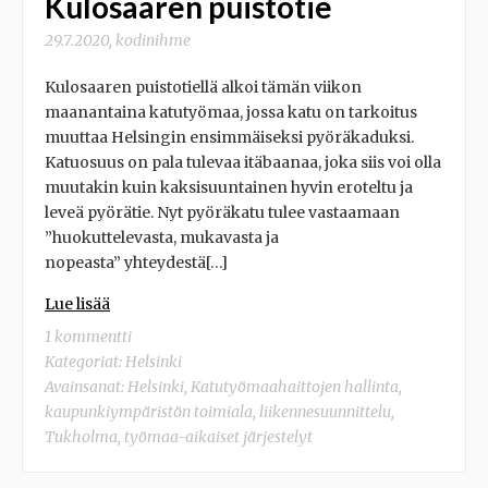
Kulosaaren puistotie
29.7.2020
,
kodinihme
Kulosaaren puistotiellä alkoi tämän viikon
maanantaina katutyömaa, jossa katu on tarkoitus
muuttaa Helsingin ensimmäiseksi pyöräkaduksi.
Katuosuus on pala tulevaa itäbaanaa, joka siis voi olla
muutakin kuin kaksisuuntainen hyvin eroteltu ja
leveä pyörätie. Nyt pyöräkatu tulee vastaamaan
”huokuttelevasta, mukavasta ja
nopeasta” yhteydestä[…]
Lue lisää
1 kommentti
Kategoriat:
Helsinki
Avainsanat:
Helsinki
,
Katutyömaahaittojen hallinta
,
kaupunkiympäristön toimiala
,
liikennesuunnittelu
,
Tukholma
,
työmaa-aikaiset järjestelyt