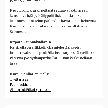
Kaupunkifillarin kirjoittajat seuraavat aktiivisesti
kansainvälisiä pyöräilypoliittisia uutisia sekä
liikennesuunnittelun parhaiden käytäntöjen kehitystä.
Kaupunkifillari on liikennepolitiikan edelläkävijä
Suomessa.
Kirjoita Kaupunkifillariin
Jos sinulla on artikkeli, joka mielestäsi sopisi
julkaistavaksi Kaupunkifillarissa, tarjoa sitä meille. Ota
yhteyttä posti@kaupunkifillari.fi, niin keskustellaan
lisää!
Kaupunkifillari muualla:
Twitterissä
Facebookissa
#kaupunkifillari @ IRCnet