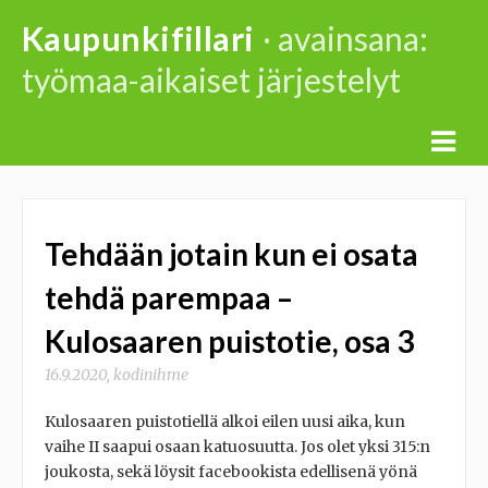
Skip
Kaupunkifillari
· avainsana:
to
työmaa-aikaiset järjestelyt
content
Tehdään jotain kun ei osata
tehdä parempaa –
Kulosaaren puistotie, osa 3
16.9.2020
,
kodinihme
Kulosaaren puistotiellä alkoi eilen uusi aika, kun
vaihe II saapui osaan katuosuutta. Jos olet yksi 315:n
joukosta, sekä löysit facebookista edellisenä yönä