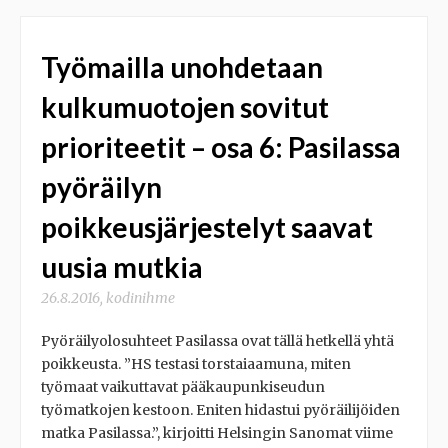
Työmailla unohdetaan
kulkumuotojen sovitut
prioriteetit – osa 6: Pasilassa
pyöräilyn
poikkeusjärjestelyt saavat
uusia mutkia
26.8.2016
,
kodinihme
Pyöräilyolosuhteet Pasilassa ovat tällä hetkellä yhtä
poikkeusta. ”HS testasi torstaiaamuna, miten
työmaat vaikuttavat pääkaupunkiseudun
työmatkojen kestoon. Eniten hidastui pyöräilijöiden
matka Pasilassa.”, kirjoitti Helsingin Sanomat viime