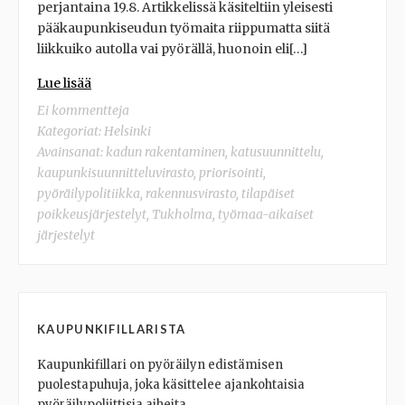
perjantaina 19.8. Artikkelissä käsiteltiin yleisesti
pääkaupunkiseudun työmaita riippumatta siitä
liikkuiko autolla vai pyörällä, huonoin eli[…]
Lue lisää
Ei kommentteja
Kategoriat:
Helsinki
Avainsanat:
kadun rakentaminen
,
katusuunnittelu
,
kaupunkisuunnitteluvirasto
,
priorisointi
,
pyöräilypolitiikka
,
rakennusvirasto
,
tilapäiset
poikkeusjärjestelyt
,
Tukholma
,
työmaa-aikaiset
järjestelyt
KAUPUNKIFILLARISTA
Kaupunkifillari on pyöräilyn edistämisen
puolestapuhuja, joka käsittelee ajankohtaisia
pyöräilypoliittisia aiheita.