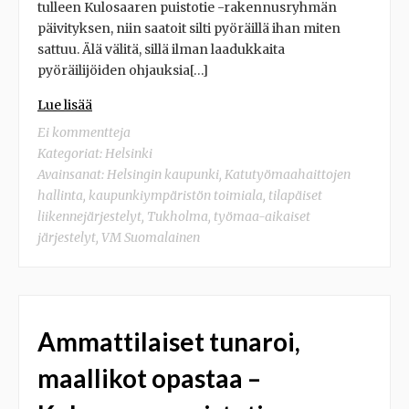
tulleen Kulosaaren puistotie -rakennusryhmän
päivityksen, niin saatoit silti pyöräillä ihan miten
sattuu. Älä välitä, sillä ilman laadukkaita
pyöräilijöiden ohjauksia[…]
Lue lisää
Ei kommentteja
Kategoriat:
Helsinki
Avainsanat:
Helsingin kaupunki
,
Katutyömaahaittojen
hallinta
,
kaupunkiympäristön toimiala
,
tilapäiset
liikennejärjestelyt
,
Tukholma
,
työmaa-aikaiset
järjestelyt
,
VM Suomalainen
Ammattilaiset tunaroi,
maallikot opastaa –