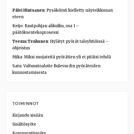
Päivi Hintsanen
:
Pysäköinti kielletty näyteikkunan
eteen
Keijo
:
Rautpohjan alikulku, osa 1 –
päätöksentekoprosessi
Teemu Tenhunen
:
Hylätyt pyörät taloyhtiöissä –
ohjeistus
Mika
:
Miksi suojateitä pyörätien yli ei pitäisi tehdä
Satu
:
Valtuustoaloite Bulevardin pyöräteiden
kunnostamisesta
TOIMINNOT
Kirjaudu sisään
Sisältösyöte
Kommenttisyöte