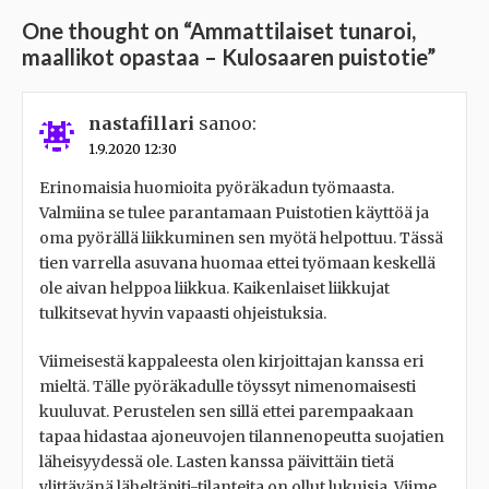
One thought on “
Ammattilaiset tunaroi,
maallikot opastaa – Kulosaaren puistotie
”
nastafillari
sanoo:
1.9.2020 12:30
Erinomaisia huomioita pyöräkadun työmaasta.
Valmiina se tulee parantamaan Puistotien käyttöä ja
oma pyörällä liikkuminen sen myötä helpottuu. Tässä
tien varrella asuvana huomaa ettei työmaan keskellä
ole aivan helppoa liikkua. Kaikenlaiset liikkujat
tulkitsevat hyvin vapaasti ohjeistuksia.
Viimeisestä kappaleesta olen kirjoittajan kanssa eri
mieltä. Tälle pyöräkadulle töyssyt nimenomaisesti
kuuluvat. Perustelen sen sillä ettei parempaakaan
tapaa hidastaa ajoneuvojen tilannenopeutta suojatien
läheisyydessä ole. Lasten kanssa päivittäin tietä
ylittävänä läheltäpiti-tilanteita on ollut lukuisia. Viime