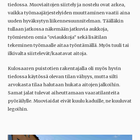
tiedossa. Muoviaitojen siirtely ja nostelu ovat arkea,
vaikka työmaajärjestelyiden muuttaminen vaatii aina
uuden hyväksytyn liikennesuunnitelman. Täälläkin
tullaan jatkossa näkemään jatkuvia aukkoja,
työmiesten omia ”oviaukkoja” sekä lisätilan
tekeminen työmaalle aitaa työntämällä. Myös tuuli tai
ilkivalta siirtelevät/kaatavat aitoja.
Kulosaaren puistotien rakentajalla oli myös hyvin
tiedossa käytössä olevan tilan vähyys, mutta silti
arvokasta tilaa halutaan hukata aitojen jalkoihin.
Samat jalat tulevat aiheuttamaan vaaratilanteita
pyöräilylle. Muoviaidat eivät kuulu kaduille, ne kuuluvat
legoihin.