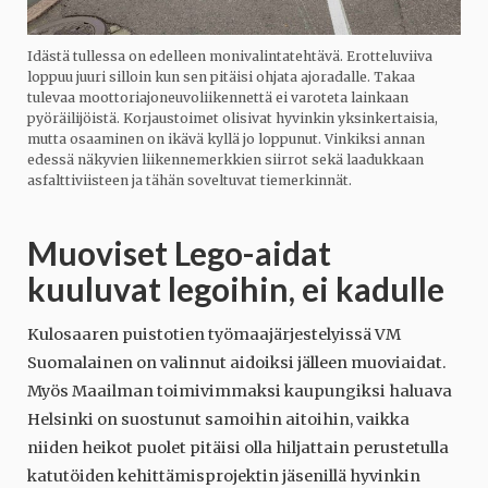
Idästä tullessa on edelleen monivalintatehtävä. Erotteluviiva
loppuu juuri silloin kun sen pitäisi ohjata ajoradalle. Takaa
tulevaa moottoriajoneuvoliikennettä ei varoteta lainkaan
pyöräilijöistä. Korjaustoimet olisivat hyvinkin yksinkertaisia,
mutta osaaminen on ikävä kyllä jo loppunut. Vinkiksi annan
edessä näkyvien liikennemerkkien siirrot sekä laadukkaan
asfalttiviisteen ja tähän soveltuvat tiemerkinnät.
Muoviset Lego-aidat
kuuluvat legoihin, ei kadulle
Kulosaaren puistotien työmaajärjestelyissä VM
Suomalainen on valinnut aidoiksi jälleen muoviaidat.
Myös Maailman toimivimmaksi kaupungiksi haluava
Helsinki on suostunut samoihin aitoihin, vaikka
niiden heikot puolet pitäisi olla hiljattain perustetulla
katutöiden kehittämisprojektin jäsenillä hyvinkin