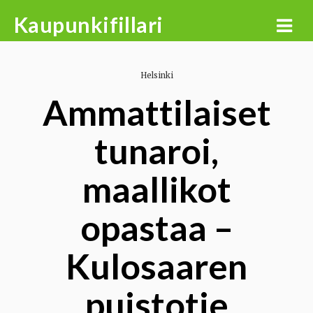
Skip
Kaupunkifillari
to
content
Helsinki
Ammattilaiset
tunaroi,
maallikot
opastaa –
Kulosaaren
puistotie