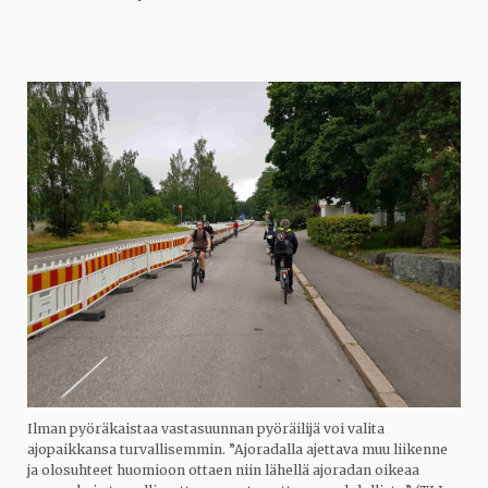
Ilman pyöräkaistaa vastasuunnan pyöräilijä voi valita
ajopaikkansa turvallisemmin. ”Ajoradalla ajettava muu liikenne
ja olosuhteet huomioon ottaen niin lähellä ajoradan oikeaa