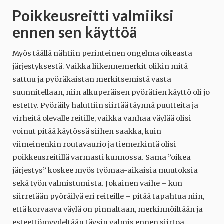
Poikkeusreitti valmiiksi
ennen sen käyttöä
Myös täällä nähtiin perinteinen ongelma oikeasta
järjestyksestä. Vaikka liikennemerkit olikin mitä
sattuu ja pyöräkaistan merkitsemistä vasta
suunnitellaan, niin alkuperäisen pyörätien käyttö oli jo
estetty. Pyöräily haluttiin siirtää täynnä puutteita ja
virheitä olevalle reitille, vaikka vanhaa väylää olisi
voinut pitää käytössä siihen saakka, kuin
viimeinenkin routavaurio ja tiemerkintä olisi
poikkeusreitillä varmasti kunnossa. Sama ”oikea
järjestys” koskee myös työmaa-aikaisia muutoksia
sekä työn valmistumista. Jokainen vaihe – kun
siirretään pyöräilyä eri reiteille – pitää tapahtua niin,
että korvaava väylä on pinnaltaan, merkinnöiltään ja
esteettömyydeltään täysin valmis ennen siirtoa.