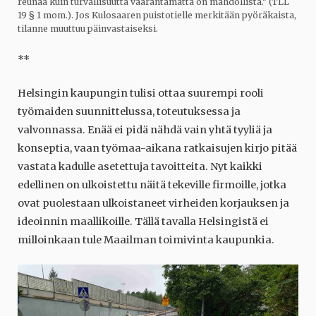
reunaa kuin turvallisuutta vaarantamatta on mahdollista.” (TLL
19 § 1 mom.). Jos Kulosaaren puistotielle merkitään pyöräkaista,
tilanne muuttuu päinvastaiseksi.
**
Helsingin kaupungin tulisi ottaa suurempi rooli
työmaiden suunnittelussa, toteutuksessa ja
valvonnassa. Enää ei pidä nähdä vain yhtä tyyliä ja
konseptia, vaan työmaa-aikana ratkaisujen kirjo pitää
vastata kadulle asetettuja tavoitteita. Nyt kaikki
edellinen on ulkoistettu näitä tekeville firmoille, jotka
ovat puolestaan ulkoistaneet virheiden korjauksen ja
ideoinnin maallikoille. Tällä tavalla Helsingistä ei
milloinkaan tule Maailman toimivinta kaupunkia.