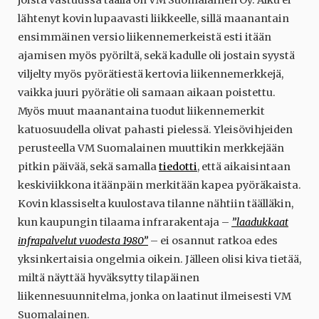
joista vastuussa täällä on VM Suomalainen Oy. Alku ei
lähtenyt kovin lupaavasti liikkeelle, sillä maanantain
ensimmäinen versio liikennemerkeistä esti itään
ajamisen myös pyöriltä, sekä kadulle oli jostain syystä
viljelty myös pyörätiestä kertovia liikennemerkkejä,
vaikka juuri pyörätie oli samaan aikaan poistettu.
Myös muut maanantaina tuodut liikennemerkit
katuosuudella olivat pahasti pielessä. Yleisövihjeiden
perusteella VM Suomalainen muuttikin merkkejään
pitkin päivää, sekä samalla
tiedotti
, että aikaisintaan
keskiviikkona itäänpäin merkitään kapea pyöräkaista.
Kovin klassiselta kuulostava tilanne nähtiin täälläkin,
kun kaupungin tilaama infrarakentaja –
”laadukkaat
infrapalvelut vuodesta 1980”
– ei osannut ratkoa edes
yksinkertaisia ongelmia oikein. Jälleen olisi kiva tietää,
miltä näyttää hyväksytty tilapäinen
liikennesuunnitelma, jonka on laatinut ilmeisesti VM
Suomalainen.