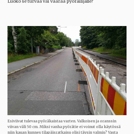
Luoko se turvaa vai vaaraa pyöräilijälle?
Esiviivat tulevaa pyöräkaistaa varten. Valkoisen ja oranssin
viivan väli 50 cm. Miksi vanha pyörätie ei voinut olla käytössä
niin kauan kunnes tilapäisratkaisu olisi täysin valmis? Vasta