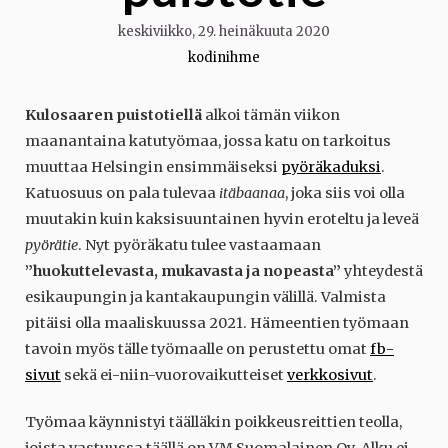
keskiviikko, 29. heinäkuuta 2020
kodinihme
Kulosaaren puistotiellä
alkoi tämän viikon
maanantaina katutyömaa, jossa katu on tarkoitus
muuttaa Helsingin ensimmäiseksi
pyöräkaduksi
.
Katuosuus on pala tulevaa
itäbaanaa
, joka siis voi olla
muutakin kuin kaksisuuntainen hyvin eroteltu ja leveä
pyörätie
. Nyt pyöräkatu tulee vastaamaan
”huokuttelevasta, mukavasta ja nopeasta”
yhteydestä
esikaupungin ja kantakaupungin välillä. Valmista
pitäisi olla maaliskuussa 2021. Hämeentien työmaan
tavoin myös tälle työmaalle on perustettu omat
fb-
sivut
sekä ei-niin-vuorovaikutteiset
verkkosivut
.
Työmaa käynnistyi täälläkin poikkeusreittien teolla,