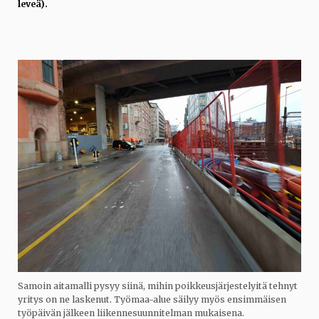
leveä).
Samoin aitamalli pysyy siinä, mihin poikkeusjärjestelyitä tehnyt
yritys on ne laskenut. Työmaa-alue säilyy myös ensimmäisen
työpäivän jälkeen liikennesuunnitelman mukaisena.