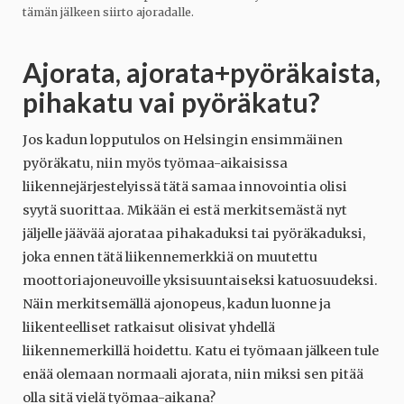
tämän jälkeen siirto ajoradalle.
Ajorata, ajorata+pyöräkaista,
pihakatu vai pyöräkatu?
Jos kadun lopputulos on Helsingin ensimmäinen
pyöräkatu, niin myös työmaa-aikaisissa
liikennejärjestelyissä tätä samaa innovointia olisi
syytä suorittaa. Mikään ei estä merkitsemästä nyt
jäljelle jäävää ajorataa pihakaduksi tai pyöräkaduksi,
joka ennen tätä liikennemerkkiä on muutettu
moottoriajoneuvoille yksisuuntaiseksi katuosuudeksi.
Näin merkitsemällä ajonopeus, kadun luonne ja
liikenteelliset ratkaisut olisivat yhdellä
liikennemerkillä hoidettu. Katu ei työmaan jälkeen tule
enää olemaan normaali ajorata, niin miksi sen pitää
olla sitä vielä työmaa-aikana?