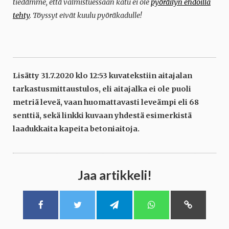
tiedämme, että valmistuessaan katu ei ole
pyöräilyn ehdoilla
tehty
. Töyssyt eivät kuulu pyöräkadulle!
Lisätty 31.7.2020 klo 12:53 kuvatekstiin aitajalan
tarkastusmittaustulos, eli aitajalka ei ole puoli
metriä leveä, vaan huomattavasti leveämpi eli 68
senttiä, sekä linkki kuvaan yhdestä esimerkistä
laadukkaita kapeita betoniaitoja.
Jaa artikkeli!