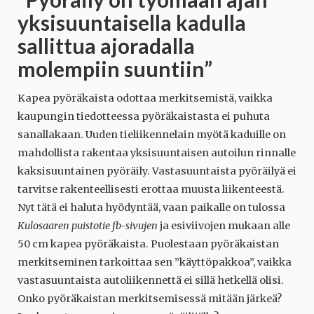
yksisuuntaisella kadulla
sallittua ajoradalla
molempiin suuntiin”
Kapea pyöräkaista odottaa merkitsemistä, vaikka
kaupungin tiedotteessa pyöräkaistasta ei puhuta
sanallakaan. Uuden tieliikennelain myötä kaduille on
mahdollista rakentaa yksisuuntaisen autoilun rinnalle
kaksisuuntainen pyöräily. Vastasuuntaista pyöräilyä ei
tarvitse rakenteellisesti erottaa muusta liikenteestä.
Nyt tätä ei haluta hyödyntää, vaan paikalle on tulossa
Kulosaaren puistotie fb-sivujen
ja esiviivojen mukaan alle
50 cm kapea pyöräkaista. Puolestaan pyöräkaistan
merkitseminen tarkoittaa sen ”käyttöpakkoa”, vaikka
vastasuuntaista autoliikennettä ei sillä hetkellä olisi.
Onko pyöräkaistan merkitsemisessä mitään järkeä?