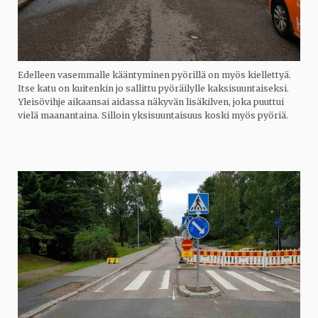
Edelleen vasemmalle kääntyminen pyörillä on myös kiellettyä.
Itse katu on kuitenkin jo sallittu pyöräilylle kaksisuuntaiseksi.
Yleisövihje aikaansai aidassa näkyvän lisäkilven, joka puuttui
vielä maanantaina. Silloin yksisuuntaisuus koski myös pyöriä.