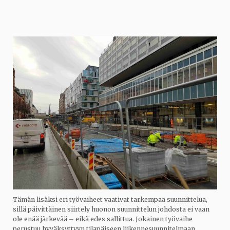
Tämän lisäksi eri työvaiheet vaativat tarkempaa suunnittelua,
sillä päivittäinen siirtely huonon suunnittelun johdosta ei vaan
ole enää järkevää – eikä edes sallittua. Jokainen työvaihe
perustuu hyväksyttyyn tilapäiseen liikennesuunnitelmaan.