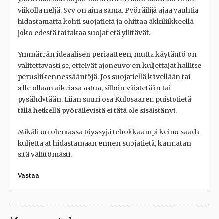
viikolla neljä. Syy on aina sama. Pyöräilijä ajaa vauhtia
hidastamatta kohti suojatietä ja ohittaa äkkiliikkeellä
joko edestä tai takaa suojatietä ylittävät.
Ymmärrän ideaalisen periaatteen, mutta käytäntö on
valitettavasti se, etteivät ajoneuvojen kuljettajat hallitse
perusliikennessääntöjä. Jos suojatiellä kävellään tai
sille ollaan aikeissa astua, silloin väistetään tai
pysähdytään. Liian suuri osa Kulosaaren puistotietä
tällä hetkellä pyöräilevistä ei tätä ole sisäistänyt.
Mikäli on olemassa töyssyjä tehokkaampi keino saada
kuljettajat hidastamaan ennen suojatietä, kannatan
sitä välittömästi.
Vastaa