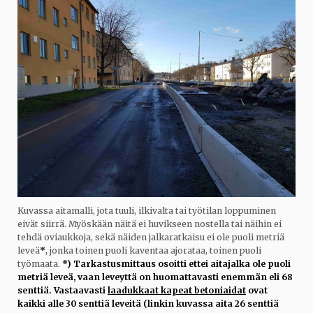
Kuvassa aitamalli, jota tuuli, ilkivalta tai työtilan loppuminen
eivät siirrä. Myöskään näitä ei huvikseen nostella tai näihin ei
tehdä oviaukkoja, sekä näiden jalkaratkaisu ei ole puoli metriä
leveä
*
, jonka toinen puoli kaventaa ajorataa, toinen puoli
työmaata.
*) Tarkastusmittaus osoitti ettei aitajalka ole puoli
metriä leveä, vaan leveyttä on huomattavasti enemmän eli 68
senttiä. Vastaavasti
laadukkaat kapeat betoniaidat
ovat
kaikki alle 30 senttiä leveitä (linkin kuvassa aita 26 senttiä