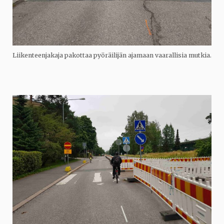
Liikenteenjakaja pakottaa pyöräilijän ajamaan vaarallisia mutkia.