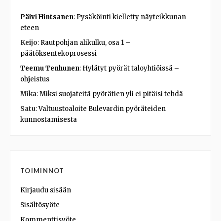
Päivi Hintsanen
:
Pysäköinti kielletty näyteikkunan
eteen
Keijo
:
Rautpohjan alikulku, osa 1 –
päätöksentekoprosessi
Teemu Tenhunen
:
Hylätyt pyörät taloyhtiöissä –
ohjeistus
Mika
:
Miksi suojateitä pyörätien yli ei pitäisi tehdä
Satu
:
Valtuustoaloite Bulevardin pyöräteiden
kunnostamisesta
TOIMINNOT
Kirjaudu sisään
Sisältösyöte
Kommenttisyöte