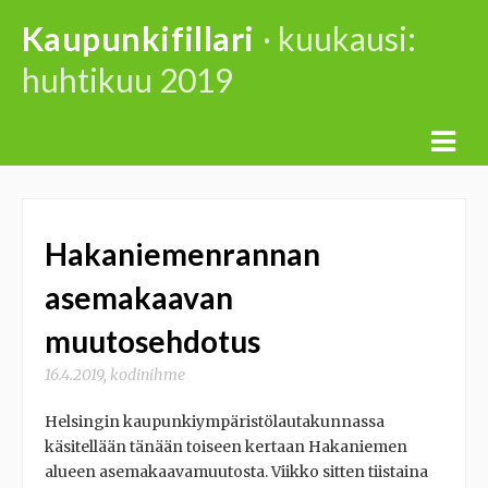
Skip
Kaupunkifillari
· kuukausi:
to
huhtikuu 2019
content
Hakaniemenrannan
asemakaavan
muutosehdotus
16.4.2019
,
kodinihme
Helsingin kaupunkiympäristölautakunnassa
käsitellään tänään toiseen kertaan Hakaniemen
alueen asemakaavamuutosta. Viikko sitten tiistaina