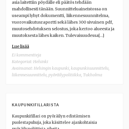
asia laitettiin pöydälle eli päätös tehdään
mahdollisesti tänään. Suunnitteluaineistossa on
useampi lyhyt dokumentti, liikennesuunnitelma,
vuorovaikutusraportti sekä lähes 300 sivuinen pdf,
muutosehdotuksen selostus, joka kertoo alueesta ja
muutoksesta lähes kaiken. Tulevaisuudessa[…]
Lue lisää
Ei kommentteja
Kategoriat:
Helsinki
Avainsanat:
Helsingin kaupunki
,
kaupunkisuunnittelu
,
liikennesuunnittelu
,
pyöräilypolitiikka
,
Tukholma
KAUPUNKIFILLARISTA
Kaupunkifillari on pyöräilyn edistämisen
puolestapuhuja, joka käsittelee ajankohtaisia
pyöräilypoliittisia aiheita.