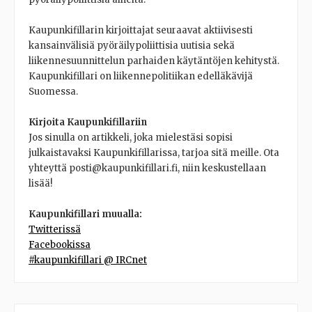
Kaupunkifillarin kirjoittajat seuraavat aktiivisesti
kansainvälisiä pyöräilypoliittisia uutisia sekä
liikennesuunnittelun parhaiden käytäntöjen kehitystä.
Kaupunkifillari on liikennepolitiikan edelläkävijä
Suomessa.
Kirjoita Kaupunkifillariin
Jos sinulla on artikkeli, joka mielestäsi sopisi
julkaistavaksi Kaupunkifillarissa, tarjoa sitä meille. Ota
yhteyttä posti@kaupunkifillari.fi, niin keskustellaan
lisää!
Kaupunkifillari muualla:
Twitterissä
Facebookissa
#kaupunkifillari @ IRCnet