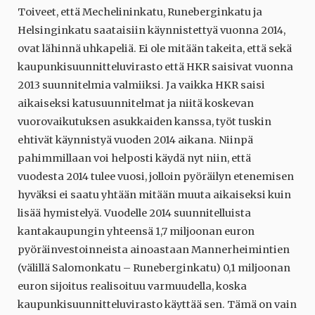
Toiveet, että Mechelininkatu, Runeberginkatu ja
Helsinginkatu saataisiin käynnistettyä vuonna 2014,
ovat lähinnä uhkapeliä. Ei ole mitään takeita, että sekä
kaupunkisuunnitteluvirasto että HKR saisivat vuonna
2013 suunnitelmia valmiiksi. Ja vaikka HKR saisi
aikaiseksi katusuunnitelmat ja niitä koskevan
vuorovaikutuksen asukkaiden kanssa, työt tuskin
ehtivät käynnistyä vuoden 2014 aikana. Niinpä
pahimmillaan voi helposti käydä nyt niin, että
vuodesta 2014 tulee vuosi, jolloin pyöräilyn etenemisen
hyväksi ei saatu yhtään mitään muuta aikaiseksi kuin
lisää hymistelyä. Vuodelle 2014 suunnitelluista
kantakaupungin yhteensä 1,7 miljoonan euron
pyöräinvestoinneista ainoastaan Mannerheimintien
(välillä Salomonkatu – Runeberginkatu) 0,1 miljoonan
euron sijoitus realisoituu varmuudella, koska
kaupunkisuunnitteluvirasto käyttää sen. Tämä on vain