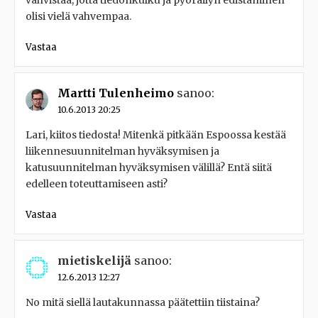
vahvistaa, jotta tiedonkulku ja pyöräilyn edistäminen
olisi vielä vahvempaa.
Vastaa
Martti Tulenheimo
sanoo:
10.6.2013 20:25
Lari, kiitos tiedosta! Mitenkä pitkään Espoossa kestää
liikennesuunnitelman hyväksymisen ja
katusuunnitelman hyväksymisen välillä? Entä siitä
edelleen toteuttamiseen asti?
Vastaa
mietiskelijä
sanoo:
12.6.2013 12:27
No mitä siellä lautakunnassa päätettiin tiistaina?