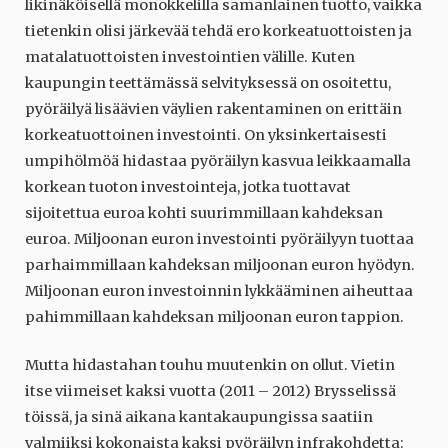
likinäköisellä monokkelilla samanlainen tuotto, vaikka
tietenkin olisi järkevää tehdä ero korkeatuottoisten ja
matalatuottoisten investointien välille. Kuten
kaupungin teettämässä selvityksessä on osoitettu,
pyöräilyä lisäävien väylien rakentaminen on erittäin
korkeatuottoinen investointi. On yksinkertaisesti
umpihölmöä hidastaa pyöräilyn kasvua leikkaamalla
korkean tuoton investointeja, jotka tuottavat
sijoitettua euroa kohti suurimmillaan kahdeksan
euroa. Miljoonan euron investointi pyöräilyyn tuottaa
parhaimmillaan kahdeksan miljoonan euron hyödyn.
Miljoonan euron investoinnin lykkääminen aiheuttaa
pahimmillaan kahdeksan miljoonan euron tappion.
Mutta hidastahan touhu muutenkin on ollut. Vietin
itse viimeiset kaksi vuotta (2011 – 2012) Brysselissä
töissä, ja sinä aikana kantakaupungissa saatiin
valmiiksi kokonaista kaksi pyöräilyn infrakohdetta: