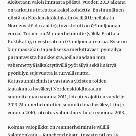
Aloitetaan valoisimmasta päästä: vuoden 2013 aikana
on tarkoitus toteuttaa kaksi kohdetta. Ensimmäinen
niistä on Nordenskiöldinkatu (välillä Urheilukatu –
Nordenskiöldin aukio); investointi on 0,5 miljoonaa
euroa. Toinen on Mannerheimintie (välillä Erottaja –
Postikatu); investointi on 0,3 miljoonaa euroa. Kyse on
kummassakin tapauksessa merkittävästi pyöräilyä
parantavista hankkeista, joilla saadaan mm.
vähennettyä jalkakäytävillä pyöräilyä sekä lisättyä
pyöräilyn sujuvuutta ja turvallisuutta.
Katusuunnitelmista vastaava yleisten töiden
lautakunta hyväksyi Nordenskiöldinkadun
suunnitelman vuonna 2011, toteutus ajoittuu vuodelle
2013. Mannerheimintien suunnitelma hyväksyttiin jo
vuonna 2010, toteutus valmistuu vihdoin vuonna 2013.
Kolmas valopilkku on Mannerheimintie välillä
Salomonkatu – Runeberginkatu. Investointi on 1,9