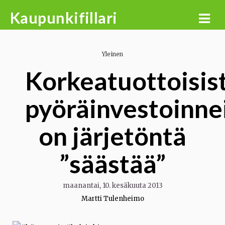
Skip
Kaupunkifillari
to
content
Yleinen
Korkeatuottoisis
pyöräinvestoinne
on järjetöntä
”säästää”
maanantai, 10. kesäkuuta 2013
Martti Tulenheimo