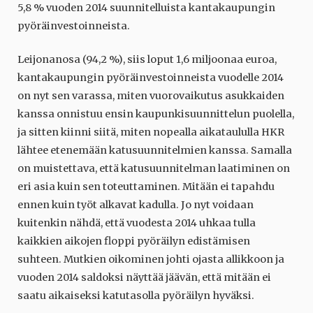
5,8 % vuoden 2014 suunnitelluista kantakaupungin
pyöräinvestoinneista.
Leijonanosa (94,2 %), siis loput 1,6 miljoonaa euroa,
kantakaupungin pyöräinvestoinneista vuodelle 2014
on nyt sen varassa, miten vuorovaikutus asukkaiden
kanssa onnistuu ensin kaupunkisuunnittelun puolella,
ja sitten kiinni siitä, miten nopealla aikataululla HKR
lähtee etenemään katusuunnitelmien kanssa. Samalla
on muistettava, että katusuunnitelman laatiminen on
eri asia kuin sen toteuttaminen. Mitään ei tapahdu
ennen kuin työt alkavat kadulla. Jo nyt voidaan
kuitenkin nähdä, että vuodesta 2014 uhkaa tulla
kaikkien aikojen floppi pyöräilyn edistämisen
suhteen. Mutkien oikominen johti ojasta allikkoon ja
vuoden 2014 saldoksi näyttää jäävän, että mitään ei
saatu aikaiseksi katutasolla pyöräilyn hyväksi.