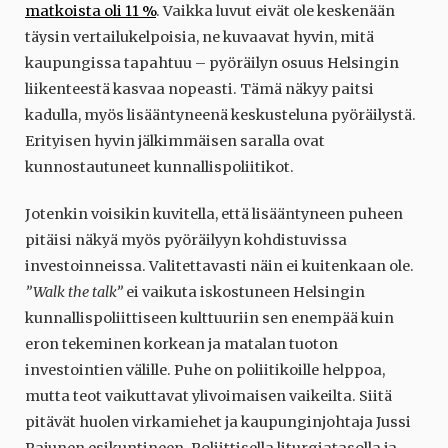
matkoista oli 11 %
. Vaikka luvut eivät ole keskenään
täysin vertailukelpoisia, ne kuvaavat hyvin, mitä
kaupungissa tapahtuu – pyöräilyn osuus Helsingin
liikenteestä kasvaa nopeasti. Tämä näkyy paitsi
kadulla, myös lisääntyneenä keskusteluna pyöräilystä.
Erityisen hyvin jälkimmäisen saralla ovat
kunnostautuneet kunnallispoliitikot.
Jotenkin voisikin kuvitella, että lisääntyneen puheen
pitäisi näkyä myös pyöräilyyn kohdistuvissa
investoinneissa. Valitettavasti näin ei kuitenkaan ole.
”Walk the talk”
ei vaikuta iskostuneen Helsingin
kunnallispoliittiseen kulttuuriin sen enempää kuin
eron tekeminen korkean ja matalan tuoton
investointien välille. Puhe on poliitikoille helppoa,
mutta teot vaikuttavat ylivoimaisen vaikeilta. Siitä
pitävät huolen virkamiehet ja kaupunginjohtaja Jussi