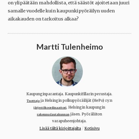
on ylipäätään mahdollista, että säästöt ajoitetaan juuri
samalle vuodelle kuin kaupunkipyöräilyn uuden
aikakauden on tarkoitus alkaa?
Martti Tulenheimo
Kaupunginparantaja. Kaupunkifillarin perustaja.
ja Helsingin polkupyöräilijät (HePo) ry:n
Tuottaja
. Helsingin kaupungin
järjestökoordinaattori
jäsen. Pyöräliiton
rakennuslautakunnan
varapuheenjohtaja.
/
Lisää tältä kirjoittajalta
Kotisivu