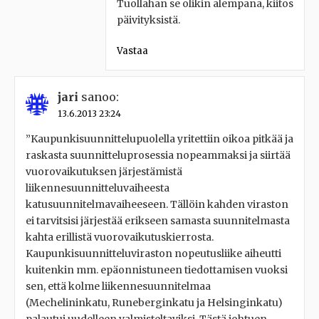
Tuollahan se olikin alempana, kiitos
päivityksistä.
Vastaa
jari
sanoo:
13.6.2013 23:24
”Kaupunkisuunnittelupuolella yritettiin oikoa pitkää ja
raskasta suunnitteluprosessia nopeammaksi ja siirtää
vuorovaikutuksen järjestämistä
liikennesuunnitteluvaiheesta
katusuunnitelmavaiheeseen. Tällöin kahden viraston
ei tarvitsisi järjestää erikseen samasta suunnitelmasta
kahta erillistä vuorovaikutuskierrosta.
Kaupunkisuunnitteluviraston nopeutusliike aiheutti
kuitenkin mm. epäonnistuneen tiedottamisen vuoksi
sen, että kolme liikennesuunnitelmaa
(Mechelininkatu, Runeberginkatu ja Helsinginkatu)