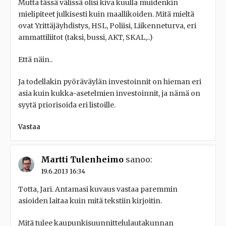
Mutta tässä välissä olisi kiva kuulla muidenkin
mielipiteet julkisesti kuin maallikoiden. Mitä mieltä
ovat Yrittäjäyhdistys, HSL, Poliisi, Liikenneturva, eri
ammattiliitot (taksi, bussi, AKT, SKAL,..)
Että näin..
Ja todellakin pyöräväylän investoinnit on hieman eri
asia kuin kukka-asetelmien investoinnit, ja nämä on
syytä priorisoida eri listoille.
Vastaa
Martti Tulenheimo
sanoo:
19.6.2013 16:34
Totta, Jari. Antamasi kuvaus vastaa paremmin
asioiden laitaa kuin mitä tekstiin kirjoitin.
Mitä tulee kaupunkisuunnittelulautakunnan