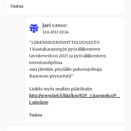
Vastaa
jari
sanoo:
12.6.2013 22:24
”LIIKENNESUUNNITTELUOSASTO
1 Kantakaupungin pyöräliikenteen
tavoiteverkon 2025 ja pyöräliikenteen
toteutusohjelma
asia jätettiin pöydälle puheenjohtaja
Rautavan pyynnöstä”
Linkki myös muihin päätöksiin
http://www.hel.fi/hki/ksv/fi/P__t_ksenteko/P__
t_stiedote
Vastaa