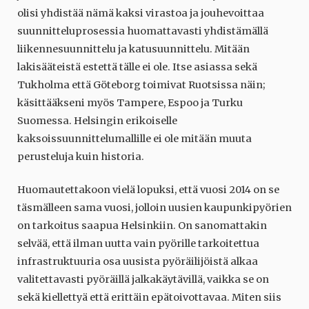
olisi yhdistää nämä kaksi virastoa ja jouhevoittaa
suunnitteluprosessia huomattavasti yhdistämällä
liikennesuunnittelu ja katusuunnittelu. Mitään
lakisääteistä estettä tälle ei ole. Itse asiassa sekä
Tukholma että Göteborg toimivat Ruotsissa näin;
käsittääkseni myös Tampere, Espoo ja Turku
Suomessa. Helsingin erikoiselle
kaksoissuunnittelumallille ei ole mitään muuta
perusteluja kuin historia.
Huomautettakoon vielä lopuksi, että vuosi 2014 on se
täsmälleen sama vuosi, jolloin uusien kaupunkipyörien
on tarkoitus saapua Helsinkiin. On sanomattakin
selvää, että ilman uutta vain pyörille tarkoitettua
infrastruktuuria osa uusista pyöräilijöistä alkaa
valitettavasti pyöräillä jalkakäytävillä, vaikka se on
sekä kiellettyä että erittäin epätoivottavaa. Miten siis