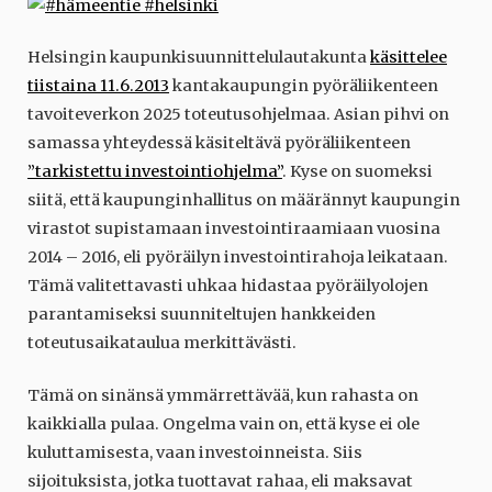
Helsingin kaupunkisuunnittelulautakunta
käsittelee
tiistaina 11.6.2013
kantakaupungin pyöräliikenteen
tavoiteverkon 2025 toteutusohjelmaa. Asian pihvi on
samassa yhteydessä käsiteltävä pyöräliikenteen
”tarkistettu investointiohjelma”
. Kyse on suomeksi
siitä, että kaupunginhallitus on määrännyt kaupungin
virastot supistamaan investointiraamiaan vuosina
2014 – 2016, eli pyöräilyn investointirahoja leikataan.
Tämä valitettavasti uhkaa hidastaa pyöräilyolojen
parantamiseksi suunniteltujen hankkeiden
toteutusaikataulua merkittävästi.
Tämä on sinänsä ymmärrettävää, kun rahasta on
kaikkialla pulaa. Ongelma vain on, että kyse ei ole
kuluttamisesta, vaan investoinneista. Siis
sijoituksista, jotka tuottavat rahaa, eli maksavat