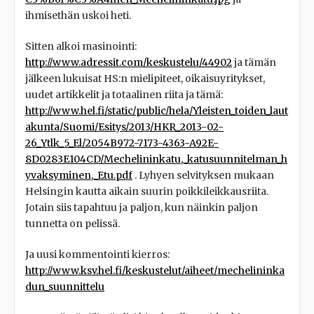
ihmisethän uskoi heti.
Sitten alkoi masinointi:
http://www.adressit.com/keskustelu/44902
ja tämän
jälkeen lukuisat HS:n mielipiteet, oikaisuyritykset,
uudet artikkelit ja totaalinen riita ja tämä:
http://www.hel.fi/static/public/hela/Yleisten_toiden_laut
akunta/Suomi/Esitys/2013/HKR_2013-02-
26_Ytlk_5_El/2054B972-7173-4363-A92E-
8D0283E104CD/Mechelininkatu,_katusuunnitelman_h
yvaksyminen,_Etu.pdf
. Lyhyen selvityksen mukaan
Helsingin kautta aikain suurin poikkileikkausriita.
Jotain siis tapahtuu ja paljon, kun näinkin paljon
tunnetta on pelissä.
Ja uusi kommentointi kierros:
http://www.ksv.hel.fi/keskustelut/aiheet/mechelininka
dun_suunnittelu