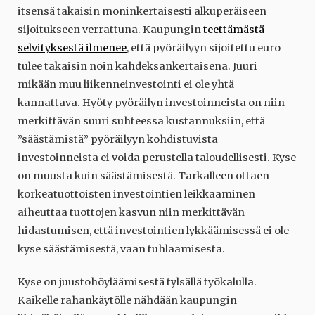
itsensä takaisin moninkertaisesti alkuperäiseen
sijoitukseen verrattuna. Kaupungin
teettämästä
selvityksestä ilmenee
, että pyöräilyyn sijoitettu euro
tulee takaisin noin kahdeksankertaisena. Juuri
mikään muu liikenneinvestointi ei ole yhtä
kannattava. Hyöty pyöräilyn investoinneista on niin
merkittävän suuri suhteessa kustannuksiin, että
”säästämistä” pyöräilyyn kohdistuvista
investoinneista ei voida perustella taloudellisesti. Kyse
on muusta kuin säästämisestä. Tarkalleen ottaen
korkeatuottoisten investointien leikkaaminen
aiheuttaa tuottojen kasvun niin merkittävän
hidastumisen, että investointien lykkäämisessä ei ole
kyse säästämisestä, vaan tuhlaamisesta.
Kyse on juustohöyläämisestä tylsällä työkalulla.
Kaikelle rahankäytölle nähdään kaupungin