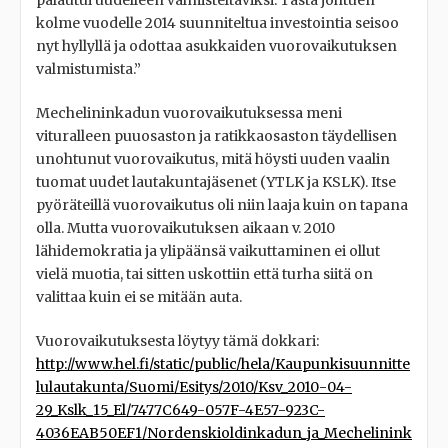
palautui uudelleen valmisteltaviksi. Tästä johtuen
kolme vuodelle 2014 suunniteltua investointia seisoo
nyt hyllyllä ja odottaa asukkaiden vuorovaikutuksen
valmistumista.”
Mechelininkadun vuorovaikutuksessa meni
vituralleen puuosaston ja ratikkaosaston täydellisen
unohtunut vuorovaikutus, mitä höysti uuden vaalin
tuomat uudet lautakuntajäsenet (YTLK ja KSLK). Itse
pyöräteillä vuorovaikutus oli niin laaja kuin on tapana
olla. Mutta vuorovaikutuksen aikaan v. 2010
lähidemokratia ja ylipäänsä vaikuttaminen ei ollut
vielä muotia, tai sitten uskottiin että turha siitä on
valittaa kuin ei se mitään auta.
Vuorovaikutuksesta löytyy tämä dokkari:
http://www.hel.fi/static/public/hela/Kaupunkisuunnitte
lulautakunta/Suomi/Esitys/2010/Ksv_2010-04-
29_Kslk_15_El/7477C649-057F-4E57-923C-
4036EAB50EF1/Nordenskioldinkadun_ja_Mechelinink