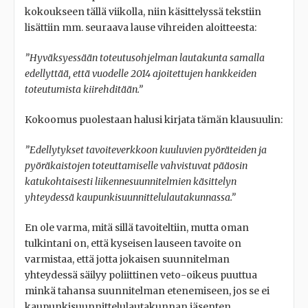
kokoukseen tällä viikolla, niin käsittelyssä tekstiin
lisättiin mm. seuraava lause vihreiden aloitteesta:
”Hyväksyessään toteutusohjelman lautakunta samalla
edellyttää, että vuodelle 2014 ajoitettujen hankkeiden
toteutumista kiirehditään.”
Kokoomus puolestaan halusi kirjata tämän klausuulin:
”Edellytykset tavoiteverkkoon kuuluvien pyöräteiden ja
pyöräkaistojen toteuttamiselle vahvistuvat pääosin
katukohtaisesti liikennesuunnitelmien käsittelyn
yhteydessä kaupunkisuunnittelulautakunnassa.”
En ole varma, mitä sillä tavoiteltiin, mutta oman
tulkintani on, että kyseisen lauseen tavoite on
varmistaa, että jotta jokaisen suunnitelman
yhteydessä säilyy poliittinen veto-oikeus puuttua
minkä tahansa suunnitelman etenemiseen, jos se ei
kaupunkisuunnittelulautakunnan jäsenten