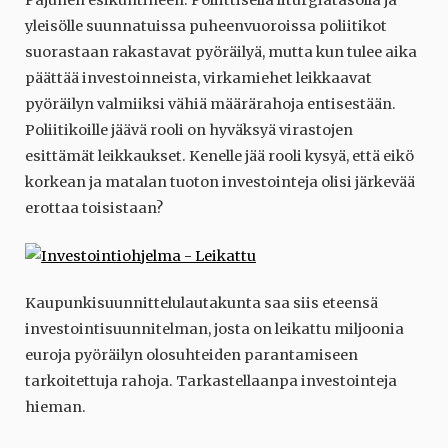
Pajunen esikuntineen. Poliittisella liturgiatasolla ja
yleisölle suunnatuissa puheenvuoroissa poliitikot
suorastaan rakastavat pyöräilyä, mutta kun tulee aika
päättää investoinneista, virkamiehet leikkaavat
pyöräilyn valmiiksi vähiä määrärahoja entisestään.
Poliitikoille jäävä rooli on hyväksyä virastojen
esittämät leikkaukset. Kenelle jää rooli kysyä, että eikö
korkean ja matalan tuoton investointeja olisi järkevää
erottaa toisistaan?
Kaupunkisuunnittelulautakunta saa siis eteensä
investointisuunnitelman, josta on leikattu miljoonia
euroja pyöräilyn olosuhteiden parantamiseen
tarkoitettuja rahoja. Tarkastellaanpa investointeja
hieman.