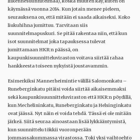
liikennesuunnitelmaa), koska muuten käy, kuten on
käymässä vuonna 2014. Kun jotain menee pieleen,
seurauksena on, että mitään ei saada aikaiseksi. Koko
liukuhihna jumittuu. Tarvitaan siis
suunnitelmapuskuri. Se pitää rakentaa niin, että kun
isot suunnitelmat joka tapauksessa tulevat
jumittamaan HKR:n päässä, on
kaupunkisuunnitteluviraston voitava siirtää rahaa
hankkeesta toiseen nykyistä joustavammin.
Esimerkiksi Mannerheimintie välillä Salomonkatu –
Runeberginkatu pitäisi voida siirtää aikaisemmaksi
sekä kaupunkisuunnitteluviraston että HKR:n pöydillä,
kun Mechelininkatu, Runeberginkatu ja Helsinginkatu
ovat jäässä. Nyt näin ei voida tehdä. Tässä ei ole mitään
järkeä. Siitä seuraa ainoastaan lisää lykkääntymistä,
kun suunnittelu tökkii vuoronperään
jommassakummassa virastossa. Toki yksi vaihtoehto