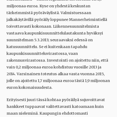
miljoonaa euroa. Kyse on yhdestä keskustan
tärkeimmistä pyöräväylistä. Valmistuessaan
jalkakäytävillä pyöräily loppunee Mannerheimintiellä
toivottavasti kokonaan. Liikennesuunnitelmista
vastaava kaupunkisuunnittelulautakunta hyväksyi
suunnitelman 5.3.2013; seuraavaksi edessä on
katusuunnittelu. Se ei kuitenkaan tapahdu
kaupunkisuunnitteluvirastossa, vaan
rakennusvirastossa. Investointi on ajoitettu niin, että
vain 0,2 miljoonaa euroa kohdistuu vuosille 2013 ja
2014. Varsinainen toteutus alkaa vasta vuonna 2015,
jolle on ajoitettu 1,7 miljoonaa euroa tästä 1,9 miljoonan
euron kokonaisuudesta.
Erityisesti juuri tässä kohtaa pyöräilyä sujuvoittavat
hankkeet tuppaavat valitettavasti katoamaan kuin
maan nieleminä. Kaupungin ehdottomasti