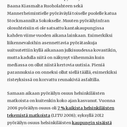
Baana Kiasmalta Ruoholahteen sekä
Mannerheimintielle pyöräväylä toiselle puolelle katua
Stockmannilta Sokokselle. Muuten pyöräilyinfran
olosuhteisiin ei ole satsattu kantakaupungissa
kahden viime vuoden aikana lainkaan. Esimerkiksi
liikennevaloihin asennettavia pyörätaskuja
suitsutettiin kyllä aikanaan julkisuudessa kovastikin,
mutta kadulla niitä on näkynyt vähemmän kuin
mediassa on ollut niistä kertovia uutisia. Pieniä
parannuksia on onneksi ollut siellä täällä, esimerkiksi
risteyksissä on korvattu reunakiviä asfaltilla.
Samaan aikaan pyöräilyn osuus helsinkiläisten
matkoista on kuitenkin koko ajan kasvanut. Vuonna
2008 pyöräilyn osuus oli
7 % kaikista helsinkiläisten
tekemistä matkoista
(LITU 2008); syksyllä 2012
pyöräilyn osuus helsinkiläisten
kaupungin sisäistä