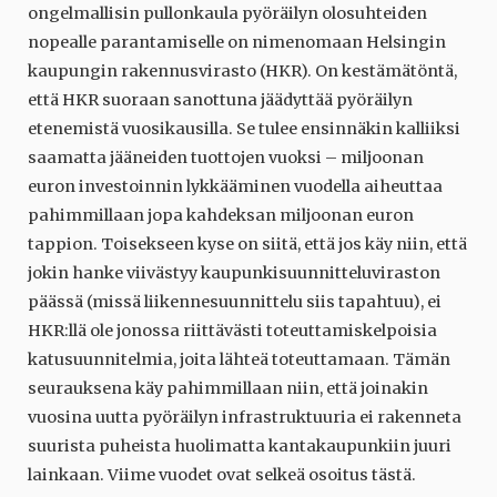
ongelmallisin pullonkaula pyöräilyn olosuhteiden
nopealle parantamiselle on nimenomaan Helsingin
kaupungin rakennusvirasto (HKR). On kestämätöntä,
että HKR suoraan sanottuna jäädyttää pyöräilyn
etenemistä vuosikausilla. Se tulee ensinnäkin kalliiksi
saamatta jääneiden tuottojen vuoksi – miljoonan
euron investoinnin lykkääminen vuodella aiheuttaa
pahimmillaan jopa kahdeksan miljoonan euron
tappion. Toisekseen kyse on siitä, että jos käy niin, että
jokin hanke viivästyy kaupunkisuunnitteluviraston
päässä (missä liikennesuunnittelu siis tapahtuu), ei
HKR:llä ole jonossa riittävästi toteuttamiskelpoisia
katusuunnitelmia, joita lähteä toteuttamaan. Tämän
seurauksena käy pahimmillaan niin, että joinakin
vuosina uutta pyöräilyn infrastruktuuria ei rakenneta
suurista puheista huolimatta kantakaupunkiin juuri
lainkaan. Viime vuodet ovat selkeä osoitus tästä.