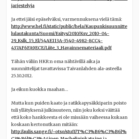
jarjestelyja
Ja ettei jäisi epäselväksi, varmennuksena vielä tämä:
http://www.hel.fi/static/public/hela/Kaupunkisuunnitte
lulautakunta/Suomi/Esitys/2010/Ksv_2010-04-
29_Kslk_15_El/54AE113A-3540-4982-8CC4-
437AF6FA9ECE/Liite_3_Havainnemateriaali.pdf
Tähän väliin HKR:n oma nähtävillä aika ja
suunnittelijat tavattavissa Taivanlahden ala-asteella
25.10.2012.
Ja eikun kuokka maahan…
Mutta kun puiden kaato ja ratikkapysäkkiparin poisto
tuli yllätyksenä julkisuuteen, niin joku keksi väittää
että koko hankkeesta ei ole missään vaiheessa kukaan
koskaan kertonutkaan mitään:
http://aulis.sange.fi/~otso/stuff/T%C3%B6%C3%B6l%
C3%B6l%C3%A4inen_Mechelininkatu.jpg
ja