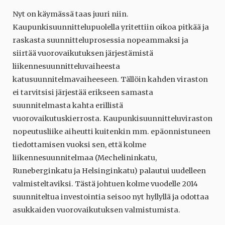
Nyt on käymässä taas juuri niin.
Kaupunkisuunnittelupuolella yritettiin oikoa pitkää ja
raskasta suunnitteluprosessia nopeammaksi ja
siirtää vuorovaikutuksen järjestämistä
liikennesuunnitteluvaiheesta
katusuunnitelmavaiheeseen. Tällöin kahden viraston
ei tarvitsisi järjestää erikseen samasta
suunnitelmasta kahta erillistä
vuorovaikutuskierrosta. Kaupunkisuunnitteluviraston
nopeutusliike aiheutti kuitenkin mm. epäonnistuneen
tiedottamisen vuoksi sen, että kolme
liikennesuunnitelmaa (Mechelininkatu,
Runeberginkatu ja Helsinginkatu) palautui uudelleen
valmisteltaviksi. Tästä johtuen kolme vuodelle 2014
suunniteltua investointia seisoo nyt hyllyllä ja odottaa
asukkaiden vuorovaikutuksen valmistumista.