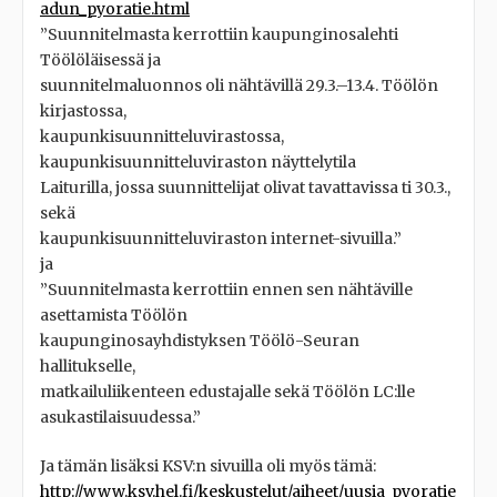
adun_pyoratie.html
”Suunnitelmasta kerrottiin kaupunginosalehti
Töölöläisessä ja
suunnitelmaluonnos oli nähtävillä 29.3.–13.4. Töölön
kirjastossa,
kaupunkisuunnitteluvirastossa,
kaupunkisuunnitteluviraston näyttelytila
Laiturilla, jossa suunnittelijat olivat tavattavissa ti 30.3.,
sekä
kaupunkisuunnitteluviraston internet-sivuilla.”
ja
”Suunnitelmasta kerrottiin ennen sen nähtäville
asettamista Töölön
kaupunginosayhdistyksen Töölö-Seuran
hallitukselle,
matkailuliikenteen edustajalle sekä Töölön LC:lle
asukastilaisuudessa.”
Ja tämän lisäksi KSV:n sivuilla oli myös tämä:
http://www.ksv.hel.fi/keskustelut/aiheet/uusia_pyoratie