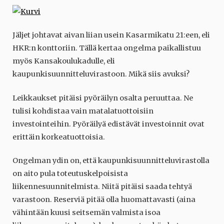
Jäljet johtavat aivan liian usein Kasarmikatu 21:een, eli
HKR:n konttoriin. Tällä kertaa ongelma paikallistuu
myös Kansakoulukadulle, eli
kaupunkisuunnitteluvirastoon. Mikä siis avuksi?
Leikkaukset pitäisi pyöräilyn osalta peruuttaa. Ne
tulisi kohdistaa vain matalatuottoisiin
investointeihin. Pyöräilyä edistävät investoinnit ovat
erittäin korkeatuottoisia.
Ongelman ydin on, että kaupunkisuunnitteluvirastolla
on aito pula toteutuskelpoisista
liikennesuunnitelmista. Niitä pitäisi saada tehtyä
varastoon. Reserviä pitää olla huomattavasti (aina
vähintään kuusi seitsemän valmista isoa